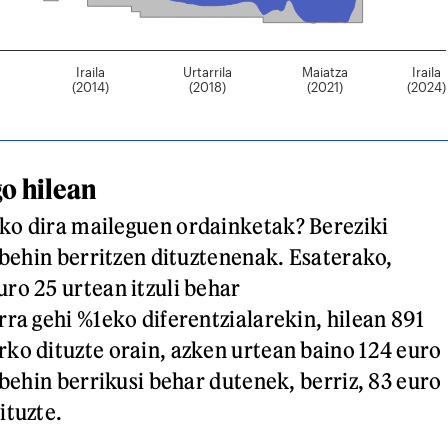
o hilean
ko dira maileguen ordainketak? Bereziki
n behin berritzen dituztenenak. Esaterako,
ro 25 urtean itzuli behar
rra gehi %1eko diferentzialarekin, hilean 891
ko dituzte orain, azken urtean baino 124 euro
 behin berrikusi behar dutenek, berriz, 83 euro
ituzte.