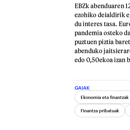
EBZk abenduaren 12r
ezohiko deialdirik e
du interes tasa. Eur
pandemia osteko dat
puztuen piztia bare
abenduko jaitsiera
edo 0,50ekoa izan b
GAIAK
Ekonomia eta finantzak
Finantza pribatuak