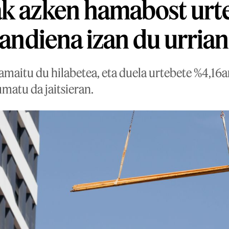
ak azken hamabost urt
handiena izan du urrian
amaitu du hilabetea, eta duela urtebete %4,16
matu da jaitsieran.