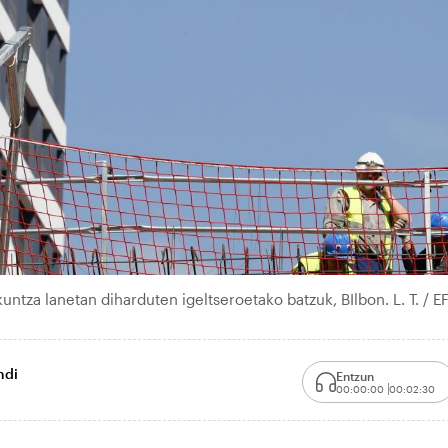
ntza lanetan diharduten igeltseroetako batzuk, BIlbon. L. T. / E
ndi
Entzun
00:00:00
00:02:30