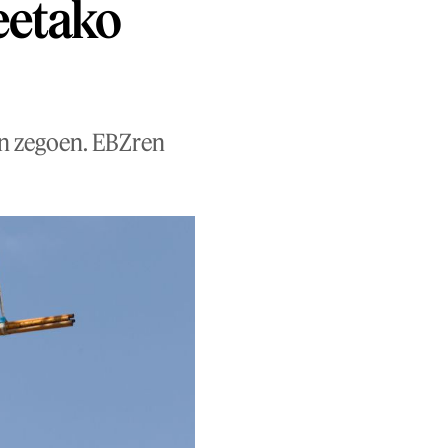
eetako
an zegoen. EBZren