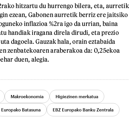
ako hitzartu du hurrengo bilera, eta, aurretik
gin ezean, Gabonen aurretik berriz ere jaitsiko
oguneko inflazioa %2ra igo da urrian, baina
u handiak iragana direla dirudi, eta prezio
tuta dagoela. Gauzak hala, orain eztabaida
ren zenbatekoaren araberakoa da: 0,25ekoa
ehar duen, alegia.
Makroekonomia
Higiezinen merkatua
Europako Batasuna
EBZ Europako Banku Zentrala