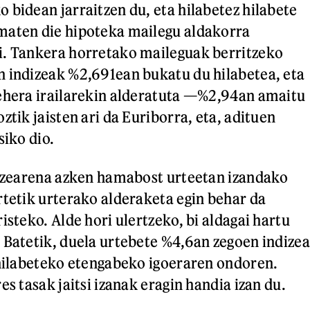
 bidean jarraitzen du, eta hilabetez hilabete
maten die hipoteka mailegu aldakorra
i. Tankera horretako maileguak berritzeko
 indizeak %2,691ean bukatu du hilabetea, eta
ehera irailarekin alderatuta —%2,94an amaitu
ztik jaisten ari da Euriborra, eta, adituen
siko dio.
dizearena azken hamabost urteetan izandako
rtetik urterako alderaketa egin behar da
isteko. Alde hori ulertzeko, bi aldagai hartu
 Batetik, duela urtebete %4,6an zegoen indizea
 hilabeteko etengabeko igoeraren ondoren.
es tasak jaitsi izanak eragin handia izan du.