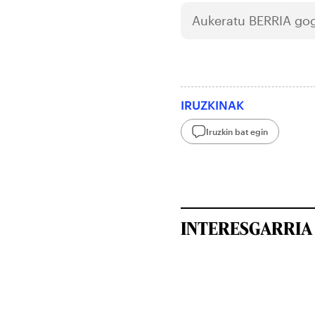
Aukeratu
BERRIA
gog
IRUZKINAK
Iruzkin bat egin
INTERESGARRIA 