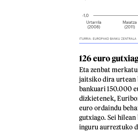
126 euro gutxiag
Eta zenbat merkatu
jaitsiko dira urtea
bankuari 150.000 eu
dizkietenek, Euribo
euro ordaindu behar
gutxiago. Sei hilean
inguru aurreztuko d