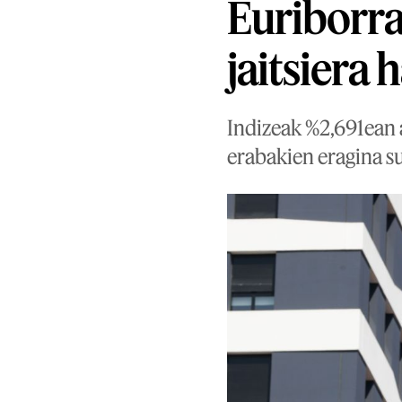
Euriborr
jaitsiera 
Indizeak %2,691ean 
erabakien eragina su