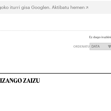
oko iturri gisa Googlen.
Aktibatu hemen
Ez dago iruzkin
ORDENATU
IZANGO ZAIZU