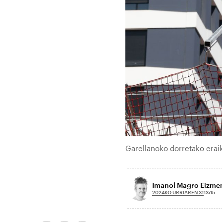
Garellanoko dorretako eraiku
Imanol Magro Eizme
2024KO URRIAREN 31
13:15