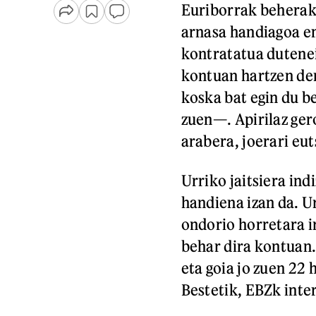
Euriborrak beherako
arnasa handiagoa e
kontratatua dutene
kontuan hartzen den
koska bat egin du b
zuen—. Apirilaz gero
arabera, joerari eut
Urriko jaitsiera in
handiena izan da. U
ondorio horretara ir
behar dira kontuan.
eta goia jo zuen 22
Bestetik, EBZk inter