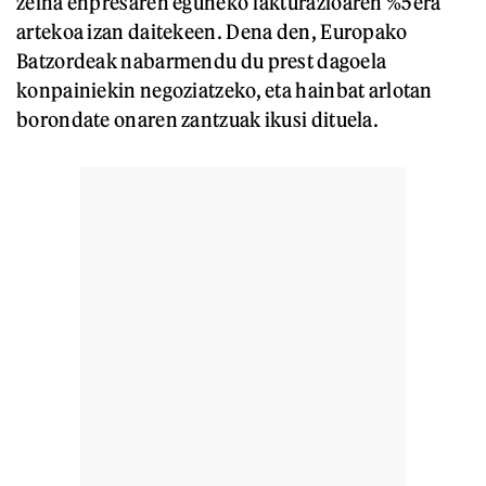
zeina enpresaren eguneko fakturazioaren %5era
artekoa izan daitekeen. Dena den, Europako
Batzordeak nabarmendu du prest dagoela
konpainiekin negoziatzeko, eta hainbat arlotan
borondate onaren zantzuak ikusi dituela.