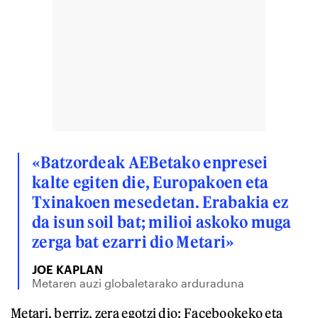
«Batzordeak AEBetako enpresei
kalte egiten die, Europakoen eta
Txinakoen mesedetan. Erabakia ez
da isun soil bat; milioi askoko muga
zerga bat ezarri dio Metari»
JOE KAPLAN
Metaren auzi globaletarako arduraduna
Metari, berriz, zera egotzi dio: Facebookeko eta