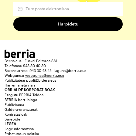
Berria.eus - Euskal Editorea SM
Telefonoa: 943 30 40 30
Bezero arreta: 943 30 43 45 | laguna@berria.eus
Webgunea:
webgunea@berria.eus
Publizitatea:
publi@bidera.eus
Harremanetan jarri
ORRIALDE KORPORATIBOAK
Ezagutu BERRIA Taldea
BERRIA berri bloga
Publizitatea
Galdera-erantzunak
Kontratazioak
Sarebide
LEGEA
Lege informazioa
Pribatutasun politika