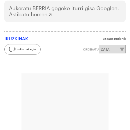
Aukeratu
BERRIA
gogoko iturri gisa Googlen.
Aktibatu hemen
IRUZKINAK
Ez dago iruzkinik
Iruzkin bat egin
ORDENATU