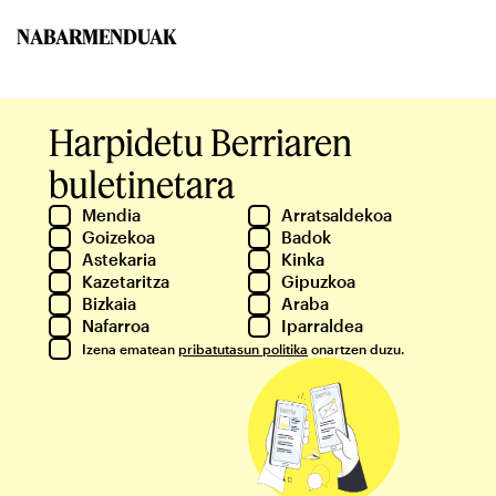
NABARMENDUAK
Harpidetu Berriaren
buletinetara
Mendia
Arratsaldekoa
Goizekoa
Badok
Astekaria
Kinka
Kazetaritza
Gipuzkoa
Bizkaia
Araba
Nafarroa
Iparraldea
Izena ematean
pribatutasun politika
onartzen duzu.