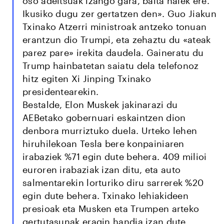
oso adeitsuak izango gara, baita haiek ere.
Ikusiko dugu zer gertatzen den». Guo Jiakun
Txinako Atzerri ministroak antzeko tonuan
erantzun dio Trumpi, eta zehaztu du «ateak
parez pare» irekita daudela. Gaineratu du
Trump hainbatetan saiatu dela telefonoz
hitz egiten Xi Jinping Txinako
presidentearekin.
Bestalde, Elon Muskek jakinarazi du
AEBetako gobernuari eskaintzen dion
denbora murriztuko duela. Urteko lehen
hiruhilekoan Tesla bere konpainiaren
irabaziek %71 egin dute behera. 409 milioi
euroren irabaziak izan ditu, eta auto
salmentarekin lorturiko diru sarrerek %20
egin dute behera. Txinako lehiakideen
presioak eta Musken eta Trumpen arteko
gertutasunak eragin handia izan dute