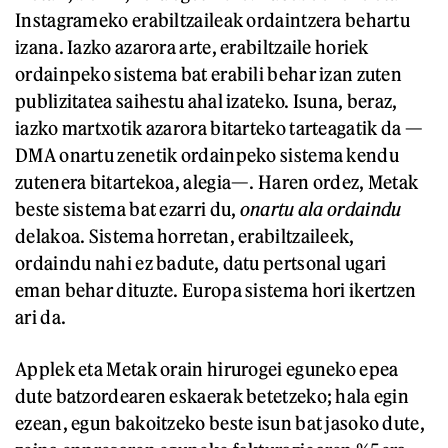
Instagrameko erabiltzaileak ordaintzera behartu
izana. Iazko azarora arte, erabiltzaile horiek
ordainpeko sistema bat erabili behar izan zuten
publizitatea saihestu ahal izateko. Isuna, beraz,
iazko martxotik azarora bitarteko tarteagatik da —
DMA onartu zenetik ordainpeko sistema kendu
zutenera bitartekoa, alegia—. Haren ordez, Metak
beste sistema bat ezarri du,
onartu ala ordaindu
delakoa. Sistema horretan, erabiltzaileek,
ordaindu nahi ez badute, datu pertsonal ugari
eman behar dituzte. Europa sistema hori ikertzen
ari da.
Applek eta Metak orain hirurogei eguneko epea
dute batzordearen eskaerak betetzeko; hala egin
ezean, egun bakoitzeko beste isun bat jasoko dute,