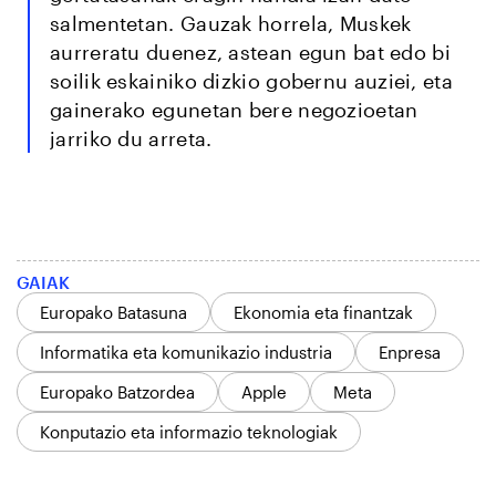
salmentetan. Gauzak horrela, Muskek
aurreratu duenez, astean egun bat edo bi
soilik eskainiko dizkio gobernu auziei, eta
gainerako egunetan bere negozioetan
jarriko du arreta.
GAIAK
Europako Batasuna
Ekonomia eta finantzak
Informatika eta komunikazio industria
Enpresa
Europako Batzordea
Apple
Meta
Konputazio eta informazio teknologiak