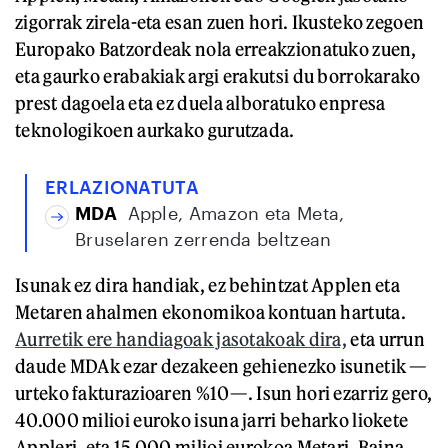
zigorrak zirela-eta esan zuen hori. Ikusteko zegoen
Europako Batzordeak nola erreakzionatuko zuen,
eta gaurko erabakiak argi erakutsi du borrokarako
prest dagoela eta ez duela alboratuko enpresa
teknologikoen aurkako gurutzada.
ERLAZIONATUTA
MDA
Apple, Amazon eta Meta,
Bruselaren zerrenda beltzean
Isunak ez dira handiak, ez behintzat Applen eta
Metaren ahalmen ekonomikoa kontuan hartuta.
Aurretik ere handiagoak jasotakoak dira,
eta urrun
daude MDAk ezar dezakeen gehienezko isunetik —
urteko fakturazioaren %10—. Isun hori ezarriz gero,
40.000 milioi euroko isuna jarri beharko liokete
Appleri, eta 15.000 milioi eurokoa Metari. Baina