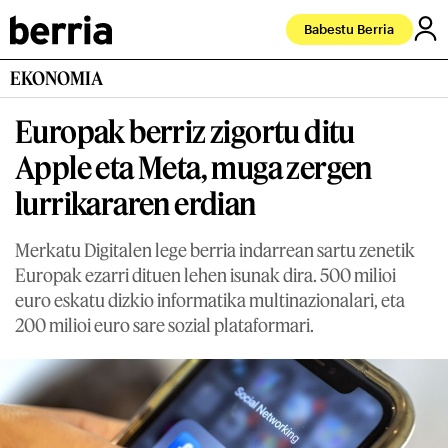
Babestu Berria
EKONOMIA
Europak berriz zigortu ditu
Apple eta Meta, muga zergen
lurrikararen erdian
Merkatu Digitalen lege berria indarrean sartu zenetik
Europak ezarri dituen lehen isunak dira. 500 milioi
euro eskatu dizkio informatika multinazionalari, eta
200 milioi euro sare sozial plataformari.