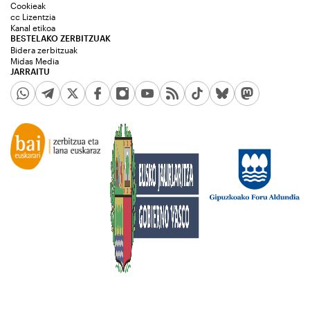
Cookieak
cc Lizentzia
Kanal etikoa
BESTELAKO ZERBITZUAK
Bidera zerbitzuak
Midas Media
JARRAITU