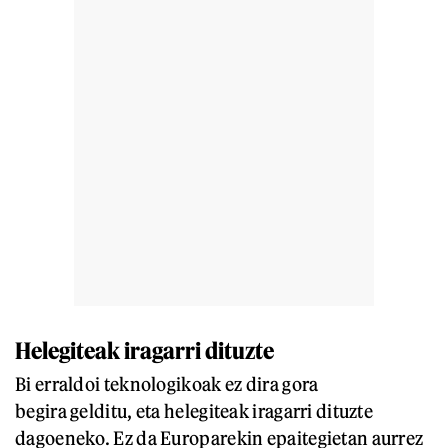
Helegiteak iragarri dituzte
Bi erraldoi teknologikoak ez dira gora
begira gelditu, eta helegiteak iragarri dituzte
dagoeneko. Ez da Europarekin epaitegietan aurrez