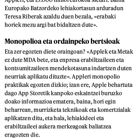
Europako Batzordeko lehiakortasun arduradun
Teresa Riberak azaldu duen bezala, «erabaki
horiek mezu argi bat bidaltzen dute».
Monopolioa eta ordainpeko bertsioak
Eta zer egozten diete oraingoan? «Applek eta Metak
ez dute MDA bete, eta enpresa erabiltzaileen eta
kontsumitzaileen mendekotasuna indartzen duten
neurriak aplikatu dituzte». Appleri monopolio
praktikak egozten dizkio; izan ere, Apple behartuta
dago App Storetik kanpoko eskaintzei buruzko
doako informazioa ematera, baina, hori egin
beharrean, murrizketa teknikoak eta komertzialak
aplikatzen ditu, eta hala, lehiakideei eta
erabiltzaileei aukera merkeagoak baliatzea
eragozten die.