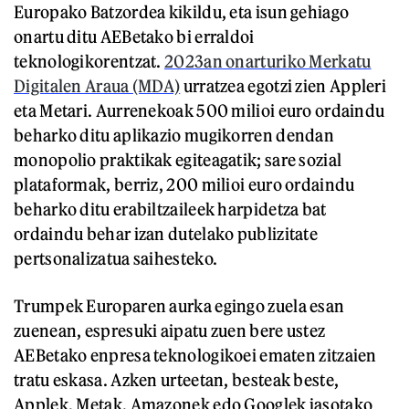
Europako Batzordea kikildu, eta isun gehiago
onartu ditu AEBetako bi erraldoi
teknologikorentzat.
2023an onarturiko Merkatu
Digitalen Araua (MDA)
urratzea egotzi zien Appleri
eta Metari. Aurrenekoak 500 milioi euro ordaindu
beharko ditu aplikazio mugikorren dendan
monopolio praktikak egiteagatik; sare sozial
plataformak, berriz, 200 milioi euro ordaindu
beharko ditu erabiltzaileek harpidetza bat
ordaindu behar izan dutelako publizitate
pertsonalizatua saihesteko.
Trumpek Europaren aurka egingo zuela esan
zuenean, espresuki aipatu zuen bere ustez
AEBetako enpresa teknologikoei ematen zitzaien
tratu eskasa. Azken urteetan, besteak beste,
Applek, Metak, Amazonek edo Googlek jasotako