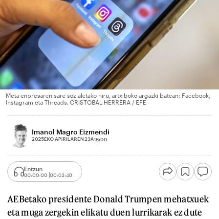
Meta enpresaren sare sozialetako hiru, artxiboko argazki batean: Facebook,
Instagram eta Threads. CRISTOBAL HERRERA / EFE
Imanol Magro Eizmendi
2025EKO APIRILAREN 23A
13:00
Entzun
00:00:00
00:03:40
AEBetako presidente Donald Trumpen mehatxuek
eta muga zergekin elikatu duen lurrikarak ez dute