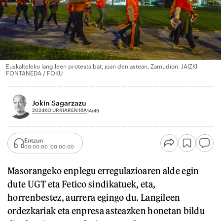
Euskalteleko langileen protesta bat, joan den astean, Zamudion. JAIZKI
FONTANEDA / FOKU
Jokin Sagarzazu
2024KO URRIAREN 16A
14:45
Entzun
00:00:00
00:00:00
Masorangeko enplegu erregulazioaren alde egin
dute UGT eta Fetico sindikatuek, eta,
horrenbestez, aurrera egingo du. Langileen
ordezkariak eta enpresa asteazken honetan bildu