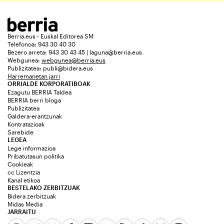
Berria.eus - Euskal Editorea SM
Telefonoa: 943 30 40 30
Bezero arreta: 943 30 43 45 | laguna@berria.eus
Webgunea:
webgunea@berria.eus
Publizitatea:
publi@bidera.eus
Harremanetan jarri
ORRIALDE KORPORATIBOAK
Ezagutu BERRIA Taldea
BERRIA berri bloga
Publizitatea
Galdera-erantzunak
Kontratazioak
Sarebide
LEGEA
Lege informazioa
Pribatutasun politika
Cookieak
cc Lizentzia
Kanal etikoa
BESTELAKO ZERBITZUAK
Bidera zerbitzuak
Midas Media
JARRAITU