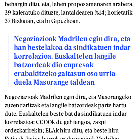
behargin ditu, eta, lehen proposamenaren arabera,
39 kaleratuko dituzte, lantaldearen %14; horietatik
37 Bizkaian, eta bi Gipuzkoan.
Negoziazioak Madrilen egin dira, eta
han bestelakoa da sindikatuen indar
korrelazioa. Euskaltelen langile
batzordeak dio enpresak
erabakitzeko gaitasun oso urria
duela Masorange taldean
Negoziazioak Madrilen egin dira, eta Masorangeko
zuzendaritzak eta langile batzordeak parte hartu
dute. Euskaltelen beste bat da sindikatuen indar
korrelazioa: CCOOk du gehiengoa, zazpi
ordezkarirekin; ELAk hiru ditu, eta beste hiru
Feticok, baina horrek ez du eraginik Madrilen