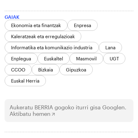
GAIAK
Ekonomia eta finantzak
Enpresa
Kaleratzeak eta erregulazioak
Informatika eta komunikazio industria
Lana
Enplegua
Euskaltel
Masmovil
UGT
CCOO
Bizkaia
Gipuzkoa
Euskal Herria
Aukeratu
BERRIA
gogoko iturri gisa Googlen.
Aktibatu hemen