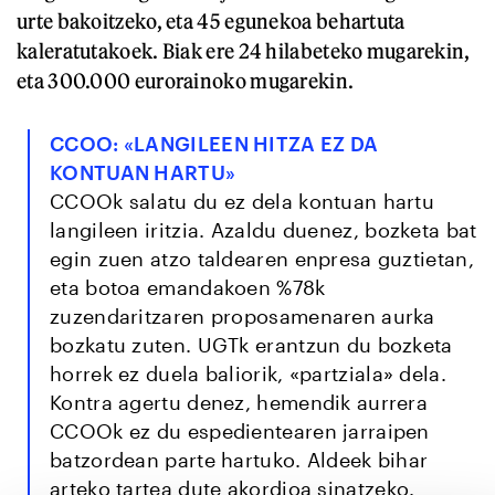
urte bakoitzeko, eta 45 egunekoa behartuta
kaleratutakoek. Biak ere 24 hilabeteko mugarekin,
eta 300.000 eurorainoko mugarekin.
CCOO: «LANGILEEN HITZA EZ DA
KONTUAN HARTU»
CCOOk salatu du ez dela kontuan hartu
langileen iritzia. Azaldu duenez, bozketa bat
egin zuen atzo taldearen enpresa guztietan,
eta botoa emandakoen %78k
zuzendaritzaren proposamenaren aurka
bozkatu zuten. UGTk erantzun du bozketa
horrek ez duela baliorik, «partziala» dela.
Kontra agertu denez, hemendik aurrera
CCOOk ez du espedientearen jarraipen
batzordean parte hartuko. Aldeek bihar
arteko tartea dute akordioa sinatzeko.