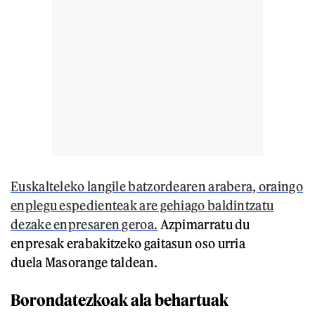
Euskalteleko langile batzordearen arabera, oraingo
enplegu espedienteak are gehiago baldintzatu
dezake enpresaren geroa.
Azpimarratu du
enpresak erabakitzeko gaitasun oso urria
duela Masorange taldean.
Borondatezkoak ala behartuak