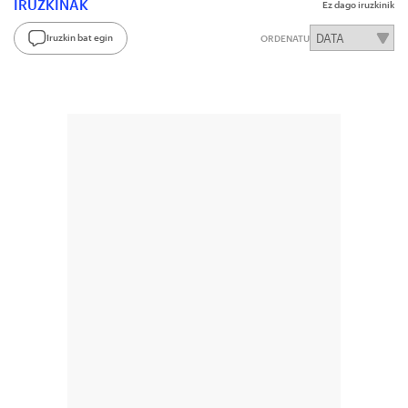
IRUZKINAK
Ez dago iruzkinik
Iruzkin bat egin
ORDENATU