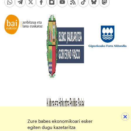
Zure babes ekonomikoari esker
egiten dugu kazetaritza