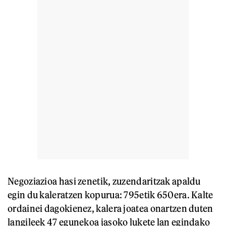
Negoziazioa hasi zenetik, zuzendaritzak apaldu
egin du kaleratzen kopurua: 795etik 650era. Kalte
ordainei dagokienez, kalera joatea onartzen duten
langileek 47 egunekoa jasoko lukete lan egindako