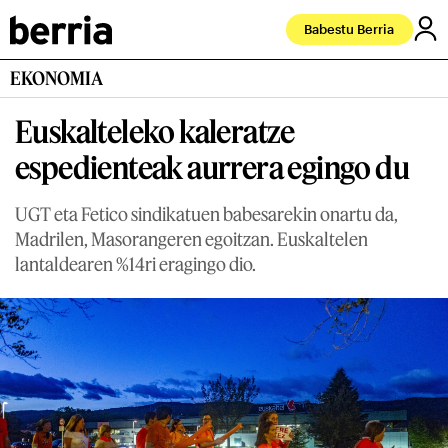
Babestu Berria
EKONOMIA
Euskalteleko kaleratze
espedienteak aurrera egingo du
UGT eta Fetico sindikatuen babesarekin onartu da,
Madrilen, Masorangeren egoitzan. Euskaltelen
lantaldearen %14ri eragingo dio.