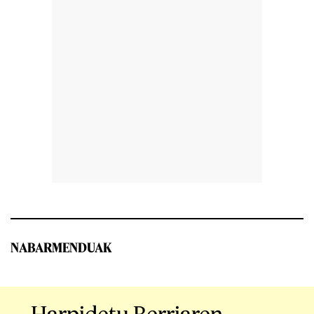
NABARMENDUAK
Harpidetu Berriaren