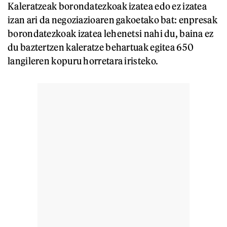
Kaleratzeak borondatezkoak izatea edo ez izatea
izan ari da negoziazioaren gakoetako bat: enpresak
borondatezkoak izatea lehenetsi nahi du, baina ez
du baztertzen kaleratze behartuak egitea 650
langileren kopuru horretara iristeko.