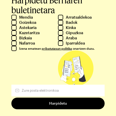
buletinetara
Mendia
Arratsaldekoa
Goizekoa
Badok
Astekaria
Kinka
Kazetaritza
Gipuzkoa
Bizkaia
Araba
Nafarroa
Iparraldea
Izena ematean
pribatutasun politika
onartzen duzu.