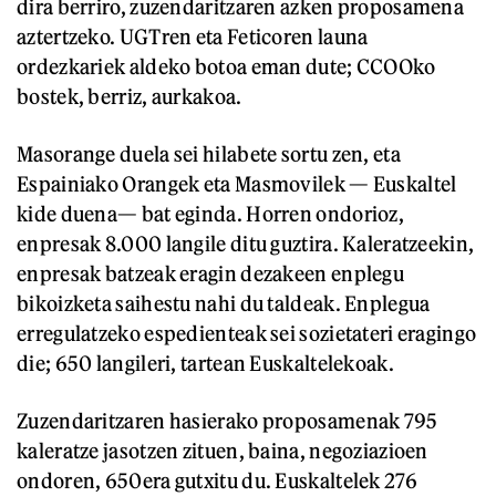
dira berriro, zuzendaritzaren azken proposamena
aztertzeko. UGTren eta Feticoren launa
ordezkariek aldeko botoa eman dute; CCOOko
bostek, berriz, aurkakoa.
Masorange duela sei hilabete sortu zen, eta
Espainiako Orangek eta Masmovilek — Euskaltel
kide duena— bat eginda. Horren ondorioz,
enpresak 8.000 langile ditu guztira. Kaleratzeekin,
enpresak batzeak eragin dezakeen enplegu
bikoizketa saihestu nahi du taldeak. Enplegua
erregulatzeko espedienteak sei sozietateri eragingo
die; 650 langileri, tartean Euskaltelekoak.
Zuzendaritzaren hasierako proposamenak 795
kaleratze jasotzen zituen, baina, negoziazioen
ondoren, 650era gutxitu du. Euskaltelek 276