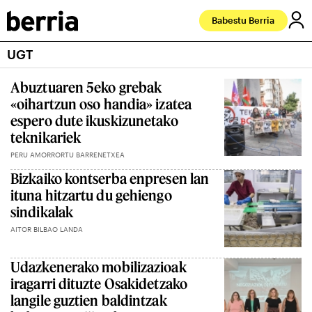
Babestu Berria
UGT
Abuztuaren 5eko grebak
«oihartzun oso handia» izatea
espero dute ikuskizunetako
teknikariek
PERU AMORRORTU BARRENETXEA
Bizkaiko kontserba enpresen lan
ituna hitzartu du gehiengo
sindikalak
AITOR BILBAO LANDA
Udazkenerako mobilizazioak
iragarri dituzte Osakidetzako
langile guztien baldintzak