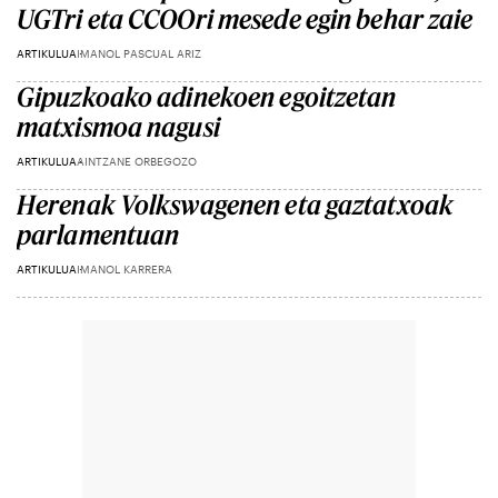
UGTri eta CCOOri mesede egin behar zaie
ARTIKULUA
IMANOL PASCUAL ARIZ
Gipuzkoako adinekoen egoitzetan
matxismoa nagusi
ARTIKULUA
AINTZANE ORBEGOZO
Herenak Volkswagenen eta gaztatxoak
parlamentuan
ARTIKULUA
IMANOL KARRERA