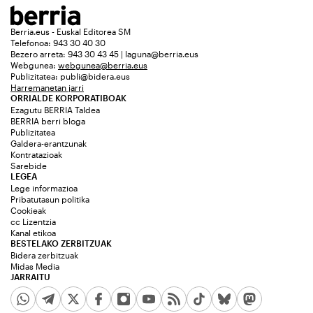
Berria.eus - Euskal Editorea SM
Telefonoa: 943 30 40 30
Bezero arreta: 943 30 43 45 | laguna@berria.eus
Webgunea:
webgunea@berria.eus
Publizitatea:
publi@bidera.eus
Harremanetan jarri
ORRIALDE KORPORATIBOAK
Ezagutu BERRIA Taldea
BERRIA berri bloga
Publizitatea
Galdera-erantzunak
Kontratazioak
Sarebide
LEGEA
Lege informazioa
Pribatutasun politika
Cookieak
cc Lizentzia
Kanal etikoa
BESTELAKO ZERBITZUAK
Bidera zerbitzuak
Midas Media
JARRAITU