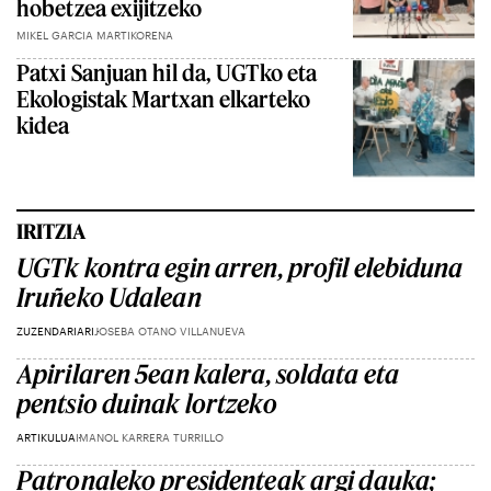
hobetzea exijitzeko
MIKEL GARCIA MARTIKORENA
Patxi Sanjuan hil da, UGTko eta
Ekologistak Martxan elkarteko
kidea
IRITZIA
UGTk kontra egin arren, profil elebiduna
Iruñeko Udalean
ZUZENDARIARI
JOSEBA OTANO VILLANUEVA
Apirilaren 5ean kalera, soldata eta
pentsio duinak lortzeko
ARTIKULUA
IMANOL KARRERA TURRILLO
Patronaleko presidenteak argi dauka;