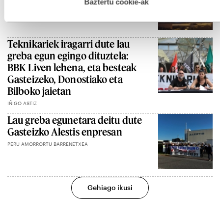
esplizitua ematen diguzu.
Gehiago irakurri
Baztertu cookie-ak
hitzarmena
JOKIN SAGARZAZU
Teknikariek iragarri dute lau
greba egun egingo dituztela:
BBK Liven lehena, eta besteak
Gasteizeko, Donostiako eta
Bilboko jaietan
IÑIGO ASTIZ
Lau greba egunetara deitu dute
Gasteizko Alestis enpresan
PERU AMORRORTU BARRENETXEA
Gehiago ikusi