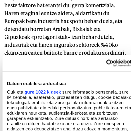
beste faktore bat erantsi du: gerra komertziala.
Haren eragina leuntze aldera, aldarrikatu du
Europak bere industria hauspotu behar duela, eta
defendatu horretan Arabak, Bizkaiak eta
Gipuzkoak «protagonistak» izan behar dutela,
industriak eta haren inguruko sektoreek %40ko
ekarpena egiten baitiote barne produktu gordinari.
«Liderrak gara sektore estrategikoetan eta
garapenerako tarte handia dutenetan. Gainera,
ahalmen izugarriak ditugu».
Datuen erabilera arduratsua
%3
Guk eta
gure 1022 kideek
sure informacio pertsonala, zure
IP zenbakia, esaterako, prozesatzen ditugu, cookie bezalak
teknologiak erabiliz eta zure gailuko informazioak azitzen
dugu publizitate eta eduki pertsonalizatua, publizitatearen eta
edukiaren neurketa, audientzia-ikerketa eta zerbitzuen
garapena eskaintzeko. Zure datuak nork eta zertarako
I+Gn zenbat inbertituko duten 2030erako.
erabiltzen dituen hautatzeko aukera duzu. Zure onespena
2023an, Araban, Bizkaian eta Gipuzkoan I+G
aldatzen edo deuseztatzen ahal duzu edozein momentutan,