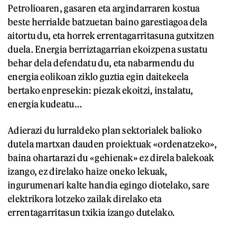
Petrolioaren, gasaren eta argindarraren kostua
beste herrialde batzuetan baino garestiagoa dela
aitortu du, eta horrek errentagarritasuna gutxitzen
duela. Energia berriztagarrian ekoizpena sustatu
behar dela defendatu du, eta nabarmendu du
energia eolikoan ziklo guztia egin daitekeela
bertako enpresekin: piezak ekoitzi, instalatu,
energia kudeatu...
Adierazi du lurraldeko plan sektorialek balioko
dutela martxan dauden proiektuak «ordenatzeko»,
baina ohartarazi du «gehienak» ez direla balekoak
izango, ez direlako haize oneko lekuak,
ingurumenari kalte handia egingo diotelako, sare
elektrikora lotzeko zailak direlako eta
errentagarritasun txikia izango dutelako.