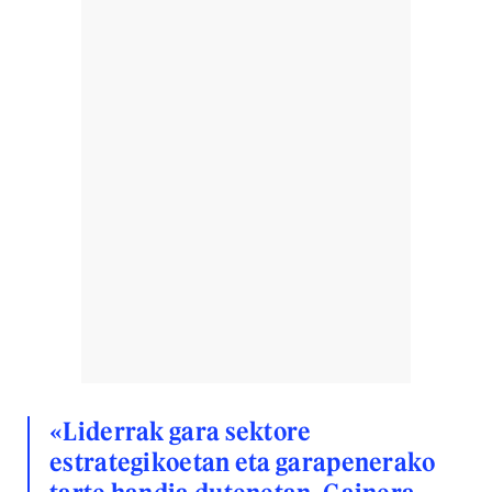
«Liderrak gara sektore
estrategikoetan eta garapenerako