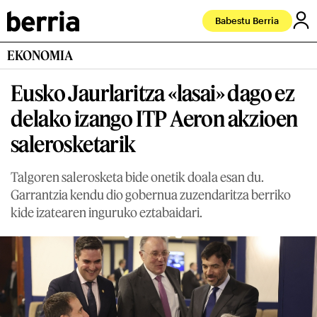
Babestu Berria
EKONOMIA
Eusko Jaurlaritza «lasai» dago ez
delako izango ITP Aeron akzioen
salerosketarik
Talgoren salerosketa bide onetik doala esan du.
Garrantzia kendu dio gobernua zuzendaritza berriko
kide izatearen inguruko eztabaidari.