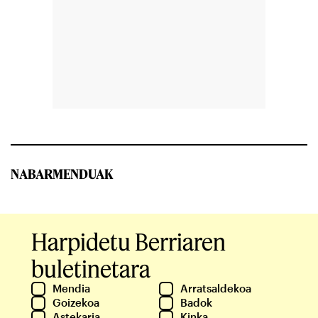
NABARMENDUAK
Harpidetu Berriaren
buletinetara
Mendia
Arratsaldekoa
Goizekoa
Badok
Astekaria
Kinka