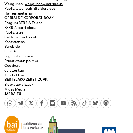
Webgunea:
webgunea@berria.eus
Publizitatea:
publi@bidera.eus
Harremanetan jarri
ORRIALDE KORPORATIBOAK
Ezagutu BERRIA Taldea
BERRIA berri bloga
Publizitatea
Galdera-erantzunak
Kontratazioak
Sarebide
LEGEA
Lege informazioa
Pribatutasun politika
Cookieak
cc Lizentzia
Kanal etikoa
BESTELAKO ZERBITZUAK
Bidera zerbitzuak
Midas Media
JARRAITU