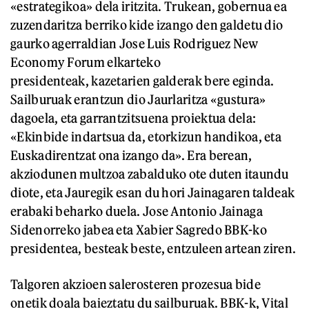
«estrategikoa» dela iritzita. Trukean, gobernua ea
zuzendaritza berriko kide izango den galdetu dio
gaurko agerraldian Jose Luis Rodriguez New
Economy Forum elkarteko
presidenteak, kazetarien galderak bere eginda.
Sailburuak erantzun dio Jaurlaritza «gustura»
dagoela, eta garrantzitsuena proiektua dela:
«Ekinbide indartsua da, etorkizun handikoa, eta
Euskadirentzat ona izango da». Era berean,
akziodunen multzoa zabalduko ote duten itaundu
diote, eta Jauregik esan du hori Jainagaren taldeak
erabaki beharko duela. Jose Antonio Jainaga
Sidenorreko jabea eta Xabier Sagredo BBK-ko
presidentea, besteak beste, entzuleen artean ziren.
Talgoren akzioen salerosteren prozesua bide
onetik doala baieztatu du sailburuak. BBK-k, Vital