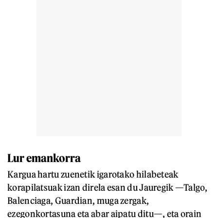
Lur emankorra
Kargua hartu zuenetik igarotako hilabeteak
korapilatsuak izan direla esan du Jauregik —Talgo,
Balenciaga, Guardian, muga zergak,
ezegonkortasuna eta abar aipatu ditu—, eta orain