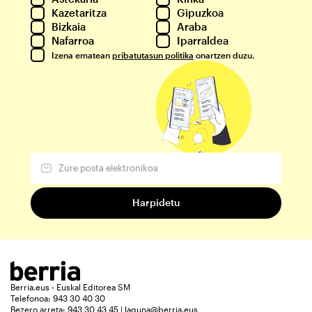
Kazetaritza
Gipuzkoa
Bizkaia
Araba
Nafarroa
Iparraldea
Izena ematean
pribatutasun politika
onartzen duzu.
Berria.eus - Euskal Editorea SM
Telefonoa: 943 30 40 30
Bezero arreta: 943 30 43 45 | laguna@berria.eus