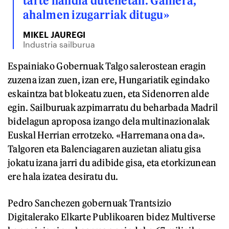
tarte handia dutenetan. Gainera,
ahalmen izugarriak ditugu»
MIKEL JAUREGI
Industria sailburua
Espainiako Gobernuak Talgo salerostean eragin
zuzena izan zuen, izan ere, Hungariatik egindako
eskaintza bat blokeatu zuen, eta Sidenorren alde
egin. Sailburuak azpimarratu du beharbada Madril
bidelagun aproposa izango dela multinazionalak
Euskal Herrian errotzeko. «Harremana ona da».
Talgoren eta Balenciagaren auzietan aliatu gisa
jokatu izana jarri du adibide gisa, eta etorkizunean
ere hala izatea desiratu du.
Pedro Sanchezen gobernuak Trantsizio
Digitalerako Elkarte Publikoaren bidez Multiverse