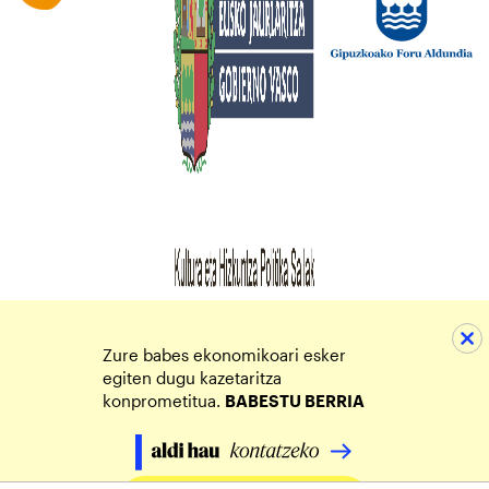
Zure babes ekonomikoari esker
egiten dugu kazetaritza
konprometitua.
BABESTU BERRIA