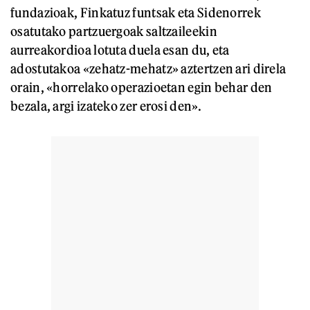
fundazioak, Finkatuz funtsak eta Sidenorrek
osatutako partzuergoak saltzaileekin
aurreakordioa lotuta duela esan du, eta
adostutakoa «zehatz-mehatz» aztertzen ari direla
orain, «horrelako operazioetan egin behar den
bezala, argi izateko zer erosi den».