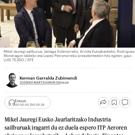
Mikel Jauregi sailburua, Jainaga Sidenorreko, Arriola Kutxabankeko, Rodriguez
Mondragon taldeko eta Lopez Petronorreko presidenteekin hitz egiten, gaur.
LUIS TEJIDO / EFE
Kerman Garralda Zubimendi
2025EKO MARTXOAREN 13A
13:05
Entzun
00:00:00
00:05:26
Mikel Jauregi Eusko Jaurlaritzako Industria
sailburuak iragarri du ez duela espero ITP Aeroren