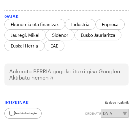
GAIAK
Ekonomia eta finantzak
Industria
Enpresa
Jauregi, Mikel
Sidenor
Eusko Jaurlaritza
Euskal Herria
EAE
Aukeratu
BERRIA
gogoko iturri gisa Googlen.
Aktibatu hemen
IRUZKINAK
Ez dago iruzkinik
Iruzkin bat egin
ORDENATU