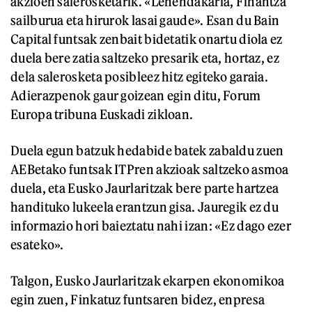
akzioen salerosketarik. «Lehendakaria, Finantza
sailburua eta hirurok lasai gaude». Esan du Bain
Capital funtsak zenbait bidetatik onartu diola ez
duela bere zatia saltzeko presarik eta, hortaz, ez
dela salerosketa posibleez hitz egiteko garaia.
Adierazpenok gaur goizean egin ditu, Forum
Europa tribuna Euskadi zikloan.
Duela egun batzuk hedabide batek zabaldu zuen
AEBetako funtsak ITPren akzioak saltzeko asmoa
duela, eta Eusko Jaurlaritzak bere parte hartzea
handituko lukeela erantzun gisa. Jauregik ez du
informazio hori baieztatu nahi izan: «Ez dago ezer
esateko».
Talgon, Eusko Jaurlaritzak ekarpen ekonomikoa
egin zuen, Finkatuz funtsaren bidez, enpresa