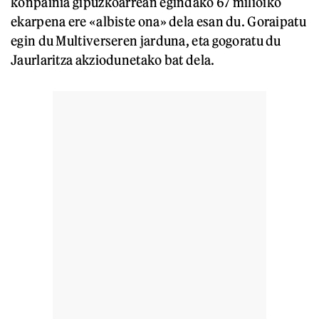
konpainia gipuzkoarrean egindako 67 milioiko
ekarpena ere «albiste ona» dela esan du. Goraipatu
egin du Multiverseren jarduna, eta gogoratu du
Jaurlaritza akziodunetako bat dela.