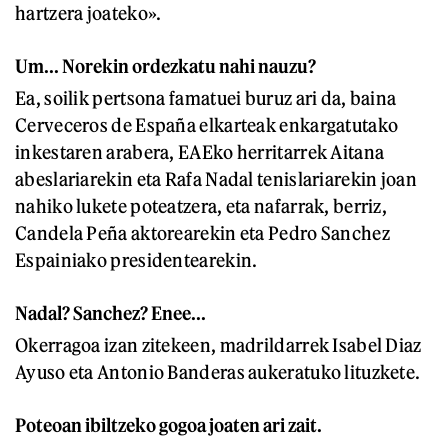
hartzera joateko».
Um... Norekin ordezkatu nahi nauzu?
Ea, soilik pertsona famatuei buruz ari da, baina
Cerveceros de España elkarteak enkargatutako
inkestaren arabera, EAEko herritarrek Aitana
abeslariarekin eta Rafa Nadal tenislariarekin joan
nahiko lukete poteatzera, eta nafarrak, berriz,
Candela Peña aktorearekin eta Pedro Sanchez
Espainiako presidentearekin.
Nadal? Sanchez? Enee...
Okerragoa izan zitekeen, madrildarrek Isabel Diaz
Ayuso eta Antonio Banderas aukeratuko lituzkete.
Poteoan ibiltzeko gogoa joaten ari zait.