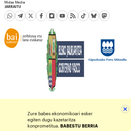
Midas Media
JARRAITU
Zure babes ekonomikoari esker
egiten dugu kazetaritza
konprometitua.
BABESTU
BERRIA