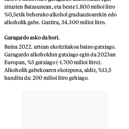
zituzten Batasunean, eta beste 1.800 milioi litro
%0,5etik beherako alkohol graduazioarekin edo
alkoholik gabe. Guztira, 34.300 milioi litro.
Garagardo asko da hori.
Baina 2022. urtean ekoitzitakoa baino gutxiago.
Garagardo alkoholdun gutxiago egin da 2023an
Europan, %5 gutxiago (-1.700 milioi litro).
Alkoholik gabekoaren ekoizpena, aldiz, %13,5
handitu da: 200 milioi litro gehiago.