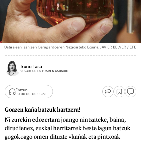
Ostiralean izan zen Garagardoaren Nazioarteko Eguna. JAVIER BELVER / EFE
Irune Lasa
2024KO ABUZTUAREN 4A
05:00
Entzun
00:00:00
00:03:53
Goazen kaña batzuk hartzera!
Ni zurekin edozertara joango nintzateke, baina,
dirudienez, euskal herritarrek beste lagun batzuk
gogokoago omen dituzte «kañak eta pintxoak