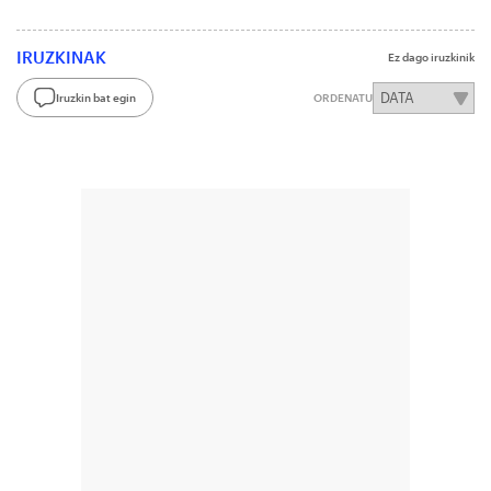
IRUZKINAK
Ez dago iruzkinik
Iruzkin bat egin
ORDENATU