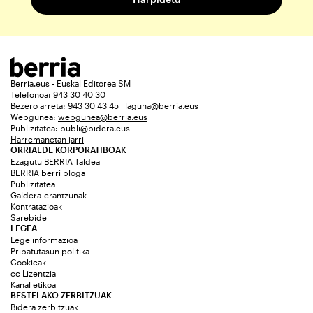
Berria.eus - Euskal Editorea SM
Telefonoa: 943 30 40 30
Bezero arreta: 943 30 43 45 | laguna@berria.eus
Webgunea:
webgunea@berria.eus
Publizitatea:
publi@bidera.eus
Harremanetan jarri
ORRIALDE KORPORATIBOAK
Ezagutu BERRIA Taldea
BERRIA berri bloga
Publizitatea
Galdera-erantzunak
Kontratazioak
Sarebide
LEGEA
Lege informazioa
Pribatutasun politika
Cookieak
cc Lizentzia
Kanal etikoa
BESTELAKO ZERBITZUAK
Bidera zerbitzuak