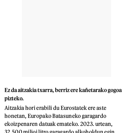
Ez da aitzakia txarra, berriz ere kañetarako gogoa
pizteko.
Aitzakia hori erabili du Eurostatek ere aste
honetan, Europako Batasuneko garagardo
ekoizpenaren datuak emateko. 2023. urtean,
32.500 milioi litro garagardo alkoholdun egin