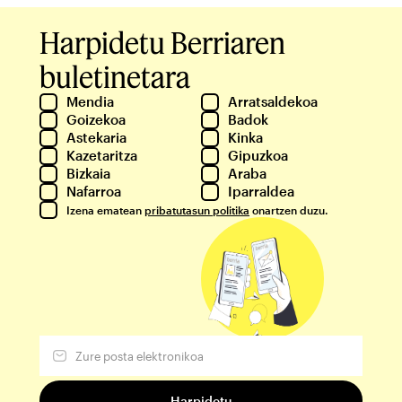
Harpidetu Berriaren
buletinetara
Mendia
Arratsaldekoa
Goizekoa
Badok
Astekaria
Kinka
Kazetaritza
Gipuzkoa
Bizkaia
Araba
Nafarroa
Iparraldea
Izena ematean
pribatutasun politika
onartzen duzu.