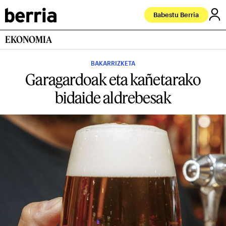
Babestu Berria
EKONOMIA
BAKARRIZKETA
Garagardoak eta kañetarako
bidaide aldrebesak