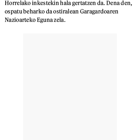
Horrelako inkestekin hala gertatzen da. Dena den,
ospatu beharko da ostiralean Garagardoaren
Nazioarteko Eguna zela.