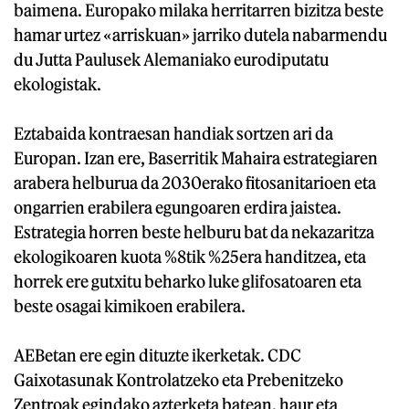
baimena. Europako milaka herritarren bizitza beste
hamar urtez «arriskuan» jarriko dutela nabarmendu
du Jutta Paulusek Alemaniako eurodiputatu
ekologistak.
Eztabaida kontraesan handiak sortzen ari da
Europan. Izan ere, Baserritik Mahaira estrategiaren
arabera helburua da 2030erako fitosanitarioen eta
ongarrien erabilera egungoaren erdira jaistea.
Estrategia horren beste helburu bat da nekazaritza
ekologikoaren kuota %8tik %25era handitzea, eta
horrek ere gutxitu beharko luke glifosatoaren eta
beste osagai kimikoen erabilera.
AEBetan ere egin dituzte ikerketak. CDC
Gaixotasunak Kontrolatzeko eta Prebenitzeko
Zentroak egindako azterketa batean, haur eta