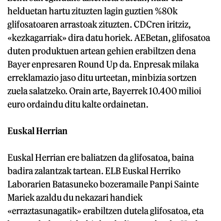
helduetan hartu zituzten lagin guztien %80k
glifosatoaren arrastoak zituzten. CDCren iritziz,
«kezkagarriak» dira datu horiek. AEBetan, glifosatoa
duten produktuen artean gehien erabiltzen dena
Bayer enpresaren Round Up da. Enpresak milaka
erreklamazio jaso ditu urteetan, minbizia sortzen
zuela salatzeko. Orain arte, Bayerrek 10.400 milioi
euro ordaindu ditu kalte ordainetan.
Euskal Herrian
Euskal Herrian ere baliatzen da glifosatoa, baina
badira zalantzak tartean. ELB Euskal Herriko
Laborarien Batasuneko bozeramaile Panpi Sainte
Mariek azaldu du nekazari handiek
«erraztasunagatik» erabiltzen dutela glifosatoa, eta