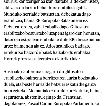
aburuz, kantzerigenoa izan daiteke; aldekoen ustez,
aldiz, ez da larritu behar hura erabiltzeagatik.
Munduko herrialde batzuetan, debekatua dago
erabiltzea, baina EB Europako Batasunean ez.
Debatea, ordea, zabal-zabalik dago. Glifosatoa
erabiltzeko bost urteko luzapena igaro den honetan,
datorren ostiralean erabakiko dute EBn beste hamar
urtez baimendu ala ez. Adostasunik ez badago,
errekurtso batzorde batek hartuko du erabakia.
Horrek prozesua atzeratzea ekarriko luke.
Austriako Gobernuak iragarri du glifosatoa
erabiltzeko baimena berritzearen aurka bozkatuko
duela, eta beste herrialde batzuei eskatu die gauza
bera egiteko. Alemaniak ez du alde bozkatuko, baina,
seguruena, abstenitu egingo da. Frantziari
dagokionez, Pascal Canfin Europako Parlamentuko