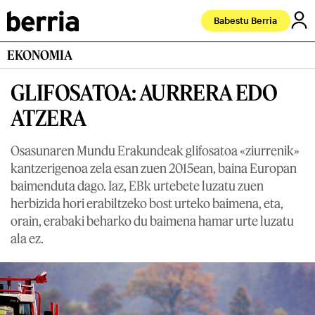
Babestu Berria
EKONOMIA
GLIFOSATOA: AURRERA EDO
ATZERA
Osasunaren Mundu Erakundeak glifosatoa «ziurrenik»
kantzerigenoa zela esan zuen 2015ean, baina Europan
baimenduta dago. Iaz, EBk urtebete luzatu zuen
herbizida hori erabiltzeko bost urteko baimena, eta,
orain, erabaki beharko du baimena hamar urte luzatu
ala ez.