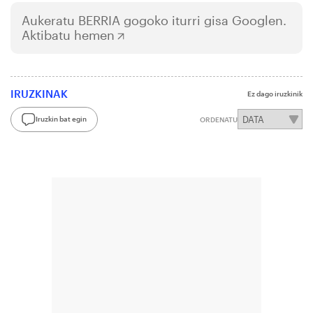
Aukeratu
BERRIA
gogoko iturri gisa Googlen.
Aktibatu hemen
IRUZKINAK
Ez dago iruzkinik
Iruzkin bat egin
ORDENATU