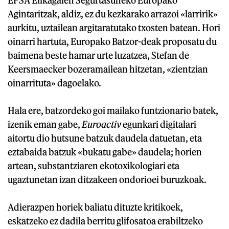
Agintaritzak, aldiz, ez du kezkarako arrazoi «larririk»
aurkitu, uztailean argitaratutako txosten batean. Hori
oinarri hartuta, Europako Batzor-deak proposatu du
baimena beste hamar urte luzatzea, Stefan de
Keersmaecker bozeramailean hitzetan, «zientzian
oinarrituta» dagoelako.
Hala ere, batzordeko goi mailako funtzionario batek,
izenik eman gabe,
Euroactiv
egunkari digitalari
aitortu dio hutsune batzuk daudela datuetan, eta
eztabaida batzuk «bukatu gabe» daudela; horien
artean, substantziaren ekotoxikologiari eta
ugaztunetan izan ditzakeen ondorioei buruzkoak.
Adierazpen horiek baliatu dituzte kritikoek,
eskatzeko ez dadila berritu glifosatoa erabiltzeko