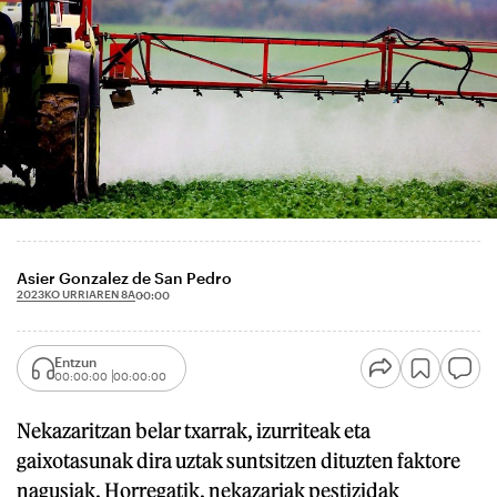
Asier Gonzalez de San Pedro
2023KO URRIAREN 8A
00:00
Entzun
00:00:00
00:00:00
Nekazaritzan belar txarrak, izurriteak eta
gaixotasunak dira uztak suntsitzen dituzten faktore
nagusiak. Horregatik, nekazariak pestizidak