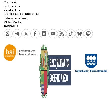
Cookieak
cc Lizentzia
Kanal etikoa
BESTELAKO ZERBITZUAK
Bidera zerbitzuak
Midas Media
JARRAITU