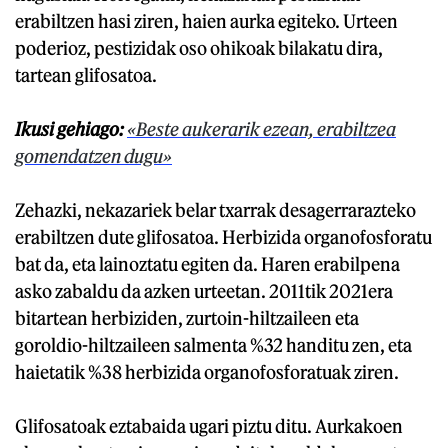
erabiltzen hasi ziren, haien aurka egiteko. Urteen
poderioz, pestizidak oso ohikoak bilakatu dira,
tartean glifosatoa.
Ikusi gehiago:
«Beste aukerarik ezean, erabiltzea
gomendatzen dugu»
Zehazki, nekazariek belar txarrak desagerrarazteko
erabiltzen dute glifosatoa. Herbizida organofosforatu
bat da, eta lainoztatu egiten da. Haren erabilpena
asko zabaldu da azken urteetan. 2011tik 2021era
bitartean herbiziden, zurtoin-hiltzaileen eta
goroldio-hiltzaileen salmenta %32 handitu zen, eta
haietatik %38 herbizida organofosforatuak ziren.
Glifosatoak eztabaida ugari piztu ditu. Aurkakoen