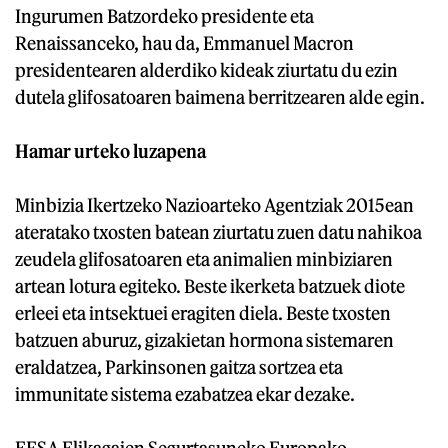
Ingurumen Batzordeko presidente eta
Renaissanceko, hau da, Emmanuel Macron
presidentearen alderdiko kideak ziurtatu du ezin
dutela glifosatoaren baimena berritzearen alde egin.
Hamar urteko luzapena
Minbizia Ikertzeko Nazioarteko Agentziak 2015ean
ateratako txosten batean ziurtatu zuen datu nahikoa
zeudela glifosatoaren eta animalien minbiziaren
artean lotura egiteko. Beste ikerketa batzuek diote
erleei eta intsektuei eragiten diela. Beste txosten
batzuen aburuz, gizakietan hormona sistemaren
eraldatzea, Parkinsonen gaitza sortzea eta
immunitate sistema ezabatzea ekar dezake.
EFSA Elikagaien Segurtasuneko Europako