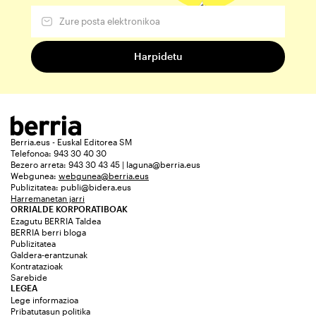
Berria.eus - Euskal Editorea SM
Telefonoa: 943 30 40 30
Bezero arreta: 943 30 43 45 | laguna@berria.eus
Webgunea:
webgunea@berria.eus
Publizitatea:
publi@bidera.eus
Harremanetan jarri
ORRIALDE KORPORATIBOAK
Ezagutu BERRIA Taldea
BERRIA berri bloga
Publizitatea
Galdera-erantzunak
Kontratazioak
Sarebide
LEGEA
Lege informazioa
Pribatutasun politika