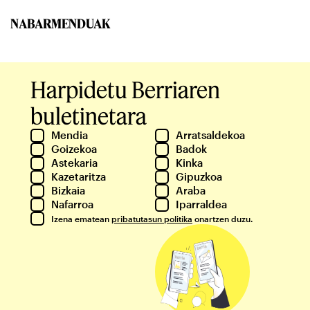
NABARMENDUAK
Harpidetu Berriaren
buletinetara
Mendia
Arratsaldekoa
Goizekoa
Badok
Astekaria
Kinka
Kazetaritza
Gipuzkoa
Bizkaia
Araba
Nafarroa
Iparraldea
Izena ematean
pribatutasun politika
onartzen duzu.