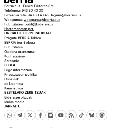
Berria.eus - Euskal Editorea SM
Telefonoa: 943 30 40 30
Bezero arreta: 943 30 43 45 | laguna@berria.eus
Webgunea:
webgunea@berria.eus
Publizitatea:
publi@bidera.eus
Harremanetan jarri
ORRIALDE KORPORATIBOAK
Ezagutu BERRIA Taldea
BERRIA berri bloga
Publizitatea
Galdera-erantzunak
Kontratazioak
Sarebide
LEGEA
Lege informazioa
Pribatutasun politika
Cookieak
cc Lizentzia
Kanal etikoa
BESTELAKO ZERBITZUAK
Bidera zerbitzuak
Midas Media
JARRAITU