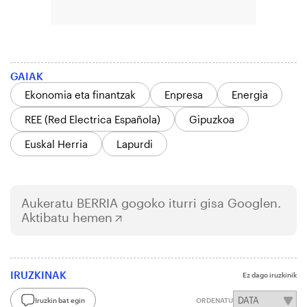
GAIAK
Ekonomia eta finantzak
Enpresa
Energia
REE (Red Electrica Española)
Gipuzkoa
Euskal Herria
Lapurdi
Aukeratu
BERRIA
gogoko iturri gisa Googlen.
Aktibatu hemen
IRUZKINAK
Ez dago iruzkinik
Iruzkin bat egin
ORDENATU