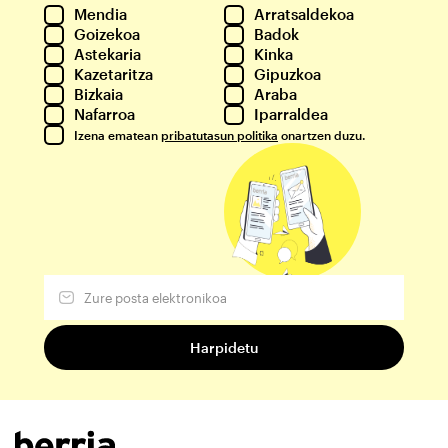
Mendia
Arratsaldekoa
Goizekoa
Badok
Astekaria
Kinka
Kazetaritza
Gipuzkoa
Bizkaia
Araba
Nafarroa
Iparraldea
Izena ematean
pribatutasun politika
onartzen duzu.