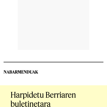
NABARMENDUAK
Harpidetu Berriaren
buletinetara