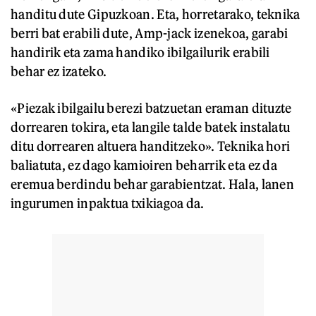
handitu dute Gipuzkoan. Eta, horretarako, teknika
berri bat erabili dute, Amp-jack izenekoa, garabi
handirik eta zama handiko ibilgailurik erabili
behar ez izateko.
«Piezak ibilgailu berezi batzuetan eraman dituzte
dorrearen tokira, eta langile talde batek instalatu
ditu dorrearen altuera handitzeko». Teknika hori
baliatuta, ez dago kamioiren beharrik eta ez da
eremua berdindu behar garabientzat. Hala, lanen
ingurumen inpaktua txikiagoa da.