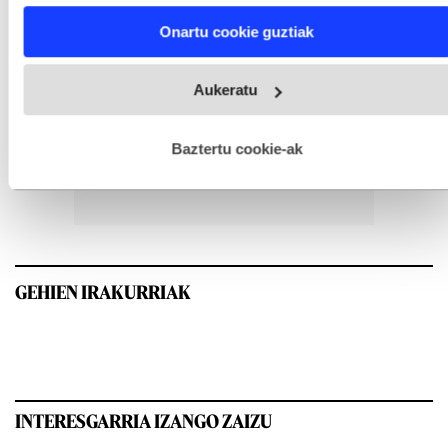
Find out more about how your personal data is processed
Onartu cookie guztiak
and set your preferences in the
details section
.
Webgune honek cookie propioak eta hirugarrenen cookie-
Aukeratu
fitxategiak erabiltzen ditu. Zure esperientzia eta zerbitzuak
hobetzeko asmoz, cookie teknologiaz baliatzen gara. Ohar
hau onartuz gero, teknologia hori erabiltzeko baimen
esplizitua ematen diguzu.
Gehiago irakurri
Baztertu cookie-ak
GEHIEN IRAKURRIAK
INTERESGARRIA IZANGO ZAIZU