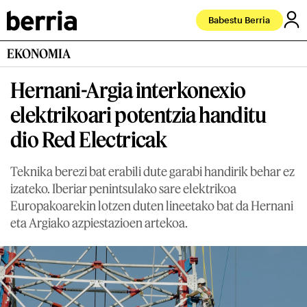
Babestu Berria
EKONOMIA
Hernani-Argia interkonexio
elektrikoari potentzia handitu
dio Red Electricak
Teknika berezi bat erabili dute garabi handirik behar ez
izateko. Iberiar penintsulako sare elektrikoa
Europakoarekin lotzen duten lineetako bat da Hernani
eta Argiako azpiestazioen artekoa.