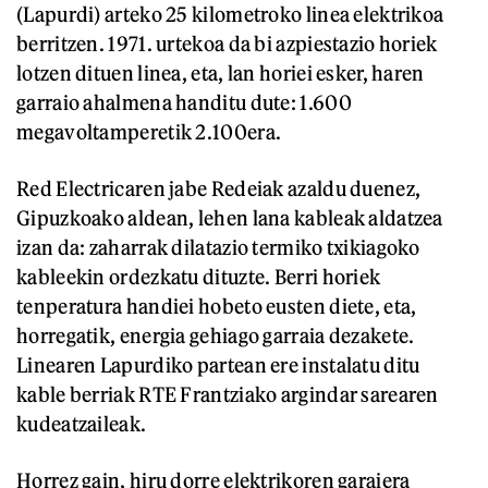
(Lapurdi) arteko 25 kilometroko linea elektrikoa
berritzen. 1971. urtekoa da bi azpiestazio horiek
lotzen dituen linea, eta, lan horiei esker, haren
garraio ahalmena handitu dute: 1.600
megavoltamperetik 2.100era.
Red Electricaren jabe Redeiak azaldu duenez,
Gipuzkoako aldean, lehen lana kableak aldatzea
izan da: zaharrak dilatazio termiko txikiagoko
kableekin ordezkatu dituzte. Berri horiek
tenperatura handiei hobeto eusten diete, eta,
horregatik, energia gehiago garraia dezakete.
Linearen Lapurdiko partean ere instalatu ditu
kable berriak RTE Frantziako argindar sarearen
kudeatzaileak.
Horrez gain, hiru dorre elektrikoren garaiera