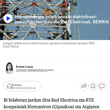
Hernani-Argia interkonexio elektrikoari
potentzia handitu dio Red Electricak. BERRIA
Langile taldea dorre elektrikoaren garaiera handitzeko lanetan. RED
ELECTRICA
Irune Lasa
2025EKO ABENDUAREN 3A
14:10
Entzun
00:00:00
00:01:42
Bi hilabetez jardun dira Red Electrica eta RTE
konpainiak Hernaniren (Gipuzkoa) eta Argiaren