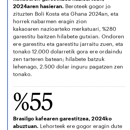
2024aren hasieran.
Beroteek gogor jo
zituzten Boli Kosta eta Ghana 2024an, eta
horrek nabarmen eragin zion
kakaoaren nazioarteko merkatuari, %280
garestitu baitzen hilabete gutxian. Ondoren
ere garestitu eta garestitu jarraitu zuen, eta
tonako 12.000 dolarretik gora ere ordaindu
zen tarteren batean; hilabete batzuk
lehenago, 2.500 dolar inguru pagatzen zen
tonako.
%55
Brasilgo kafearen garestitzea, 2024ko
abuztuan.
Lehorteek ere gogor eragin dute