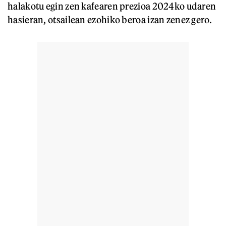
halakotu egin zen kafearen prezioa 2024ko udaren
hasieran, otsailean ezohiko beroa izan zenez gero.