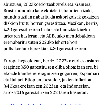
abuztuan, 2023ko idorteak zirela eta. Gainera,
Brasil munduko kafe ekoizlerik handiena izaki,
mundu guztian nabaritu da askori goizak goxatzen
dizkion fruitu horren garestitzea. Mexikon, berriz,
%20 garestitu ziren frutak eta barazkiak iazko
urtearen hasieran, eta AEBetako mendebaldean
ere nabaritu zuten 2023ko lehorte hori
poltsikoetan: barazkiak %80 garestitu ziren.
Europa hegoaldean, berriz, 2022ko euri eskasiaren
eraginez %50 garestitu zen oliba olioa; izan ere, bi
ekoizle handienei eragin zien gogorren, Espainiari
eta Italiari. Etiopian, bestalde, jakien inflazioa
%40koa ere izan zen 2023an, eta Indonesian,
arroza %16 garestitu zen 2024aren hasieran.