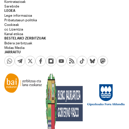
Kontratazioak
Sarebide
LEGEA
Lege informazioa
Pribatutasun politika
Cookieak
cc Lizentzia
Kanal etikoa
BESTELAKO ZERBITZUAK
Bidera zerbitzuak
Midas Media
JARRAITU