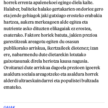
horrek errenta apalenekoei egingo diela kalte.
Halaber, baliteke halako gertakarien ondorioz gero
eta jende gehiagok jaki gutxiago erosteko erabakia
hartzea, aukera merkeagoen alde egitea eta
nutriente asko dituzten elikagaiak ez erostea,
esaterako. Faktore horiek batuta, jakien prezioa
garestitzeak areagotu egiten du osasun
publikorako arriskua, ikertzaileek diotenez; izan
ere, nabarmendu dute dietarekin lotutako
gaixotasunak direla heriotza kausa nagusia.
Oroitarazi dute arriskua dagoela prezioen igoerek
asaldura soziala areagotzeko eta asaldura horrek
alderdi ultraeskuindarrei eta populistei bultzada
emateko.
GAIAK