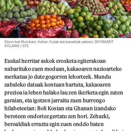
Gizon bat Mumbain, Indian, frutak eta barazkiak saltzen. DIVYAKANT
SOLANKI / EFE
Euskal herritar askok erosketa egiterakoan
nabarituko zuen moduan, kakaoaren nazioarteko
merkatua jo dute gogorren lehorteek. Mundu
zabaleko datuak kontuan hartuta, kakaoaren
prezioa ia lehen halako lau zen ikerketa egin zuten
garaian, eta igotzen jarraitu zuen hurrengo
hilabeteetan: Boli Kostan eta Ghanan izandako
beroteen ondorioz gertatu zen hori. Zehazki,
beroaldiak erraztu egin zuen onddo baten