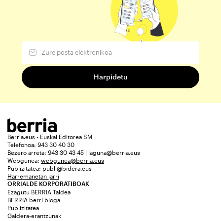
Berria.eus - Euskal Editorea SM
Telefonoa: 943 30 40 30
Bezero arreta: 943 30 43 45 | laguna@berria.eus
Webgunea:
webgunea@berria.eus
Publizitatea:
publi@bidera.eus
Harremanetan jarri
ORRIALDE KORPORATIBOAK
Ezagutu BERRIA Taldea
BERRIA berri bloga
Publizitatea
Galdera-erantzunak