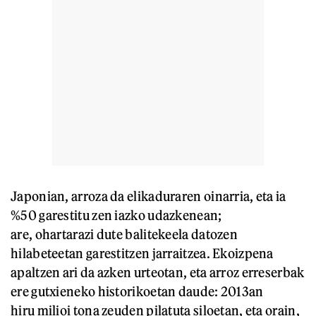
Japonian, arroza da elikaduraren oinarria, eta ia
%50 garestitu zen iazko udazkenean;
are, ohartarazi dute balitekeela datozen
hilabeteetan garestitzen jarraitzea. Ekoizpena
apaltzen ari da azken urteotan, eta arroz erreserbak
ere gutxieneko historikoetan daude: 2013an
hiru milioi tona zeuden pilatuta siloetan, eta orain,