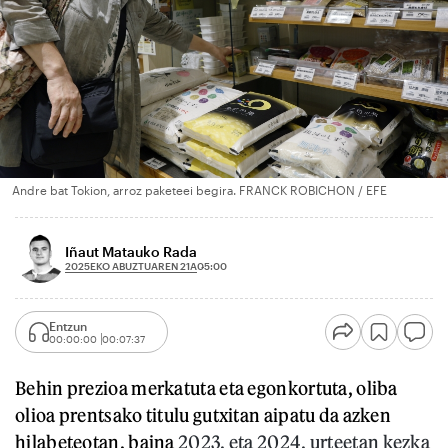
Andre bat Tokion, arroz paketeei begira. FRANCK ROBICHON / EFE
Iñaut Matauko Rada
2025EKO ABUZTUAREN 21A
05:00
Entzun
00:00:00
00:07:37
Behin prezioa merkatuta eta egonkortuta, oliba
olioa prentsako titulu gutxitan aipatu da azken
hilabeteotan, baina
2023. eta 2024. urteetan kezka