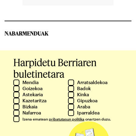
NABARMENDUAK
Harpidetu Berriaren
buletinetara
Mendia
Arratsaldekoa
Goizekoa
Badok
Astekaria
Kinka
Kazetaritza
Gipuzkoa
Bizkaia
Araba
Nafarroa
Iparraldea
Izena ematean
pribatutasun politika
onartzen duzu.