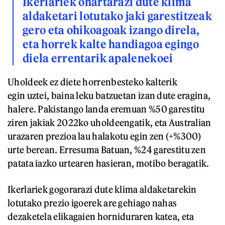
Ikerlariek ohartarazi dute klima
aldaketari lotutako jaki garestitzeak
gero eta ohikoagoak izango direla,
eta horrek kalte handiagoa egingo
diela errentarik apalenekoei
Uholdeek ez diete horrenbesteko kalterik
egin uztei, baina leku batzuetan izan dute eragina,
halere. Pakistango landa eremuan %50 garestitu
ziren jakiak 2022ko uholdeengatik, eta Australian
urazaren prezioa lau halakotu egin zen (+%300)
urte berean. Erresuma Batuan, %24 garestitu zen
patata iazko urtearen hasieran, motibo beragatik.
Ikerlariek gogorarazi dute klima aldaketarekin
lotutako prezio igoerek are gehiago nahas
dezaketela elikagaien horniduraren katea, eta