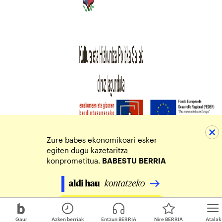
Zure babes ekonomikoari esker
egiten dugu kazetaritza
konprometitua.
BABESTU
BERRIA
Egin zure ekarpena
Gaur
Azken berriak
Entzun BERRIA
Nire BERRIA
Atalak