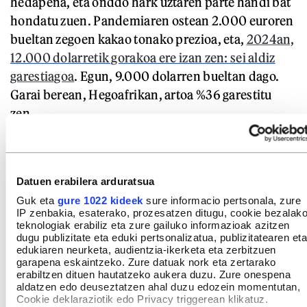
hedapena, eta onddo hark uztaren parte handi bat
hondatu zuen. Pandemiaren ostean 2.000 euroren
bueltan zegoen kakao tonako prezioa, eta,
2024an,
12.000 dolarretik gorakoa ere izan zen: sei aldiz
garestiagoa
. Egun, 9.000 dolarren bueltan dago.
Garai berean, Hegoafrikan, artoa %36 garestitu
zen.
Datuen erabilera arduratsua
Guk eta
gure 1022 kideek
sure informacio pertsonala, zure
IP zenbakia, esaterako, prozesatzen ditugu, cookie bezalak
teknologiak erabiliz eta zure gailuko informazioak azitzen
dugu publizitate eta eduki pertsonalizatua, publizitatearen eta
edukiaren neurketa, audientzia-ikerketa eta zerbitzuen
garapena eskaintzeko. Zure datuak nork eta zertarako
erabiltzen dituen hautatzeko aukera duzu. Zure onespena
aldatzen edo deuseztatzen ahal duzu edozein momentutan,
Cookie deklaraziotik edo Privacy triggerean klikatuz.