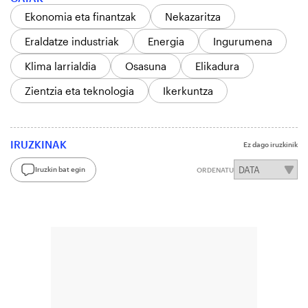
Ekonomia eta finantzak
Nekazaritza
Eraldatze industriak
Energia
Ingurumena
Klima larrialdia
Osasuna
Elikadura
Zientzia eta teknologia
Ikerkuntza
IRUZKINAK
Ez dago iruzkinik
Iruzkin bat egin
ORDENATU