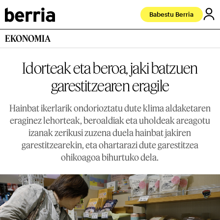
Babestu Berria
EKONOMIA
Idorteak eta beroa, jaki batzuen
garestitzearen eragile
Hainbat ikerlarik ondorioztatu dute klima aldaketaren
eraginez lehorteak, beroaldiak eta uholdeak areagotu
izanak zerikusi zuzena duela hainbat jakiren
garestitzearekin, eta ohartarazi dute garestitzea
ohikoagoa bihurtuko dela.