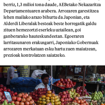
berriz, 1,3 milioi tona daude, AEBetako Nekazaritza
Departamentuaren arabera. Arrozaren garestitzea
lehen mailako arazo bihurtu da Japonian, eta
Alderdi Liberalak besteak beste horregatik galdu
zituen hemezortzi eserleku uztailean, goi
ganberarako hauteskundeetan. Egoeraren
larritasunaren erakusgarri, Japoniako Gobernuak
arrozaren merkatuan esku hartu zuen maiatzean,
prezioak kontrolatzen saiatzeko.