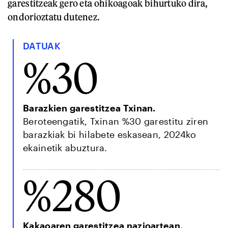
garestitzeak gero eta ohikoagoak bihurtuko dira,
ondorioztatu dutenez.
DATUAK
%30
Barazkien garestitzea Txinan.
Beroteengatik, Txinan %30 garestitu ziren
barazkiak bi hilabete eskasean, 2024ko
ekainetik abuztura.
%280
Kakaoaren garestitzea nazioartean,