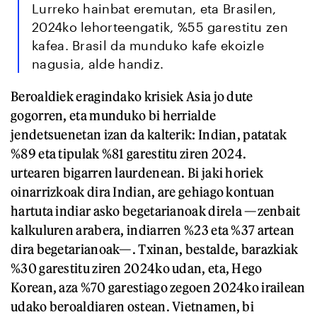
Lurreko hainbat eremutan, eta Brasilen,
2024ko lehorteengatik, %55 garestitu zen
kafea. Brasil da munduko kafe ekoizle
nagusia, alde handiz.
Beroaldiek eragindako krisiek Asia jo dute
gogorren, eta munduko bi herrialde
jendetsuenetan izan da kalterik: Indian, patatak
%89 eta tipulak %81 garestitu ziren 2024.
urtearen bigarren laurdenean. Bi jaki horiek
oinarrizkoak dira Indian, are gehiago kontuan
hartuta indiar asko begetarianoak direla —zenbait
kalkuluren arabera, indiarren %23 eta %37 artean
dira begetarianoak—. Txinan, bestalde, barazkiak
%30 garestitu ziren 2024ko udan, eta, Hego
Korean, aza %70 garestiago zegoen 2024ko irailean
udako beroaldiaren ostean. Vietnamen, bi