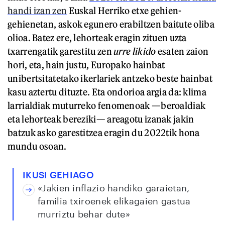
handi izan zen
Euskal Herriko etxe gehien-
gehienetan, askok egunero erabiltzen baitute oliba
olioa. Batez ere, lehorteak eragin zituen uzta
txarrengatik garestitu zen
urre likido
esaten zaion
hori, eta, hain justu, Europako hainbat
unibertsitatetako ikerlariek antzeko beste hainbat
kasu aztertu dituzte. Eta ondorioa argia da: klima
larrialdiak muturreko fenomenoak —beroaldiak
eta lehorteak bereziki— areagotu izanak jakin
batzuk asko garestitzea eragin du 2022tik hona
mundu osoan.
IKUSI GEHIAGO
«Jakien inflazio handiko garaietan,
familia txiroenek elikagaien gastua
murriztu behar dute»