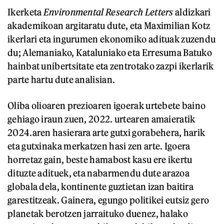
Ikerketa
Environmental Research Letters
aldizkari
akademikoan argitaratu dute, eta Maximilian Kotz
ikerlari eta ingurumen ekonomiko adituak zuzendu
du; Alemaniako, Kataluniako eta Erresuma Batuko
hainbat unibertsitate eta zentrotako zazpi ikerlarik
parte hartu dute analisian.
Oliba olioaren prezioaren igoerak urtebete baino
gehiago iraun zuen, 2022. urtearen amaieratik
2024.aren hasierara arte gutxi gorabehera, harik
eta gutxinaka merkatzen hasi zen arte. Igoera
horretaz gain, beste hamabost kasu ere ikertu
dituzte adituek, eta nabarmendu dute arazoa
globala dela, kontinente guztietan izan baitira
garestitzeak. Gainera, egungo politikei eutsiz gero
planetak berotzen jarraituko duenez, halako