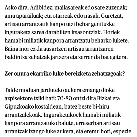
Asko dira. Adibidez: mailasareak edo sare zuzenak;
amu aparailuak; eta otarreak edo nasak. Guretzat,
artisau arrantzatik kanpo utzi behar genituzke
inguraketa sarea darabilten itsasontziak. Horiek
hamabi miliatik kanpora arrantzatu beharko lukete.
Baina inor ez da ausartzen artisau arrantzaren
baldintza zehatzak jartzera eta zerrenda bat egitera.
Zer onura ekarriko luke bereizketa zehatzagoak?
Talde moduan jarduteko aukera emango lioke
azpisektore txiki bati: 70-80 ontzi dira Bizkai eta
Gipuzkoako kostaldean, batez beste bi-hiru
arrantzalekoak. Inguraketakoek hamabi miliatik
kanpora arrantzatuko balute, erreserban artisau
arrantzak izango luke aukera, eta eremu hori, espezie