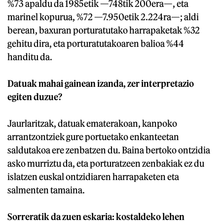
%73 apaldu da 1985etik —748tik 200era—, eta
marinel kopurua, %72 —7.950etik 2.224ra—; aldi
berean, baxuran porturatutako harrapaketak %32
gehitu dira, eta porturatutakoaren balioa %44
handitu da.
Datuak mahai gainean izanda, zer interpretazio
egiten duzue?
Jaurlaritzak, datuak ematerakoan, kanpoko
arrantzontziek gure portuetako enkanteetan
saldutakoa ere zenbatzen du. Baina bertoko ontzidia
asko murriztu da, eta porturatzeen zenbakiak ez du
islatzen euskal ontzidiaren harrapaketen eta
salmenten tamaina.
Sorreratik da zuen eskaria: kostaldeko lehen