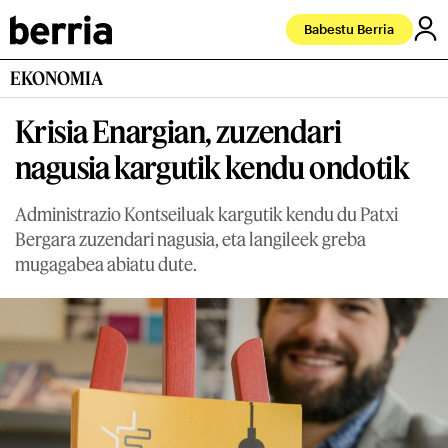
Babestu Berria
EKONOMIA
Krisia Enargian, zuzendari
nagusia kargutik kendu ondotik
Administrazio Kontseiluak kargutik kendu du Patxi
Bergara zuzendari nagusia, eta langileek greba
mugagabea abiatu dute.