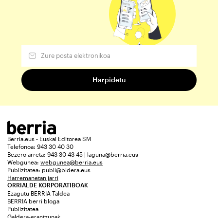
Berria.eus - Euskal Editorea SM
Telefonoa: 943 30 40 30
Bezero arreta: 943 30 43 45 | laguna@berria.eus
Webgunea:
webgunea@berria.eus
Publizitatea:
publi@bidera.eus
Harremanetan jarri
ORRIALDE KORPORATIBOAK
Ezagutu BERRIA Taldea
BERRIA berri bloga
Publizitatea
Galdera-erantzunak