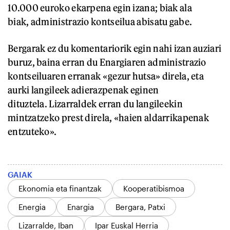
10.000 euroko ekarpena egin izana; biak ala
biak, administrazio kontseilua abisatu gabe.
Bergarak ez du komentariorik egin nahi izan auziari
buruz, baina erran du Enargiaren administrazio
kontseiluaren erranak «gezur hutsa» direla, eta
aurki langileek adierazpenak eginen
dituztela. Lizarraldek erran du langileekin
mintzatzeko prest direla, «haien aldarrikapenak
entzuteko».
GAIAK
Ekonomia eta finantzak
Kooperatibismoa
Energia
Enargia
Bergara, Patxi
Lizarralde, Iban
Ipar Euskal Herria