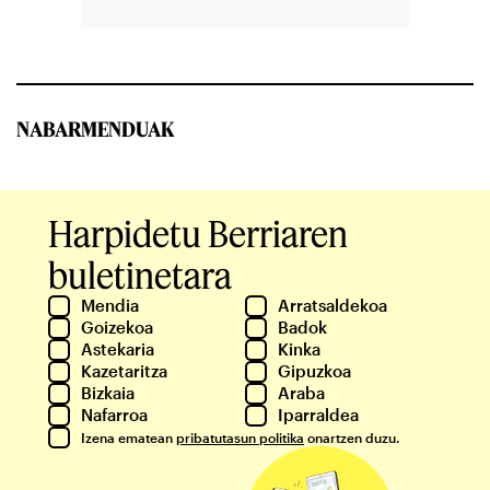
NABARMENDUAK
Harpidetu Berriaren
buletinetara
Mendia
Arratsaldekoa
Goizekoa
Badok
Astekaria
Kinka
Kazetaritza
Gipuzkoa
Bizkaia
Araba
Nafarroa
Iparraldea
Izena ematean
pribatutasun politika
onartzen duzu.