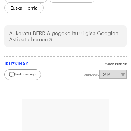
Euskal Herria
Aukeratu
BERRIA
gogoko iturri gisa Googlen.
Aktibatu hemen
IRUZKINAK
Ez dago iruzkinik
Iruzkin bat egin
ORDENATU