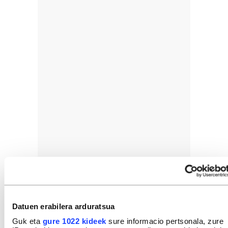
Datuen erabilera arduratsua
Guk eta
gure 1022 kideek
sure informacio pertsonala, zure