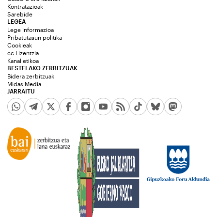
Kontratazioak
Sarebide
LEGEA
Lege informazioa
Pribatutasun politika
Cookieak
cc Lizentzia
Kanal etikoa
BESTELAKO ZERBITZUAK
Bidera zerbitzuak
Midas Media
JARRAITU