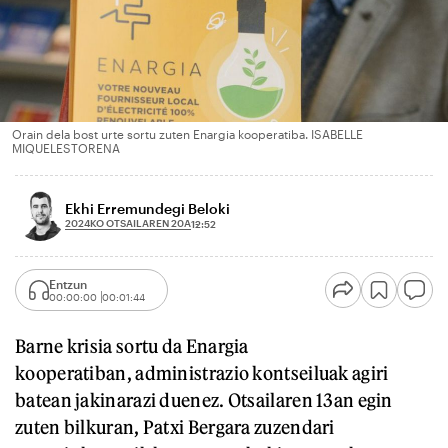
Orain dela bost urte sortu zuten Enargia kooperatiba. ISABELLE
MIQUELESTORENA
Ekhi Erremundegi Beloki
2024KO OTSAILAREN 20A
12:52
Entzun
00:00:00
00:01:44
Barne krisia sortu da Enargia
kooperatiban, administrazio kontseiluak agiri
batean jakinarazi duenez. Otsailaren 13an egin
zuten bilkuran, Patxi Bergara zuzendari