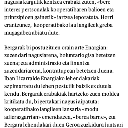
nagusia kargutik kentzea erabaki zuten, «bere
interes pertsonalak kooperatibaren balioen eta
printzipioen gainetik» jartzea leporatuta. Horri
erantzunez, kooperatibako lau langileek greba
mugagabea abiatu dute.
Bergarak bi postu zituen orain arte Enargian:
zuzendari nagusiarena, boluntario gisa betetzen
zuena; eta administrazio eta finantza
zuzendariarena, kontratupean betetzen duena.
Iban Lizarralde Enargiako lehendakariak
azpimarratu du lehen postutik baizik ez dutela
kendu. Bergarak erabakiak hartzeko zuen moldea
kritikatu du, bi gertakari nagusi aipatuta:
kooperatibako langileen lansaria «modu
adierazgarrian» emendatzea, «berea barne», eta
Bergara lehendakari duen Geroa zuzkidura funtsari