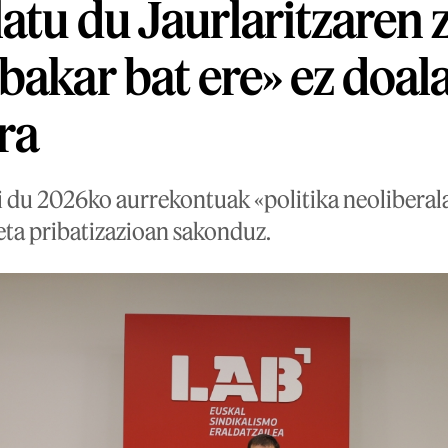
atu du Jaurlaritzaren 
bakar bat ere» ez doala
ra
i du 2026ko aurrekontuak «politika neolibera
eta pribatizazioan sakonduz.