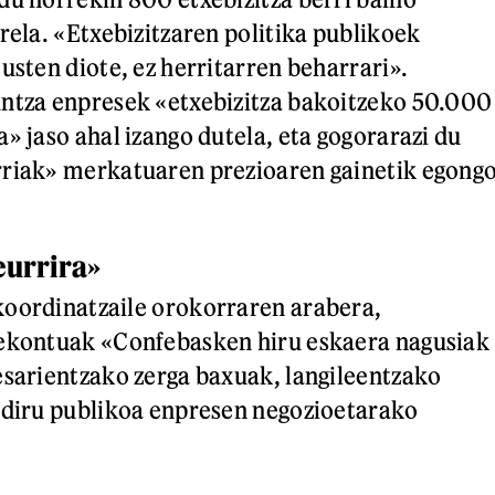
rela. «Etxebizitzaren politika publikoek
usten diote, ez herritarren beharrari».
untza enpresek «etxebizitza bakoitzeko 50.000
» jaso ahal izango dutela, eta gogorarazi du
rriak» merkatuaren prezioaren gainetik egong
eurrira»
koordinatzaile orokorraren arabera,
rekontuak «Confebasken hiru eskaera nagusiak
esarientzako zerga baxuak, langileentzako
 diru publikoa enpresen negozioetarako