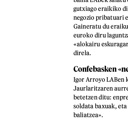
gutxiago eraikiko di
negozio pribatuari e
Gaineratu du eraik
euroko diru laguntza
«alokairu eskuraga
direla.
Confebasken «n
Igor Arroyo LABen 
Jaurlaritzaren aur
betetzen ditu: enpr
soldata baxuak, eta
baliatzea».