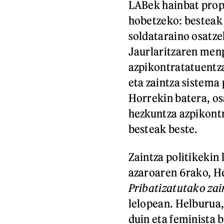
LABek hainbat prop
hobetzeko: besteak 
soldataraino osatzek
Jaurlaritzaren menp
azpikontratatuentza
eta zaintza sistema
Horrekin batera, os
hezkuntza azpikontr
besteak beste.
Zaintza politikekin 
azaroaren 6rako, He
Pribatizatutako zai
lelopean. Helburua,
duin eta feminista 