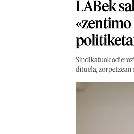
LABek sal
«zentimo 
politiketa
Sindikatuak adieraz
dituela, zorpetzean 