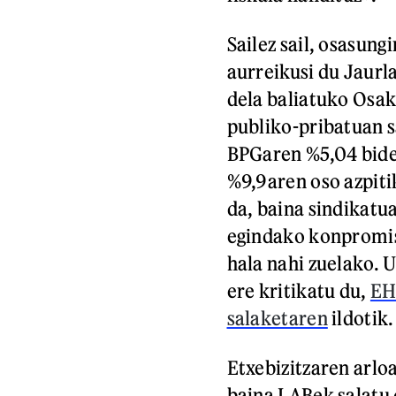
Sailez sail, osasung
aurreikusi du Jaurla
dela baliatuko Osak
publiko-pribatuan s
BPGaren %5,04 bide
%9,9aren oso azpit
da, baina sindikatu
egindako konpromiso
hala nahi zuelako. U
ere kritikatu du,
EH
salaketaren
ildotik
Etxebizitzaren arloa
baina LABek salatu 