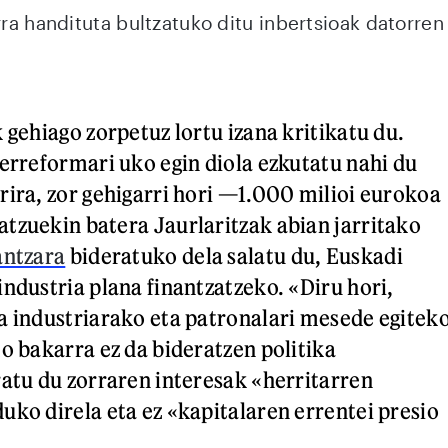
rra handituta bultzatuko ditu inbertsioak datorren
 gehiago zorpetuz lortu izana kritikatu du.
 erreformari uko egin diola ezkutatu nahi du
rira, zor gehigarri hori —1.000 milioi eurokoa
tzuekin batera Jaurlaritzak abian jarritako
antzara
bideratuko dela salatu du, Euskadi
industria plana finantzatzeko. «Diru hori,
a industriarako eta patronalari mesede egitek
mo bakarra ez da bideratzen politika
ratu du zorraren interesak «herritarren
uko direla eta ez «kapitalaren errentei presio