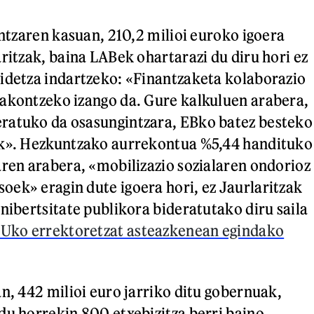
intzaren kasuan, 210,2 milioi euroko igoera
ritzak, baina LABek ohartarazi du diru hori ez
idetza indartzeko: «Finantzaketa kolaborazio
akontzeko izango da. Gure kalkuluen arabera,
ratuko da osasungintzara, EBko batez besteko
ik». Hezkuntzako aurrekontua %5,44 handituko
aren arabera, «mobilizazio sozialaren ondorioz
ek» eragin dute igoera hori, ez Jaurlaritzak
nibertsitate publikora bideratutako diru saila
Uko errektoretzat asteazkenean egindako
.
n, 442 milioi euro jarriko ditu gobernuak,
du horrekin 800 etxebizitza berri baino