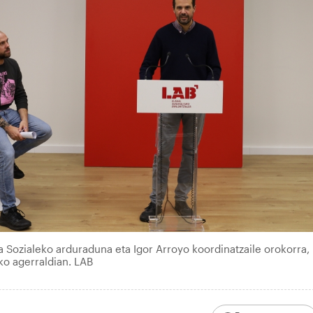
 Sozialeko arduraduna eta Igor Arroyo koordinatzaile orokorra,
iko agerraldian. LAB