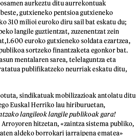
osamen aurkeztu ditu aurrekontuak
beste, gutxieneko pentsioa gutxieneko
o 310 milioi euroko diru sail bat eskatu du;
eko langile guztientzat, zuzenentzat zein
t,1.600 euroko gutxieneko soldata ezartzea,
 publikoa sortzeko finantzaketa egonkor bat.
asun mentalaren sarea, telelaguntza eta
atatua publifikatzeko neurriak eskatu ditu,
lotuta, sindikatuak mobilizazioak antolatu ditu
go Euskal Herriko lau hiriburuetan,
ntzako langileok langile publikoak gara!
 Arroyoren hitzetan, «zaintza sistema publiko,
baten aldeko borrokari jarraipena ematea»