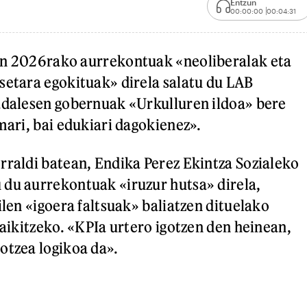
Entzun
00:00:00
00:04:31
en 2026rako aurrekontuak «neoliberalak eta
setara egokituak» direla salatu du LAB
adalesen gobernuak «Urkulluren ildoa» bere
mari, bai edukiari dagokienez».
rraldi batean, Endika Perez Ekintza Sozialeko
du aurrekontuak «iruzur hutsa» direla,
ilen «igoera faltsuak» baliatzen dituelako
raikitzeko. «KPIa urtero igotzen den heinean,
otzea logikoa da».