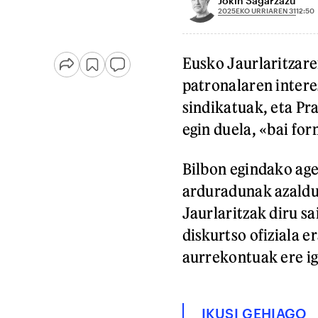
Jokin Sagarzazu
2025EKO URRIAREN 31
12:50
Eusko Jaurlaritzar
patronalaren intere
sindikatuak, eta Pr
egin duela, «bai for
Bilbon egindako age
arduradunak azaldu 
Jaurlaritzak diru sa
diskurtso ofiziala e
aurrekontuak ere ig
IKUSI GEHIAGO