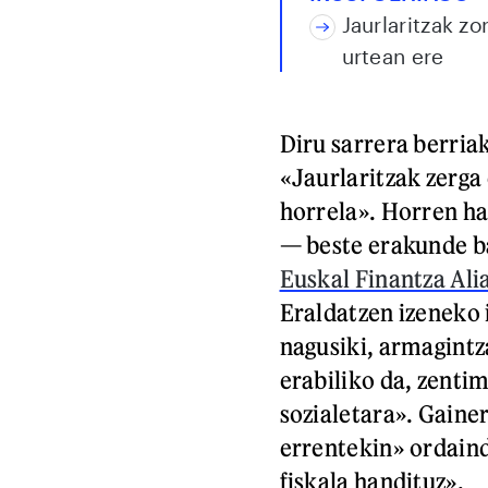
Jaurlaritzak zo
urtean ere
Diru sarrera berriak
«Jaurlaritzak zerga
horrela». Horren ha
— beste erakunde ba
Euskal Finantza Ali
Eraldatzen izeneko 
nagusiki, armagintz
erabiliko da, zenti
sozialetara». Gaine
errentekin» ordaind
fiskala handituz».