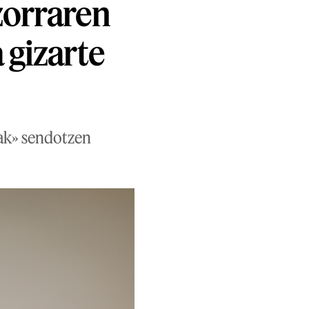
zorraren
 gizarte
lak» sendotzen