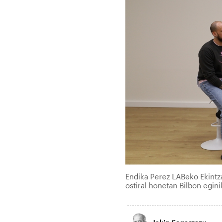
Endika Perez LABeko Ekintza
ostiral honetan Bilbon egin