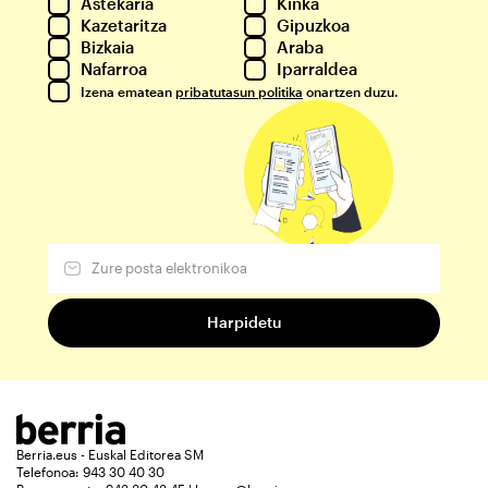
Astekaria
Kinka
Kazetaritza
Gipuzkoa
Bizkaia
Araba
Nafarroa
Iparraldea
Izena ematean
pribatutasun politika
onartzen duzu.
Berria.eus - Euskal Editorea SM
Telefonoa: 943 30 40 30