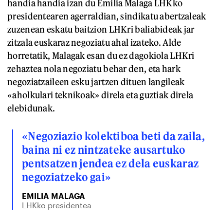
handia handia izan du Emilia Malaga LHKko
presidentearen agerraldian, sindikatu abertzaleak
zuzenean eskatu baitzion LHKri baliabideak jar
zitzala euskaraz negoziatu ahal izateko. Alde
horretatik, Malagak esan du ez dagokiola LHKri
zehaztea nola negoziatu behar den, eta hark
negoziatzaileen esku jartzen dituen langileak
«aholkulari teknikoak» direla eta guztiak direla
elebidunak.
«Negoziazio kolektiboa beti da zaila,
baina ni ez nintzateke ausartuko
pentsatzen jendea ez dela euskaraz
negoziatzeko gai»
EMILIA MALAGA
LHKko presidentea