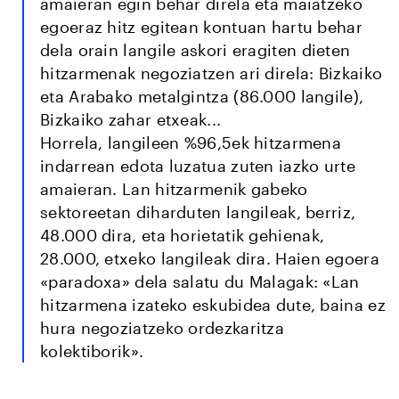
amaieran egin behar direla eta maiatzeko
egoeraz hitz egitean kontuan hartu behar
dela orain langile askori eragiten dieten
hitzarmenak negoziatzen ari direla: Bizkaiko
eta Arabako metalgintza (86.000 langile),
Bizkaiko zahar etxeak...
Horrela, langileen %96,5ek hitzarmena
indarrean edota luzatua zuten iazko urte
amaieran. Lan hitzarmenik gabeko
sektoreetan diharduten langileak, berriz,
48.000 dira, eta horietatik gehienak,
28.000, etxeko langileak dira. Haien egoera
«paradoxa» dela salatu du Malagak: «Lan
hitzarmena izateko eskubidea dute, baina ez
hura negoziatzeko ordezkaritza
kolektiborik».