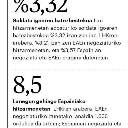
%3,32
Soldata igoeren batezbestekoa
Lan
hitzarmenetan adosturiko soldata igoeren
batezbestekoa %3,32 izan zen iaz. LHKren
arabera, %3,21 izan zen EAEn negoziaturiko
hitzarmenetan, eta %3,57 Espainian
negoziatu eta EAEn eragina dutenetan.
8,5
Lanegun gehiago Espainiako
hitzarmenetan
LHKren arabera, EAEn
negoziaturiko itunetako lanaldia 1.666
ordukoa da urtean; Espainian negoziatu eta