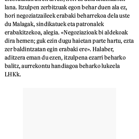
lana. Itzulpen zerbitzuak egon behar duen ala ez,
hori negoziatzaileek erabaki beharrekoa dela uste
du Malagak, sindikatuek eta patronalek
erabakitzekoa, alegia. «Negoziazioak bi aldekoak
dira hemen; guk ezin dugu haietan parte hartu, ezta
zer baldintzatan egin erabaki ere». Halaber,
aditzera eman du ezen, itzulpena ezarri beharko
balitz, aurrekontu handiagoa beharko lukeela
LHKk.