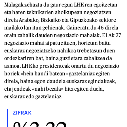
Malagak zehaztu du gaur egun LHKren egoitzetan
eta haren teknikarien aholkupean negoziatzen
direla Arabako, Bizkaiko eta Gipuzkoako sektore
mailako lan itun gehienak. Gaineratu du 46 direla
orain zabalik dauden negoziazio mahaiak. ELAk 27
negoziazio mahai aipatu zituen, horietan baitu
euskaraz negoziatzeko nahikoa trebetasun duen
ordezkariren bat, baina guztietara zabaltzea da
asmoa. LHKko presidenteak onartu du negoziazio
horiek «hein handi batean» gaztelaniaz egiten
direla, baina egon daudela euskaraz egindakoak,
eta jendeak «nahi bezala» hitz egiten duela,
euskaraz edo gaztelaniaz.
ZIFRAK