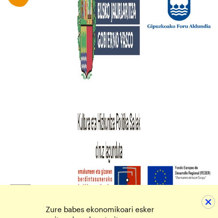
Zure babes ekonomikoari esker