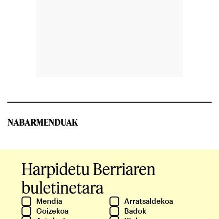
NABARMENDUAK
Harpidetu Berriaren
buletinetara
Mendia
Arratsaldekoa
Goizekoa
Badok