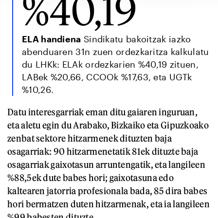
%40,19
ELA handiena
Sindikatu bakoitzak iazko
abenduaren 31n zuen ordezkaritza kalkulatu
du LHKk: ELAk ordezkarien %40,19 zituen,
LABek %20,66, CCOOk %17,63, eta UGTk
%10,26.
Datu interesgarriak eman ditu gaiaren inguruan,
eta aletu egin du Arabako, Bizkaiko eta Gipuzkoako
zenbat sektore hitzarmenek dituzten baja
osagarriak: 90 hitzarmenetatik 81ek dituzte baja
osagarriak gaixotasun arruntengatik, eta langileen
%88,5ek dute babes hori; gaixotasuna edo
kaltearen jatorria profesionala bada, 85 dira babes
hori bermatzen duten hitzarmenak, eta ia langileen
%99 babesten dituzte.