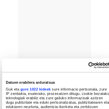
ZIFRAK
Datuen erabilera arduratsua
%11,3
Guk eta
gure 1022 kideek
sure informacio pertsonala, zure
IP zenbakia, esaterako, prozesatzen ditugu, cookie bezalak
teknologiak erabiliz eta zure gailuko informazioak azitzen
dugu publizitate eta eduki pertsonalizatua, publizitatearen eta
edukiaren neurketa, audientzia-ikerketa eta zerbitzuen