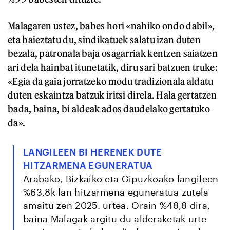
Malagaren ustez, babes hori «nahiko ondo dabil»,
eta baieztatu du, sindikatuek salatu izan duten
bezala, patronala baja osagarriak kentzen saiatzen
ari dela hainbat itunetatik, diru sari batzuen truke:
«Egia da gaia jorratzeko modu tradizionala aldatu
duten eskaintza batzuk iritsi direla. Hala gertatzen
bada, baina, bi aldeak ados daudelako gertatuko
da».
LANGILEEN BI HERENEK DUTE
HITZARMENA EGUNERATUA
Arabako, Bizkaiko eta Gipuzkoako langileen
%63,8k lan hitzarmena eguneratua zutela
amaitu zen 2025. urtea. Orain %48,8 dira,
baina Malagak argitu du alderaketak urte