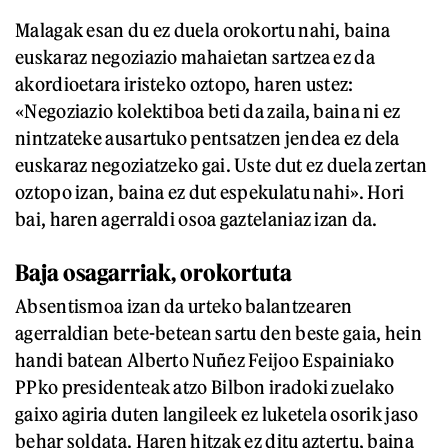
Malagak esan du ez duela orokortu nahi, baina
euskaraz negoziazio mahaietan sartzea ez da
akordioetara iristeko oztopo, haren ustez:
«Negoziazio kolektiboa beti da zaila, baina ni ez
nintzateke ausartuko pentsatzen jendea ez dela
euskaraz negoziatzeko gai. Uste dut ez duela zertan
oztopo izan, baina ez dut espekulatu nahi». Hori
bai, haren agerraldi osoa gaztelaniaz izan da.
Baja osagarriak, orokortuta
Absentismoa izan da urteko balantzearen
agerraldian bete-betean sartu den beste gaia, hein
handi batean Alberto Nuñez Feijoo Espainiako
PPko presidenteak atzo Bilbon iradoki zuelako
gaixo agiria duten langileek ez luketela osorik jaso
behar soldata. Haren hitzak ez ditu aztertu, baina