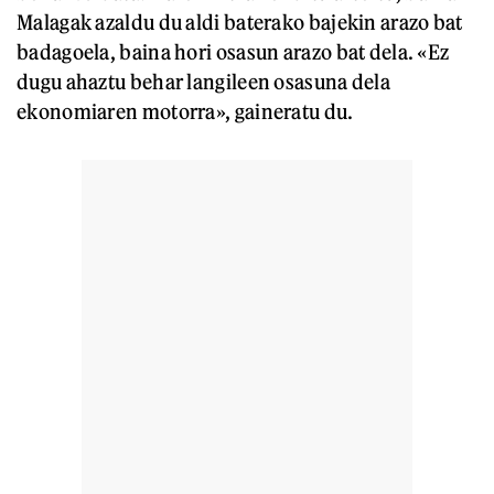
Malagak azaldu du aldi baterako bajekin arazo bat
badagoela, baina hori osasun arazo bat dela. «Ez
dugu ahaztu behar langileen osasuna dela
ekonomiaren motorra», gaineratu du.