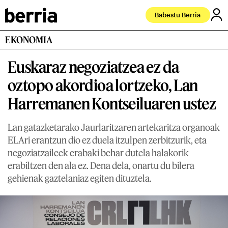
Babestu Berria
EKONOMIA
Euskaraz negoziatzea ez da
oztopo akordioa lortzeko, Lan
Harremanen Kontseiluaren ustez
Lan gatazketarako Jaurlaritzaren artekaritza organoak
ELAri erantzun dio ez duela itzulpen zerbitzurik, eta
negoziatzaileek erabaki behar dutela halakorik
erabiltzen den ala ez. Dena dela, onartu du bilera
gehienak gaztelaniaz egiten dituztela.