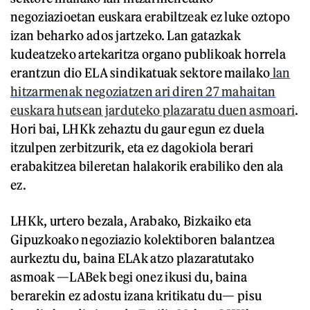
negoziazioetan euskara erabiltzeak ez luke oztopo
izan beharko ados jartzeko. Lan gatazkak
kudeatzeko artekaritza organo publikoak horrela
erantzun dio ELA sindikatuak sektore mailako
lan
hitzarmenak negoziatzen ari diren 27 mahaitan
euskara hutsean jarduteko plazaratu duen asmoari
.
Hori bai, LHKk zehaztu du gaur egun ez duela
itzulpen zerbitzurik, eta ez dagokiola berari
erabakitzea bileretan halakorik erabiliko den ala
ez.
LHKk, urtero bezala, Arabako, Bizkaiko eta
Gipuzkoako negoziazio kolektiboren balantzea
aurkeztu du, baina ELAk atzo plazaratutako
asmoak —LABek begi onez ikusi du, baina
berarekin ez adostu izana kritikatu du— pisu