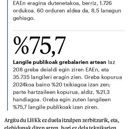
EAEn eragina dutenetakoa, berriz, 1.726
ordukoa. 60 orduren aldea da, 8,5 lanegun
gehiago.
%75,7
Langile publikoak grebalarien artean
Iaz
208 greba deialdi egin ziren EAEn, eta
35.735 langileri eragin zien. Greba kopurua
2024koa baino %20 txikiagoa izan zen;
parte hartzaileen kopurua, aldiz, %21,3
handiagoa. Greba egin zuten langileen
%75,7 langile publikoak izan ziren.
Argitu du LHKk ez duela itzulpen zerbitzurik, eta,
elebidunak diren arren, hori ez dela teknikarien