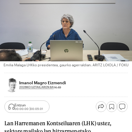
Emilia Malaga LHKko presidentea, gaurko agerraldian. ARITZ LOIOLA / FOKU
Imanol Magro Eizmendi
2026KO UZTAILAREN 8A
14:49
Entzun
00:00:00
00:05:01
Lan Harremanen Kontseiluaren (LHK) ustez,
sektore mailako lan hitzarmenetako