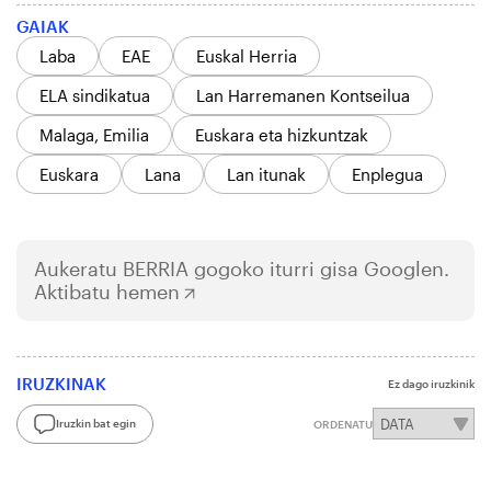
GAIAK
Laba
EAE
Euskal Herria
ELA sindikatua
Lan Harremanen Kontseilua
Malaga, Emilia
Euskara eta hizkuntzak
Euskara
Lana
Lan itunak
Enplegua
Aukeratu
BERRIA
gogoko iturri gisa Googlen.
Aktibatu hemen
IRUZKINAK
Ez dago iruzkinik
Iruzkin bat egin
ORDENATU