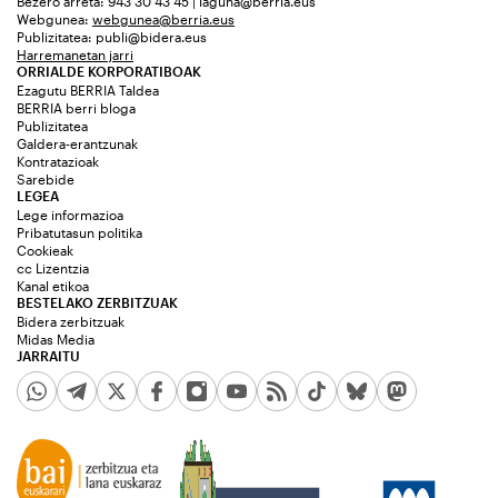
Bezero arreta: 943 30 43 45 | laguna@berria.eus
Webgunea:
webgunea@berria.eus
Publizitatea:
publi@bidera.eus
Harremanetan jarri
ORRIALDE KORPORATIBOAK
Ezagutu BERRIA Taldea
BERRIA berri bloga
Publizitatea
Galdera-erantzunak
Kontratazioak
Sarebide
LEGEA
Lege informazioa
Pribatutasun politika
Cookieak
cc Lizentzia
Kanal etikoa
BESTELAKO ZERBITZUAK
Bidera zerbitzuak
Midas Media
JARRAITU