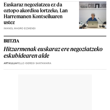
Euskaraz negoziatzea ez da
oztopo akordioa lortzeko, Lan
Harremanen Kontseiluaren
ustez
IMANOL MAGRO EIZMENDI
IRITZIA
Hitzarmenak euskaraz ere negoziatzeko
eskubidearen alde
ARTIKULUA
PELLO IGEREGI SANTAMARIA