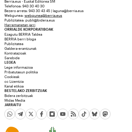
Berria.eus - Euskal Editorea SM
Telefonoa: 943 30 40 30
Bezero arreta: 943 30 43 45 | laguna@berria.eus
Webgunea:
webgunea@berria.eus
Publizitatea:
publi@bidera.eus
Harremanetan jarri
ORRIALDE KORPORATIBOAK
Ezagutu BERRIA Taldea
BERRIA berri bloga
Publizitatea
Galdera-erantzunak
Kontratazioak
Sarebide
LEGEA
Lege informazioa
Pribatutasun politika
Cookieak
cc Lizentzia
Kanal etikoa
BESTELAKO ZERBITZUAK
Bidera zerbitzuak
Midas Media
JARRAITU