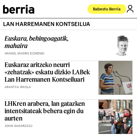
Babestu Berria
LAN HARREMANEN KONTSEILUA
Euskara, behingoagatik,
mahaira
IMANOL MAGRO EIZMENDI
Euskaraz aritzeko neurri
«zehatzak» eskatu dizkio LABek
Lan Harremanen Kontseiluari
ARANTXA IRAOLA
LHKren arabera, lan gatazken
intentsitateak behera egin du
aurten
JOKIN SAGARZAZU