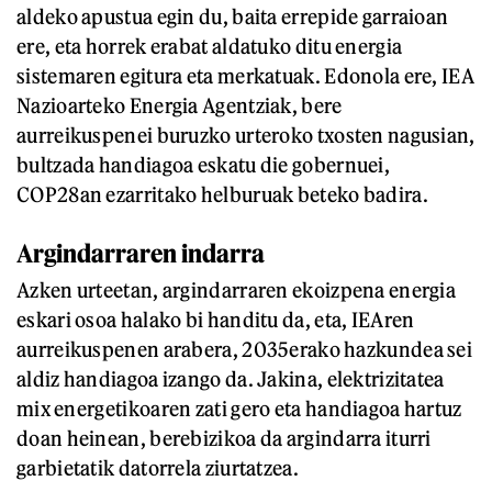
aldeko apustua egin du, baita errepide garraioan
ere, eta horrek erabat aldatuko ditu energia
sistemaren egitura eta merkatuak. Edonola ere, IEA
Nazioarteko Energia Agentziak, bere
aurreikuspenei buruzko urteroko txosten nagusian,
bultzada handiagoa eskatu die gobernuei,
COP28an ezarritako helburuak beteko badira.
Argindarraren indarra
Azken urteetan, argindarraren ekoizpena energia
eskari osoa halako bi handitu da, eta, IEAren
aurreikuspenen arabera, 2035erako hazkundea sei
aldiz handiagoa izango da. Jakina, elektrizitatea
mix energetikoaren zati gero eta handiagoa hartuz
doan heinean, berebizikoa da argindarra iturri
garbietatik datorrela ziurtatzea.