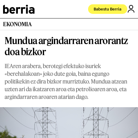
Babestu Berria
EKONOMIA
Mundua argindarraren arorantz
doa bizkor
IEAren arabera, berotegi efektuko isuriek
«berehalakoan» joko dute goia, baina egungo
politikekin ez dira bizkor murriztuko. Mundua atzean
uzten ari da ikatzaren aroa eta petrolioaren aroa, eta
argindarraren aroaren atarian dago.