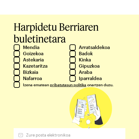
Harpidetu Berriaren
buletinetara
Mendia
Arratsaldekoa
Goizekoa
Badok
Astekaria
Kinka
Kazetaritza
Gipuzkoa
Bizkaia
Araba
Nafarroa
Iparraldea
Izena ematean
pribatutasun politika
onartzen duzu.