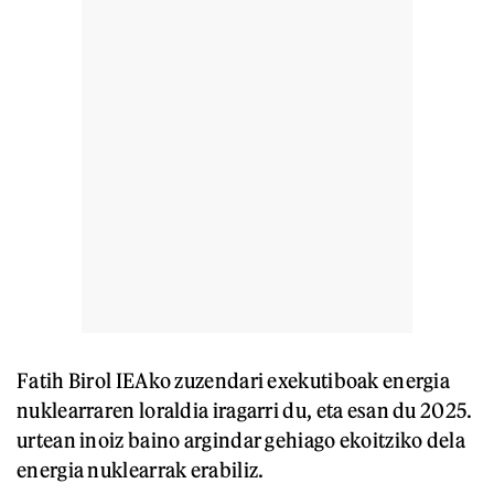
Fatih Birol IEAko zuzendari exekutiboak energia
nuklearraren loraldia iragarri du, eta esan du 2025.
urtean inoiz baino argindar gehiago ekoitziko dela
energia nuklearrak erabiliz.