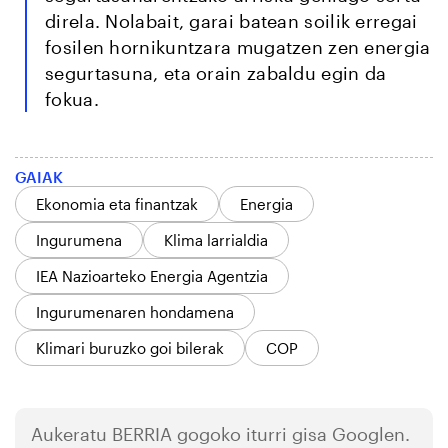
direla. Nolabait, garai batean soilik erregai
fosilen hornikuntzara mugatzen zen energia
segurtasuna, eta orain zabaldu egin da
fokua.
GAIAK
Ekonomia eta finantzak
Energia
Ingurumena
Klima larrialdia
IEA Nazioarteko Energia Agentzia
Ingurumenaren hondamena
Klimari buruzko goi bilerak
COP
Aukeratu
BERRIA
gogoko iturri gisa Googlen.