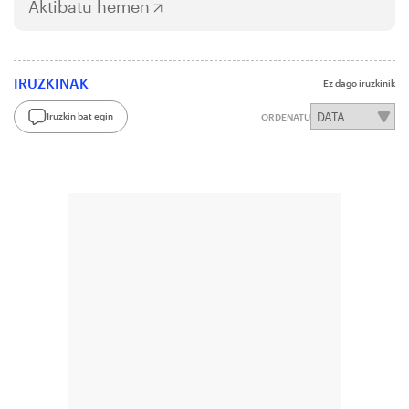
Aktibatu hemen
IRUZKINAK
Ez dago iruzkinik
Iruzkin bat egin
ORDENATU