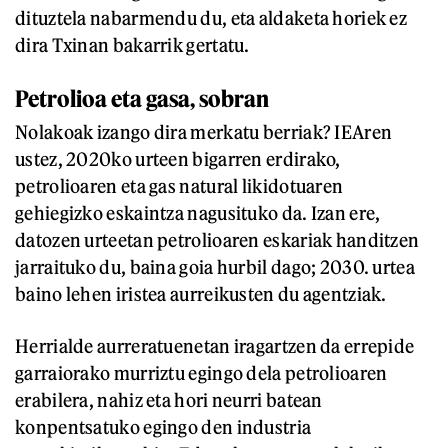
dituztela nabarmendu du, eta aldaketa horiek ez
dira Txinan bakarrik gertatu.
Petrolioa eta gasa, sobran
Nolakoak izango dira merkatu berriak? IEAren
ustez, 2020ko urteen bigarren erdirako,
petrolioaren eta gas natural likidotuaren
gehiegizko eskaintza nagusituko da. Izan ere,
datozen urteetan petrolioaren eskariak handitzen
jarraituko du, baina goia hurbil dago; 2030. urtea
baino lehen iristea aurreikusten du agentziak.
Herrialde aurreratuenetan iragartzen da errepide
garraiorako murriztu egingo dela petrolioaren
erabilera, nahiz eta hori neurri batean
konpentsatuko egingo den industria