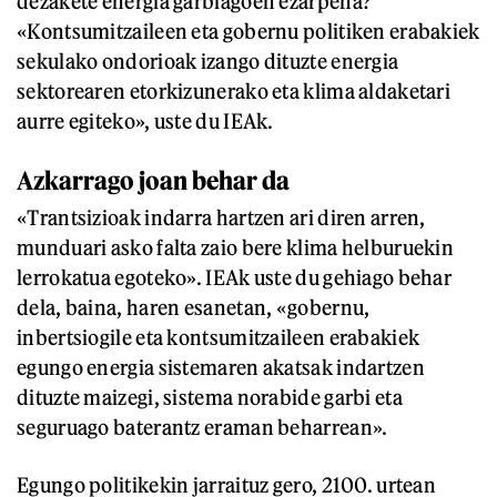
dezakete energia garbiagoen ezarpena?
«Kontsumitzaileen eta gobernu politiken erabakiek
sekulako ondorioak izango dituzte energia
sektorearen etorkizunerako eta klima aldaketari
aurre egiteko», uste du IEAk.
Azkarrago joan behar da
«Trantsizioak indarra hartzen ari diren arren,
munduari asko falta zaio bere klima helburuekin
lerrokatua egoteko». IEAk uste du gehiago behar
dela, baina, haren esanetan, «gobernu,
inbertsiogile eta kontsumitzaileen erabakiek
egungo energia sistemaren akatsak indartzen
dituzte maizegi, sistema norabide garbi eta
seguruago baterantz eraman beharrean».
Egungo politikekin jarraituz gero, 2100. urtean