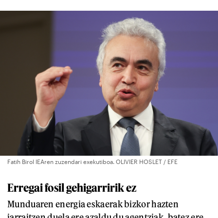
Fatih Birol IEAren zuzendari exekutiboa. OLIVIER HOSLET / EFE
Erregai fosil gehigarririk ez
Munduaren energia eskaerak bizkor hazten
jarraitzen duela ere azaldu du agentziak, batez ere