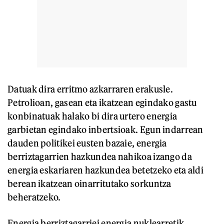
Datuak dira erritmo azkarraren erakusle.
Petrolioan, gasean eta ikatzean egindako gastu
konbinatuak halako bi dira urtero energia
garbietan egindako inbertsioak. Egun indarrean
dauden politikei eusten bazaie, energia
berriztagarrien hazkundea nahikoa izango da
energia eskariaren hazkundea betetzeko eta aldi
berean ikatzean oinarritutako sorkuntza
beheratzeko.
Energia berriztagarriei energia nuklearretik