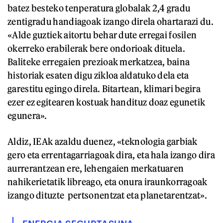
batez besteko tenperatura globalak 2,4 gradu
zentigradu handiagoak izango direla ohartarazi du.
«Alde guztiek aitortu behar dute erregai fosilen
okerreko erabilerak bere ondorioak dituela.
Baliteke erregaien prezioak merkatzea, baina
historiak esaten digu zikloa aldatuko dela eta
garestitu egingo direla. Bitartean, klimari begira
ezer ez egitearen kostuak handituz doaz egunetik
egunera».
Aldiz, IEAk azaldu duenez, «teknologia garbiak
gero eta errentagarriagoak dira, eta hala izango dira
aurrerantzean ere, lehengaien merkatuaren
nahikerietatik libreago, eta onura iraunkorragoak
izango dituzte pertsonentzat eta planetarentzat».