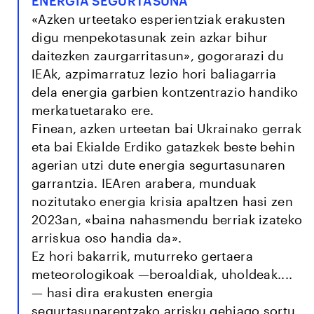
ENERGIA SEGURTASUNA
«Azken urteetako esperientziak erakusten
digu menpekotasunak zein azkar bihur
daitezken zaurgarritasun», gogorarazi du
IEAk, azpimarratuz lezio hori baliagarria
dela energia garbien kontzentrazio handiko
merkatuetarako ere.
Finean, azken urteetan bai Ukrainako gerrak
eta bai Ekialde Erdiko gatazkek beste behin
agerian utzi dute energia segurtasunaren
garrantzia. IEAren arabera, munduak
nozitutako energia krisia apaltzen hasi zen
2023an, «baina nahasmendu berriak izateko
arriskua oso handia da».
Ez hori bakarrik, muturreko gertaera
meteorologikoak —beroaldiak, uholdeak....
— hasi dira erakusten energia
segurtasunarentzako arrisku gehiago sortu