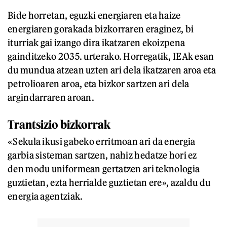
Bide horretan, eguzki energiaren eta haize
energiaren gorakada bizkorraren eraginez, bi
iturriak gai izango dira ikatzaren ekoizpena
gainditzeko 2035. urterako. Horregatik, IEAk esan
du mundua atzean uzten ari dela ikatzaren aroa eta
petrolioaren aroa, eta bizkor sartzen ari dela
argindarraren aroan.
Trantsizio bizkorrak
«Sekula ikusi gabeko erritmoan ari da energia
garbia sisteman sartzen, nahiz hedatze hori ez
den modu uniformean gertatzen ari teknologia
guztietan, ezta herrialde guztietan ere», azaldu du
energia agentziak.