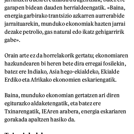
garapen bidean dauden herrialdeengatik. «Baina,
energia garbirako trantsizio azkarren aurrerabide
jarraituarekin, munduko ekonomiak hazten jarrai
dezake petrolio, gas natural edo ikatz gehigarririk
gabe».
Orain arte ez da horrelakorik gertatu; ekonomiaren
hazkundearen bi heren bete dira erregai fosilekin,
batez ere Indiako, Asia hego-ekialdeko, Ekialde
Erdiko eta Afrikako ekonomien eskariengatik.
Baina, munduko ekonomian gertatzen ari diren
egiturazko aldaketengatik, eta batez ere
Txinarengatik, IEAren arabera, energia eskariaren
gorakada apaltzen hasiko da.