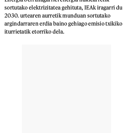
sortutako elektrizitatea gehituta, IEAk iragarri du
2030. urtearen aurretik munduan sortutako
argindarraren erdia baino gehiago emisio txikiko
iturrietatik etorriko dela.