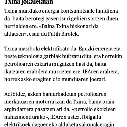
Txina jokalekuan
Txina munduko energia kontsumitzaile handiena
da, baita berotegi gasen isuri gehien sortzen duen
herrialdea ere. «Baina Txina bizkor ari da
aldatzen», esan du Fatih Birolek.
Txina masiboki elektrifikatu da. Eguzki energia eta
beste teknologia garbiak bultzatu ditu, eta horrekin
petrolioaren eskaria mugatzen hasi da, baita
ikatzaren erabilera murrizten ere. IEAren arabera,
horrek asko eragiten dio munduaren joerari.
Adibidez, azken hamarkadetan petrolioaren
merkatuaren motorra izan da Txina, baina orain
argindarrera pasatzen ari da, «petrolio ekoizleen
nahasmendurako», IEAren ustez. Ibilgailu
elektrikoek dagoeneko aldaketa sakonak eragin