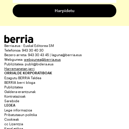
Berria.eus - Euskal Editorea SM
Telefonoa: 943 30 40 30
Bezero arreta: 943 30 43 45 | laguna@berria.eus
Webgunea:
webgunea@berria.eus
Publizitatea:
publi@bidera.eus
Harremanetan jarri
ORRIALDE KORPORATIBOAK
Ezagutu BERRIA Taldea
BERRIA berri bloga
Publizitatea
Galdera-erantzunak
Kontratazioak
Sarebide
LEGEA
Lege informazioa
Pribatutasun politika
Cookieak
cc Lizentzia
Kanal etikoa