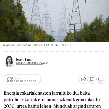
Argindar linea bat AEBetan. ALLISON DINNER / EFE
Irune Lasa
2024KO URRIAREN 16A
11:55
Entzun
00:00:00
00:08:39
Energia eskariak hazten jarraituko du, baita
petrolio eskariak ere, baina azkenak goia joko du
2030. urtea baino lehen. Munduak argindarraren