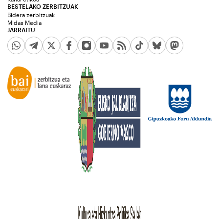
BESTELAKO ZERBITZUAK
Bidera zerbitzuak
Midas Media
JARRAITU