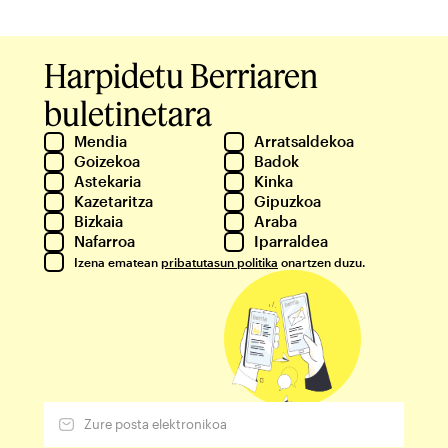
Harpidetu Berriaren
buletinetara
Mendia
Arratsaldekoa
Goizekoa
Badok
Astekaria
Kinka
Kazetaritza
Gipuzkoa
Bizkaia
Araba
Nafarroa
Iparraldea
Izena ematean
pribatutasun politika
onartzen duzu.