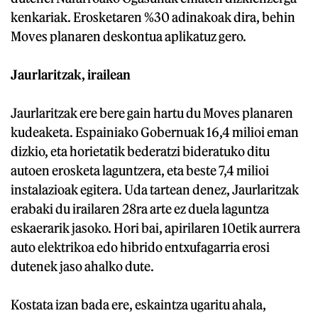
kenkariak. Erosketaren %30 adinakoak dira, behin
Moves planaren deskontua aplikatuz gero.
Jaurlaritzak, irailean
Jaurlaritzak ere bere gain hartu du Moves planaren
kudeaketa. Espainiako Gobernuak 16,4 milioi eman
dizkio, eta horietatik bederatzi bideratuko ditu
autoen erosketa laguntzera, eta beste 7,4 milioi
instalazioak egitera. Uda tartean denez, Jaurlaritzak
erabaki du irailaren 28ra arte ez duela laguntza
eskaerarik jasoko. Hori bai, apirilaren 10etik aurrera
auto elektrikoa edo hibrido entxufagarria erosi
dutenek jaso ahalko dute.
Kostata izan bada ere, eskaintza ugaritu ahala,