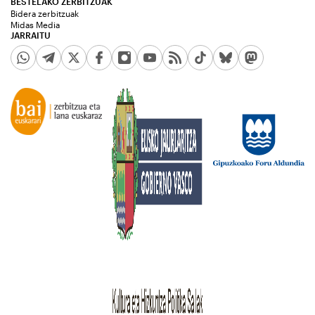
BESTELAKO ZERBITZUAK
Bidera zerbitzuak
Midas Media
JARRAITU