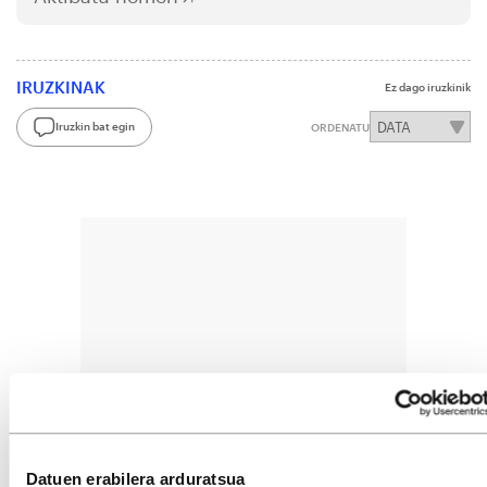
IRUZKINAK
Ez dago iruzkinik
Iruzkin bat egin
ORDENATU
Datuen erabilera arduratsua