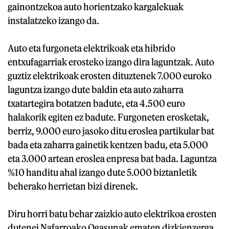
gainontzekoa auto horientzako kargalekuak
instalatzeko izango da.
Auto eta furgoneta elektrikoak eta hibrido
entxufagarriak erosteko izango dira laguntzak. Auto
guztiz elektrikoak erosten dituztenek 7.000 euroko
laguntza izango dute baldin eta auto zaharra
txatartegira botatzen badute, eta 4.500 euro
halakorik egiten ez badute. Furgoneten erosketak,
berriz, 9.000 euro jasoko ditu eroslea partikular bat
bada eta zaharra gainetik kentzen badu, eta 5.000
eta 3.000 artean eroslea enpresa bat bada. Laguntza
%10 handitu ahal izango dute 5.000 biztanletik
beherako herrietan bizi direnek.
Diru horri batu behar zaizkio auto elektrikoa erosten
dutenei Nafarroako Ogasunak ematen dizkienzerga