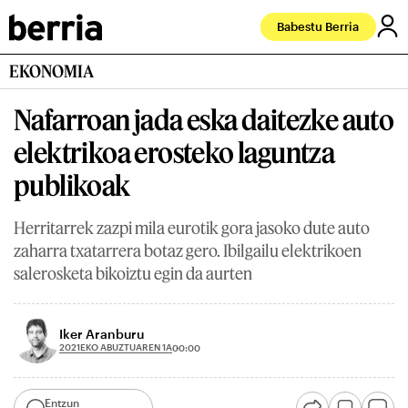
Babestu Berria
EKONOMIA
Nafarroan jada eska daitezke auto
elektrikoa erosteko laguntza
publikoak
Herritarrek zazpi mila eurotik gora jasoko dute auto
zaharra txatarrera botaz gero. Ibilgailu elektrikoen
salerosketa bikoiztu egin da aurten
Iker Aranburu
2021EKO ABUZTUAREN 1A
00:00
Entzun