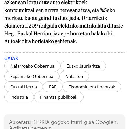
azkenean lortu dute auto elektrikoek
kontsumitzaileen arreta bereganatzea, eta %5eko
merkatu kuota gainditu dute jada. Urtarriletik
ekainera 1.209 ibilgailu elektriko matrikulatu dituzte
Hego Euskal Herrian, iaz epe horretan halako bi.
Autoak dira horietako gehienak.
GAIAK
Nafarroako Gobernua
Eusko Jaurlaritza
Espainiako Gobernua
Nafarroa
Euskal Herria
EAE
Ekonomia eta finantzak
Industria
Finantza publikoak
Aukeratu
BERRIA
gogoko iturri gisa Googlen.
Aktibatu hemen