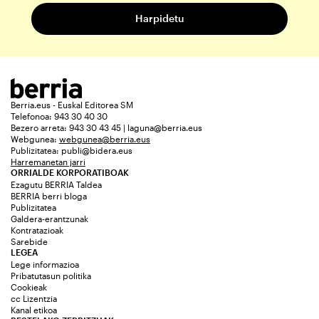
Berria.eus - Euskal Editorea SM
Telefonoa: 943 30 40 30
Bezero arreta: 943 30 43 45 | laguna@berria.eus
Webgunea:
webgunea@berria.eus
Publizitatea:
publi@bidera.eus
Harremanetan jarri
ORRIALDE KORPORATIBOAK
Ezagutu BERRIA Taldea
BERRIA berri bloga
Publizitatea
Galdera-erantzunak
Kontratazioak
Sarebide
LEGEA
Lege informazioa
Pribatutasun politika
Cookieak
cc Lizentzia
Kanal etikoa