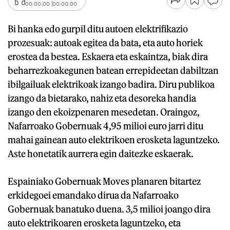
00:00:00
00:00:00
Bi hanka edo gurpil ditu autoen elektrifikazio
prozesuak: autoak egitea da bata, eta auto horiek
erostea da bestea. Eskaera eta eskaintza, biak dira
beharrezkoakegunen batean errepideetan dabiltzan
ibilgailuak elektrikoak izango badira. Diru publikoa
izango da bietarako, nahiz eta desoreka handia
izango den ekoizpenaren mesedetan. Oraingoz,
Nafarroako Gobernuak 4,95 milioi euro jarri ditu
mahai gainean auto elektrikoen erosketa laguntzeko.
Aste honetatik aurrera egin daitezke eskaerak.
Espainiako Gobernuak Moves planaren bitartez
erkidegoei emandako dirua da Nafarroako
Gobernuak banatuko duena. 3,5 milioi joango dira
auto elektrikoaren erosketa laguntzeko, eta