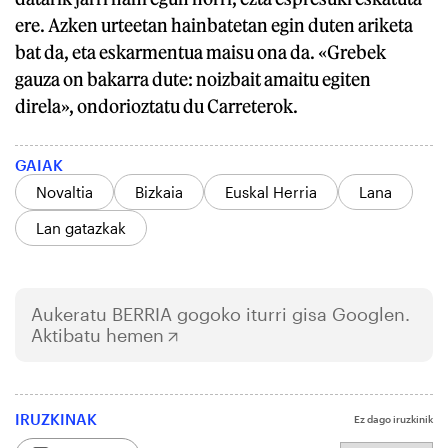
ere. Azken urteetan hainbatetan egin duten ariketa
bat da, eta eskarmentua maisu ona da. «Grebek
gauza on bakarra dute: noizbait amaitu egiten
direla», ondorioztatu du Carreterok.
GAIAK
Novaltia
Bizkaia
Euskal Herria
Lana
Lan gatazkak
Aukeratu
BERRIA
gogoko iturri gisa Googlen.
Aktibatu hemen
IRUZKINAK
Ez dago iruzkinik