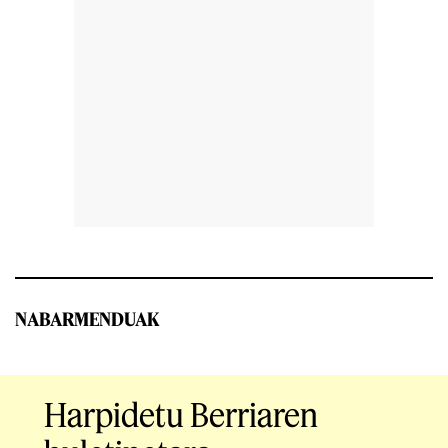
NABARMENDUAK
Harpidetu Berriaren