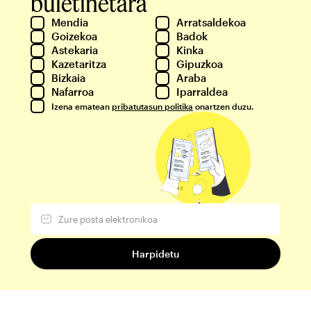
buletinetara
Mendia
Arratsaldekoa
Goizekoa
Badok
Astekaria
Kinka
Kazetaritza
Gipuzkoa
Bizkaia
Araba
Nafarroa
Iparraldea
Izena ematean
pribatutasun politika
onartzen duzu.