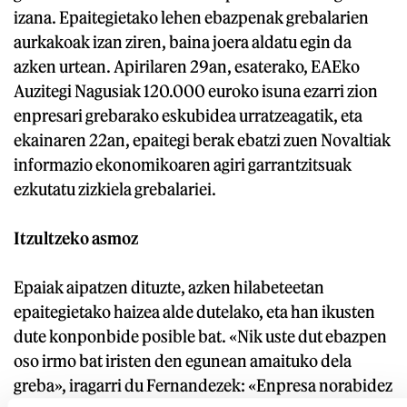
izana. Epaitegietako lehen ebazpenak grebalarien
aurkakoak izan ziren, baina joera aldatu egin da
azken urtean. Apirilaren 29an, esaterako, EAEko
Auzitegi Nagusiak 120.000 euroko isuna ezarri zion
enpresari grebarako eskubidea urratzeagatik, eta
ekainaren 22an, epaitegi berak ebatzi zuen Novaltiak
informazio ekonomikoaren agiri garrantzitsuak
ezkutatu zizkiela grebalariei.
Itzultzeko asmoz
Epaiak aipatzen dituzte, azken hilabeteetan
epaitegietako haizea alde dutelako, eta han ikusten
dute konponbide posible bat. «Nik uste dut ebazpen
oso irmo bat iristen den egunean amaituko dela
greba», iragarri du Fernandezek: «Enpresa norabidez