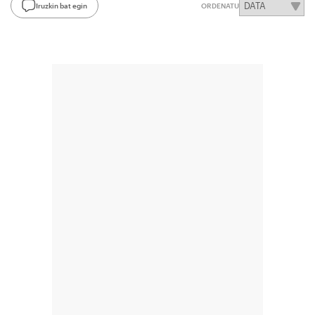
Iruzkin bat egin
ORDENATU