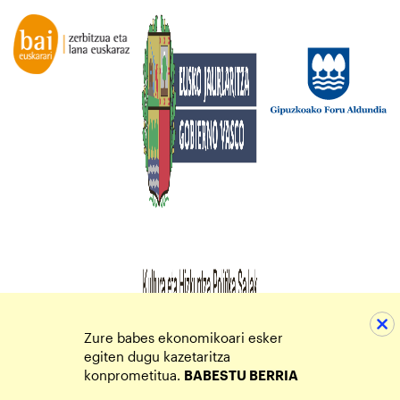
Zure babes ekonomikoari esker
egiten dugu kazetaritza
konprometitua.
BABESTU BERRIA