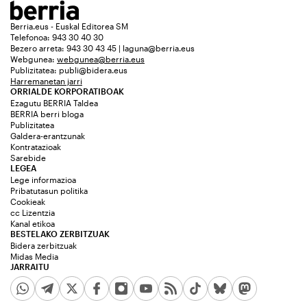
Berria.eus - Euskal Editorea SM
Telefonoa: 943 30 40 30
Bezero arreta: 943 30 43 45 | laguna@berria.eus
Webgunea:
webgunea@berria.eus
Publizitatea:
publi@bidera.eus
Harremanetan jarri
ORRIALDE KORPORATIBOAK
Ezagutu BERRIA Taldea
BERRIA berri bloga
Publizitatea
Galdera-erantzunak
Kontratazioak
Sarebide
LEGEA
Lege informazioa
Pribatutasun politika
Cookieak
cc Lizentzia
Kanal etikoa
BESTELAKO ZERBITZUAK
Bidera zerbitzuak
Midas Media
JARRAITU