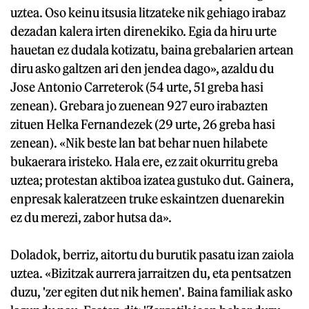
uztea. Oso keinu itsusia litzateke nik gehiago irabaz
dezadan kalera irten direnekiko. Egia da hiru urte
hauetan ez dudala kotizatu, baina grebalarien artean
diru asko galtzen ari den jendea dago», azaldu du
Jose Antonio Carreterok (54 urte, 51 greba hasi
zenean). Grebara jo zuenean 927 euro irabazten
zituen Helka Fernandezek (29 urte, 26 greba hasi
zenean). «Nik beste lan bat behar nuen hilabete
bukaerara iristeko. Hala ere, ez zait okurritu greba
uztea; protestan aktiboa izatea gustuko dut. Gainera,
enpresak kaleratzeen truke eskaintzen duenarekin
ez du merezi, zabor hutsa da».
Doladok, berriz, aitortu du burutik pasatu izan zaiola
uztea. «Bizitzak aurrera jarraitzen du, eta pentsatzen
duzu, 'zer egiten dut nik hemen'. Baina familiak asko