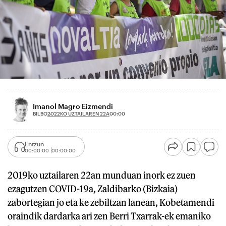
Imanol Magro Eizmendi
2022KO UZTAILAREN 22A
BILBO
00:00
Entzun
00:00:00
00:00:00
2019ko uztailaren 22an munduan inork ez zuen
ezagutzen COVID-19a, Zaldibarko (Bizkaia)
zabortegian jo eta ke zebiltzan lanean, Kobetamendi
oraindik dardarka ari zen Berri Txarrak-ek emaniko