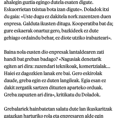
ahalegin guztia egingo dutela esaten digute.
Eskuorrietan txistua bota izan digute». Doladok itxi
du gaia: «Uste dugu ez dakitela nork zuzentzen duen
enpresa. Galduta ikusten ditugu. Kooperatiba bat da;
gure eskaerak onartuz gero, bazkideek ez dute
gehiago ordaindu behar, ez diote utziko irabazteari».
Baina nola eusten dio enpresak lantaldearen zati
handi bat greban badago? «Nagusiak denetarik
egiten ari dira: zuzendari teknikoak, komertzialak...
Haiei ez dagozkien lanak ere bai. Gero eskirolak
daude, greba egin ez duten langileak. Egia esan ez
dakit zergatik sartzen dituzten aparteko orduak.
Greba zapuzten ari dira», kritikatu du Doladok.
Grebalariek hainbatetan salatu dute lan ikuskaritzak
gatazkan harturiko rola eta enpresaren alde egin