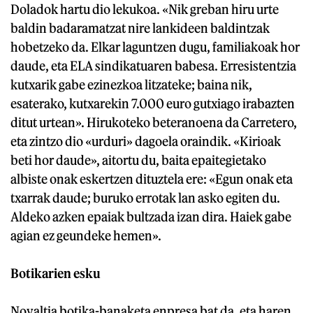
Doladok hartu dio lekukoa. «Nik greban hiru urte
baldin badaramatzat nire lankideen baldintzak
hobetzeko da. Elkar laguntzen dugu, familiakoak hor
daude, eta ELA sindikatuaren babesa. Erresistentzia
kutxarik gabe ezinezkoa litzateke; baina nik,
esaterako, kutxarekin 7.000 euro gutxiago irabazten
ditut urtean». Hirukoteko beteranoena da Carretero,
eta zintzo dio «urduri» dagoela oraindik. «Kirioak
beti hor daude», aitortu du, baita epaitegietako
albiste onak eskertzen dituztela ere: «Egun onak eta
txarrak daude; buruko errotak lan asko egiten du.
Aldeko azken epaiak bultzada izan dira. Haiek gabe
agian ez geundeke hemen».
Botikarien esku
Novaltia botika-banaketa enpresa bat da, eta haren