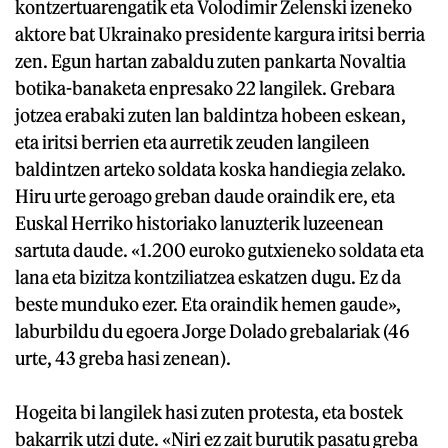
kontzertuarengatik eta Volodimir Zelenski izeneko
aktore bat Ukrainako presidente kargura iritsi berria
zen. Egun hartan zabaldu zuten pankarta Novaltia
botika-banaketa enpresako 22 langilek. Grebara
jotzea erabaki zuten lan baldintza hobeen eskean,
eta iritsi berrien eta aurretik zeuden langileen
baldintzen arteko soldata koska handiegia zelako.
Hiru urte geroago greban daude oraindik ere, eta
Euskal Herriko historiako lanuzterik luzeenean
sartuta daude. «1.200 euroko gutxieneko soldata eta
lana eta bizitza kontziliatzea eskatzen dugu. Ez da
beste munduko ezer. Eta oraindik hemen gaude»,
laburbildu du egoera Jorge Dolado grebalariak (46
urte, 43 greba hasi zenean).
Hogeita bi langilek hasi zuten protesta, eta bostek
bakarrik utzi dute. «Niri ez zait burutik pasatu greba