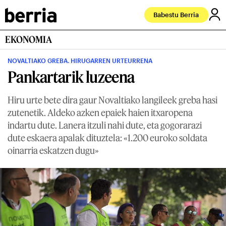
Babestu Berria
EKONOMIA
NOVALTIAKO GREBA. HIRUGARREN URTEURRENA
Pankartarik luzeena
Hiru urte bete dira gaur Novaltiako langileek greba hasi
zutenetik. Aldeko azken epaiek haien itxaropena
indartu dute. Lanera itzuli nahi dute, eta gogorarazi
dute eskaera apalak dituztela: «1.200 euroko soldata
oinarria eskatzen dugu»