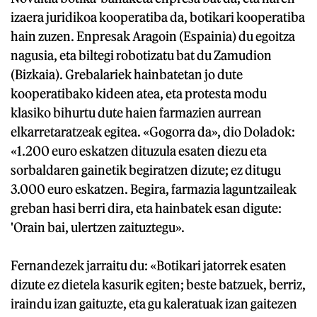
izaera juridikoa kooperatiba da, botikari kooperatiba
hain zuzen. Enpresak Aragoin (Espainia) du egoitza
nagusia, eta biltegi robotizatu bat du Zamudion
(Bizkaia). Grebalariek hainbatetan jo dute
kooperatibako kideen atea, eta protesta modu
klasiko bihurtu dute haien farmazien aurrean
elkarretaratzeak egitea. «Gogorra da», dio Doladok:
«1.200 euro eskatzen dituzula esaten diezu eta
sorbaldaren gainetik begiratzen dizute; ez ditugu
3.000 euro eskatzen. Begira, farmazia laguntzaileak
greban hasi berri dira, eta hainbatek esan digute:
'Orain bai, ulertzen zaituztegu».
Fernandezek jarraitu du: «Botikari jatorrek esaten
dizute ez dietela kasurik egiten; beste batzuek, berriz,
iraindu izan gaituzte, eta gu kaleratuak izan gaitezen