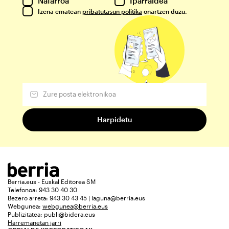
Nafarroa
Iparraldea
Izena ematean
pribatutasun politika
onartzen duzu.
Berria.eus - Euskal Editorea SM
Telefonoa: 943 30 40 30
Bezero arreta: 943 30 43 45 | laguna@berria.eus
Webgunea:
webgunea@berria.eus
Publizitatea:
publi@bidera.eus
Harremanetan jarri