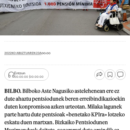
2022KO ABUZTUAREN 23A
00:00
Entzun
00:00:00
00:00:00
BILBO.
Bilboko Aste Nagusiko astelehenean ere ez
dute ahaztu pentsiodunek beren erreibindikazioekin
duten konpromisoa azken urteotan. Milaka lagunek
parte hartu dute pentsioak «benetako KPIra» lotzeko
eskatu duen martxan. Bizkaiko Pentsiodunen
Mugimenduak deituta, gogorarazi dute oraindik ez