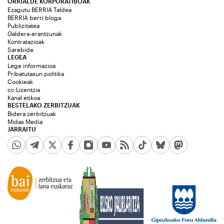
ORRIALDE KORPORATIBOAK
Ezagutu BERRIA Taldea
BERRIA berri bloga
Publizitatea
Galdera-erantzunak
Kontratazioak
Sarebide
LEGEA
Lege informazioa
Pribatutasun politika
Cookieak
cc Lizentzia
Kanal etikoa
BESTELAKO ZERBITZUAK
Bidera zerbitzuak
Midas Media
JARRAITU