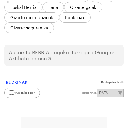
Euskal Herria
Lana
Gizarte gaiak
Gizarte mobilizazioak
Pentsioak
Gizarte segurantza
Aukeratu
BERRIA
gogoko iturri gisa Googlen.
Aktibatu hemen
IRUZKINAK
Ez dago iruzkinik
Iruzkin bat egin
ORDENATU