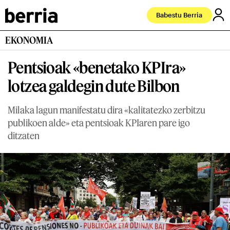
Babestu Berria
EKONOMIA
Pentsioak «benetako KPIra»
lotzea galdegin dute Bilbon
Milaka lagun manifestatu dira «kalitatezko zerbitzu
publikoen alde» eta pentsioak KPIaren pare igo
ditzaten