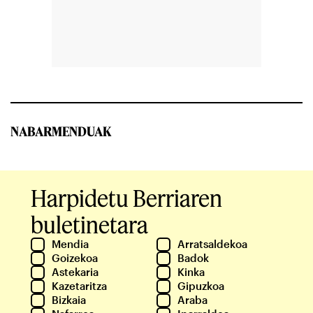
NABARMENDUAK
Harpidetu Berriaren
buletinetara
Mendia
Arratsaldekoa
Goizekoa
Badok
Astekaria
Kinka
Kazetaritza
Gipuzkoa
Bizkaia
Araba