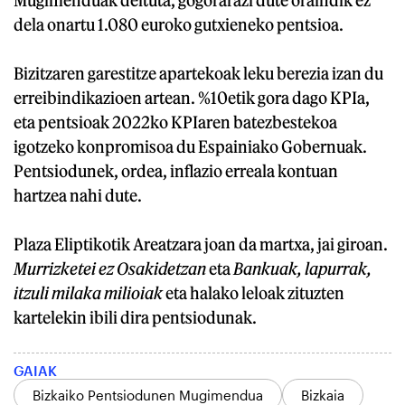
dela onartu 1.080 euroko gutxieneko pentsioa.
Bizitzaren garestitze apartekoak leku berezia izan du
erreibindikazioen artean. %10etik gora dago KPIa,
eta pentsioak 2022ko KPIaren batezbestekoa
igotzeko konpromisoa du Espainiako Gobernuak.
Pentsiodunek, ordea, inflazio erreala kontuan
hartzea nahi dute.
Plaza Eliptikotik Areatzara joan da martxa, jai giroan.
Murrizketei ez Osakidetzan
eta
Bankuak, lapurrak,
itzuli milaka milioiak
eta halako leloak zituzten
kartelekin ibili dira pentsiodunak.
GAIAK
Bizkaiko Pentsiodunen Mugimendua
Bizkaia