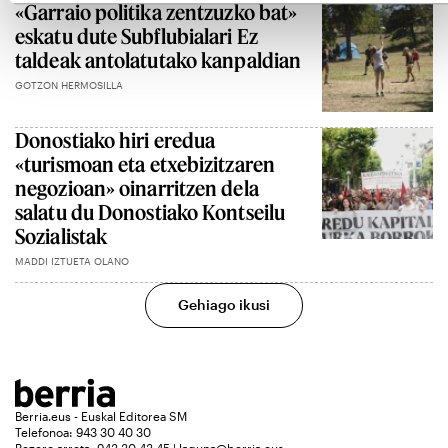
«Garraio politika zentzuzko bat»
eskatu dute Subflubialari Ez
taldeak antolatutako kanpaldian
GOTZON HERMOSILLA
Donostiako hiri eredua
«turismoan eta etxebizitzaren
negozioan» oinarritzen dela
salatu du Donostiako Kontseilu
Sozialistak
MADDI IZTUETA OLANO
Gehiago ikusi
Berria.eus - Euskal Editorea SM
Telefonoa: 943 30 40 30
Bezero arreta: 943 30 43 45 | laguna@berria.eus