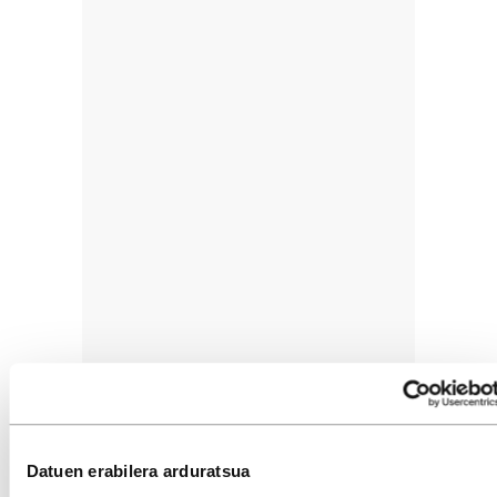
Datuen erabilera arduratsua