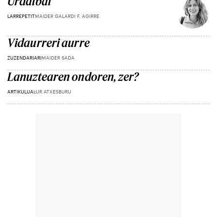
Urdaibai
LARREPETIT
MAIDER GALARDI F. AGIRRE
Vidaurreri aurre
ZUZENDARIARI
MAIDER SADA
Lanuztearen ondoren, zer?
ARTIKULUA
LUR ATXESBURU