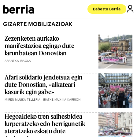
Babestu Berria
GIZARTE MOBILIZAZIOAK
Zezenketen aurkako
manifestazioa egingo dute
larunbatean Donostian
ARANTXA IRAOLA
Afari solidario jendetsua egin
dute Donostian, «alkateari
kasurik egin gabe»
MIREN MUJIKA TELLERIA - IRATXE MUXIKA KARRION
Hegoaldeko tren saihesbidea
lurperatzeko edo herrigunetik
ateratzeko eskatu dute