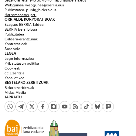
Webgunea:
webgunea@berria.eus
Publizitatea:
publi@bidera.eus
Harremanetan jarri
ORRIALDE KORPORATIBOAK
Ezagutu BERRIA Taldea
BERRIA berri bloga
Publizitatea
Galdera-erantzunak
Kontratazioak
Sarebide
LEGEA
Lege informazioa
Pribatutasun politika
Cookieak
cc Lizentzia
Kanal etikoa
BESTELAKO ZERBITZUAK
Bidera zerbitzuak
Midas Media
JARRAITU