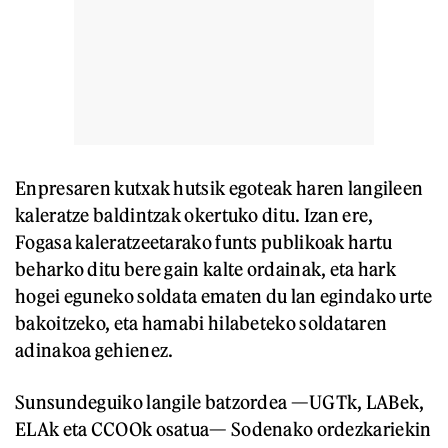
Enpresaren kutxak hutsik egoteak haren langileen
kaleratze baldintzak okertuko ditu. Izan ere,
Fogasa kaleratzeetarako funts publikoak hartu
beharko ditu bere gain kalte ordainak, eta hark
hogei eguneko soldata ematen du lan egindako urte
bakoitzeko, eta hamabi hilabeteko soldataren
adinakoa gehienez.
Sunsundeguiko langile batzordea —UGTk, LABek,
ELAk eta CCOOk osatua— Sodenako ordezkariekin