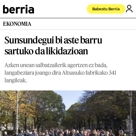
Babestu Berria
EKONOMIA
Sunsundegui bi aste barru
sartuko da likidazioan
Azken unean salbatzailerik agertzen ez bada,
langabeziara joango dira Altsasuko fabrikako 341
langileak.