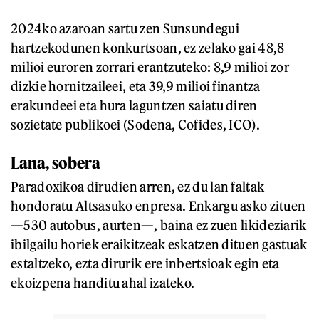
2024ko azaroan sartu zen Sunsundegui
hartzekodunen konkurtsoan, ez zelako gai 48,8
milioi euroren zorrari erantzuteko: 8,9 milioi zor
dizkie hornitzaileei, eta 39,9 milioi finantza
erakundeei eta hura laguntzen saiatu diren
sozietate publikoei (Sodena, Cofides, ICO).
Lana, sobera
Paradoxikoa dirudien arren, ez du lan faltak
hondoratu Altsasuko enpresa. Enkargu asko zituen
—530 autobus, aurten—, baina ez zuen likideziarik
ibilgailu horiek eraikitzeak eskatzen dituen gastuak
estaltzeko, ezta dirurik ere inbertsioak egin eta
ekoizpena handitu ahal izateko.