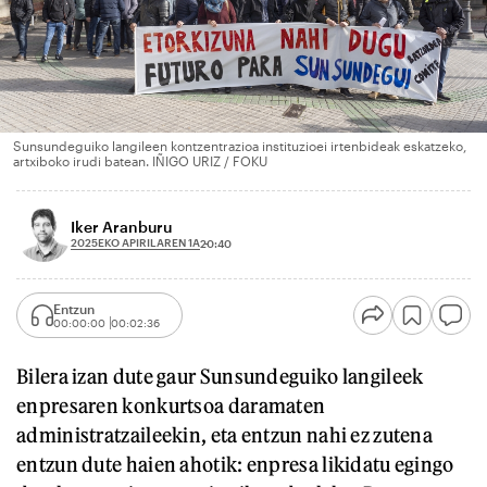
Sunsundeguiko langileen kontzentrazioa instituzioei irtenbideak eskatzeko,
artxiboko irudi batean. IÑIGO URIZ / FOKU
Iker Aranburu
2025EKO APIRILAREN 1A
20:40
Entzun
00:00:00
00:02:36
Bilera izan dute gaur Sunsundeguiko langileek
enpresaren konkurtsoa daramaten
administratzaileekin, eta entzun nahi ez zutena
entzun dute haien ahotik: enpresa likidatu egingo