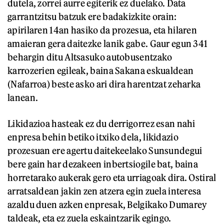
dutela, zorrei aurre egiterik ez duelako. Data
garrantzitsu batzuk ere badakizkite orain:
apirilaren 14an hasiko da prozesua, eta hilaren
amaieran gera daitezke lanik gabe. Gaur egun 341
behargin ditu Altsasuko autobusentzako
karrozerien egileak, baina Sakana eskualdean
(Nafarroa) beste asko ari dira harentzat zeharka
lanean.
Likidazioa hasteak ez du derrigorrez esan nahi
enpresa behin betiko itxiko dela, likidazio
prozesuan ere agertu daitekeelako Sunsundegui
bere gain har dezakeen inbertsiogile bat, baina
horretarako aukerak gero eta urriagoak dira. Ostiral
arratsaldean jakin zen atzera egin zuela interesa
azaldu duen azken enpresak, Belgikako Dumarey
taldeak, eta ez zuela eskaintzarik egingo.