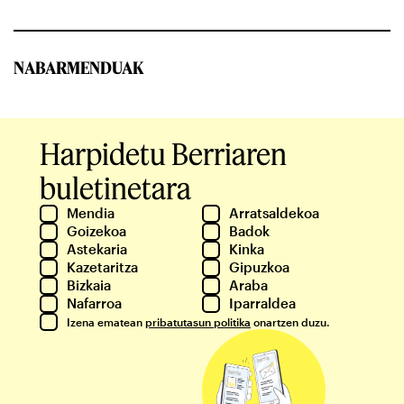
NABARMENDUAK
Harpidetu Berriaren
buletinetara
Mendia
Arratsaldekoa
Goizekoa
Badok
Astekaria
Kinka
Kazetaritza
Gipuzkoa
Bizkaia
Araba
Nafarroa
Iparraldea
Izena ematean
pribatutasun politika
onartzen duzu.