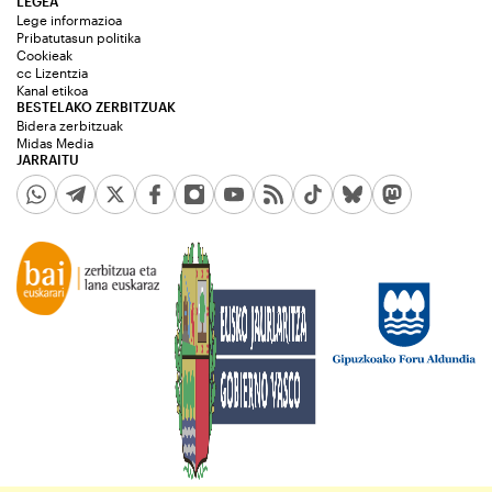
LEGEA
Lege informazioa
Pribatutasun politika
Cookieak
cc Lizentzia
Kanal etikoa
BESTELAKO ZERBITZUAK
Bidera zerbitzuak
Midas Media
JARRAITU