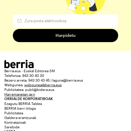
Berria.eus - Euskal Editorea SM
Telefonoa: 943 30 40 30
Bezero arreta: 943 30 43 45 | laguna@berria.eus
Webgunea:
webgunea@berria.eus
Publizitatea:
publi@bidera.eus
Harremanetan jarri
ORRIALDE KORPORATIBOAK
Ezagutu BERRIA Taldea
BERRIA berri bloga
Publizitatea
Galdera-erantzunak
Kontratazioak
Sarebide