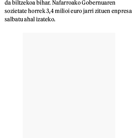
da biltzekoa bihar. Nafarroako Gobernuaren
sozietate horrek 3,4 milioi euro jarri zituen enpresa
salbatu ahal izateko.