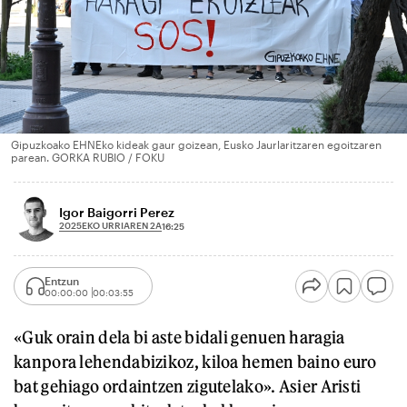
Gipuzkoako EHNEko kideak gaur goizean, Eusko Jaurlaritzaren egoitzaren
parean. GORKA RUBIO / FOKU
Igor Baigorri Perez
2025EKO URRIAREN 2A
16:25
Entzun
00:00:00
00:03:55
«Guk orain dela bi aste bidali genuen haragia
kanpora lehendabizikoz, kiloa hemen baino euro
bat gehiago ordaintzen zigutelako». Asier Aristi