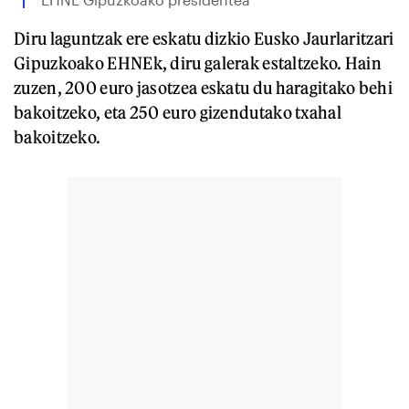
Diru laguntzak ere eskatu dizkio Eusko Jaurlaritzari
Gipuzkoako EHNEk, diru galerak estaltzeko. Hain
zuzen, 200 euro jasotzea eskatu du haragitako behi
bakoitzeko, eta 250 euro gizendutako txahal
bakoitzeko.