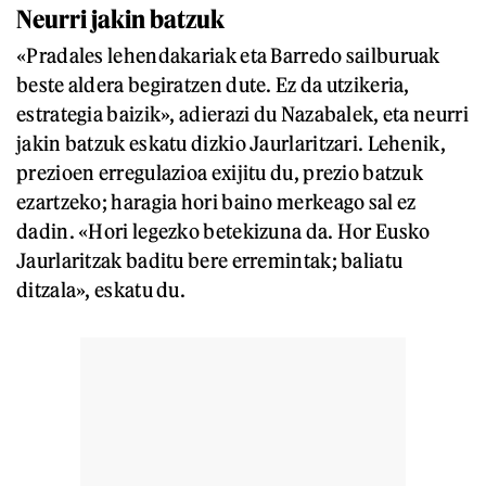
Neurri jakin batzuk
«Pradales lehendakariak eta Barredo sailburuak
beste aldera begiratzen dute. Ez da utzikeria,
estrategia baizik», adierazi du Nazabalek, eta neurri
jakin batzuk eskatu dizkio Jaurlaritzari. Lehenik,
prezioen erregulazioa exijitu du, prezio batzuk
ezartzeko; haragia hori baino merkeago sal ez
dadin. «Hori legezko betekizuna da. Hor Eusko
Jaurlaritzak baditu bere erremintak; baliatu
ditzala», eskatu du.