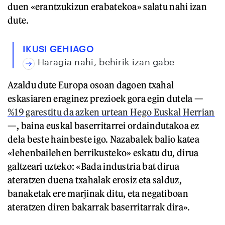
duen «erantzukizun erabatekoa» salatu nahi izan
dute.
IKUSI GEHIAGO
Haragia nahi, behirik izan gabe
Azaldu dute Europa osoan dagoen txahal
eskasiaren eraginez prezioek gora egin dutela —
%19 garestitu da azken urtean Hego Euskal Herrian
—, baina euskal baserritarrei ordaindutakoa ez
dela beste hainbeste igo. Nazabalek balio katea
«lehenbailehen berrikusteko» eskatu du, dirua
galtzeari uzteko: «Bada industria bat dirua
ateratzen duena txahalak erosiz eta salduz,
banaketak ere marjinak ditu, eta negatiboan
ateratzen diren bakarrak baserritarrak dira».