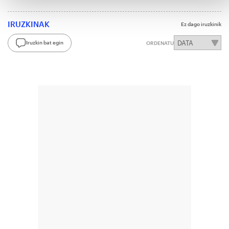
IRUZKINAK
Ez dago iruzkinik
Iruzkin bat egin
ORDENATU