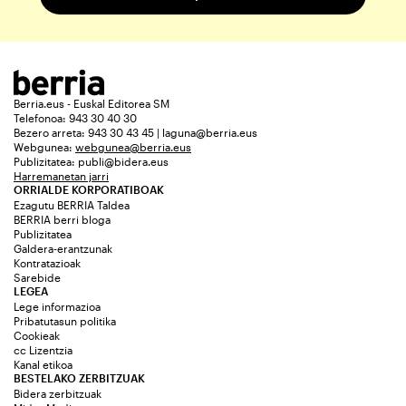
Berria.eus - Euskal Editorea SM
Telefonoa: 943 30 40 30
Bezero arreta: 943 30 43 45 | laguna@berria.eus
Webgunea:
webgunea@berria.eus
Publizitatea:
publi@bidera.eus
Harremanetan jarri
ORRIALDE KORPORATIBOAK
Ezagutu BERRIA Taldea
BERRIA berri bloga
Publizitatea
Galdera-erantzunak
Kontratazioak
Sarebide
LEGEA
Lege informazioa
Pribatutasun politika
Cookieak
cc Lizentzia
Kanal etikoa
BESTELAKO ZERBITZUAK
Bidera zerbitzuak