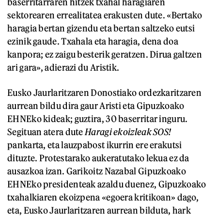
baserritarraren hitzek txahal haragiaren
sektorearen errealitatea erakusten dute. «Bertako
haragia bertan gizendu eta bertan saltzeko eutsi
ezinik gaude. Txahala eta haragia, dena doa
kanpora; ez zaigu besterik geratzen. Dirua galtzen
ari gara», adierazi du Aristik.
Eusko Jaurlaritzaren Donostiako ordezkaritzaren
aurrean bildu dira gaur Aristi eta Gipuzkoako
EHNEko kideak; guztira, 30 baserritar inguru.
Segituan atera dute
Haragi ekoizleak SOS!
pankarta, eta lauzpabost ikurrin ere erakutsi
dituzte. Protestarako aukeratutako lekua ez da
ausazkoa izan. Garikoitz Nazabal Gipuzkoako
EHNEko presidenteak azaldu duenez, Gipuzkoako
txahalkiaren ekoizpena «egoera kritikoan» dago,
eta, Eusko Jaurlaritzaren aurrean bilduta, hark