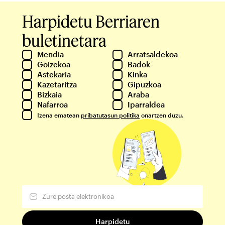
Harpidetu Berriaren
buletinetara
Mendia
Arratsaldekoa
Goizekoa
Badok
Astekaria
Kinka
Kazetaritza
Gipuzkoa
Bizkaia
Araba
Nafarroa
Iparraldea
Izena ematean
pribatutasun politika
onartzen duzu.