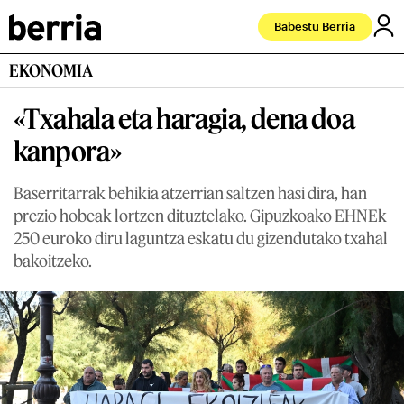
Babestu Berria
EKONOMIA
«Txahala eta haragia, dena doa
kanpora»
Baserritarrak behikia atzerrian saltzen hasi dira, han
prezio hobeak lortzen dituztelako. Gipuzkoako EHNEk
250 euroko diru laguntza eskatu du gizendutako txahal
bakoitzeko.