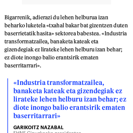
Bigarrenik, adierazi du lehen helburua izan
beharko luketela «txahal bakar bat gizentzen duten
baserrietatik hasita» sektorea babestea. «Industria
transformatzailea, banaketa kateak eta
gizendegiak ez lirateke lehen helburu izan behar;
ez diote inongo balio erantsirik ematen
baserritarrari».
«Industria transformatzailea,
banaketa kateak eta gizendegiak ez
lirateke lehen helburu izan behar; ez
diote inongo balio erantsirik ematen
baserritarrari»
GARIKOITZ NAZABAL
EHNE Gipuzkoako presidentea