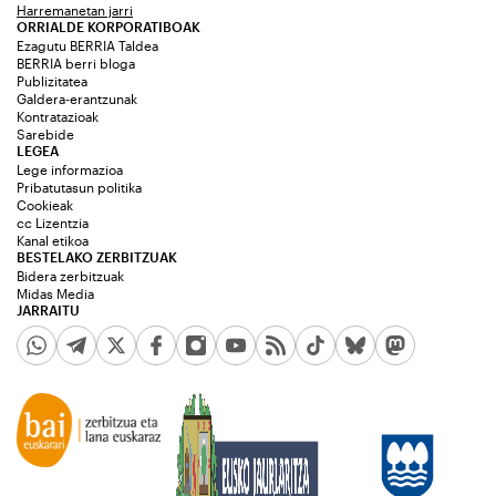
Harremanetan jarri
ORRIALDE KORPORATIBOAK
Ezagutu BERRIA Taldea
BERRIA berri bloga
Publizitatea
Galdera-erantzunak
Kontratazioak
Sarebide
LEGEA
Lege informazioa
Pribatutasun politika
Cookieak
cc Lizentzia
Kanal etikoa
BESTELAKO ZERBITZUAK
Bidera zerbitzuak
Midas Media
JARRAITU