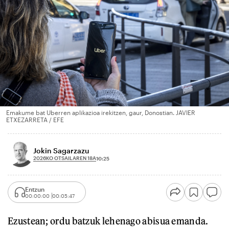
Emakume bat Uberren aplikazioa irekitzen, gaur, Donostian. JAVIER
ETXEZARRETA / EFE
Jokin Sagarzazu
2026KO OTSAILAREN 18A
10:25
Entzun
00:00:00
00:05:47
Ezustean; ordu batzuk lehenago abisua emanda.