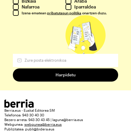
Bizkaia
Araba
Nafarroa
Iparraldea
Izena ematean
pribatutasun politika
onartzen duzu.
Berria.eus - Euskal Editorea SM
Telefonoa: 943 30 40 30
Bezero arreta: 943 30 43 45 | laguna@berria.eus
Webgunea:
webgunea@berria.eus
Publizitatea:
publi@bidera.eus