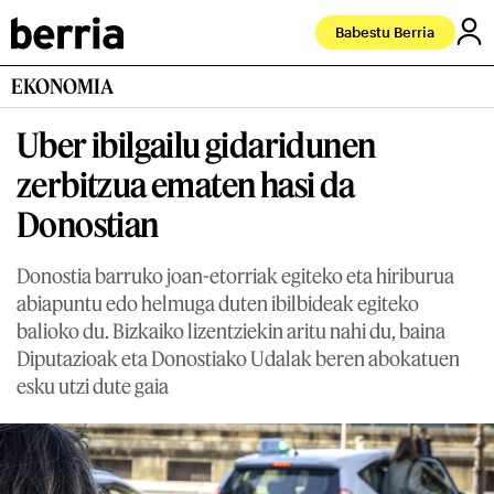
Babestu Berria
EKONOMIA
Uber ibilgailu gidaridunen
zerbitzua ematen hasi da
Donostian
Donostia barruko joan-etorriak egiteko eta hiriburua
abiapuntu edo helmuga duten ibilbideak egiteko
balioko du. Bizkaiko lizentziekin aritu nahi du, baina
Diputazioak eta Donostiako Udalak beren abokatuen
esku utzi dute gaia