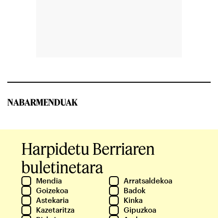
NABARMENDUAK
Harpidetu Berriaren
buletinetara
Mendia
Arratsaldekoa
Goizekoa
Badok
Astekaria
Kinka
Kazetaritza
Gipuzkoa