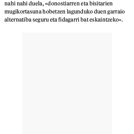
nahi nahi duela, «donostiarren eta bisitarien
mugikortasuna hobetzen lagunduko duen garraio
alternatiba seguru eta fidagarri bat eskaintzeko».