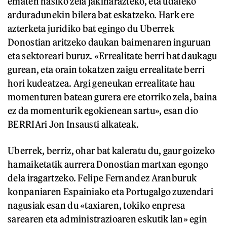
ematen hasiko zela jakinarazteko, eta udaleko
arduradunekin bilera bat eskatzeko. Hark ere
azterketa juridiko bat egingo du Uberrek
Donostian aritzeko daukan baimenaren inguruan
eta sektoreari buruz. «Errealitate berri bat daukagu
gurean, eta orain tokatzen zaigu errealitate berri
hori kudeatzea. Argi geneukan errealitate hau
momenturen batean gurera ere etorriko zela, baina
ez da momenturik egokienean sartu», esan dio
BERRIAri Jon Insausti alkateak.
Uberrek, berriz, ohar bat kaleratu du, gaur goizeko
hamaiketatik aurrera Donostian martxan egongo
dela iragartzeko. Felipe Fernandez Aranburuk
konpaniaren Espainiako eta Portugalgo zuzendari
nagusiak esan du «taxiaren, tokiko enpresa
sarearen eta administrazioaren eskutik lan» egin