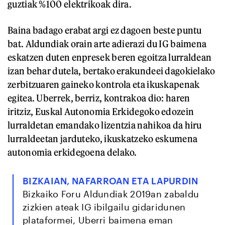
guztiak %100 elektrikoak dira.
Baina badago erabat argi ez dagoen beste puntu
bat. Aldundiak orain arte adierazi du IG baimena
eskatzen duten enpresek beren egoitza lurraldean
izan behar dutela, bertako erakundeei dagokielako
zerbitzuaren gaineko kontrola eta ikuskapenak
egitea. Uberrek, berriz, kontrakoa dio: haren
iritziz, Euskal Autonomia Erkidegoko edozein
lurraldetan emandako lizentzia nahikoa da hiru
lurraldeetan jarduteko, ikuskatzeko eskumena
autonomia erkidegoena delako.
BIZKAIAN, NAFARROAN ETA LAPURDIN
Bizkaiko Foru Aldundiak 2019an zabaldu
zizkien ateak IG ibilgailu gidaridunen
plataformei, Uberri baimena eman