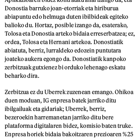
Donostia barruko joan-etorriak eta hiriburua
abiapuntu edo helmuga duten ibilbideak egiteko
balioko du. Hortaz, posible izango da, esaterako,
Tolosa eta Donostia arteko bidaia erreserbatzea; ez,
ordea, Tolosa eta Hernani artekoa. Donostiatik
abiatuta, berriz, lurraldeko edozein puntutara
joateko aukera egongo da. Donostiatik kanpoko
zerbitzuak gutxienez bi orduko lehenago eskatu
beharko dira.
Zerbitzua ez du Uberrek zuzenean emango. Ohikoa
duen moduan, IG enpresa batek jarriko ditu
ibilgailuak eta gidariak; Uberrek, berriz,
bezeroekin harremanetan jarriko ditu bere
plataforma digitalaren bidez, komisio baten truke.
Enpresa horiek bidaia bakoitzaren prezioaren %25