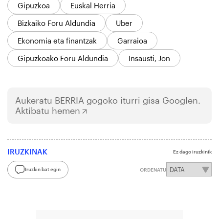
Gipuzkoa
Euskal Herria
Bizkaiko Foru Aldundia
Uber
Ekonomia eta finantzak
Garraioa
Gipuzkoako Foru Aldundia
Insausti, Jon
Aukeratu
BERRIA
gogoko iturri gisa Googlen.
Aktibatu hemen
IRUZKINAK
Ez dago iruzkinik
Iruzkin bat egin
ORDENATU