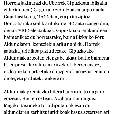
Horrela jakinarazi du Uberrek Gipuzkoan ibilgailu
gidaridunen (IG) garraio zerbitzua emango duela.
Gaur hasiko da, 11:00etan, eta printzipioz
Donostiarako soilik arituko da. 30 auto izango dira,
denak %100 elektrikoak. Gipuzkoako erakundeen
baimenik ez du horretarako, baina Bizkaiko Foru
Aldundiaren lizentziekin aritu nahi du. Horrek
gatazka juridikoa piztu dezake, Gipuzkoako
Aldundiak urteotan etengabe ukatu baitie baimena
IG enpresei lurraldean aritzeko. Uberren ustez,
ordea, azken urteetako ebazpenek arrazoia ematen
diote, eta jarduteko aukera du.
Aldundiak premiazko bilera batera deitu du gaur
goizean. Horren ostean, Azahara Dominguez
Mugikortasuneko foru diputatuak esan du
aldundiaren zerbitzu juridikoak kasua aztertzen ari