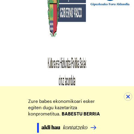
Zure babes ekonomikoari esker
egiten dugu kazetaritza
konprometitua.
BABESTU BERRIA