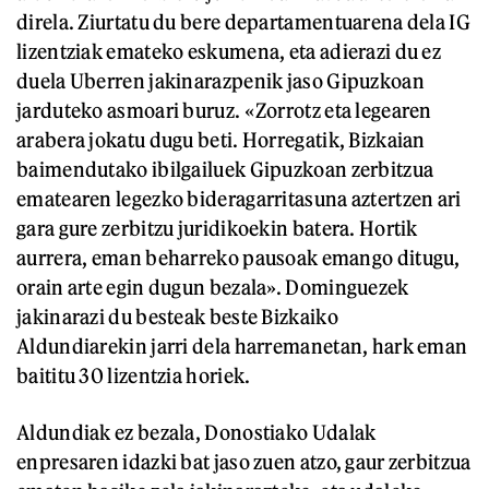
direla. Ziurtatu du bere departamentuarena dela IG
lizentziak emateko eskumena, eta adierazi du ez
duela Uberren jakinarazpenik jaso Gipuzkoan
jarduteko asmoari buruz. «Zorrotz eta legearen
arabera jokatu dugu beti. Horregatik, Bizkaian
baimendutako ibilgailuek Gipuzkoan zerbitzua
ematearen legezko bideragarritasuna aztertzen ari
gara gure zerbitzu juridikoekin batera. Hortik
aurrera, eman beharreko pausoak emango ditugu,
orain arte egin dugun bezala». Dominguezek
jakinarazi du besteak beste Bizkaiko
Aldundiarekin jarri dela harremanetan, hark eman
baititu 30 lizentzia horiek.
Aldundiak ez bezala, Donostiako Udalak
enpresaren idazki bat jaso zuen atzo, gaur zerbitzua