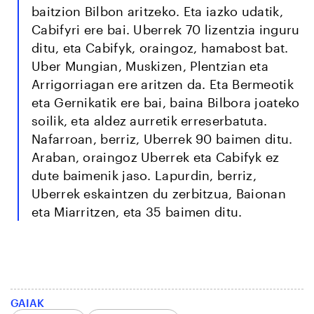
baitzion Bilbon aritzeko. Eta iazko udatik,
Cabifyri ere bai. Uberrek 70 lizentzia inguru
ditu, eta Cabifyk, oraingoz, hamabost bat.
Uber Mungian, Muskizen, Plentzian eta
Arrigorriagan ere aritzen da. Eta Bermeotik
eta Gernikatik ere bai, baina Bilbora joateko
soilik, eta aldez aurretik erreserbatuta.
Nafarroan, berriz, Uberrek 90 baimen ditu.
Araban, oraingoz Uberrek eta Cabifyk ez
dute baimenik jaso. Lapurdin, berriz,
Uberrek eskaintzen du zerbitzua, Baionan
eta Miarritzen, eta 35 baimen ditu.
GAIAK