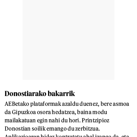
Donostiarako bakarrik
AEBetako plataformak azaldu duenez, bere asmoa
da Gipuzkoa osora hedatzea, baina modu
mailakatuan egin nahi du hori. Printzipioz
Donostian soilik emango du zerbitzua.
Aplikazioaren bidez kontratatu ahal izango da, eta