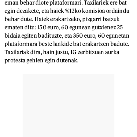
eman behar diote plataformari. Taxilariek ere bat
egin dezakete, eta haiek %12ko komisioa ordaindu
behar dute. Haiek erakartzeko, pizgarri batzuk
ematen ditu: 150 euro, 60 egunean gutxienez 25
bidaia egiten badituzte, eta 350 euro, 60 egunetan
plataformara beste lankide bat erakartzen badute.
Taxilariak dira, hain justu, IG zerbitzuen aurka
protesta gehien egin dutenak.