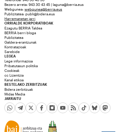
Bezero arreta: 943 30 43 45 | laguna@berria.eus
Webgunea:
webgunea@berria.eus
Publizitatea:
publi@bidera.eus
Harremanetan jarri
ORRIALDE KORPORATIBOAK
Ezagutu BERRIA Taldea
BERRIA berri bloga
Publizitatea
Galdera-erantzunak
Kontratazioak
Sarebide
LEGEA
Lege informazioa
Pribatutasun politika
Cookieak
cc Lizentzia
Kanal etikoa
BESTELAKO ZERBITZUAK
Bidera zerbitzuak
Midas Media
JARRAITU