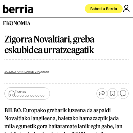
Babestu Berria
EKONOMIA
Zigorra Novaltiari, greba
eskubidea urratzeagatik
2022KO APIRILAREN 21A
00:00
Entzun
00:00:00
00:00:00
BILBO.
Europako grebarik luzeena da aspaldi
Novaltiako langileena, haietako hamazazpik jada
mila egunetik gora baitaramate lanik egin gabe, lan