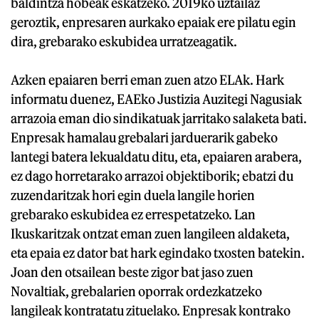
baldintza hobeak eskatzeko. 2019ko uztailaz
geroztik, enpresaren aurkako epaiak ere pilatu egin
dira, grebarako eskubidea urratzeagatik.
Azken epaiaren berri eman zuen atzo ELAk. Hark
informatu duenez, EAEko Justizia Auzitegi Nagusiak
arrazoia eman dio sindikatuak jarritako salaketa bati.
Enpresak hamalau grebalari jarduerarik gabeko
lantegi batera lekualdatu ditu, eta, epaiaren arabera,
ez dago horretarako arrazoi objektiborik; ebatzi du
zuzendaritzak hori egin duela langile horien
grebarako eskubidea ez errespetatzeko. Lan
Ikuskaritzak ontzat eman zuen langileen aldaketa,
eta epaia ez dator bat hark egindako txosten batekin.
Joan den otsailean beste zigor bat jaso zuen
Novaltiak, grebalarien oporrak ordezkatzeko
langileak kontratatu zituelako. Enpresak kontrako