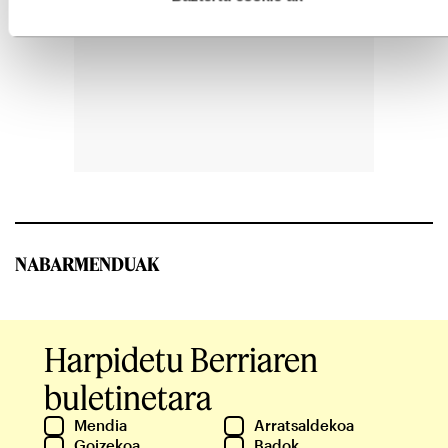
NABARMENDUAK
Harpidetu Berriaren
buletinetara
Mendia
Arratsaldekoa
Goizekoa
Badok