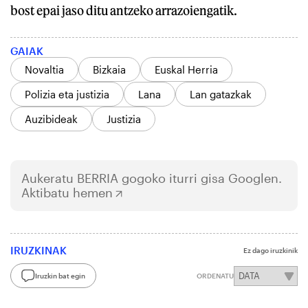
bost epai jaso ditu antzeko arrazoiengatik.
GAIAK
Novaltia
Bizkaia
Euskal Herria
Polizia eta justizia
Lana
Lan gatazkak
Auzibideak
Justizia
Aukeratu
BERRIA
gogoko iturri gisa Googlen.
Aktibatu hemen
IRUZKINAK
Ez dago iruzkinik
Iruzkin bat egin
ORDENATU