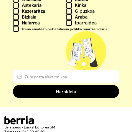
Astekaria
Kinka
Kazetaritza
Gipuzkoa
Bizkaia
Araba
Nafarroa
Iparraldea
Izena ematean
pribatutasun politika
onartzen duzu.
Berria.eus - Euskal Editorea SM
Telefonoa: 943 30 40 30