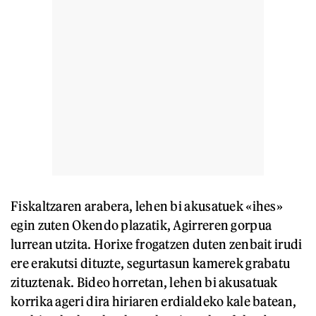
Fiskaltzaren arabera, lehen bi akusatuek «ihes»
egin zuten Okendo plazatik, Agirreren gorpua
lurrean utzita. Horixe frogatzen duten zenbait irudi
ere erakutsi dituzte, segurtasun kamerek grabatu
zituztenak. Bideo horretan, lehen bi akusatuak
korrika ageri dira hiriaren erdialdeko kale batean,