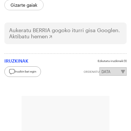
Gizarte gaiak
Aukeratu
BERRIA
gogoko iturri gisa Googlen.
Aktibatu hemen
IRUZKINAK
Ezkutatu iruzkinak
(1)
Iruzkin bat egin
ORDENATU