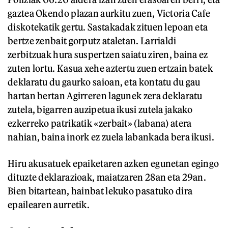
gaztea Okendo plazan aurkitu zuen, Victoria Cafe
diskotekatik gertu. Sastakadak zituen lepoan eta
bertze zenbait gorputz ataletan. Larrialdi
zerbitzuak hura suspertzen saiatu ziren, baina ez
zuten lortu. Kasua xehe aztertu zuen ertzain batek
deklaratu du gaurko saioan, eta kontatu du gau
hartan bertan Agirreren lagunek zera deklaratu
zutela, bigarren auzipetua ikusi zutela jakako
ezkerreko patrikatik «zerbait» (labana) atera
nahian, baina inork ez zuela labankada bera ikusi.
Hiru akusatuek epaiketaren azken egunetan egingo
dituzte deklarazioak, maiatzaren 28an eta 29an.
Bien bitartean, hainbat lekuko pasatuko dira
epailearen aurretik.