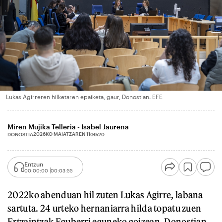
Lukas Agirreren hilketaren epaiketa, gaur, Donostian. EFE
Miren Mujika Telleria - Isabel Jaurena
2026KO MAIATZAREN 11
DONOSTIA
09:20
Entzun
00:00:00
00:03:55
2022ko abenduan hil zuten Lukas Agirre, labana
sartuta. 24 urteko hernaniarra hilda topatu zuen
Ertzaintzak Eguberri eguneko goizean, Donostian.