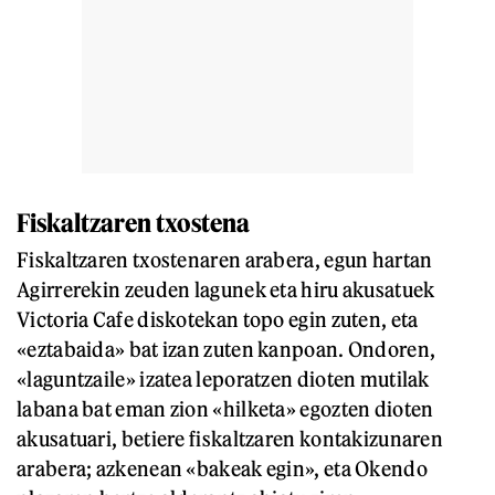
Fiskaltzaren txostena
Fiskaltzaren txostenaren arabera, egun hartan
Agirrerekin zeuden lagunek eta hiru akusatuek
Victoria Cafe diskotekan topo egin zuten, eta
«eztabaida» bat izan zuten kanpoan. Ondoren,
«laguntzaile» izatea leporatzen dioten mutilak
labana bat eman zion «hilketa» egozten dioten
akusatuari, betiere fiskaltzaren kontakizunaren
arabera; azkenean «bakeak egin», eta Okendo