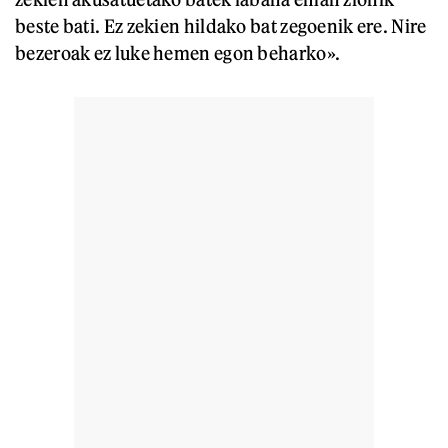
beste bati. Ez zekien hildako bat zegoenik ere. Nire
bezeroak ez luke hemen egon beharko».