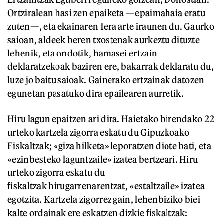
Ortziralean hasi zen epaiketa —epaimahaia eratu
zuten—, eta ekainaren 1era arte iraunen du. Gaurko
saioan, aldeek beren txostenak aurkeztu dituzte
lehenik, eta ondotik, hamasei ertzain
deklaratzekoak baziren ere, bakarrak deklaratu du,
luze jo baitu saioak. Gainerako ertzainak datozen
egunetan pasatuko dira epailearen aurretik.
Hiru lagun epaitzen ari dira. Haietako birendako 22
urteko kartzela zigorra eskatu du Gipuzkoako
Fiskaltzak; «giza hilketa» leporatzen diote bati, eta
«ezinbesteko laguntzaile» izatea bertzeari. Hiru
urteko zigorra eskatu du
fiskaltzak hirugarrenarentzat, «estaltzaile» izatea
egotzita. Kartzela zigorrez gain, lehenbiziko biei
kalte ordainak ere eskatzen dizkie fiskaltzak: