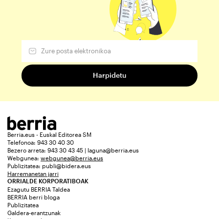
Berria.eus - Euskal Editorea SM
Telefonoa: 943 30 40 30
Bezero arreta: 943 30 43 45 | laguna@berria.eus
Webgunea:
webgunea@berria.eus
Publizitatea:
publi@bidera.eus
Harremanetan jarri
ORRIALDE KORPORATIBOAK
Ezagutu BERRIA Taldea
BERRIA berri bloga
Publizitatea
Galdera-erantzunak