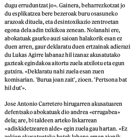
dugu erruduntzat jo». Gainera, beharrezkotzat jo
du esplikatzea bere bezeroak buru osasuneko
arazoak dituela, eta desintoxikazio zentroetan
egona dela adin txikikoa zenean. Nolanahi ere,
abokatuak gaurko auzi saioan halakorik esan ez
duen arren, gaur deklaratu duen ertzainak adierazi
du Lukas Agirre labanaz hil izanaz akusatutako
gazteak egindakoa aitortu zuela atxilotu eta egun
gutxira. «Deklaratu nahi zuela esan zuen
komisarian. 'Burua joan zait', zioen. 'Pertsona bat
hil dut'».
Jose Antonio Carretero hirugarren akusatuaren
defentsako abokatuak dio andrea «errugabea»
dela; are, bi taldeen arteko liskarrean
«adiskidetzearen alde» egin zuela gau hartan. «Ez
zekien akusatuetako batek labana eman zionik