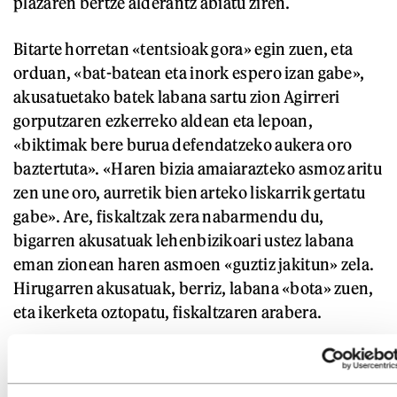
plazaren bertze alderantz abiatu ziren.
Bitarte horretan «tentsioak gora» egin zuen, eta
orduan, «bat-batean eta inork espero izan gabe»,
akusatuetako batek labana sartu zion Agirreri
gorputzaren ezkerreko aldean eta lepoan,
«biktimak bere burua defendatzeko aukera oro
baztertuta». «Haren bizia amaiarazteko asmoz aritu
zen une oro, aurretik bien arteko liskarrik gertatu
gabe». Are, fiskaltzak zera nabarmendu du,
bigarren akusatuak lehenbizikoari ustez labana
eman zionean haren asmoen «guztiz jakitun» zela.
Hirugarren akusatuak, berriz, labana «bota» zuen,
eta ikerketa oztopatu, fiskaltzaren arabera.
Iruinek Okendo plazako irudiak erakutsi ditu
gaurko saioan, bai eta gertakarien hitzezko argazki