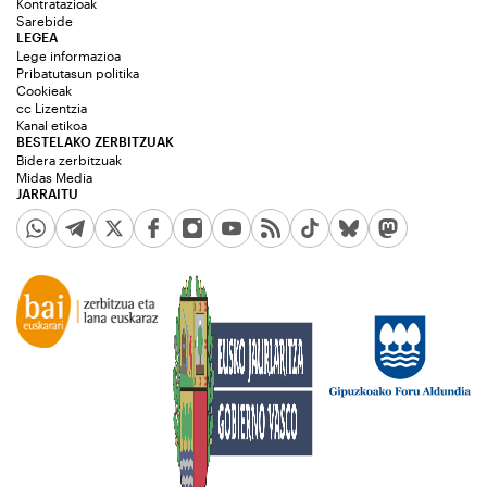
Kontratazioak
Sarebide
LEGEA
Lege informazioa
Pribatutasun politika
Cookieak
cc Lizentzia
Kanal etikoa
BESTELAKO ZERBITZUAK
Bidera zerbitzuak
Midas Media
JARRAITU