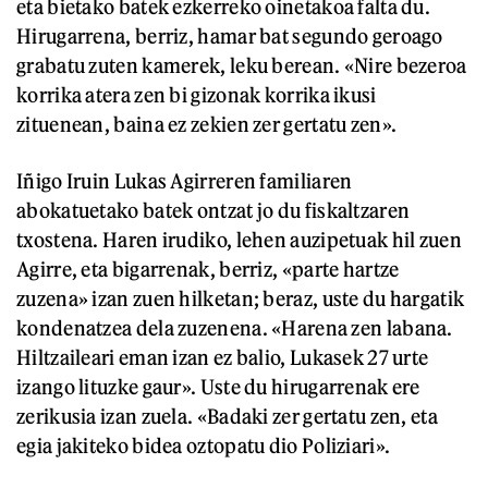
eta bietako batek ezkerreko oinetakoa falta du.
Hirugarrena, berriz, hamar bat segundo geroago
grabatu zuten kamerek, leku berean. «Nire bezeroa
korrika atera zen bi gizonak korrika ikusi
zituenean, baina ez zekien zer gertatu zen».
Iñigo Iruin Lukas Agirreren familiaren
abokatuetako batek ontzat jo du fiskaltzaren
txostena. Haren irudiko, lehen auzipetuak hil zuen
Agirre, eta bigarrenak, berriz, «parte hartze
zuzena» izan zuen hilketan; beraz, uste du hargatik
kondenatzea dela zuzenena. «Harena zen labana.
Hiltzaileari eman izan ez balio, Lukasek 27 urte
izango lituzke gaur». Uste du hirugarrenak ere
zerikusia izan zuela. «Badaki zer gertatu zen, eta
egia jakiteko bidea oztopatu dio Poliziari».