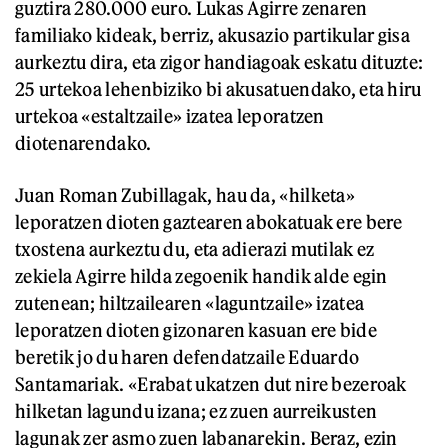
guztira 280.000 euro. Lukas Agirre zenaren
familiako kideak, berriz, akusazio partikular gisa
aurkeztu dira, eta zigor handiagoak eskatu dituzte:
25 urtekoa lehenbiziko bi akusatuendako, eta hiru
urtekoa «estaltzaile» izatea leporatzen
diotenarendako.
Juan Roman Zubillagak, hau da, «hilketa»
leporatzen dioten gaztearen abokatuak ere bere
txostena aurkeztu du, eta adierazi mutilak ez
zekiela Agirre hilda zegoenik handik alde egin
zutenean; hiltzailearen «laguntzaile» izatea
leporatzen dioten gizonaren kasuan ere bide
beretik jo du haren defendatzaile Eduardo
Santamariak. «Erabat ukatzen dut nire bezeroak
hilketan lagundu izana; ez zuen aurreikusten
lagunak zer asmo zuen labanarekin. Beraz, ezin