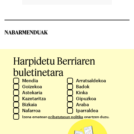
NABARMENDUAK
Harpidetu Berriaren
buletinetara
Mendia
Arratsaldekoa
Goizekoa
Badok
Astekaria
Kinka
Kazetaritza
Gipuzkoa
Bizkaia
Araba
Nafarroa
Iparraldea
Izena ematean
pribatutasun politika
onartzen duzu.