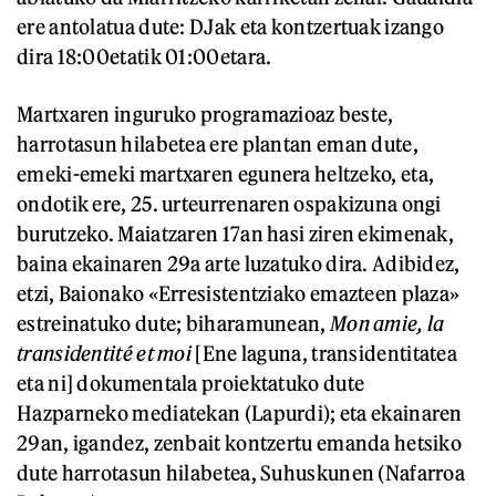
ere antolatua dute: DJak eta kontzertuak izango
dira 18:00etatik 01:00etara.
Martxaren inguruko programazioaz beste,
harrotasun hilabetea ere plantan eman dute,
emeki-emeki martxaren egunera heltzeko, eta,
ondotik ere, 25. urteurrenaren ospakizuna ongi
burutzeko. Maiatzaren 17an hasi ziren ekimenak,
baina ekainaren 29a arte luzatuko dira. Adibidez,
etzi, Baionako «Erresistentziako emazteen plaza»
estreinatuko dute; biharamunean,
Mon amie, la
transidentité et moi
[Ene laguna, transidentitatea
eta ni] dokumentala proiektatuko dute
Hazparneko mediatekan (Lapurdi); eta ekainaren
29an, igandez, zenbait kontzertu emanda hetsiko
dute harrotasun hilabetea, Suhuskunen (Nafarroa