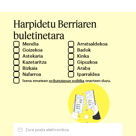
Harpidetu Berriaren
buletinetara
Mendia
Arratsaldekoa
Goizekoa
Badok
Astekaria
Kinka
Kazetaritza
Gipuzkoa
Bizkaia
Araba
Nafarroa
Iparraldea
Izena ematean
pribatutasun politika
onartzen duzu.