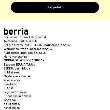
Berria.eus - Euskal Editorea SM
Telefonoa: 943 30 40 30
Bezero arreta: 943 30 43 45 | laguna@berria.eus
Webgunea:
webgunea@berria.eus
Publizitatea:
publi@bidera.eus
Harremanetan jarri
ORRIALDE KORPORATIBOAK
Ezagutu BERRIA Taldea
BERRIA berri bloga
Publizitatea
Galdera-erantzunak
Kontratazioak
Sarebide
LEGEA
Lege informazioa
Pribatutasun politika
Cookieak
cc Lizentzia
Kanal etikoa