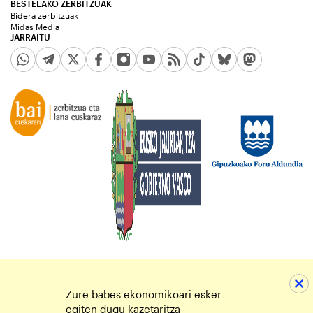
BESTELAKO ZERBITZUAK
Bidera zerbitzuak
Midas Media
JARRAITU
Zure babes ekonomikoari esker
egiten dugu kazetaritza