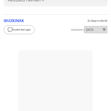
IRUZKINAK
Ez dago iruzkinik
Iruzkin bat egin
ORDENATU