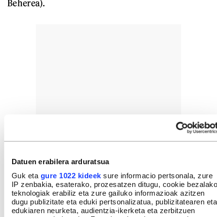
Beherea).
Datuen erabilera arduratsua
Guk eta
gure 1022 kideek
sure informacio pertsonala, zure
IP zenbakia, esaterako, prozesatzen ditugu, cookie bezalak
teknologiak erabiliz eta zure gailuko informazioak azitzen
dugu publizitate eta eduki pertsonalizatua, publizitatearen eta
edukiaren neurketa, audientzia-ikerketa eta zerbitzuen