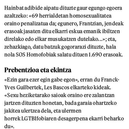
Hainbat adibide aipatu dituzte gaur egungo egoera
azaltzeko: «69 herrialdetan homosexualitatea
oraino penalizatua da; egunero, Frantzian, jendeak
erasoak jasaten ditu elkarri eskua emanik ibiltzen
direlako edo elkar musukatzen dutelako...»; eta,
zehazkiago, datu batzuk gogorarazi dituzte, hala
nola SOS Homofobiak salatu dituen 1.690 erasoak.
Prebentzioa eta ekintza
«Ezin gara ezer egin gabe egon», erran du Franck-
Yves Guilbertek, Les Bascos elkarteko kideak.
«Sexu heziketarako saioak oraino ere zalantzan
jartzen dituzten honetan, bada garaia ohartzeko
jakitea ulertzea dela, eta ulermen
horrek LGTBIfobiaren desagerpena ekarri beharko
du».