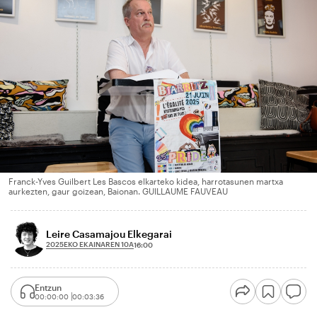
Franck-Yves Guilbert Les Bascos elkarteko kidea, harrotasunen martxa
aurkezten, gaur goizean, Baionan. GUILLAUME FAUVEAU
Leire Casamajou Elkegarai
2025EKO EKAINAREN 10A
16:00
Entzun
00:00:00
00:03:36