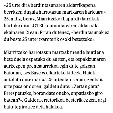
«25 urte dira berdintasunaren aldarrikapena
berritzen dugula harrotasun martxaren karietara».
25. aldiz, beraz, Miarritzeko (Lapurdi) karrikak
hartuko ditu LGTBI komunitatearen aldarriak,
ekainaren 21ean. Erran dutenez, «berdintasunak ez
du beste 25 urte itxaroterik osoki betetzeko».
Miarritzeko harrotasun martxak mende laurdena
bete duela ospatuko du aurten, eta ospakizunaren
aurkezpen prentsaurrekoa egin dute goizean,
Baionan, Les Bascos elkarteko kideek. Haiek
antolatu dute martxa 25 urteotan. Orain, zenbait
urte pasa ondoren, galdetu dute: «Zertan gara?
Errespetuzko, borondate oneko, enpatiazko giro
batean?». Galdera erretorikoa besterik ez zen, argi
baitute giroa ez dela halakoa.