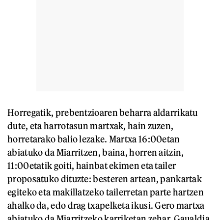
Horregatik, prebentzioaren beharra aldarrikatu
dute, eta harrotasun martxak, hain zuzen,
horretarako balio lezake. Martxa 16:00etan
abiatuko da Miarritzen, baina, horren aitzin,
11:00etatik goiti, hainbat ekimen eta tailer
proposatuko dituzte: besteren artean, pankartak
egiteko eta makillatzeko tailerretan parte hartzen
ahalko da, edo drag txapelketa ikusi. Gero martxa
abiatuko da Miarritzeko karriketan zehar. Gaualdia