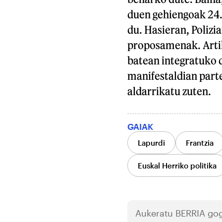
duen gehiengoak 24.
du. Hasieran, Polizi
proposamenak. Artiku
batean integratuko d
manifestaldian part
aldarrikatu zuten.
GAIAK
Lapurdi
Frantzia
Euskal Herriko politika
Aukeratu
BERRIA
gog