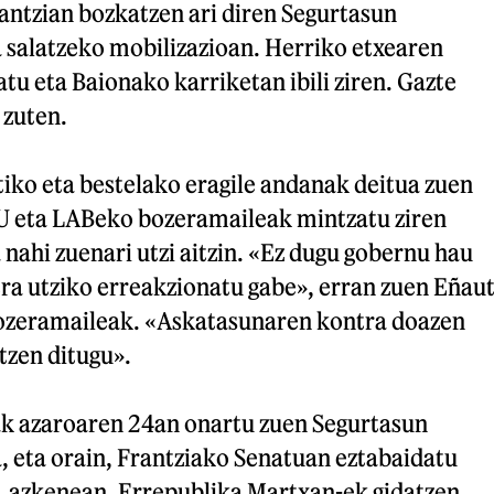
antzian bozkatzen ari diren Segurtasun
salatzeko mobilizazioan. Herriko etxearen
atu eta Baionako karriketan ibili ziren. Gazte
 zuten.
itiko eta bestelako eragile andanak deitua zuen
SU eta LABeko bozeramaileak mintzatu ziren
nahi zuenari utzi aitzin. «Ez dugu gobernu hau
ra utziko erreakzionatu gabe», erran zuen Eñau
eramaileak. «Askatasunaren kontra doazen
tzen ditugu».
k azaroaren 24an onartu zuen Segurtasun
 eta orain, Frantziako Senatuan eztabaidatu
, azkenean, Errepublika Martxan-ek gidatzen