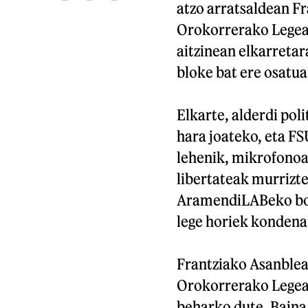
atzo arratsaldean Fr
Orokorrerako Legea 
aitzinean elkarretar
bloke bat ere osatua
Elkarte, alderdi pol
hara joateko, eta F
lehenik, mikrofonoa 
libertateak murrizte
AramendiLABeko boz
lege horiek kondena
Frantziako Asanblea
Orokorrerako Legea,
beharko dute. Baina