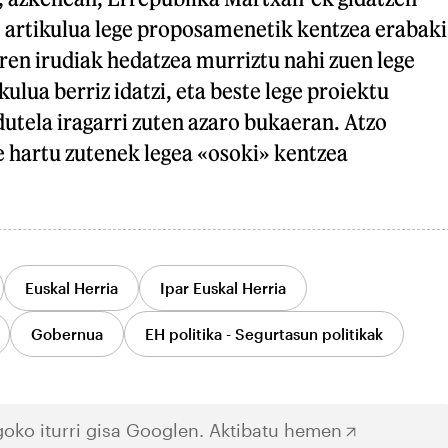
 artikulua lege proposamenetik kentzea erabaki
aren irudiak hedatzea murriztu nahi zuen lege
lua berriz idatzi, eta beste lege proiektu
utela iragarri zuten azaro bukaeran. Atzo
e hartu zutenek legea «osoki» kentzea
Euskal Herria
Ipar Euskal Herria
Gobernua
EH politika - Segurtasun politikak
oko iturri gisa Googlen.
Aktibatu hemen