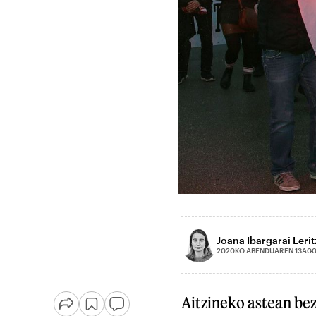
Joana Ibargarai Lerit
2020KO ABENDUAREN 13A
00
Aitzineko astean bez