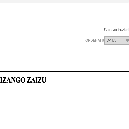
Ez dago iruzkin
ORDENATU
IZANGO ZAIZU