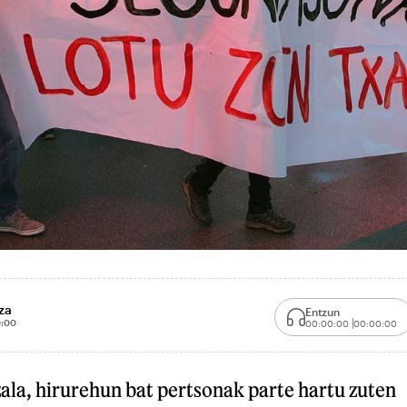
za
Entzun
:00
00:00:00
00:00:00
ala, hirurehun bat pertsonak parte hartu zuten