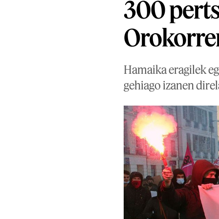
300 perts
Orokorrer
Hamaika eragilek eg
gehiago izanen direl