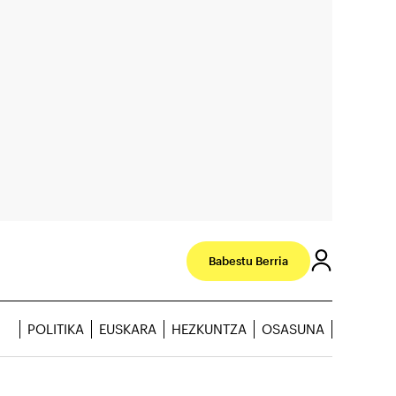
Babestu Berria
POLITIKA
EUSKARA
HEZKUNTZA
OSASUNA