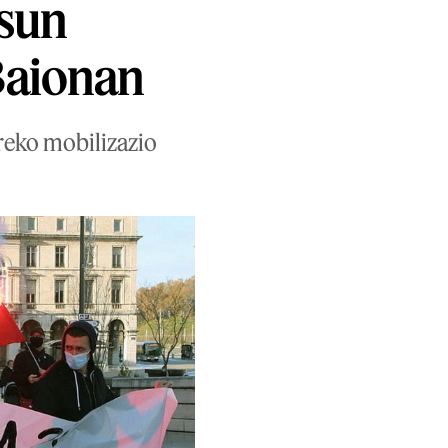
asun
Baionan
reko mobilizazio