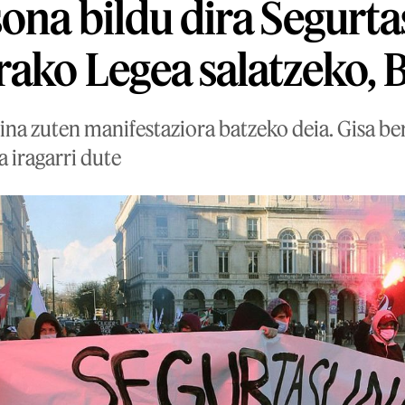
ona bildu dira Segurt
ako Legea salatzeko, 
ina zuten manifestaziora batzeko deia. Gisa be
a iragarri dute