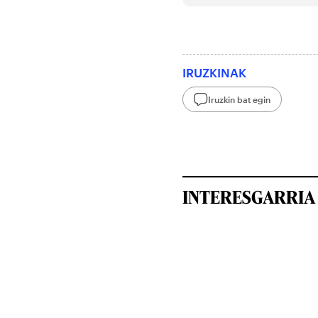
IRUZKINAK
Iruzkin bat egin
INTERESGARRIA 