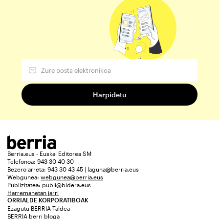
Berria.eus - Euskal Editorea SM
Telefonoa: 943 30 40 30
Bezero arreta: 943 30 43 45 | laguna@berria.eus
Webgunea:
webgunea@berria.eus
Publizitatea:
publi@bidera.eus
Harremanetan jarri
ORRIALDE KORPORATIBOAK
Ezagutu BERRIA Taldea
BERRIA berri bloga