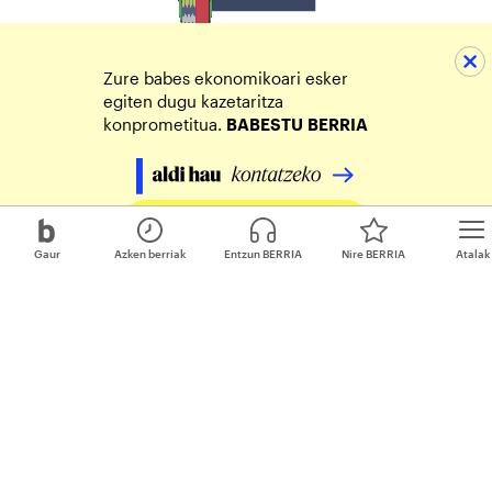
Zure babes ekonomikoari esker
egiten dugu kazetaritza
konprometitua.
BABESTU
BERRIA
Egin zure ekarpena
Gaur
Azken berriak
Entzun BERRIA
Nire BERRIA
Atalak