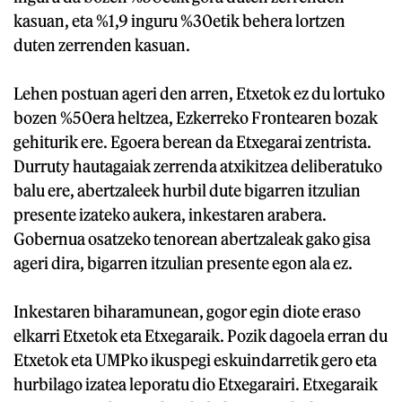
kasuan, eta %1,9 inguru %30etik behera lortzen
duten zerrenden kasuan.
Lehen postuan ageri den arren, Etxetok ez du lortuko
bozen %50era heltzea, Ezkerreko Frontearen bozak
gehiturik ere. Egoera berean da Etxegarai zentrista.
Durruty hautagaiak zerrenda atxikitzea deliberatuko
balu ere, abertzaleek hurbil dute bigarren itzulian
presente izateko aukera, inkestaren arabera.
Gobernua osatzeko tenorean abertzaleak gako gisa
ageri dira, bigarren itzulian presente egon ala ez.
Inkestaren biharamunean, gogor egin diote eraso
elkarri Etxetok eta Etxegaraik. Pozik dagoela erran du
Etxetok eta UMPko ikuspegi eskuindarretik gero eta
hurbilago izatea leporatu dio Etxegarairi. Etxegaraik