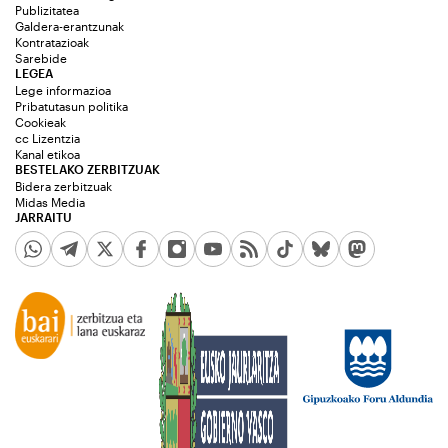
Publizitatea
Galdera-erantzunak
Kontratazioak
Sarebide
LEGEA
Lege informazioa
Pribatutasun politika
Cookieak
cc Lizentzia
Kanal etikoa
BESTELAKO ZERBITZUAK
Bidera zerbitzuak
Midas Media
JARRAITU