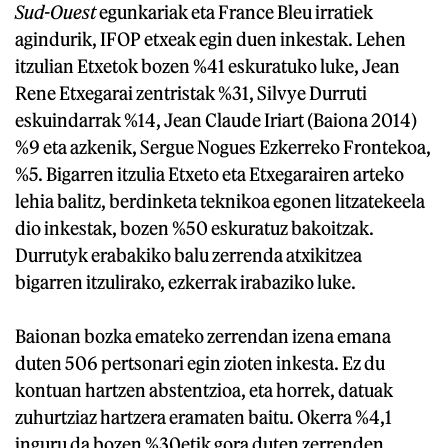
Sud-Ouest
egunkariak eta France Bleu irratiek
agindurik, IFOP etxeak egin duen inkestak. Lehen
itzulian Etxetok bozen %41 eskuratuko luke, Jean
Rene Etxegarai zentristak %31, Silvye Durruti
eskuindarrak %14, Jean Claude Iriart (Baiona 2014)
%9 eta azkenik, Sergue Nogues Ezkerreko Frontekoa,
%5. Bigarren itzulia Etxeto eta Etxegarairen arteko
lehia balitz, berdinketa teknikoa egonen litzatekeela
dio inkestak, bozen %50 eskuratuz bakoitzak.
Durrutyk erabakiko balu zerrenda atxikitzea
bigarren itzulirako, ezkerrak irabaziko luke.
Baionan bozka emateko zerrendan izena emana
duten 506 pertsonari egin zioten inkesta. Ez du
kontuan hartzen abstentzioa, eta horrek, datuak
zuhurtziaz hartzera eramaten baitu. Okerra %4,1
inguru da bozen %30etik gora duten zerrenden