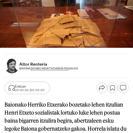
Aitor Renteria
2014KO MARTXOAREN 15A
BAIONA
00:00
Entzun
00:00:00
00:00:00
Baionako Herriko Etxerako bozetako lehen itzulian
Henri Etxeto sozialistak lortuko luke lehen postua
baina bigarren itzulira begira, abertzaleen esku
legoke Baiona gobernatzeko gakoa. Horrela islatu du