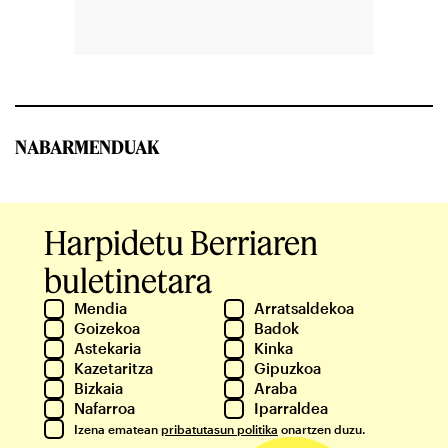
NABARMENDUAK
Harpidetu Berriaren
buletinetara
Mendia
Arratsaldekoa
Goizekoa
Badok
Astekaria
Kinka
Kazetaritza
Gipuzkoa
Bizkaia
Araba
Nafarroa
Iparraldea
Izena ematean
pribatutasun politika
onartzen duzu.