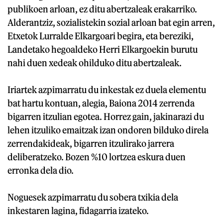
publikoen arloan, ez ditu abertzaleak erakarriko.
Alderantziz, sozialistekin sozial arloan bat egin arren,
Etxetok Lurralde Elkargoari begira, eta bereziki,
Landetako hegoaldeko Herri Elkargoekin burutu
nahi duen xedeak ohilduko ditu abertzaleak.
Iriartek azpimarratu du inkestak ez duela elementu
bat hartu kontuan, alegia, Baiona 2014 zerrenda
bigarren itzulian egotea. Horrez gain, jakinarazi du
lehen itzuliko emaitzak izan ondoren bilduko direla
zerrendakideak, bigarren itzulirako jarrera
deliberatzeko. Bozen %10 lortzea eskura duen
erronka dela dio.
Noguesek azpimarratu du sobera txikia dela
inkestaren lagina, fidagarria izateko.