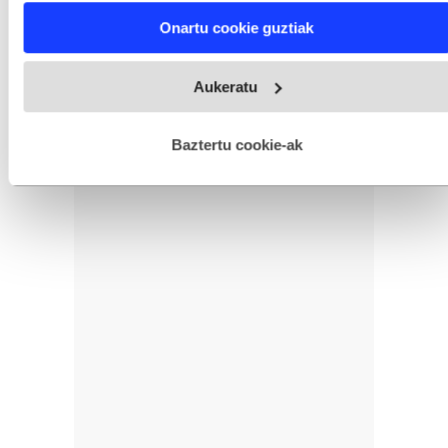
Find out more about how your personal data is processed
Onartu cookie guztiak
and set your preferences in the
details section
.
Webgune honek cookie propioak eta hirugarrenen cookie-
Aukeratu
fitxategiak erabiltzen ditu. Zure esperientzia eta zerbitzuak
hobetzeko asmoz, cookie teknologiaz baliatzen gara. Ohar
hau onartuz gero, teknologia hori erabiltzeko baimen
esplizitua ematen diguzu.
Gehiago irakurri
Baztertu cookie-ak