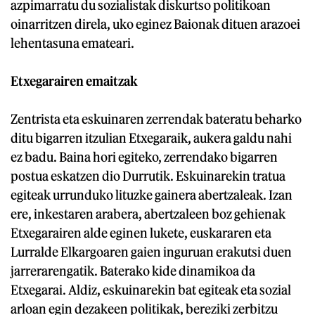
azpimarratu du sozialistak diskurtso politikoan
oinarritzen direla, uko eginez Baionak dituen arazoei
lehentasuna emateari.
Etxegarairen emaitzak
Zentrista eta eskuinaren zerrendak bateratu beharko
ditu bigarren itzulian Etxegaraik, aukera galdu nahi
ez badu. Baina hori egiteko, zerrendako bigarren
postua eskatzen dio Durrutik. Eskuinarekin tratua
egiteak urrunduko lituzke gainera abertzaleak. Izan
ere, inkestaren arabera, abertzaleen boz gehienak
Etxegarairen alde eginen lukete, euskararen eta
Lurralde Elkargoaren gaien inguruan erakutsi duen
jarrerarengatik. Baterako kide dinamikoa da
Etxegarai. Aldiz, eskuinarekin bat egiteak eta sozial
arloan egin dezakeen politikak, bereziki zerbitzu