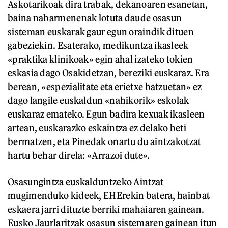
Askotarikoak dira trabak, dekanoaren esanetan,
baina nabarmenenak lotuta daude osasun
sisteman euskarak gaur egun oraindik dituen
gabeziekin. Esaterako, medikuntza ikasleek
«praktika klinikoak» egin ahal izateko tokien
eskasia dago Osakidetzan, bereziki euskaraz. Era
berean, «espezialitate eta erietxe batzuetan» ez
dago langile euskaldun «nahikorik» eskolak
euskaraz emateko. Egun badira kexuak ikasleen
artean, euskarazko eskaintza ez delako beti
bermatzen, eta Pinedak onartu du aintzakotzat
hartu behar direla: «Arrazoi dute».
Osasungintza euskalduntzeko Aintzat
mugimenduko kideek, EHErekin batera, hainbat
eskaera jarri dituzte berriki mahaiaren gainean.
Eusko Jaurlaritzak osasun sistemaren gainean itun