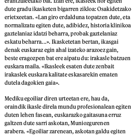
erantzuleetako bat. Izan ere, ikasleek hor egiten
dute gradu ikasketen bigarren zikloa: Osakidetzako
erietxeetan. «Lan giro erdalduna topatzen dute, eta
normalizatu egiten dute, adibidez, historia klinikoa
gaztelaniaz idatzi beharra, probak gaztelaniaz
eskatu beharra...». Ikasketetan bertan, ikasgai
denak euskaraz egin ahal izateko arazoez gain,
beste eragozpen bat ere aipatu du: irakasle batzuen
euskara maila. «Ikasleek esaten dute zenbait
irakaslek euskara kalitate eskasarekin ematen
dutela dagokien gaia».
Mediku egoiliar diren urteetan ere, hau da,
oraindik ikasle direla mundu profesionalean egiten
duten lehen fasean, euskarazko gaitasuna erruz
galtzen dute sarri askotan, Muniozgurenen
arabera. «Egoiliar zarenean, askotan galdu egiten