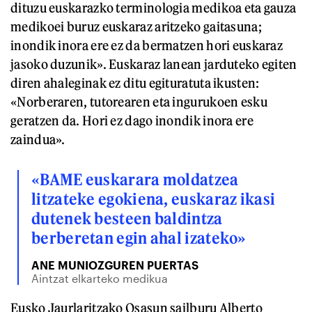
dituzu euskarazko terminologia medikoa eta gauza
medikoei buruz euskaraz aritzeko gaitasuna;
inondik inora ere ez da bermatzen hori euskaraz
jasoko duzunik». Euskaraz lanean jarduteko egiten
diren ahaleginak ez ditu egituratuta ikusten:
«Norberaren, tutorearen eta ingurukoen esku
geratzen da. Hori ez dago inondik inora ere
zaindua».
«BAME euskarara moldatzea
litzateke egokiena, euskaraz ikasi
dutenek besteen baldintza
berberetan egin ahal izateko»
ANE MUNIOZGUREN PUERTAS
Aintzat elkarteko medikua
Eusko Jaurlaritzako Osasun sailburu Alberto