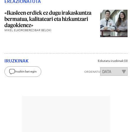
ERLAZIONATUTA
«Ikasleen erdiek ez dugu irakaskuntza
bermatua, kalitateari eta hizkuntzari
dagokienez»
MIKEL ELKOROBEREZIBAR BELOKI
IRUZKINAK
Ezkutatu iruzkinak
(3)
Iruzkin bat egin
ORDENATU