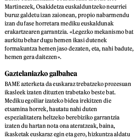
Martinezek, Osakidetza euskalduntzeko neurriei
buruz galdetu izan zaionean, propio nabarmendu
izan du fase horretara mediku euskaldunak
erakartzearen garrantzia. «Legezko mekanismo bat
aurkitu behar dugu hemen ikasi dutenek
formakuntza hemen jaso dezaten, eta, nahi badute,
hemen gera daitezen».
Gaztelaniazko galbahea
BAME azterketa da euskaraz trebatzeko prozesuan
ikasleek izaten dituzten trabetako beste bat.
Mediku egoiliar izateko bidea irekitzen die
etsamina horrek, hautatu nahi duten
espezialitatera heltzeko berebiziko garrantzia
izaten du hartan nota ona ateratzeak, baina,
ikasketak euskaraz egin eta gero, hizkuntza aldatu