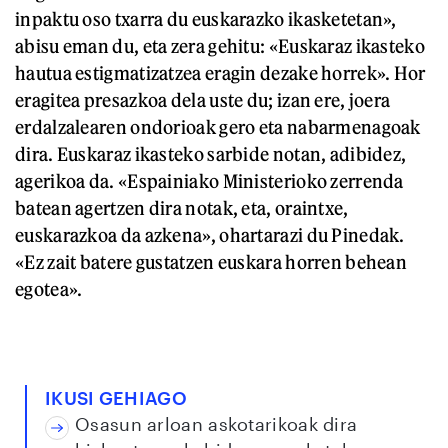
inpaktu oso txarra du euskarazko ikasketetan»,
abisu eman du, eta zera gehitu: «Euskaraz ikasteko
hautua estigmatizatzea eragin dezake horrek». Hor
eragitea presazkoa dela uste du; izan ere, joera
erdalzalearen ondorioak gero eta nabarmenagoak
dira. Euskaraz ikasteko sarbide notan, adibidez,
agerikoa da. «Espainiako Ministerioko zerrenda
batean agertzen dira notak, eta, oraintxe,
euskarazkoa da azkena», ohartarazi du Pinedak.
«Ez zait batere gustatzen euskara horren behean
egotea».
IKUSI GEHIAGO
Osasun arloan askotarikoak dira