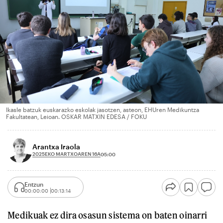
Ikasle batzuk euskarazko eskolak jasotzen, asteon, EHUren Medikuntza
Fakultatean, Leioan. OSKAR MATXIN EDESA / FOKU
Arantxa Iraola
2025EKO MARTXOAREN 16A
05:00
Entzun
00:00:00
00:13:14
Medikuak ez dira osasun sistema on baten oinarri