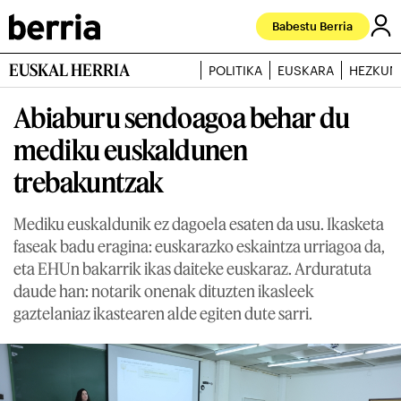
Babestu Berria
EUSKAL HERRIA
POLITIKA
EUSKARA
HEZKUN
Abiaburu sendoagoa behar du
mediku euskaldunen
trebakuntzak
Mediku euskaldunik ez dagoela esaten da usu. Ikasketa
faseak badu eragina: euskarazko eskaintza urriagoa da,
eta EHUn bakarrik ikas daiteke euskaraz. Arduratuta
daude han: notarik onenak dituzten ikasleek
gaztelaniaz ikastearen alde egiten dute sarri.