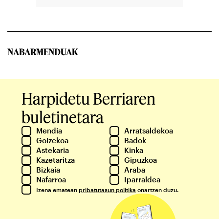
NABARMENDUAK
Harpidetu Berriaren
buletinetara
Mendia
Arratsaldekoa
Goizekoa
Badok
Astekaria
Kinka
Kazetaritza
Gipuzkoa
Bizkaia
Araba
Nafarroa
Iparraldea
Izena ematean
pribatutasun politika
onartzen duzu.