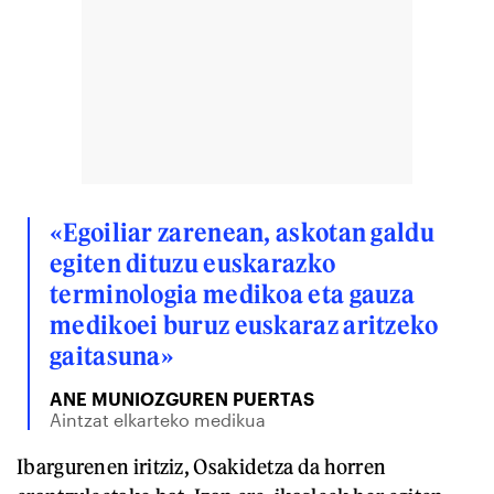
«Egoiliar zarenean, askotan galdu
egiten dituzu euskarazko
terminologia medikoa eta gauza
medikoei buruz euskaraz aritzeko
gaitasuna»
ANE MUNIOZGUREN PUERTAS
Aintzat elkarteko medikua
Ibargurenen iritziz, Osakidetza da horren