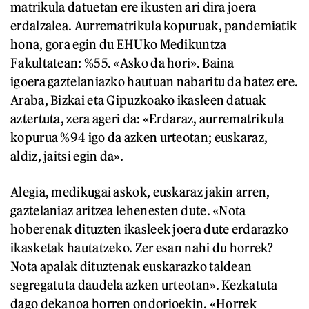
matrikula datuetan ere ikusten ari dira joera
erdalzalea. Aurrematrikula kopuruak, pandemiatik
hona, gora egin du EHUko Medikuntza
Fakultatean: %55. «Asko da hori». Baina
igoera gaztelaniazko hautuan nabaritu da batez ere.
Araba, Bizkai eta Gipuzkoako ikasleen datuak
aztertuta, zera ageri da: «Erdaraz, aurrematrikula
kopurua %94 igo da azken urteotan; euskaraz,
aldiz, jaitsi egin da».
Alegia, medikugai askok, euskaraz jakin arren,
gaztelaniaz aritzea lehenesten dute. «Nota
hoberenak dituzten ikasleek joera dute erdarazko
ikasketak hautatzeko. Zer esan nahi du horrek?
Nota apalak dituztenak euskarazko taldean
segregatuta daudela azken urteotan». Kezkatuta
dago dekanoa horren ondorioekin. «Horrek