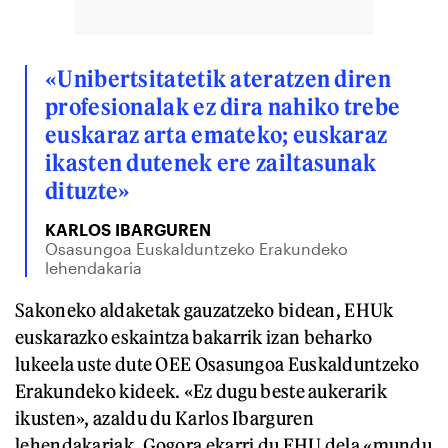
«Unibertsitatetik ateratzen diren
profesionalak ez dira nahiko trebe
euskaraz arta emateko; euskaraz
ikasten dutenek ere zailtasunak
dituzte»
KARLOS IBARGUREN
Osasungoa Euskalduntzeko Erakundeko
lehendakaria
Sakoneko aldaketak gauzatzeko bidean, EHUk
euskarazko eskaintza bakarrik izan beharko
lukeela uste dute OEE Osasungoa Euskalduntzeko
Erakundeko kideek. «Ez dugu beste aukerarik
ikusten», azaldu du Karlos Ibarguren
lehendakariak. Gogora ekarri du EHU dela «mundu