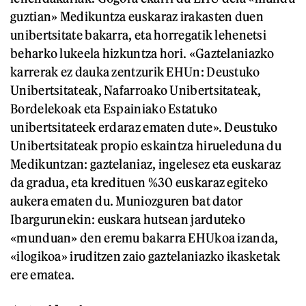
guztian» Medikuntza euskaraz irakasten duen
unibertsitate bakarra, eta horregatik lehenetsi
beharko lukeela hizkuntza hori. «Gaztelaniazko
karrerak ez dauka zentzurik EHUn: Deustuko
Unibertsitateak, Nafarroako Unibertsitateak,
Bordelekoak eta Espainiako Estatuko
unibertsitateek erdaraz ematen dute». Deustuko
Unibertsitateak propio eskaintza hirueleduna du
Medikuntzan: gaztelaniaz, ingelesez eta euskaraz
da gradua, eta kredituen %30 euskaraz egiteko
aukera ematen du. Muniozguren bat dator
Ibargurunekin: euskara hutsean jarduteko
«munduan» den eremu bakarra EHUkoa izanda,
«ilogikoa» iruditzen zaio gaztelaniazko ikasketak
ere ematea.