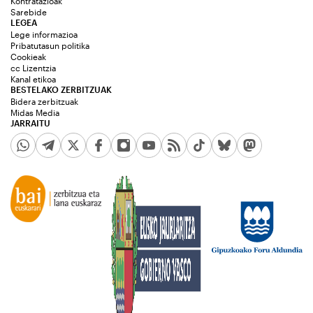
Kontratazioak
Sarebide
LEGEA
Lege informazioa
Pribatutasun politika
Cookieak
cc Lizentzia
Kanal etikoa
BESTELAKO ZERBITZUAK
Bidera zerbitzuak
Midas Media
JARRAITU