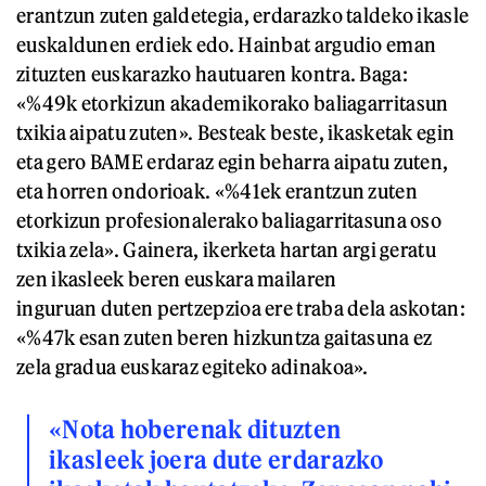
erantzun zuten galdetegia, erdarazko taldeko ikasle
euskaldunen erdiek edo. Hainbat argudio eman
zituzten euskarazko hautuaren kontra. Baga:
«%49k etorkizun akademikorako baliagarritasun
txikia aipatu zuten». Besteak beste, ikasketak egin
eta gero BAME erdaraz egin beharra aipatu zuten,
eta horren ondorioak. «%41ek erantzun zuten
etorkizun profesionalerako baliagarritasuna oso
txikia zela». Gainera, ikerketa hartan argi geratu
zen ikasleek beren euskara mailaren
inguruan duten pertzepzioa ere traba dela askotan:
«%47k esan zuten beren hizkuntza gaitasuna ez
zela gradua euskaraz egiteko adinakoa».
«Nota hoberenak dituzten
ikasleek joera dute erdarazko