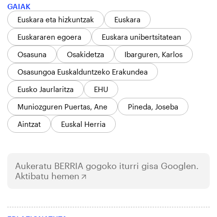
GAIAK
Euskara eta hizkuntzak
Euskara
Euskararen egoera
Euskara unibertsitatean
Osasuna
Osakidetza
Ibarguren, Karlos
Osasungoa Euskalduntzeko Erakundea
Eusko Jaurlaritza
EHU
Muniozguren Puertas, Ane
Pineda, Joseba
Aintzat
Euskal Herria
Aukeratu
BERRIA
gogoko iturri gisa Googlen.
Aktibatu hemen