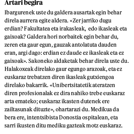
Artari begira
Ibargurenek uste du galdera ausartak egin behar
direla aurrera egite aldera. «Zer jarriko dugu
erdian? Fakultatea eta irakasleak, edo ikasleak eta
gaixoak? Galdera hori norbaitek egin behar du,
zeren eta gaur egun, gauzak antolatuta dauden
eran, argi dago: erdian ez daude ez ikasleak eta ez
gaixoak». Sakoneko aldaketak behar direla uste du.
Halakoxeak direlako gaur egungo arazoak, eta ez
euskaraz trebatzen diren ikasleak gutxiengoa
direlako bakarrik. «Unibertsitatetik ateratzen
diren profesionalak ez dira nahiko trebe euskaraz
arta emateko; euskaraz ikasten dutenek ere
zailtasunak dituzte», ohartarazi du. Medikua da
bera ere, intentsibista Donostia ospitalean, eta
sarri ikusten ditu mediku gazteak motz euskaraz.