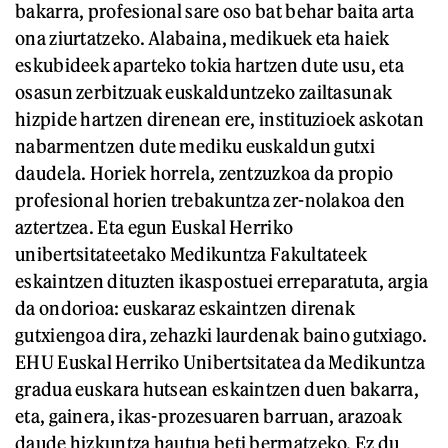
bakarra, profesional sare oso bat behar baita arta
ona ziurtatzeko. Alabaina, medikuek eta haiek
eskubideek aparteko tokia hartzen dute usu, eta
osasun zerbitzuak euskalduntzeko zailtasunak
hizpide hartzen direnean ere, instituzioek askotan
nabarmentzen dute mediku euskaldun gutxi
daudela. Horiek horrela, zentzuzkoa da propio
profesional horien trebakuntza zer-nolakoa den
aztertzea. Eta egun Euskal Herriko
unibertsitateetako Medikuntza Fakultateek
eskaintzen dituzten ikaspostuei erreparatuta, argia
da ondorioa: euskaraz eskaintzen direnak
gutxiengoa dira, zehazki laurdenak baino gutxiago.
EHU Euskal Herriko Unibertsitatea da Medikuntza
gradua euskara hutsean eskaintzen duen bakarra,
eta, gainera, ikas-prozesuaren barruan, arazoak
daude hizkuntza hautua beti bermatzeko. Ez du