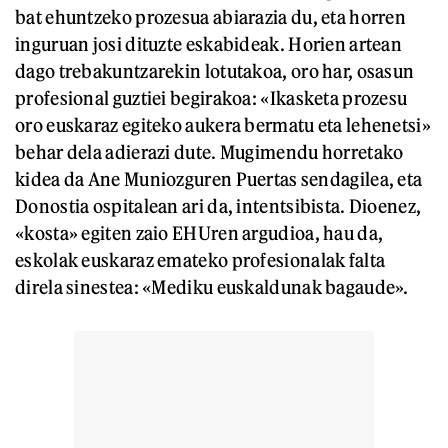
bat ehuntzeko prozesua abiarazia du, eta horren
inguruan josi dituzte eskabideak. Horien artean
dago trebakuntzarekin lotutakoa, oro har, osasun
profesional guztiei begirakoa: «Ikasketa prozesu
oro euskaraz egiteko aukera bermatu eta lehenetsi»
behar dela adierazi dute. Mugimendu horretako
kidea da Ane Muniozguren Puertas sendagilea, eta
Donostia ospitalean ari da, intentsibista. Dioenez,
«kosta» egiten zaio EHUren argudioa, hau da,
eskolak euskaraz emateko profesionalak falta
direla sinestea: «Mediku euskaldunak bagaude».