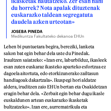
ikasketak hautatzeko. Zer esan nahi
du horrek? Nota apalak dituztenak
euskarazko taldean segregatuta
daudela azken urteotan»
JOSEBA PINEDA
Medikuntza Fakultateko dekanoa EHUn
Lehen bi puntuetara begira, bereziki, lanketa
sakon bat egin behar dela uste du Pinedak.
Iraultzen saiatzeko: «Izan ere, laburbilduz, ikasleek
esan zuten euskaraz ikasteko aparteko esfortzua ez
dagoela aitortuta, edo etorkizunerako zailtasun
handiagoak dakartzala». Ikuspegi hori aldatze
aldera, iruditzen zaio EHUn bertan eta Osakidetzan
eragin behar dela. «Zerbait egin behar dugu ikasle
euskaldunen artean euskarazko ikasketak
bultzatzeko». Izan ere, aurrematrikula eta