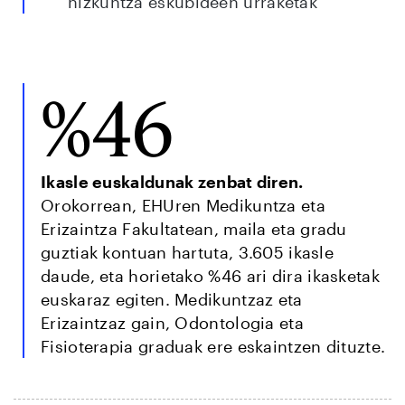
hizkuntza eskubideen urraketak
%46
Ikasle euskaldunak zenbat diren.
Orokorrean, EHUren Medikuntza eta
Erizaintza Fakultatean, maila eta gradu
guztiak kontuan hartuta, 3.605 ikasle
daude, eta horietako %46 ari dira ikasketak
euskaraz egiten. Medikuntzaz eta
Erizaintzaz gain, Odontologia eta
Fisioterapia graduak ere eskaintzen dituzte.