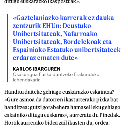
ditugu euskarazko ikaspostuak».
«Gaztelaniazko karrerak ez dauka
zentzurik EHUn: Deustuko
Unibertsitateak, Nafarroako
Unibertsitateak, Bordelekoak eta
Espainiako Estatuko unibertsitateek
erdaraz ematen dute»
KARLOS IBARGUREN
Osasungoa Euskalduntzeko Erakundeko
lehendakaria
Handitu daiteke gehiago euskarazko eskaintza?
«Gure asmoa da datorren ikasturterako pixka bat
handitzea: gutxi gorabehera hamasei leku gehiago
eskainiko ditugu euskaraz», aurreratu du Pinedak.
Hortik aurrerako bidea zail ikusten du, ordea.