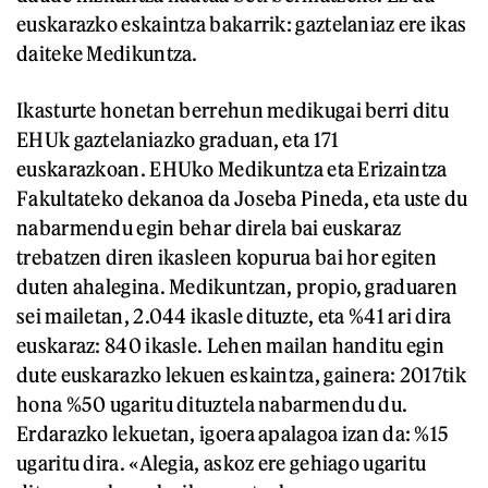
euskarazko eskaintza bakarrik: gaztelaniaz ere ikas
daiteke Medikuntza.
Ikasturte honetan berrehun medikugai berri ditu
EHUk gaztelaniazko graduan, eta 171
euskarazkoan. EHUko Medikuntza eta Erizaintza
Fakultateko dekanoa da Joseba Pineda, eta uste du
nabarmendu egin behar direla bai euskaraz
trebatzen diren ikasleen kopurua bai hor egiten
duten ahalegina. Medikuntzan, propio, graduaren
sei mailetan, 2.044 ikasle dituzte, eta %41 ari dira
euskaraz: 840 ikasle. Lehen mailan handitu egin
dute euskarazko lekuen eskaintza, gainera: 2017tik
hona %50 ugaritu dituztela nabarmendu du.
Erdarazko lekuetan, igoera apalagoa izan da: %15
ugaritu dira. «Alegia, askoz ere gehiago ugaritu