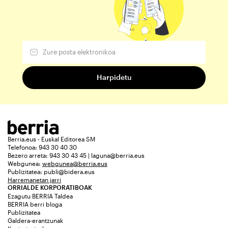
Berria.eus - Euskal Editorea SM
Telefonoa: 943 30 40 30
Bezero arreta: 943 30 43 45 | laguna@berria.eus
Webgunea:
webgunea@berria.eus
Publizitatea:
publi@bidera.eus
Harremanetan jarri
ORRIALDE KORPORATIBOAK
Ezagutu BERRIA Taldea
BERRIA berri bloga
Publizitatea
Galdera-erantzunak