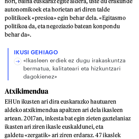
hori, baina euskaraz egite aldera, uste du erakunde
autonomikoek eta horietan ari diren talde
politikoek «presioa» egin behar dela. «Egitasmo
politikoa da, eta negoziazio batean konpondu
behar da».
IKUSI GEHIAGO
«Ikasleen erdiek ez dugu irakaskuntza
bermatua, kalitateari eta hizkuntzari
dagokienez»
Atxikimendua
EHUn ikusten ari dira euskarazko hautuaren
aldeko atxikimendua apaltzen ari dela ikasleen
artean. 2017an, inkesta bat egin zieten gaztelaniaz
ikasten ari ziren ikasle euskaldunei, eta
galdetu «zergatik» ari ziren erdaraz. 47 ikaslek