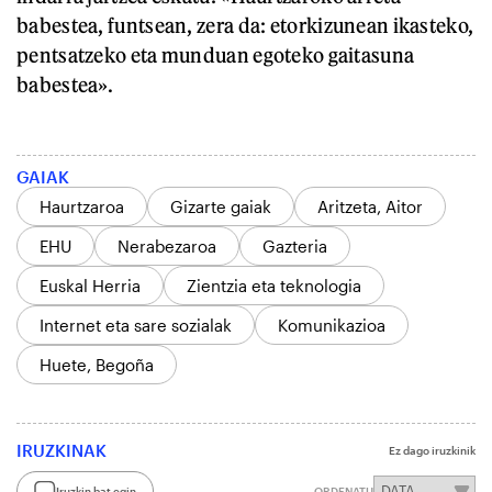
babestea, funtsean, zera da: etorkizunean ikasteko,
pentsatzeko eta munduan egoteko gaitasuna
babestea».
GAIAK
Haurtzaroa
Gizarte gaiak
Aritzeta, Aitor
EHU
Nerabezaroa
Gazteria
Euskal Herria
Zientzia eta teknologia
Internet eta sare sozialak
Komunikazioa
Huete, Begoña
IRUZKINAK
Ez dago iruzkinik
Iruzkin bat egin
ORDENATU