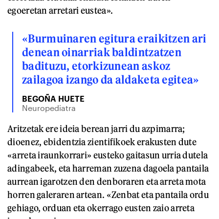
egoeretan arretari eustea».
«Burmuinaren egitura eraikitzen ari
denean oinarriak baldintzatzen
badituzu, etorkizunean askoz
zailagoa izango da aldaketa egitea»
BEGOÑA HUETE
Neuropediatra
Aritzetak ere ideia berean jarri du azpimarra;
dioenez, ebidentzia zientifikoek erakusten dute
«arreta iraunkorrari» eusteko gaitasun urria dutela
adingabeek, eta harreman zuzena dagoela pantaila
aurrean igarotzen den denboraren eta arreta mota
horren galeraren artean. «Zenbat eta pantaila ordu
gehiago, orduan eta okerrago eusten zaio arreta