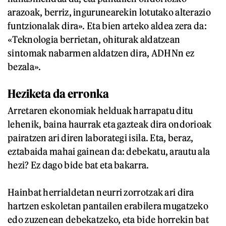
arazoak, berriz, ingurunearekin lotutako alterazio
funtzionalak dira». Eta bien arteko aldea zera da:
«Teknologia berrietan, ohiturak aldatzean
sintomak nabarmen aldatzen dira, ADHNn ez
bezala».
Heziketa da erronka
Arretaren ekonomiak helduak harrapatu ditu
lehenik, baina haurrak eta gazteak dira ondorioak
pairatzen ari diren laborategi isila. Eta, beraz,
eztabaida mahai gainean da: debekatu, arautu ala
hezi? Ez dago bide bat eta bakarra.
Hainbat herrialdetan neurri zorrotzak ari dira
hartzen eskoletan pantailen erabilera mugatzeko
edo zuzenean debekatzeko, eta bide horrekin bat