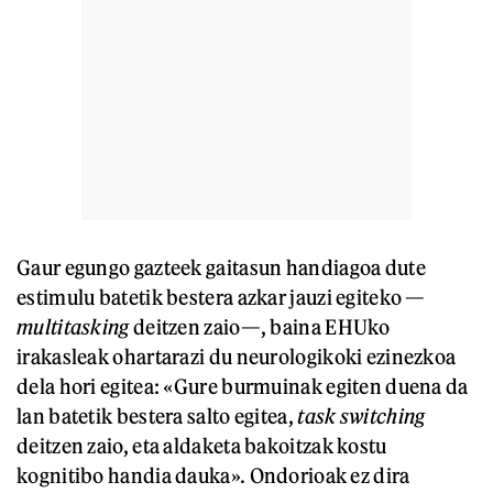
Gaur egungo gazteek gaitasun handiagoa dute
estimulu batetik bestera azkar jauzi egiteko —
multitasking
deitzen zaio—, baina EHUko
irakasleak ohartarazi du neurologikoki ezinezkoa
dela hori egitea: «Gure burmuinak egiten duena da
lan batetik bestera salto egitea,
task switching
deitzen zaio, eta aldaketa bakoitzak kostu
kognitibo handia dauka». Ondorioak ez dira