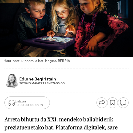
Haur batzuk pantaila bati begira. BERRIA
Edurne Begiristain
2026KO MAIATZAREN 17A
05:00
Entzun
00:00:00
00:09:19
Arreta bihurtu da XXI. mendeko baliabiderik
preziatuenetako bat. Plataforma digitalek, sare