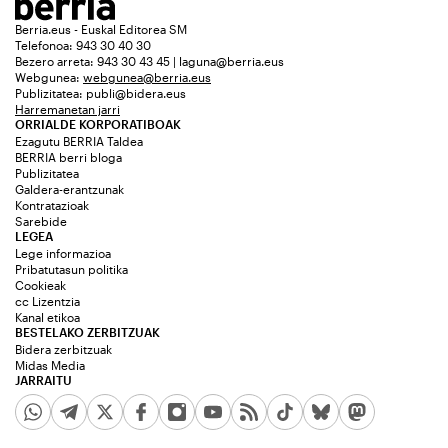
Berria.eus - Euskal Editorea SM
Telefonoa: 943 30 40 30
Bezero arreta: 943 30 43 45 | laguna@berria.eus
Webgunea:
webgunea@berria.eus
Publizitatea:
publi@bidera.eus
Harremanetan jarri
ORRIALDE KORPORATIBOAK
Ezagutu BERRIA Taldea
BERRIA berri bloga
Publizitatea
Galdera-erantzunak
Kontratazioak
Sarebide
LEGEA
Lege informazioa
Pribatutasun politika
Cookieak
cc Lizentzia
Kanal etikoa
BESTELAKO ZERBITZUAK
Bidera zerbitzuak
Midas Media
JARRAITU