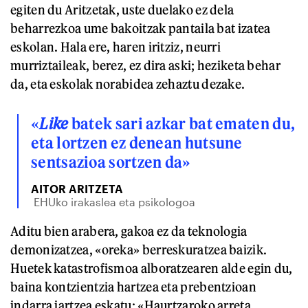
egiten du Aritzetak, uste duelako ez dela
beharrezkoa ume bakoitzak pantaila bat izatea
eskolan. Hala ere, haren iritziz, neurri
murriztaileak, berez, ez dira aski; heziketa behar
da, eta eskolak norabidea zehaztu dezake.
«
Like
batek sari azkar bat ematen du,
eta lortzen ez denean hutsune
sentsazioa sortzen da»
AITOR ARITZETA
EHUko irakaslea eta psikologoa
Aditu bien arabera, gakoa ez da teknologia
demonizatzea, «oreka» berreskuratzea baizik.
Huetek katastrofismoa alboratzearen alde egin du,
baina kontzientzia hartzea eta prebentzioan
indarra jartzea eskatu: «Haurtzaroko arreta