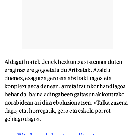
Aldagai horiek denek hezkuntza sisteman duten
eraginaz ere gogoetatu du Aritzetak. Azaldu
duenez, ezagutza gero eta abstraktuagoa eta
konplexuagoa denean, arreta iraunkor handiagoa
behar da, baina adingabeen gaitasunak kontrako
norabidean ari dira eboluzionatzen: «Talka zuzena
dago, eta, horregatik, gero eta eskola porrot
gehiago dago».