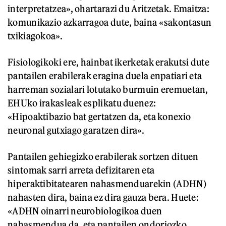
interpretatzea», ohartarazi du Aritzetak. Emaitza:
komunikazio azkarragoa dute, baina «sakontasun
txikiagokoa».
Fisiologikoki ere, hainbat ikerketak erakutsi dute
pantailen erabilerak eragina duela enpatiari eta
harreman sozialari lotutako burmuin eremuetan,
EHUko irakasleak esplikatu duenez:
«Hipoaktibazio bat gertatzen da, eta konexio
neuronal gutxiago garatzen dira».
Pantailen gehiegizko erabilerak sortzen dituen
sintomak sarri arreta defizitaren eta
hiperaktibitatearen nahasmenduarekin (ADHN)
nahasten dira, baina ez dira gauza bera. Huete:
«ADHN oinarri neurobiologikoa duen
nahasmendua da, eta pantailen ondoriozko