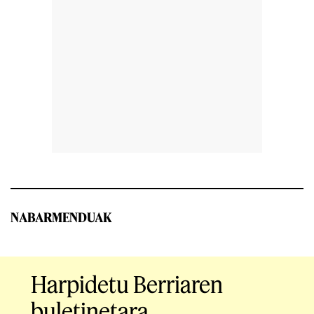
NABARMENDUAK
Harpidetu Berriaren
buletinetara