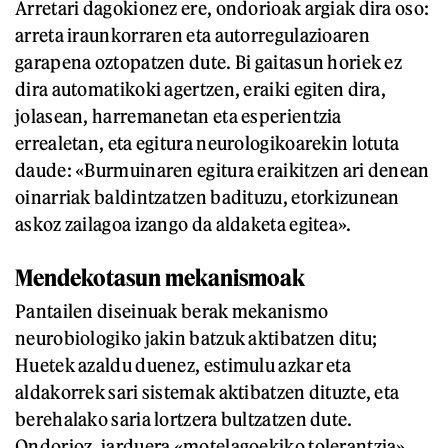
Arretari dagokionez ere, ondorioak argiak dira oso:
arreta iraunkorraren eta autorregulazioaren
garapena oztopatzen dute. Bi gaitasun horiek ez
dira automatikoki agertzen, eraiki egiten dira,
jolasean, harremanetan eta esperientzia
errealetan, eta egitura neurologikoarekin lotuta
daude: «Burmuinaren egitura eraikitzen ari denean
oinarriak baldintzatzen badituzu, etorkizunean
askoz zailagoa izango da aldaketa egitea».
Mendekotasun mekanismoak
Pantailen diseinuak berak mekanismo
neurobiologiko jakin batzuk aktibatzen ditu;
Huetek azaldu duenez, estimulu azkar eta
aldakorrek sari sistemak aktibatzen dituzte, eta
berehalako saria lortzera bultzatzen dute.
Ondorioz, jarduera «motelagoekiko tolerantzia»