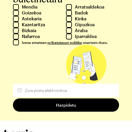
Mendia
Arratsaldekoa
Goizekoa
Badok
Astekaria
Kinka
Kazetaritza
Gipuzkoa
Bizkaia
Araba
Nafarroa
Iparraldea
Izena ematean
pribatutasun politika
onartzen duzu.