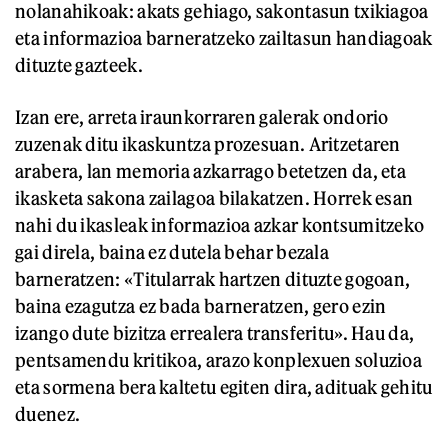
nolanahikoak: akats gehiago, sakontasun txikiagoa
eta informazioa barneratzeko zailtasun handiagoak
dituzte gazteek.
Izan ere, arreta iraunkorraren galerak ondorio
zuzenak ditu ikaskuntza prozesuan. Aritzetaren
arabera, lan memoria azkarrago betetzen da, eta
ikasketa sakona zailagoa bilakatzen. Horrek esan
nahi du ikasleak informazioa azkar kontsumitzeko
gai direla, baina ez dutela behar bezala
barneratzen: «Titularrak hartzen dituzte gogoan,
baina ezagutza ez bada barneratzen, gero ezin
izango dute bizitza errealera transferitu». Hau da,
pentsamendu kritikoa, arazo konplexuen soluzioa
eta sormena bera kaltetu egiten dira, adituak gehitu
duenez.