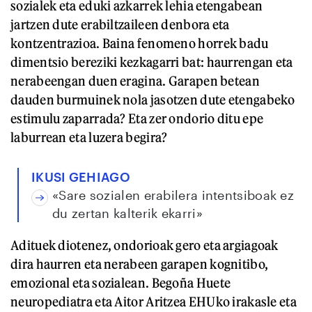
sozialek eta eduki azkarrek lehia etengabean
jartzen dute erabiltzaileen denbora eta
kontzentrazioa. Baina fenomeno horrek badu
dimentsio bereziki kezkagarri bat: haurrengan eta
nerabeengan duen eragina. Garapen betean
dauden burmuinek nola jasotzen dute etengabeko
estimulu zaparrada? Eta zer ondorio ditu epe
laburrean eta luzera begira?
IKUSI GEHIAGO
«Sare sozialen erabilera intentsiboak ez
du zertan kalterik ekarri»
Adituek diotenez, ondorioak gero eta argiagoak
dira haurren eta nerabeen garapen kognitibo,
emozional eta sozialean. Begoña Huete
neuropediatra eta Aitor Aritzea EHUko irakasle eta