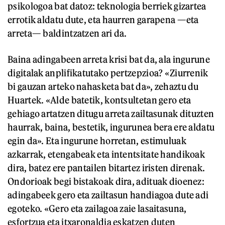
psikologoa bat datoz: teknologia berriek gizartea
errotik aldatu dute, eta haurren garapena —eta
arreta— baldintzatzen ari da.
Baina adingabeen arreta krisi bat da, ala ingurune
digitalak anplifikatutako pertzepzioa? «Ziurrenik
bi gauzan arteko nahasketa bat da», zehaztu du
Huartek. «Alde batetik, kontsultetan gero eta
gehiago artatzen ditugu arreta zailtasunak dituzten
haurrak, baina, bestetik, ingurunea bera ere aldatu
egin da». Eta ingurune horretan, estimuluak
azkarrak, etengabeak eta intentsitate handikoak
dira, batez ere pantailen bitartez iristen direnak.
Ondorioak begi bistakoak dira, adituak dioenez:
adingabeek gero eta zailtasun handiagoa dute adi
egoteko. «Gero eta zailagoa zaie lasaitasuna,
esfortzua eta itxaronaldia eskatzen duten