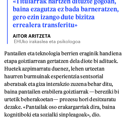
«Titularrak hartzen dituzte gogoan,
baina ezagutza ez bada barneratzen,
gero ezin izango dute bizitza
errealera transferitu»
AITOR ARITZETA
EHUko irakaslea eta psikologoa
Pantailen eta teknologia berrien eraginik handiena
etapa goiztiarrean gertatzen dela diote bi adituek.
Huetek azpimarratu duenez, lehen urteetan
haurren burmuinak esperientzia sentsorial
aberatsak eta giza interakzio zuzena behar ditu,
baina pantailen erabilera goiztiarrak —bereziki bi
urtetik beherakoetan— prozesu hori desitxuratu
dezake. «Pantailak oso erakargarriak dira, baina
kognitiboki eta sozialki sinpleagoak», dio.