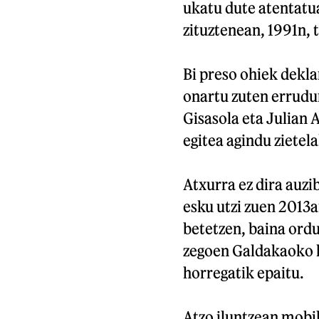
ukatu dute atentatua
zituztenean, 1991n, t
Bi preso ohiek dekl
onartu zuten errudun
Gisasola eta Julian A
egitea agindu zietel
Atxurra ez dira auzi
esku utzi zuen 2013a
betetzen, baina ordu
zegoen Galdakaoko hi
horregatik epaitu.
Atzo iluntzean mobil