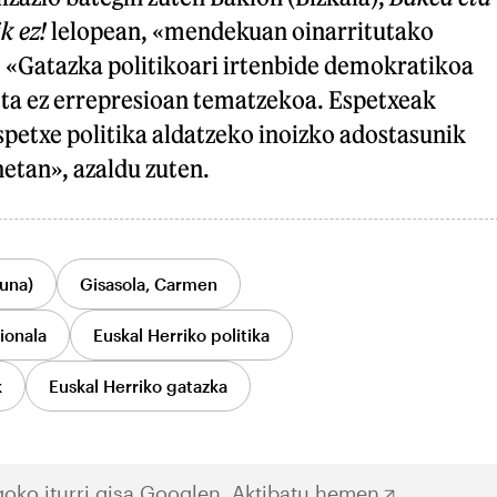
k ez!
lelopean, «mendekuan oinarritutako
: «Gatazka politikoari irtenbide demokratikoa
ta ez errepresioan tematzekoa. Espetxeak
spetxe politika aldatzeko inoizko adostasunik
etan», azaldu zuten.
una)
Gisasola, Carmen
ionala
Euskal Herriko politika
k
Euskal Herriko gatazka
oko iturri gisa Googlen.
Aktibatu hemen