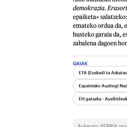
demokrazia. Erasori
epaiketa» salatzeko
emateko ordua da, e
husteko garaia da, e
zabalena dagoen hon
GAIAK
ETA (Euskadi ta Askatas
Espainiako Auzitegi Naz
EH gatazka - Auzibidea
Aukeratu
BERRIA
gog