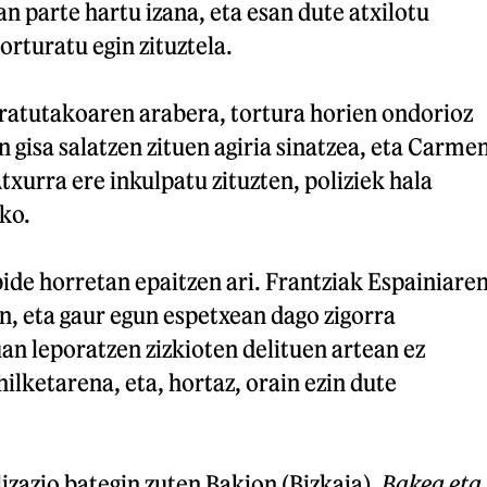
n parte hartu izana, eta esan dute atxilotu
orturatu egin zituztela.
aratutakoaren arabera, tortura horien ondorioz
 gisa salatzen zituen agiria sinatzea, eta Carme
txurra ere inkulpatu zituzten, poliziek hala
ako.
bide horretan epaitzen ari. Frantziak Espainiare
n, eta gaur egun espetxean dago zigorra
an leporatzen zizkioten delituen artean ez
lketarena, eta, hortaz, orain ezin dute
izazio bategin zuten Bakion (Bizkaia),
Bakea eta