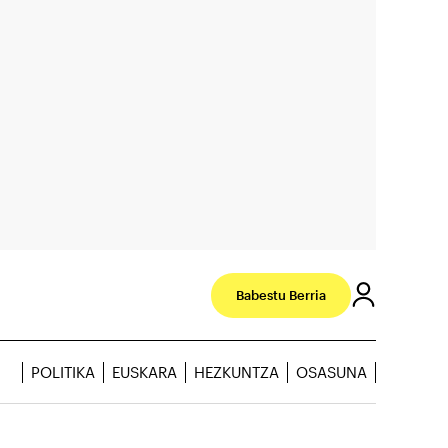
Babestu Berria
POLITIKA
EUSKARA
HEZKUNTZA
OSASUNA