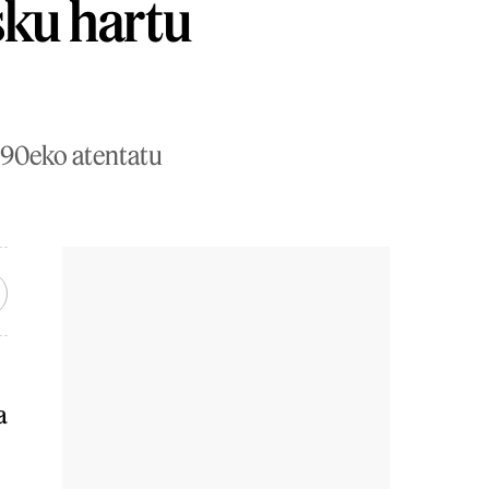
sku hartu
1990eko atentatu
a