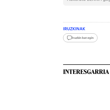
IRUZKINAK
Iruzkin bat egin
INTERESGARRIA 