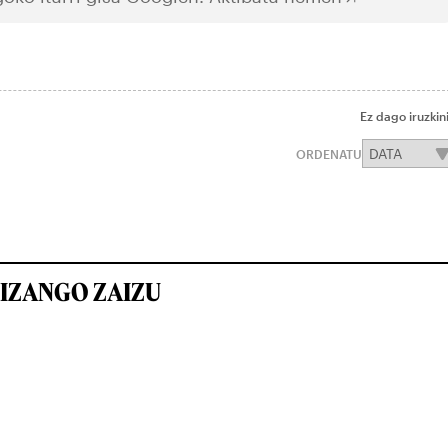
Ez dago iruzkin
ORDENATU
IZANGO ZAIZU