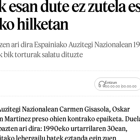
 esan dute ez zutela e
ko hilketan
tzen ari dira Espainiako Auzitegi Nazionalean 
k bik torturak salatu dituzte
Entzun
00:00:00
00:00:00
Auzitegi Nazionalean Carmen Gisasola, Oskar
 Martinez preso ohien kontrako epaiketa. Duel
bazten ari dira: 1990eko urtarrilaren 30ean,
ritako lehergailu batek eztanda egin zuen