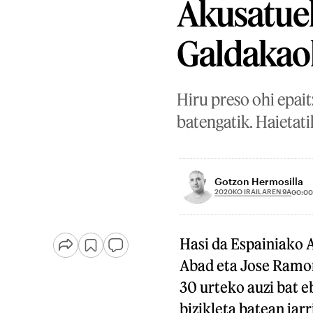
Akusatuek
Galdakao
Hiru preso ohi epai
batengatik. Haietati
Gotzon Hermosilla
2020KO IRAILAREN 9A
00:00
Hasi da Espainiako 
Abad eta Jose Ramon
30 urteko auzi bat e
bizikleta batean jar