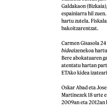
Galdakaon (Bizkaia),
espainiarra hil zuen
hartu zutela. Fiskal
bakoitzarentzat.
Carmen Gisasola 24 
bidea
izenekoa hartu
Bere abokatuaren gal
atentatu hartan parte
ETAko kidea izateari
Oskar Abad eta Jose
Martinezek 18 urte e
2009an eta 2012an ka