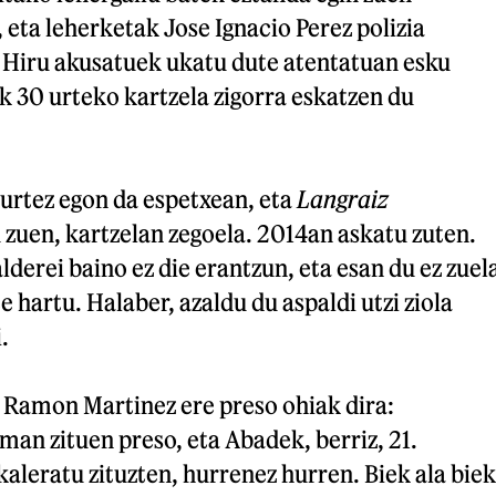
 eta leherketak Jose Ignacio Perez polizia
. Hiru akusatuek ukatu dute atentatuan esku
ak 30 urteko kartzela zigorra eskatzen du
urtez egon da espetxean, eta
Langraiz
 zuen, kartzelan zegoela. 2014an askatu zuten.
derei baino ez die erantzun, eta esan du ez zuel
 hartu. Halaber, azaldu du aspaldi utzi ziola
.
 Ramon Martinez ere preso ohiak dira:
man zituen preso, eta Abadek, berriz, 21.
leratu zituzten, hurrenez hurren. Biek ala biek