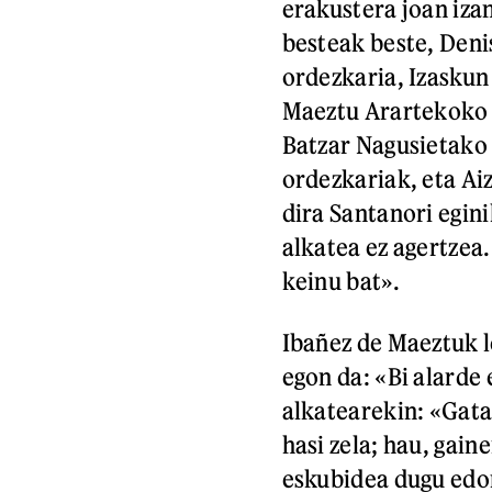
erakustera joan iza
besteak beste, Den
ordezkaria, Izasku
Maeztu Arartekoko 
Batzar Nagusietako
ordezkariak, eta Ai
dira Santanori egin
alkatea ez agertzea
keinu bat».
Ibañez de Maeztuk l
egon da: «Bi alarde 
alkatearekin: «Gataz
hasi zela; hau, gai
eskubidea dugu edon