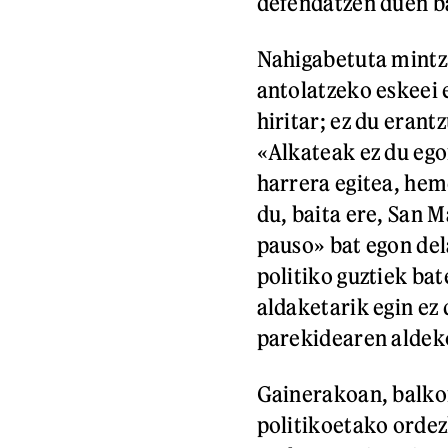
defendatzen duen ba
Nahigabetuta mintza
antolatzeko eskeei 
hiritar; ez du erant
«Alkateak ez du ego
harrera egitea, hem
du, baita ere, San 
pauso» bat egon de
politiko guztiek bat
aldaketarik egin ez 
parekidearen aldek
Gainerakoan, balkoi
politikoetako ordez