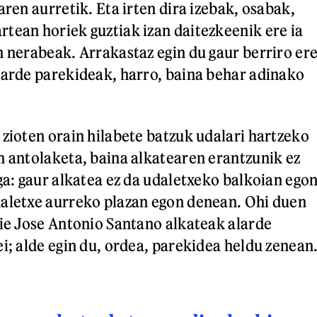
aren aurretik. Eta irten dira izebak, osabak,
tean horiek guztiak izan daitezkeenik ere ia
n nerabeak. Arrakastaz egin du gaur berriro er
larde parekideak, harro, baina behar adinako
 zioten orain hilabete batzuk udalari hartzeko
n antolaketa, baina alkatearen erantzunik ez
ga: gaur alkatea ez da udaletxeko balkoian ego
aletxe aurreko plazan egon denean. Ohi duen
die Jose Antonio Santano alkateak alarde
i; alde egin du, ordea, parekidea heldu zenean