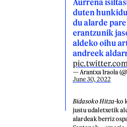
Aurrena isilta
duten hunkidu
du alarde pare
erantzunik jas
aldeko oihu ar
andreek aldarr
pic.twitter.
— Arantxa Iraola (@
June 30, 2022
Bidasoko Hitza
-ko 
justu udaletxetik al
alardeak berriz osp