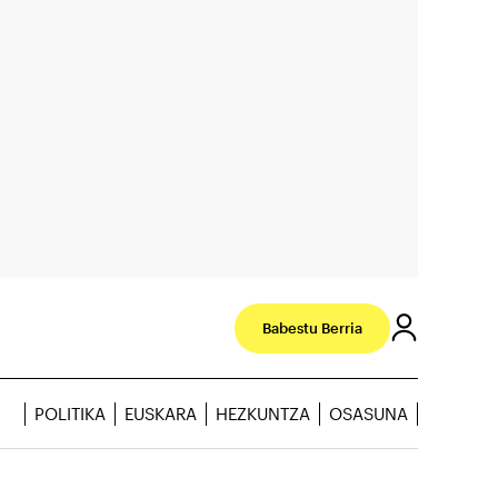
Babestu Berria
POLITIKA
EUSKARA
HEZKUNTZA
OSASUNA