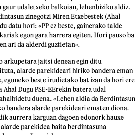
a gaur udaletxeko balkoian, lehenbiziko aldiz.
intasun zinegotzi Miren Etxebestek (Ahal
 datu hori: «PP ez beste, gainerako talde
kariak egon gara harrera egiten. Hori pauso ba
zen ari da alderdi guztietan».
o arkupetara jaitsi denean egin ditu
tuta, alarde parekideari hiriko bandera eman
, eguneko beste irudietako bat izan da hori ere
a Ahal Dugu PSE-EErekin batera udal
ahalbidetu duena. «Lehen aldia da Berdintasu
iko bandera alarde parekideari ematen diona.
dik aurrera karguan dagoen edonork hauxe
 alarde parekidea baita berdintasuna