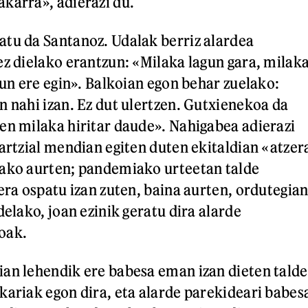
karra», adierazi du.
tu da Santanoz. Udalak berriz alardea
ez dielako erantzun: «Milaka lagun gara, milak
zun ere egin». Balkoian egon behar zuelako:
n nahi izan. Ez dut ulertzen. Gutxienekoa da
en milaka hiritar daude». Nahigabea adierazi
Martzial mendian egiten duten ekitaldian «atzer
lako aurten; pandemiako urteetan talde
era ospatu izan zuten, baina aurten, ordutegia
delako, joan ezinik geratu dira alarde
oak.
an lehendik ere babesa eman izan dieten talde
kariak egon dira, eta alarde parekideari babes