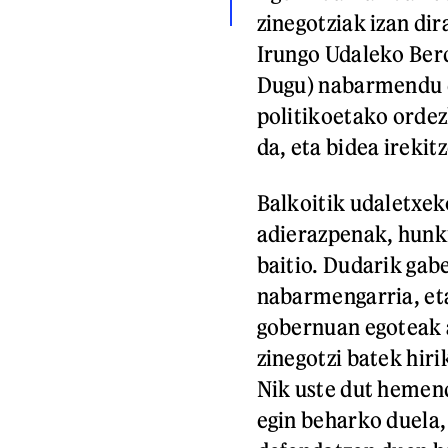
zinegotziak izan dir
Irungo Udaleko Berd
Dugu) nabarmendu du
politikoetako ordez
da, eta bidea irekit
Balkoitik udaletxek
adierazpenak, hunki
baitio. Dudarik gabe
nabarmengarria, et
gobernuan egoteak 
zinegotzi batek hir
Nik uste dut hemen
egin beharko duela,