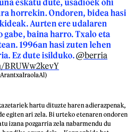
suna eskatu dute, usadioek ohi
ra horrekin. Ondoren, bidea hasi
kideak. Aurten ere udalaren
o gabe, baina harro. Txalo eta
tean. 1996an hasi zuten lehen
ia. Ez dute isilduko.
@berria
com/BRUWw2kevY
ArantxaIraolaAl)
kazetariek hartu dituzte haren adierazpenak,
de egiten ari zela. Bi urteko etenaren ondoren
atu izana pozgarria zela nabarmendu du