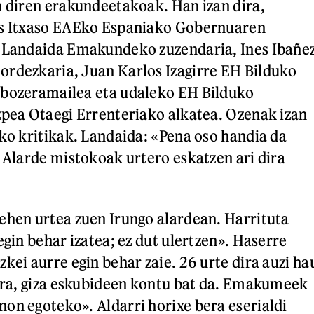
n diren erakundeetakoak. Han izan dira,
is Itxaso EAEko Espaniako Gobernuaren
n Landaida Emakundeko zuzendaria, Ines Ibañe
ordezkaria, Juan Karlos Izagirre EH Bilduko
 bozeramailea eta udaleko EH Bilduko
zpea Otaegi Errenteriako alkatea. Ozenak izan
iko kritikak. Landaida: «Pena oso handia da
. Alarde mistokoak urtero eskatzen ari dira
ehen urtea zuen Irungo alardean. Harrituta
egin behar izatea; ez dut ulertzen». Haserre
kei aurre egin behar zaie. 26 urte dira auzi ha
nera, giza eskubideen kontu bat da. Emakumeek
on egoteko». Aldarri horixe bera eserialdi