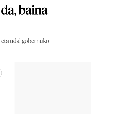
 da, baina
, eta udal gobernuko