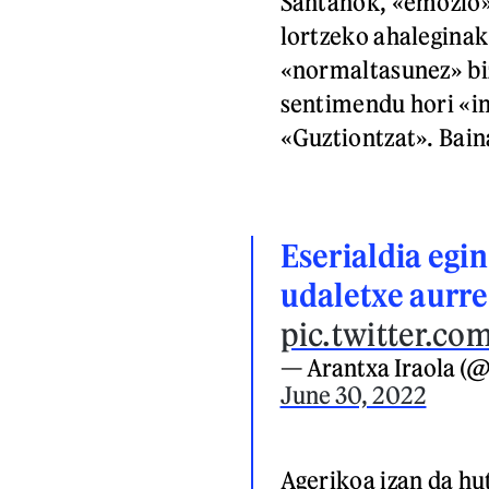
Santanok, «emozio»
lortzeko ahaleginak 
«normaltasunez» bizi
sentimendu hori «in
«Guztiontzat». Bain
Eserialdia egi
udaletxe aurr
pic.twitter.c
— Arantxa Iraola (@
June 30, 2022
Agerikoa izan da hut