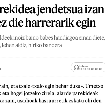
rekidea jendetsua izan
z die harrerarik egin
aldeek inoiz baino babes handiagoa eman diete
 lehen aldiz, hiriko bandera
Entzun
6
00:00:00
00:00:00
rain, eta txalo-txalo egin behar duzu». Umetxo
 eta hogei jotzeko zirela, alarde parekideak
ko zain, usadioak hasi aurretik eskatu ohi den