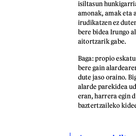
isiltasun hunkigarri
amonak, amak eta ar
irudikatzen ez dute
bere bidea Irungo a
aitortzarik gabe.
Baga: propio eskatu
bere gain alardeare
dute jaso oraino. Bi
alarde parekidea ud
eran, harrera egin 
baztertzaileko kidee