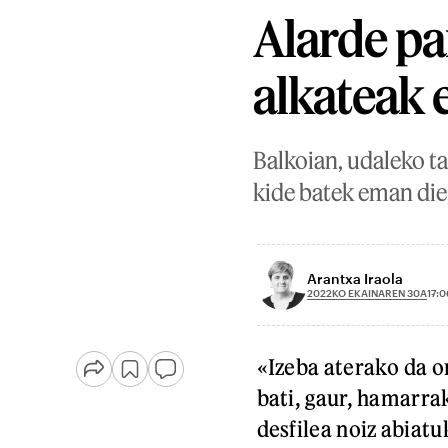
Alarde pa
alkateak e
Balkoian, udaleko t
kide batek eman die,
Arantxa Iraola
2022KO EKAINAREN 30A
17:0
«Izeba aterako da o
bati, gaur, hamarrak
desfilea noiz abiatu