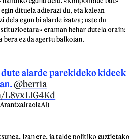
 handiko eguna dela. «Konponbide bat»
egin dituela adierazi du, eta kalean
 dela egun bi alarde izatea; uste du
stituzioetara» eraman behar dutela orain:
a bera ez da agertu balkoian.
n dute alarde parekideko kideek
ean.
@berria
om/L8vxLIG4Kd
ArantxaIraolaAl)
sunea. Izan ere, ia talde politiko guztietako