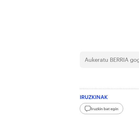
Aukeratu
BERRIA
gog
IRUZKINAK
Iruzkin bat egin