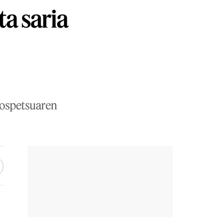
a saria
 ospetsuaren