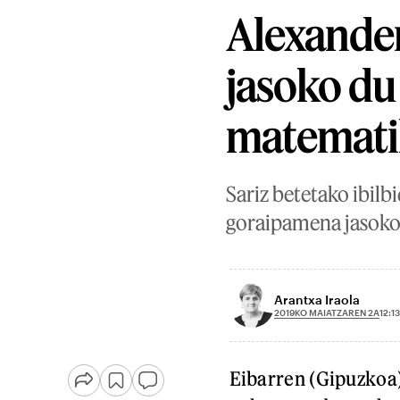
Alexander
jasoko du
matemati
Sariz betetako ibil
goraipamena jasoko 
Arantxa Iraola
2019KO MAIATZAREN 2A
12:13
Eibarren (Gipuzkoa)