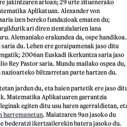
 jakintzaren arloan; 29 urte zituenerako
tematika Aplikatuan. Alexander von
saria izen bereko fundazioak ematen du;
gildurik ari diren zientzialarien lana
uru. Alemaniako erakundea da, ospe handikoa.
saria du. Lehen ere goraipamenak jaso ditu
ngatik; 2006an Euskadi ikerkuntza saria jaso
lio Rey Pastor saria. Mundu mailako ospea du,
nazioarteko biltzarretan parte hartzen du.
etan jardun du, eta haien partetik ere jaso dit
ak. Matematika Aplikatuaren garrantzia
ginak egiten ditu usu haren agerraldietan, et
en harremanetan
. Maiatzaren 9an jasoko du
te bederatzi ikertzailerekin batera jasoko du.