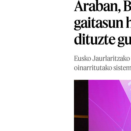
Araban, B
gaitasun 
dituzte gu
Eusko Jaurlaritzako 
oinarritutako siste