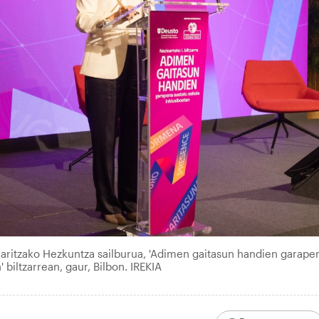
aritzako Hezkuntza sailburua, 'Adimen gaitasun handien garape
 biltzarrean, gaur, Bilbon. IREKIA