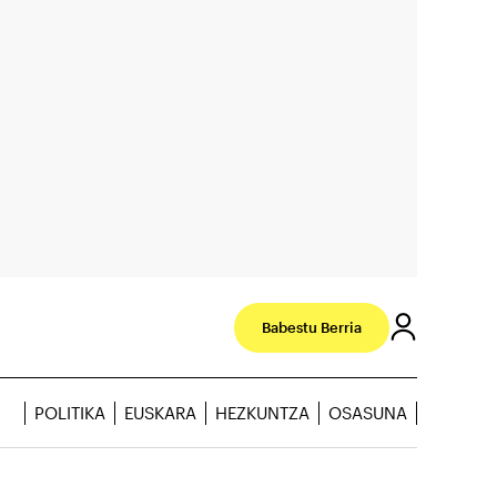
Babestu Berria
POLITIKA
EUSKARA
HEZKUNTZA
OSASUNA