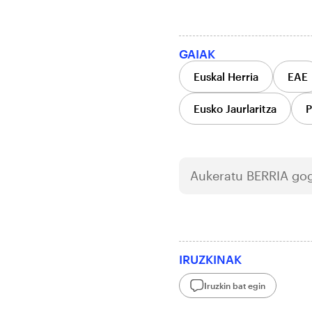
GAIAK
Euskal Herria
EAE
Eusko Jaurlaritza
P
Aukeratu
BERRIA
gog
IRUZKINAK
Iruzkin bat egin