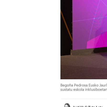
Begoña Pedrosa Eusko Jaurl
sustatu eskola inklusiboetan'