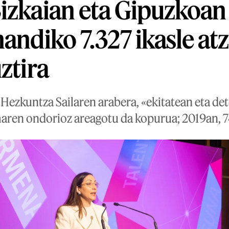
izkaian eta Gipuzkoa
handiko 7.327 ikasle a
ztira
Hezkuntza Sailaren arabera, «ekitatean eta det
maren ondorioz areagotu da kopurua; 2019an, 74