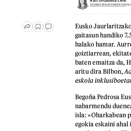
Irati Urdalleta Lete
2026KO MAIATZAREN 13A
14:
Eusko Jaurlaritzak
gaitasun handiko 7.
halako hamar. Aurr
goiztiarrean, ekita
baten emaitza da, H
aritu dira Bilbon,
Ad
eskola inklusiboet
Begoña Pedrosa Eus
nabarmendu duenez,
isla: «Oharkabean p
egokia eskaini ahal 