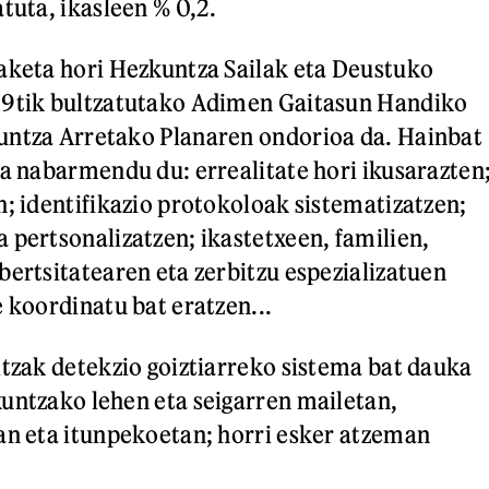
tuta, ikasleen % 0,2.
aketa hori Hezkuntza Sailak eta Deustuko
19tik bultzatutako Adimen Gaitasun Handiko
untza Arretako Planaren ondorioa da. Hainbat
la nabarmendu du: errealitate hori ikusarazten
n; identifikazio protokoloak sistematizatzen;
 pertsonalizatzen; ikastetxeen, familien,
bertsitatearen eta zerbitzu espezializatuen
e koordinatu bat eratzen...
itzak detekzio goiztiarreko sistema bat dauka
untzako lehen eta seigarren mailetan,
an eta itunpekoetan; horri esker atzeman