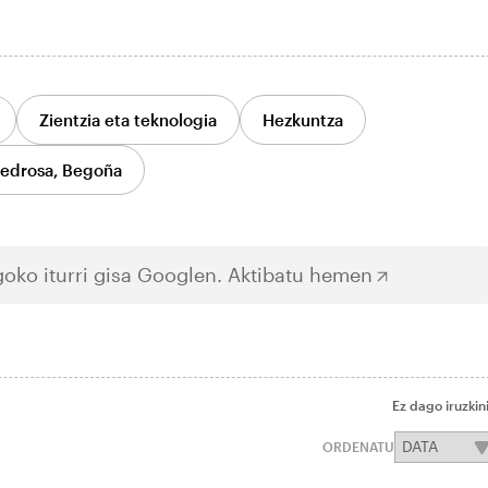
Zientzia eta teknologia
Hezkuntza
edrosa, Begoña
oko iturri gisa Googlen.
Aktibatu hemen
Ez dago iruzkin
ORDENATU