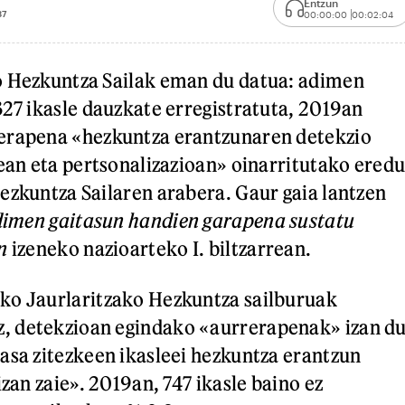
Entzun
37
00:00:00
00:02:04
o Hezkuntza Sailak eman du datua: adimen
327 ikasle dauzkate erregistratuta, 2019an
erapena «hezkuntza erantzunaren detekzio
tean eta pertsonalizazioan» oinarritutako ered
ezkuntza Sailaren arabera. Gaur gaia lantzen
imen gaitasun handien garapena sustatu
an
izeneko nazioarteko I. biltzarrean.
ko Jaurlaritzako Hezkuntza sailburuak
 detekzioan egindako «aurrerapenak» izan d
asa zitezkeen ikasleei hezkuntza erantzun
izan zaie». 2019an, 747 ikasle baino ez