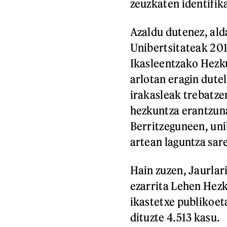
zeuzkaten identifika
Azaldu dutenez, ald
Unibertsitateak 20
Ikasleentzako Hezk
arlotan eragin dute
irakasleak trebatze
hezkuntza erantzuna
Berritzeguneen, uni
artean laguntza sar
Hain zuzen, Jaurlar
ezarrita Lehen Hezk
ikastetxe publikoet
dituzte 4.513 kasu.