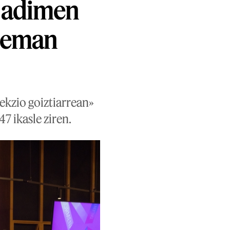
n adimen
tzeman
ekzio goiztiarrean»
7 ikasle ziren.