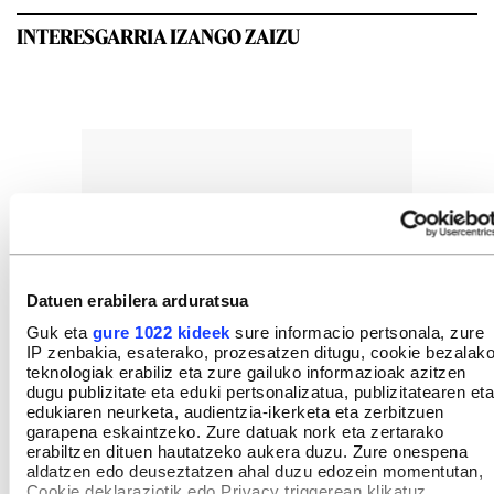
INTERESGARRIA IZANGO ZAIZU
Datuen erabilera arduratsua
Guk eta
gure 1022 kideek
sure informacio pertsonala, zure
IP zenbakia, esaterako, prozesatzen ditugu, cookie bezalak
teknologiak erabiliz eta zure gailuko informazioak azitzen
dugu publizitate eta eduki pertsonalizatua, publizitatearen eta
edukiaren neurketa, audientzia-ikerketa eta zerbitzuen
garapena eskaintzeko. Zure datuak nork eta zertarako
erabiltzen dituen hautatzeko aukera duzu. Zure onespena
aldatzen edo deuseztatzen ahal duzu edozein momentutan,
Cookie deklaraziotik edo Privacy triggerean klikatuz.