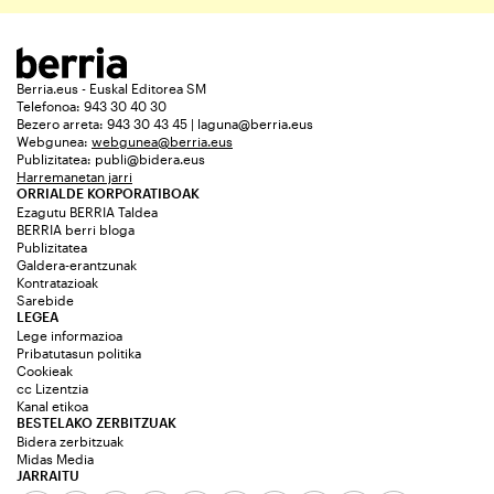
Berria.eus - Euskal Editorea SM
Telefonoa: 943 30 40 30
Bezero arreta: 943 30 43 45 | laguna@berria.eus
Webgunea:
webgunea@berria.eus
Publizitatea:
publi@bidera.eus
Harremanetan jarri
ORRIALDE KORPORATIBOAK
Ezagutu BERRIA Taldea
BERRIA berri bloga
Publizitatea
Galdera-erantzunak
Kontratazioak
Sarebide
LEGEA
Lege informazioa
Pribatutasun politika
Cookieak
cc Lizentzia
Kanal etikoa
BESTELAKO ZERBITZUAK
Bidera zerbitzuak
Midas Media
JARRAITU