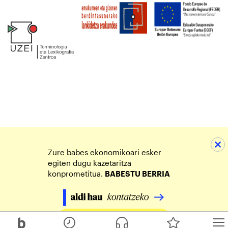
Zure babes ekonomikoari esker
egiten dugu kazetaritza
konprometitua.
BABESTU BERRIA
Egin zure ekarpena