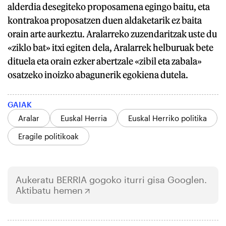
alderdia desegiteko proposamena egingo baitu, eta
kontrakoa proposatzen duen aldaketarik ez baita
orain arte aurkeztu. Aralarreko zuzendaritzak uste du
«ziklo bat» itxi egiten dela, Aralarrek helburuak bete
dituela eta orain ezker abertzale «zibil eta zabala»
osatzeko inoizko abagunerik egokiena dutela.
GAIAK
Aralar
Euskal Herria
Euskal Herriko politika
Eragile politikoak
Aukeratu
BERRIA
gogoko iturri gisa Googlen.
Aktibatu hemen