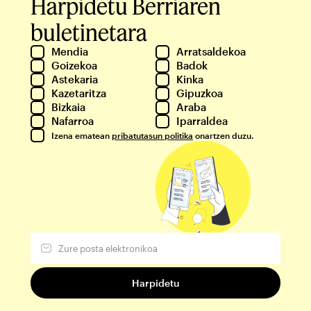
Harpidetu Berriaren
buletinetara
Mendia
Arratsaldekoa
Goizekoa
Badok
Astekaria
Kinka
Kazetaritza
Gipuzkoa
Bizkaia
Araba
Nafarroa
Iparraldea
Izena ematean
pribatutasun politika
onartzen duzu.