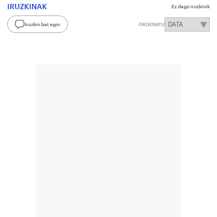
IRUZKINAK
Ez dago iruzkinik
Iruzkin bat egin
ORDENATU