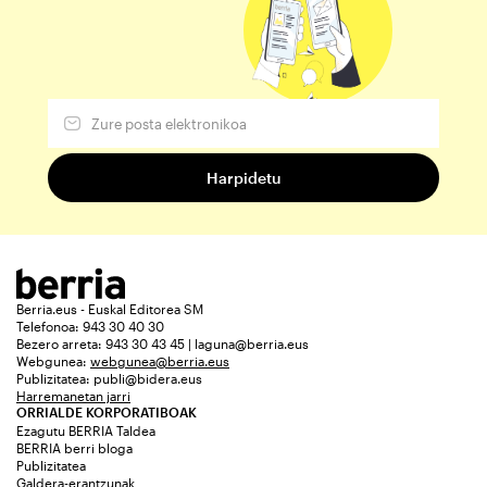
Berria.eus - Euskal Editorea SM
Telefonoa: 943 30 40 30
Bezero arreta: 943 30 43 45 | laguna@berria.eus
Webgunea:
webgunea@berria.eus
Publizitatea:
publi@bidera.eus
Harremanetan jarri
ORRIALDE KORPORATIBOAK
Ezagutu BERRIA Taldea
BERRIA berri bloga
Publizitatea
Galdera-erantzunak