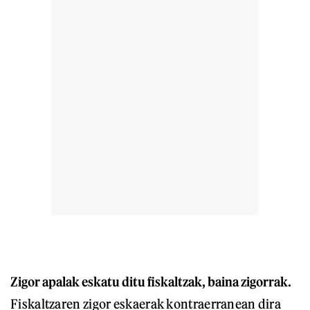
Zigor apalak eskatu ditu fiskaltzak, baina zigorrak.
Fiskaltzaren zigor eskaerak kontraerranean dira