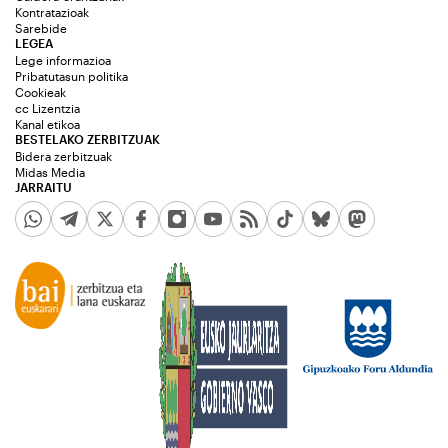
Kontratazioak
Sarebide
LEGEA
Lege informazioa
Pribatutasun politika
Cookieak
cc Lizentzia
Kanal etikoa
BESTELAKO ZERBITZUAK
Bidera zerbitzuak
Midas Media
JARRAITU