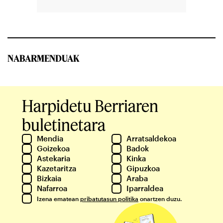
NABARMENDUAK
Harpidetu Berriaren
buletinetara
Mendia
Arratsaldekoa
Goizekoa
Badok
Astekaria
Kinka
Kazetaritza
Gipuzkoa
Bizkaia
Araba
Nafarroa
Iparraldea
Izena ematean
pribatutasun politika
onartzen duzu.