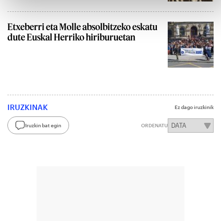
Etxeberri eta Molle absolbitzeko eskatu
dute Euskal Herriko hiriburuetan
IRUZKINAK
Ez dago iruzkinik
Iruzkin bat egin
ORDENATU