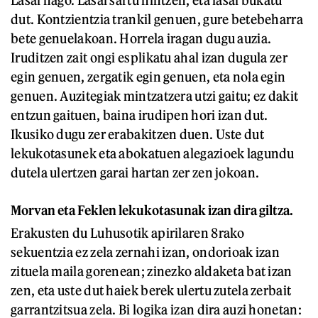
Lasai nago. Lasai sartu nintzen, eta lasai bukatu
dut. Kontzientzia trankil genuen, gure betebeharra
bete genuelakoan. Horrela iragan dugu auzia.
Iruditzen zait ongi esplikatu ahal izan dugula zer
egin genuen, zergatik egin genuen, eta nola egin
genuen. Auzitegiak mintzatzera utzi gaitu; ez dakit
entzun gaituen, baina irudipen hori izan dut.
Ikusiko dugu zer erabakitzen duen. Uste dut
lekukotasunek eta abokatuen alegazioek lagundu
dutela ulertzen garai hartan zer zen jokoan.
Morvan eta Feklen lekukotasunak izan dira giltza.
Erakusten du Luhusotik apirilaren 8rako
sekuentzia ez zela zernahi izan, ondorioak izan
zituela maila gorenean; zinezko aldaketa bat izan
zen, eta uste dut haiek berek ulertu zutela zerbait
garrantzitsua zela. Bi logika izan dira auzi honetan: