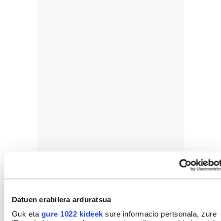
Datuen erabilera arduratsua
Guk eta
gure 1022 kideek
sure informacio pertsonala, zure