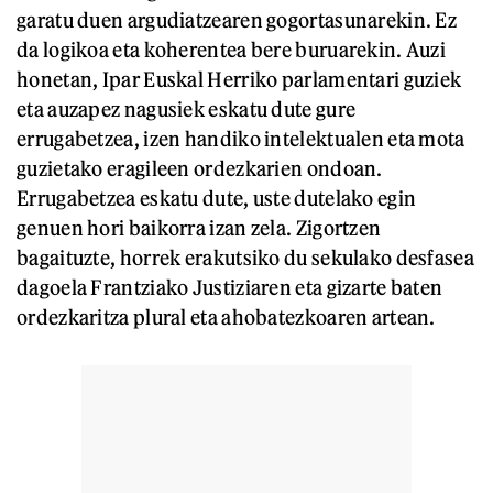
garatu duen argudiatzearen gogortasunarekin. Ez
da logikoa eta koherentea bere buruarekin. Auzi
honetan, Ipar Euskal Herriko parlamentari guziek
eta auzapez nagusiek eskatu dute gure
errugabetzea, izen handiko intelektualen eta mota
guzietako eragileen ordezkarien ondoan.
Errugabetzea eskatu dute, uste dutelako egin
genuen hori baikorra izan zela. Zigortzen
bagaituzte, horrek erakutsiko du sekulako desfasea
dagoela Frantziako Justiziaren eta gizarte baten
ordezkaritza plural eta ahobatezkoaren artean.