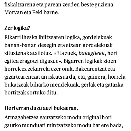
fiskaltzarena eta parean zeuden beste guziena,
Morvan eta Fekl barne.
Zer logika?
Elkarri iheska ibiltzearen logika, gordelekuak
banan-banan desegin eta etxean gordelekuak
zituztenak atxilotuz. «Eta zuek,
bakegileek
, hori
egitea eragotzi diguzue». Bigarren logikak zioen
horrek ez zekarrela ezer onik. Bakearentzat eta
gizartearentzat arriskutsua da, eta, gainera, horrela
bukatzeak biharko mendekuak, gerlak eta gatazka
bortitzak sortuko ditu.
Hori erran duzu auzi bukaeran.
Armagabetzea gauzatzeko modu original hori
gaurko munduari mintzatzeko modu bat ere bada,