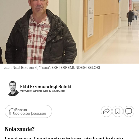
Jean Neal Etxeberri, 'Txetx'. EKHI ERREMUNDEGI BELOKI
Ekhi Erremundegi Beloki
2024KO APIRILAREN 4A
05:00
Entzun
00:00:00
00:03:09
Nola zaude?