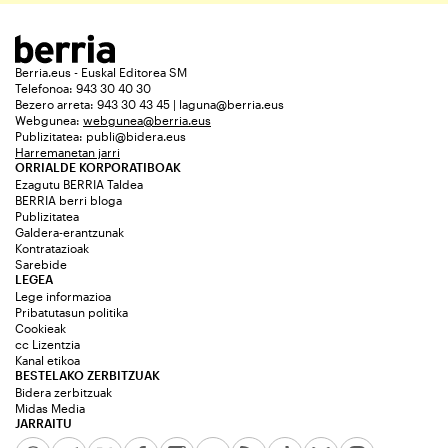
Berria.eus - Euskal Editorea SM
Telefonoa: 943 30 40 30
Bezero arreta: 943 30 43 45 | laguna@berria.eus
Webgunea:
webgunea@berria.eus
Publizitatea:
publi@bidera.eus
Harremanetan jarri
ORRIALDE KORPORATIBOAK
Ezagutu BERRIA Taldea
BERRIA berri bloga
Publizitatea
Galdera-erantzunak
Kontratazioak
Sarebide
LEGEA
Lege informazioa
Pribatutasun politika
Cookieak
cc Lizentzia
Kanal etikoa
BESTELAKO ZERBITZUAK
Bidera zerbitzuak
Midas Media
JARRAITU