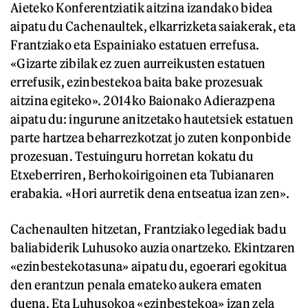
Aieteko Konferentziatik aitzina izandako bidea
aipatu du Cachenaultek, elkarrizketa saiakerak, eta
Frantziako eta Espainiako estatuen errefusa.
«Gizarte zibilak ez zuen aurreikusten estatuen
errefusik, ezinbestekoa baita bake prozesuak
aitzina egiteko». 2014ko Baionako Adierazpena
aipatu du: ingurune anitzetako hautetsiek estatuen
parte hartzea beharrezkotzat jo zuten konponbide
prozesuan. Testuinguru horretan kokatu du
Etxeberriren, Berhokoirigoinen eta Tubianaren
erabakia. «Hori aurretik dena entseatua izan zen».
Cachenaulten hitzetan, Frantziako legediak badu
baliabiderik Luhusoko auzia onartzeko. Ekintzaren
«ezinbestekotasuna» aipatu du, egoerari egokitua
den erantzun penala emateko aukera ematen
duena. Eta Luhusokoa «ezinbestekoa» izan zela