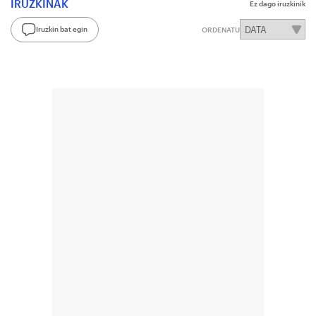
IRUZKINAK
Ez dago iruzkinik
Iruzkin bat egin
ORDENATU