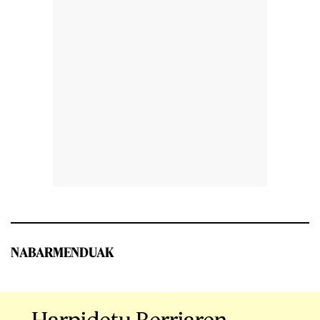
NABARMENDUAK
Harpidetu Berriaren