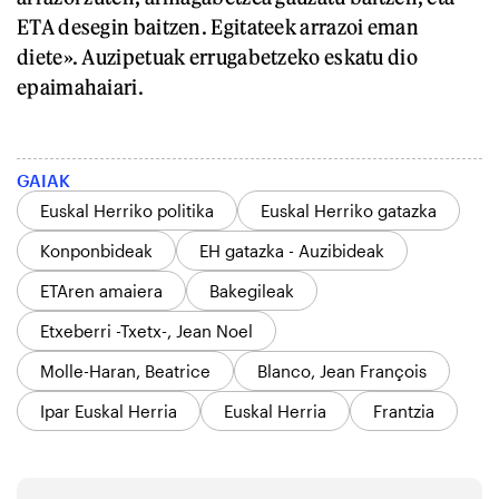
ETA desegin baitzen. Egitateek arrazoi eman
diete». Auzipetuak errugabetzeko eskatu dio
epaimahaiari.
GAIAK
Euskal Herriko politika
Euskal Herriko gatazka
Konponbideak
EH gatazka - Auzibideak
ETAren amaiera
Bakegileak
Etxeberri -Txetx-, Jean Noel
Molle-Haran, Beatrice
Blanco, Jean François
Ipar Euskal Herria
Euskal Herria
Frantzia