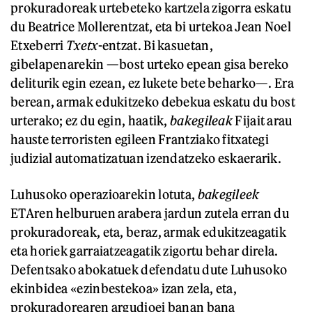
prokuradoreak urtebeteko kartzela zigorra eskatu
du Beatrice Mollerentzat, eta bi urtekoa Jean Noel
Etxeberri
Txetx
-entzat. Bi kasuetan,
gibelapenarekin —bost urteko epean gisa bereko
deliturik egin ezean, ez lukete bete beharko—. Era
berean, armak edukitzeko debekua eskatu du bost
urterako; ez du egin, haatik,
bakegileak
Fijait arau
hauste terroristen egileen Frantziako fitxategi
judizial automatizatuan izendatzeko eskaerarik.
Luhusoko operazioarekin lotuta,
bakegileek
ETAren helburuen arabera jardun zutela erran du
prokuradoreak, eta, beraz, armak edukitzeagatik
eta horiek garraiatzeagatik zigortu behar direla.
Defentsako abokatuek defendatu dute Luhusoko
ekinbidea «ezinbestekoa» izan zela, eta,
prokuradorearen argudioei banan bana