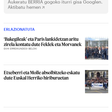
Aukeratu
BERRIA
gogoko iturri gisa Googlen.
Aktibatu hemen
ERLAZIONATUTA
‘Bakegileak’ eta Paris lankidetzan aritu
zirela kontatu dute Feklek eta Morvanek
EKHI ERREMUNDEGI BELOKI
Etxeberri eta Molle absolbitzeko eskatu
dute Euskal Herriko hiriburuetan