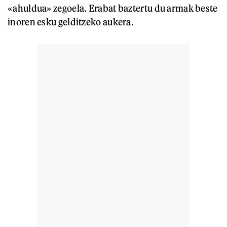
«ahuldua» zegoela. Erabat baztertu du armak beste
inoren esku gelditzeko aukera.