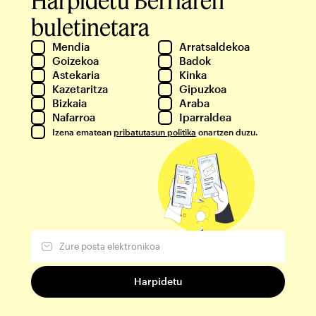
buletinetara
Mendia
Arratsaldekoa
Goizekoa
Badok
Astekaria
Kinka
Kazetaritza
Gipuzkoa
Bizkaia
Araba
Nafarroa
Iparraldea
Izena ematean
pribatutasun politika
onartzen duzu.