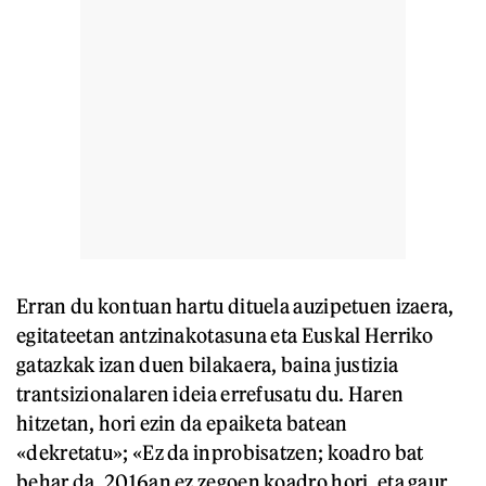
Erran du kontuan hartu dituela auzipetuen izaera,
egitateetan antzinakotasuna eta Euskal Herriko
gatazkak izan duen bilakaera, baina justizia
trantsizionalaren ideia errefusatu du. Haren
hitzetan, hori ezin da epaiketa batean
«dekretatu»; «Ez da inprobisatzen; koadro bat
behar da. 2016an ez zegoen koadro hori, eta gaur