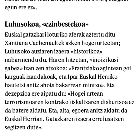
egun ere ez».
Luhusokoa, «ezinbestekoa»
Euskal gatazkari loturiko aferak aztertu ditu
Xantiana Cachenaultek azken hogei urteetan;
Luhusoko auziaren izaera «historikoa»
nabarmendu du. Haren hitzetan, «inoiz ikusi
gabea» izan zen atzokoa: «Frantziako agintean goi
karguak izandakoak, eta Ipar Euskal Herriko
hautetsi anitz ahots bakarrean mintzo». Eta
dezepzioa ere aipatu du: «Hogei urtean
terrorismoaren kontrako fiskaltzaren diskurtsoa ez
da batere aldatu. Eta, alta, egoera anitz aldatu da
Euskal Herrian. Gatazkaren izaera errefusatzen
segitzen dute».