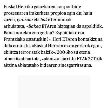
Euskal Herriko gatazkaren konponbide
prozesuaren irakurketa propioa egin du; hain
zuzen,
gatazka
eta
bake
terminoak
arbuiatuta. «
Bakea
ETAren hiztegian da aspalditik.
Baina norekin zen gerlan? Espainiako eta
Frantziako estatuekin?». Hori ETAren kontakizuna
dela erran du. «Euskal Herrian ez da gerlarik egon,
ekintza terroristak baizik». 2006ko su etena
oinarritzat hartuta, zalantzan jarri du ETAk 2011tik
aitzina abiatutako bidearen sinesgarritasuna.