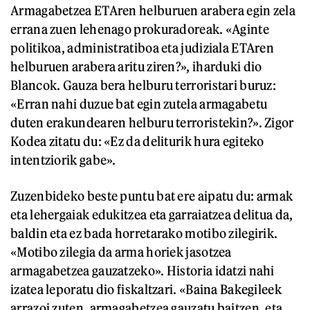
Armagabetzea ETAren helburuen arabera egin zela
errana zuen lehenago prokuradoreak. «Aginte
politikoa, administratiboa eta judiziala ETAren
helburuen arabera aritu ziren?», iharduki dio
Blancok. Gauza bera helburu terroristari buruz:
«Erran nahi duzue bat egin zutela armagabetu
duten erakundearen helburu terroristekin?». Zigor
Kodea zitatu du: «Ez da deliturik hura egiteko
intentziorik gabe».
Zuzenbideko beste puntu bat ere aipatu du: armak
eta lehergaiak edukitzea eta garraiatzea delitua da,
baldin eta ez bada horretarako motibo zilegirik.
«Motibo zilegia da arma horiek jasotzea
armagabetzea gauzatzeko». Historia idatzi nahi
izatea leporatu dio fiskaltzari. «Baina Bakegileek
arrazoi zuten, armagabetzea gauzatu baitzen, eta