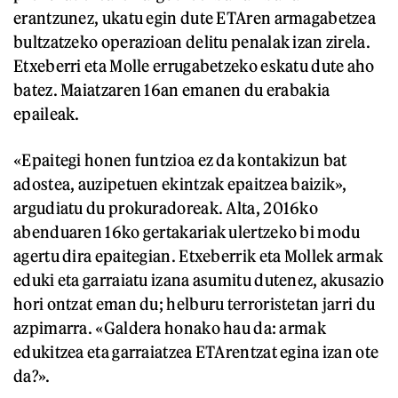
erantzunez, ukatu egin dute ETAren armagabetzea
bultzatzeko operazioan delitu penalak izan zirela.
Etxeberri eta Molle errugabetzeko eskatu dute aho
batez. Maiatzaren 16an emanen du erabakia
epaileak.
«Epaitegi honen funtzioa ez da kontakizun bat
adostea, auzipetuen ekintzak epaitzea baizik»,
argudiatu du prokuradoreak. Alta, 2016ko
abenduaren 16ko gertakariak ulertzeko bi modu
agertu dira epaitegian. Etxeberrik eta Mollek armak
eduki eta garraiatu izana asumitu dutenez, akusazio
hori ontzat eman du; helburu terroristetan jarri du
azpimarra. «Galdera honako hau da: armak
edukitzea eta garraiatzea ETArentzat egina izan ote
da?».