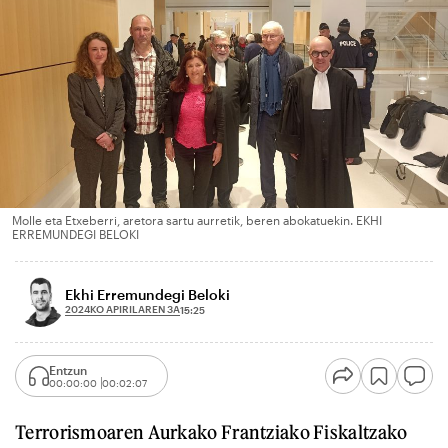
Molle eta Etxeberri, aretora sartu aurretik, beren abokatuekin. EKHI
ERREMUNDEGI BELOKI
Ekhi Erremundegi Beloki
2024KO APIRILAREN 3A
15:25
Entzun
00:00:00
00:02:07
Terrorismoaren Aurkako Frantziako Fiskaltzako