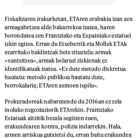
Fiskaltzaren irakurketan, ETAren erabakia izan zen
armagabetzea alde bakarrekoa izatea, haren
borondatea zen Frantziako eta Espainiako estatuei
izkin egitea. Erran du Etxeberrik eta Mollek ETAk
ezarritako baldintzak bete zituztela: armak
«suntsitzea», armak helarazi zizkienak ez
identifikatuak izatea. «Ez dute metodo diskretua
hautatu: metodo publikoa hautatu dute,
borrokalaria; ETAren asmoen ispilu».
Prokuradoreak nabarmendu du 2016an ez zela
inolako negoziaziorik ETArekin. Frantziako
Estatuak aitzitik bezala segitzen zuen,
erakundearen kontra, polizia indarrekin. Hala,
armen arriskua gutxietsi du, erran baitu erakundea