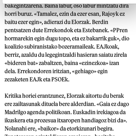
bakegintzarena. Baina labur, oso labur mintzatu dira
horri buruz. «Tamalez, ezin da ezer esan, Rajoyk ez
baitu ezer egin», adierazi du Elorzak. Berdin
pentsatzen dute Errekondok eta Estebanek. «PPren
hormarekin egin dugu topo, eta ez bakarrik guk», dio
koalizio subiranistako bozeramaileak. EAJkoak,
berriz, azaldu du legegintzaldi hasieran saiatu zirela
«bideren bat» zabaltzen, baina «ezinezkoa» izan
dela. Errekondoren iritzian, «gehiago» egin
zezaketen EAJk eta PSOEk.
Kritika horiei erantzunez, Elorzak aitortu du berak
ere zailtasunak dituela bere alderdian. «Gaia ez dago
Madrilgo agenda politikoan. Euskadin irekiagoa da
ikuskera eta prozesua itxaropen handiagoz bizi da».
Nolanahi ere, «baikor» da etorkizunari begira.