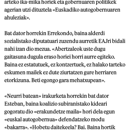
arteko ika-mika horiek eta gobernuaren politikek
agerian utzi dituztela «Euskadiko autogobernuaren
ahuleziak».
Bat dator horrekin Errekondo, baina alderdi
sozialistako diputatuari zuzendu aurretik EAJri bidali
nahi izan dio mezua. «Abertzaleok uste dugu
gaitasuna dugula eraso horiei horri aurre egiteko.
Baina ez estatutuek, ez kontzertuek, ez halako tarteko
eskumen mailek ez dute ziurtatzen gure herriaren
etorkizuna. Beti egongo gara mehatxupean».
«Neurri batean» irakurketa horrekin bat dator
Esteban, baina koalizio subiranistako kideari
gogoratu dio «erakundetze maila» hori dela egun
«euskal autogobernua» defendatzeko modu
«bakarra». «Hobetu daitekeela? Bai. Baina hortik