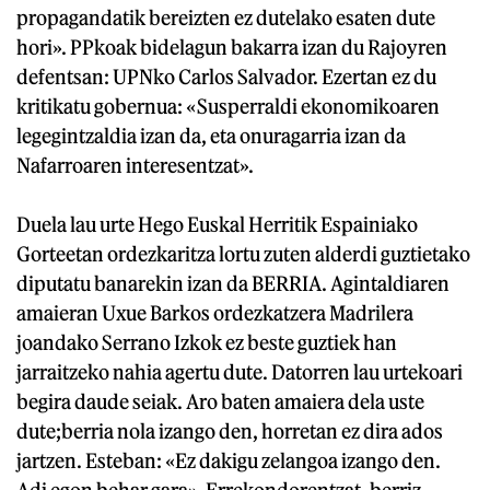
propagandatik bereizten ez dutelako esaten dute
hori». PPkoak bidelagun bakarra izan du Rajoyren
defentsan: UPNko Carlos Salvador. Ezertan ez du
kritikatu gobernua: «Susperraldi ekonomikoaren
legegintzaldia izan da, eta onuragarria izan da
Nafarroaren interesentzat».
Duela lau urte Hego Euskal Herritik Espainiako
Gorteetan ordezkaritza lortu zuten alderdi guztietako
diputatu banarekin izan da BERRIA. Agintaldiaren
amaieran Uxue Barkos ordezkatzera Madrilera
joandako Serrano Izkok ez beste guztiek han
jarraitzeko nahia agertu dute. Datorren lau urtekoari
begira daude seiak. Aro baten amaiera dela uste
dute;berria nola izango den, horretan ez dira ados
jartzen. Esteban: «Ez dakigu zelangoa izango den.
Adi egon behar gara». Errekondorentzat, berriz,