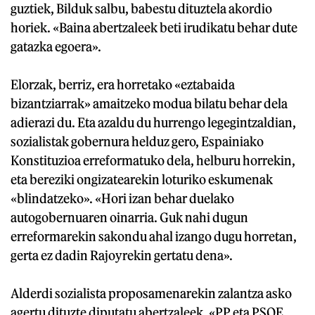
guztiek, Bilduk salbu, babestu dituztela akordio
horiek. «Baina abertzaleek beti irudikatu behar dute
gatazka egoera».
Elorzak, berriz, era horretako «eztabaida
bizantziarrak» amaitzeko modua bilatu behar dela
adierazi du. Eta azaldu du hurrengo legegintzaldian,
sozialistak gobernura helduz gero, Espainiako
Konstituzioa erreformatuko dela, helburu horrekin,
eta bereziki ongizatearekin loturiko eskumenak
«blindatzeko». «Hori izan behar duelako
autogobernuaren oinarria. Guk nahi dugun
erreformarekin sakondu ahal izango dugu horretan,
gerta ez dadin Rajoyrekin gertatu dena».
Alderdi sozialista proposamenarekin zalantza asko
agertu dituzte diputatu abertzaleek. «PP eta PSOE