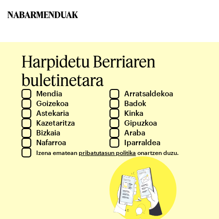
NABARMENDUAK
Harpidetu Berriaren
buletinetara
Mendia
Arratsaldekoa
Goizekoa
Badok
Astekaria
Kinka
Kazetaritza
Gipuzkoa
Bizkaia
Araba
Nafarroa
Iparraldea
Izena ematean
pribatutasun politika
onartzen duzu.