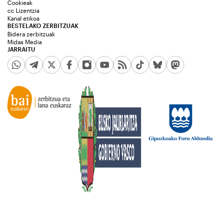
Cookieak
cc Lizentzia
Kanal etikoa
BESTELAKO ZERBITZUAK
Bidera zerbitzuak
Midas Media
JARRAITU