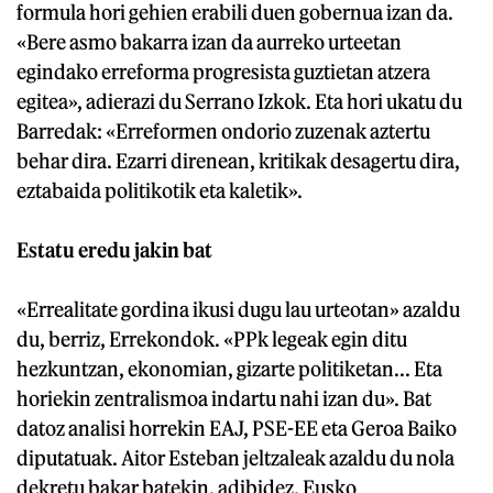
formula hori gehien erabili duen gobernua izan da.
«Bere asmo bakarra izan da aurreko urteetan
egindako erreforma progresista guztietan atzera
egitea», adierazi du Serrano Izkok. Eta hori ukatu du
Barredak: «Erreformen ondorio zuzenak aztertu
behar dira. Ezarri direnean, kritikak desagertu dira,
eztabaida politikotik eta kaletik».
Estatu eredu jakin bat
«Errealitate gordina ikusi dugu lau urteotan» azaldu
du, berriz, Errekondok. «PPk legeak egin ditu
hezkuntzan, ekonomian, gizarte politiketan... Eta
horiekin zentralismoa indartu nahi izan du». Bat
datoz analisi horrekin EAJ, PSE-EE eta Geroa Baiko
diputatuak. Aitor Esteban jeltzaleak azaldu du nola
dekretu bakar batekin, adibidez, Eusko