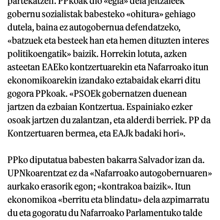
partekatzen. PPkoak dio «egia» dela jeltzaleek
gobernu sozialistak babesteko «ohitura» gehiago
dutela, baina ez autogobernua defendatzeko,
«batzuek eta besteek han eta hemen dituzten interes
politikoengatik» baizik. Horrekin lotuta, azken
asteetan EAEko kontzertuarekin eta Nafarroako itun
ekonomikoarekin izandako eztabaidak ekarri ditu
gogora PPkoak. «PSOEk gobernatzen duenean
jartzen da ezbaian Kontzertua. Espainiako ezker
osoak jartzen du zalantzan, eta alderdi berriek. PP da
Kontzertuaren bermea, eta EAJk badaki hori».
PPko diputatua babesten bakarra Salvador izan da.
UPNkoarentzat ez da «Nafarroako autogobernuaren»
aurkako erasorik egon; «kontrakoa baizik». Itun
ekonomikoa «berritu eta blindatu» dela azpimarratu
du eta gogoratu du Nafarroako Parlamentuko talde