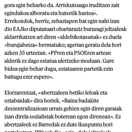
gora egin beharko da. Arriskutsuago iruditzen zait
egindakoa alboratu eta hutsetik hastea».
Errekondok, berriz, zehaztapen bat egin nahi izan
dio EAJko diputatuari ohartaraziz buruzagi jeltzaleak
aldarrikatzen ari diren «aldebikotasunak» ez duela
«burujabetza» bermatuko; agerian geratu dela hori
azken 35 urteetan. «PPren eta PSOEren artean
alderik ez dago estatua ulertzeko moduan. Gure
bidea egin behar dugu, estatuaren partetik ezin
baitugu ezer espero».
Elorzarentzat, «abertzaleen betiko leloak eta
eztabaidak» dira horiek. «Baina badakite
deszentralizazioan urrats gehien egin diren garaiak
izan direla sozialistak boterean egon direnean». Ez
abertzaleek ez Barredak ez dute ikuspuntu hori