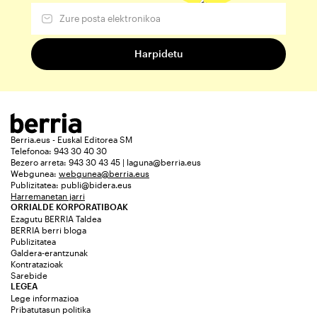
Berria.eus - Euskal Editorea SM
Telefonoa: 943 30 40 30
Bezero arreta: 943 30 43 45 | laguna@berria.eus
Webgunea:
webgunea@berria.eus
Publizitatea:
publi@bidera.eus
Harremanetan jarri
ORRIALDE KORPORATIBOAK
Ezagutu BERRIA Taldea
BERRIA berri bloga
Publizitatea
Galdera-erantzunak
Kontratazioak
Sarebide
LEGEA
Lege informazioa
Pribatutasun politika