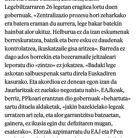
Legebiltzarraren 26 legetan eragitea lortu duen
gobernuak. «Zentralizazio prozesu hori zeharkako
era batera eraman du aurrera, lege bakar batekin
hainbat alor ukituz. Helburua ez da izan eskumenak
berreskuratzea, baizik eta bere esku ez daudenak
kontrolatzea, ikuskatzaile gisa aritzea». Barreda ez
dago ados horrekin eta bozeramaile jeltzaleari
leporatu dio «zintzo» ez jokatzea. «Badaki lege
askotan salbuespenak sartu direla Euskadiren
kasurako. Eta akordioa ez denean egon izan da
Jaurlaritzak ez zuelako negoziatu nahi». EAJkoak,
berriz, PPkoari erantzun dio gobernuak «behartuta»
sartu dituela aldaketak, «jakin bazekielako legeak
urratzen ari zela, eta alor garrantzitsu batzuetan,
gainera, ez ikusia egin du: defizitaren mugan,
esaterako». Elorzak azpimarratu du EAJ eta PPen