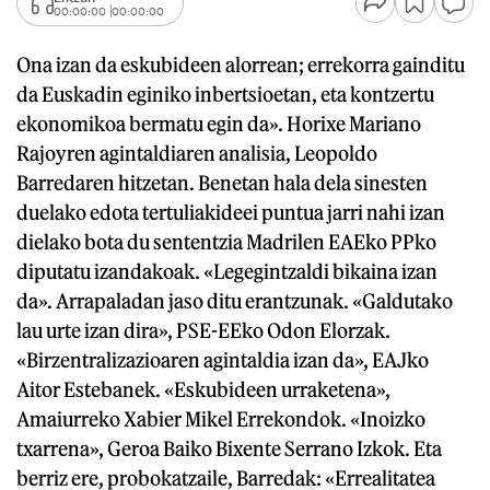
00:00:00
00:00:00
Ona izan da eskubideen alorrean; errekorra gainditu
da Euskadin eginiko inbertsioetan, eta kontzertu
ekonomikoa bermatu egin da». Horixe Mariano
Rajoyren agintaldiaren analisia, Leopoldo
Barredaren hitzetan. Benetan hala dela sinesten
duelako edota tertuliakideei puntua jarri nahi izan
dielako bota du sententzia Madrilen EAEko PPko
diputatu izandakoak. «Legegintzaldi bikaina izan
da». Arrapaladan jaso ditu erantzunak. «Galdutako
lau urte izan dira», PSE-EEko Odon Elorzak.
«Birzentralizazioaren agintaldia izan da», EAJko
Aitor Estebanek. «Eskubideen urraketena»,
Amaiurreko Xabier Mikel Errekondok. «Inoizko
txarrena», Geroa Baiko Bixente Serrano Izkok. Eta
berriz ere, probokatzaile, Barredak: «Errealitatea