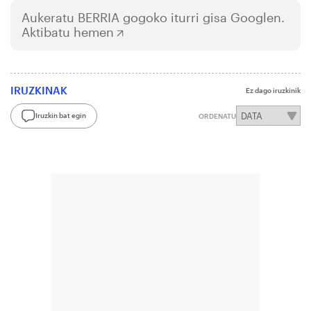
Aukeratu
BERRIA
gogoko iturri gisa Googlen.
Aktibatu hemen
IRUZKINAK
Ez dago iruzkinik
Iruzkin bat egin
ORDENATU