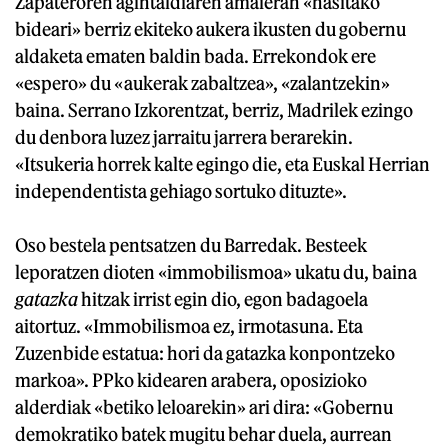
Zapateroren agintaldiaren amaieran «hasitako
bideari» berriz ekiteko aukera ikusten du gobernu
aldaketa ematen baldin bada. Errekondok ere
«espero» du «aukerak zabaltzea», «zalantzekin»
baina. Serrano Izkorentzat, berriz, Madrilek ezingo
du denbora luzez jarraitu jarrera berarekin.
«Itsukeria horrek kalte egingo die, eta Euskal Herrian
independentista gehiago sortuko dituzte».
Oso bestela pentsatzen du Barredak. Besteek
leporatzen dioten «immobilismoa» ukatu du, baina
gatazka
hitzak irrist egin dio, egon badagoela
aitortuz. «Immobilismoa ez, irmotasuna. Eta
Zuzenbide estatua: hori da gatazka konpontzeko
markoa». PPko kidearen arabera, oposizioko
alderdiak «betiko leloarekin» ari dira: «Gobernu
demokratiko batek mugitu behar duela, aurrean