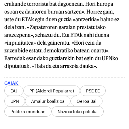
erakunde terrorista bat dagoenean. Hori Europa
osoan ez da inoren buruan sartzen». Horrez gain,
uste du ETAk egin duen guztia «antzerkia» baino ez
dela izan. «Zapateroren garaian prestatutako
antzezpena», zehaztu du. Eta ETAk nahi duena
«inpunitatea» dela gaineratu. «Hori ezin da
zuzenbide estatu demokratiko batean onartu».
Barredak esandako guztiarekin bat egin du UPNko
diputatuak. «Hala da eta arrazoia dauka».
GAIAK
EAJ
PP (Alderdi Popularra)
PSE-EE
UPN
Amaiur koalizioa
Geroa Bai
Politika munduan
Nazioarteko politika