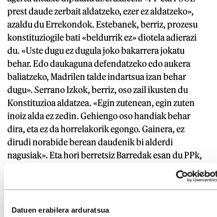
prest daude zerbait aldatzeko, ezer ez aldatzeko»,
azaldu du Errekondok. Estebanek, berriz, prozesu
konstituziogile bati «beldurrik ez» diotela adierazi
du. «Uste dugu ez dugula joko bakarrera jokatu
behar. Edo daukaguna defendatzeko edo aukera
baliatzeko, Madrilen talde indartsua izan behar
dugu». Serrano Izkok, berriz, oso zail ikusten du
Konstituzioa aldatzea. «Egin zutenean, egin zuten
inoiz alda ez zedin. Gehiengo oso handiak behar
dira, eta ez da horrelakorik egongo. Gainera, ez
dirudi norabide berean daudenik bi alderdi
nagusiak». Eta hori berretsiz Barredak esan du PPk,
gobernuan jarraituz gero, ez duela konstituzioa
aldatuko. «Egonkortasun soziala eta ekonomikoa
bermatzeko ez dira ukitu behar elkarbizitza arautzen
duten markoak».
Datuen erabilera arduratsua