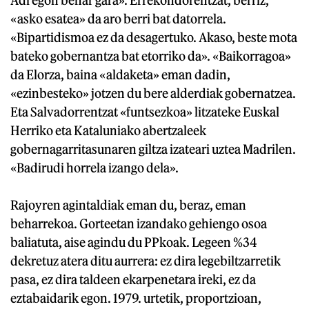
«asko esatea» da aro berri bat datorrela.
«Bipartidismoa ez da desagertuko. Akaso, beste mota
bateko gobernantza bat etorriko da». «Baikorragoa»
da Elorza, baina «aldaketa» eman dadin,
«ezinbesteko» jotzen du bere alderdiak gobernatzea.
Eta Salvadorrentzat «funtsezkoa» litzateke Euskal
Herriko eta Kataluniako abertzaleek
gobernagarritasunaren giltza izateari uztea Madrilen.
«Badirudi horrela izango dela».
Rajoyren agintaldiak eman du, beraz, eman
beharrekoa. Gorteetan izandako gehiengo osoa
baliatuta, aise agindu du PPkoak. Legeen %34
dekretuz atera ditu aurrera: ez dira legebiltzarretik
pasa, ez dira taldeen ekarpenetara ireki, ez da
eztabaidarik egon. 1979. urtetik, proportzioan,