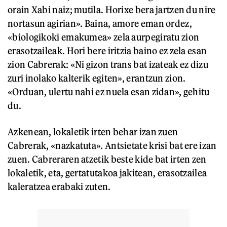
orain Xabi naiz; mutila. Horixe bera jartzen du nire
nortasun agirian». Baina, amore eman ordez,
«biologikoki emakumea» zela aurpegiratu zion
erasotzaileak. Hori bere iritzia baino ez zela esan
zion Cabrerak: «Ni gizon trans bat izateak ez dizu
zuri inolako kalterik egiten», erantzun zion.
«Orduan, ulertu nahi ez nuela esan zidan», gehitu
du.
Azkenean, lokaletik irten behar izan zuen
Cabrerak, «nazkatuta». Antsietate krisi bat ere izan
zuen. Cabreraren atzetik beste kide bat irten zen
lokaletik, eta, gertatutakoa jakitean, erasotzailea
kaleratzea erabaki zuten.