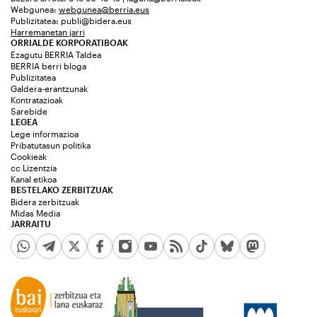
Webgunea:
webgunea@berria.eus
Publizitatea:
publi@bidera.eus
Harremanetan jarri
ORRIALDE KORPORATIBOAK
Ezagutu BERRIA Taldea
BERRIA berri bloga
Publizitatea
Galdera-erantzunak
Kontratazioak
Sarebide
LEGEA
Lege informazioa
Pribatutasun politika
Cookieak
cc Lizentzia
Kanal etikoa
BESTELAKO ZERBITZUAK
Bidera zerbitzuak
Midas Media
JARRAITU