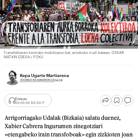
Transfobiaren kontrako mobilizazio bat, artxiboko irudi batean. OSKAR
MATXIN EDESA / FOKU
Kepa Ugarte Martiarena
2026KO EKAINAREN 2A
14:29
Entzun
00:00:00
00:03:17
Arrigorriagako Udalak (Bizkaia) salatu duenez,
Xabier Cabrera Ingurumen zinegotziari
«etengabeko irain transfoboak» egin zizkioten joan