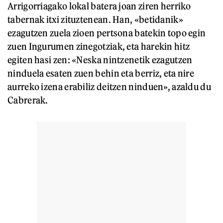
Arrigorriagako lokal batera joan ziren herriko
tabernak itxi zituztenean. Han, «betidanik»
ezagutzen zuela zioen pertsona batekin topo egin
zuen Ingurumen zinegotziak, eta harekin hitz
egiten hasi zen: «Neska nintzenetik ezagutzen
ninduela esaten zuen behin eta berriz, eta nire
aurreko izena erabiliz deitzen ninduen», azaldu du
Cabrerak.