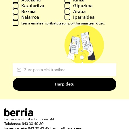
Kazetaritza
Gipuzkoa
Bizkaia
Araba
Nafarroa
Iparraldea
Izena ematean
pribatutasun politika
onartzen duzu.
Berria.eus - Euskal Editorea SM
Telefonoa: 943 30 40 30
Bezero arreta: 943 30 43 45 | laguna@berria.eus