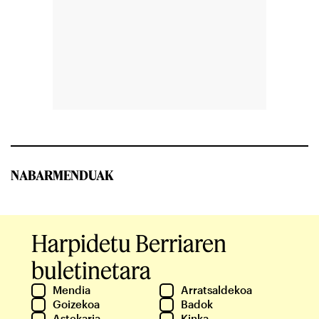
NABARMENDUAK
Harpidetu Berriaren
buletinetara
Mendia
Arratsaldekoa
Goizekoa
Badok
Astekaria
Kinka