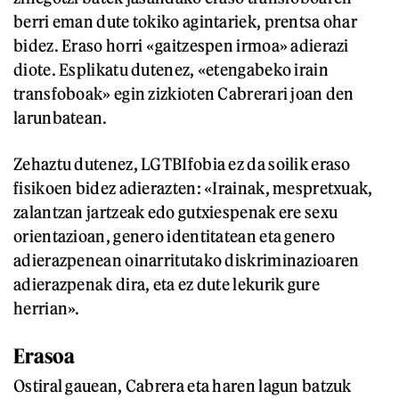
berri eman dute tokiko agintariek, prentsa ohar
bidez. Eraso horri «gaitzespen irmoa» adierazi
diote. Esplikatu dutenez, «etengabeko irain
transfoboak» egin zizkioten Cabrerari joan den
larunbatean.
Zehaztu dutenez, LGTBIfobia ez da soilik eraso
fisikoen bidez adierazten: «Irainak, mespretxuak,
zalantzan jartzeak edo gutxiespenak ere sexu
orientazioan, genero identitatean eta genero
adierazpenean oinarritutako diskriminazioaren
adierazpenak dira, eta ez dute lekurik gure
herrian».
Erasoa
Ostiral gauean, Cabrera eta haren lagun batzuk