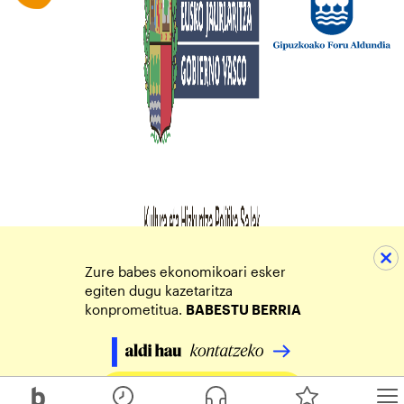
Zure babes ekonomikoari esker
egiten dugu kazetaritza
konprometitua.
BABESTU BERRIA
Egin zure ekarpena