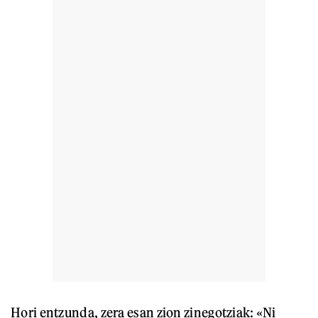
Hori entzunda, zera esan zion zinegotziak: «Ni