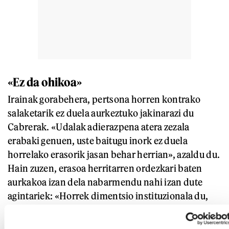
«Ez da ohikoa»
Irainak gorabehera, pertsona horren kontrako
salaketarik ez duela aurkeztuko jakinarazi du
Cabrerak. «Udalak adierazpena atera zezala
erabaki genuen, uste baitugu inork ez duela
horrelako erasorik jasan behar herrian», azaldu du.
Hain zuzen, erasoa herritarren ordezkari baten
aurkakoa izan dela nabarmendu nahi izan dute
agintariek: «Horrek dimentsio instituzionala du,
eta agerian uzten du nolako oztopoei eta indarkeria
adierazpenei aurre egin behar izaten dieten