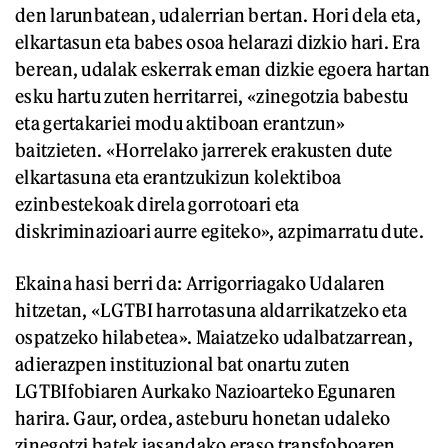
den larunbatean, udalerrian bertan. Hori dela eta,
elkartasun eta babes osoa helarazi dizkio hari. Era
berean, udalak eskerrak eman dizkie egoera hartan
esku hartu zuten herritarrei, «zinegotzia babestu
eta gertakariei modu aktiboan erantzun»
baitzieten. «Horrelako jarrerek erakusten dute
elkartasuna eta erantzukizun kolektiboa
ezinbestekoak direla gorrotoari eta
diskriminazioari aurre egiteko», azpimarratu dute.
Ekaina hasi berri da: Arrigorriagako Udalaren
hitzetan, «LGTBI harrotasuna aldarrikatzeko eta
ospatzeko hilabetea». Maiatzeko udalbatzarrean,
adierazpen instituzional bat onartu zuten
LGTBIfobiaren Aurkako Nazioarteko Egunaren
harira. Gaur, ordea, asteburu honetan udaleko
zinegotzi batek jasandako eraso transfoboaren