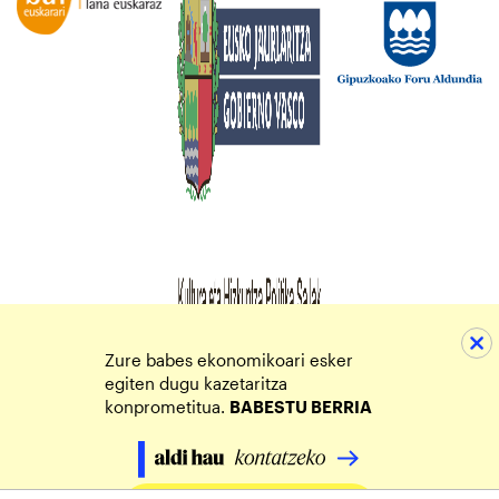
Zure babes ekonomikoari esker
egiten dugu kazetaritza
konprometitua.
BABESTU BERRIA