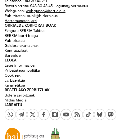
Telefonoa: 943 30 40 30
Bezero arreta: 943 30 43 45 | laguna@berria.eus
Webgunea:
webgunea@berria.eus
Publizitatea:
publi@bidera.eus
Harremanetan jarri
ORRIALDE KORPORATIBOAK
Ezagutu BERRIA Taldea
BERRIA berri bloga
Publizitatea
Galdera-erantzunak
Kontratazioak
Sarebide
LEGEA
Lege informazioa
Pribatutasun politika
Cookieak
cc Lizentzia
Kanal etikoa
BESTELAKO ZERBITZUAK
Bidera zerbitzuak
Midas Media
JARRAITU