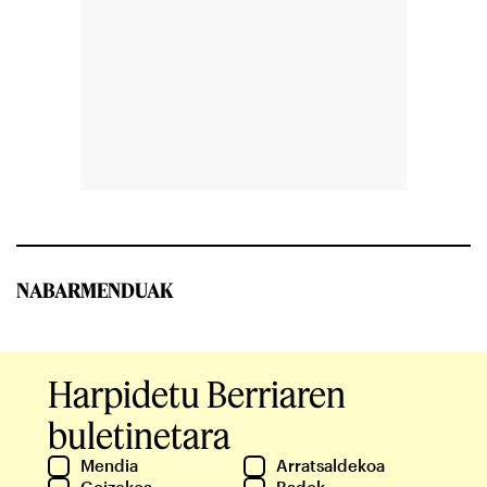
NABARMENDUAK
Harpidetu Berriaren
buletinetara
Mendia
Arratsaldekoa