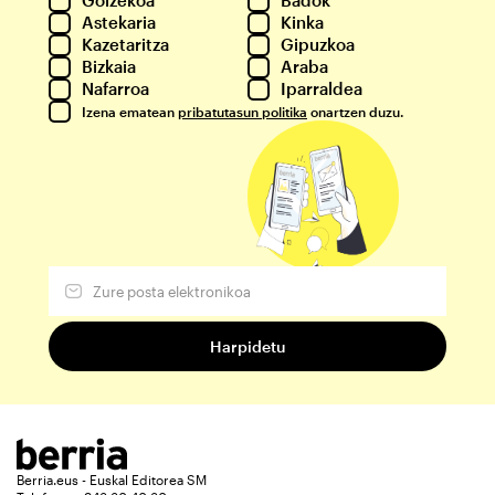
Goizekoa
Badok
Astekaria
Kinka
Kazetaritza
Gipuzkoa
Bizkaia
Araba
Nafarroa
Iparraldea
Izena ematean
pribatutasun politika
onartzen duzu.
Berria.eus - Euskal Editorea SM