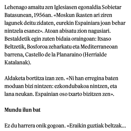
Lehenago amaitu zen Iglesiasen egonaldia Sobietar
Batasunean, 1956an. «Moskun ikasten ari ziren
lagunek deitu zidaten, eurekin Espainiara joan behar
nintzela esanez». Atoan abisatu zion nagusiari.
Bestaldetik egin zuten bidaia oraingoan: Itsaso
Beltzetik, Bosforoa zeharkatu eta Mediterraneoan
barrena, Castello de la Planaraino (Herrialde
Katalanak).
Aldaketa bortitza izan zen. «Ni han erregina baten
moduan bizi nintzen: ezkondubakoa nintzen, eta
lana neukan. Espainian oso txarto bizitzen zen».
Mundu ilun bat
Ez du harrera onik gogoan. «Eraikin guztiak beltzak...