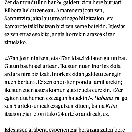
Zer da mundu ilun hau?», galdetu zion bere buruari
Bilbora heldu zenean. Amarenera joan zen,
Santurtzira; aita lau urte arinago hil zitzaion, eta
kamarote txiki batean bizi zen seme batekin. Iglesias
ez zen erraz egokitu, anaia horrekin arazoak izan
zituelako.
«37an joan nintzen, eta 47an idatzi zidaten gutun bat.
Gutun bat hogei urtean. Ikusten nuen inori ez ziola
ardura nire bizitzak. Inork ez zidan galdetu zer egin
nuen bertan». Ez zen ondo konpondu familiarekin;
ikusten zuen gauza komun gutxi zuela eurekin. «Zer
egiten dut hemen ezezagun hauekin?».
Habana
-ra igo
zen 5 urteko umeak ezagutzen zituen, baina
Krim
itsasontzian etorritako 24 urteko andreak, ez.
Iglesiasen arabera, esperientzia bera izan zuten bere