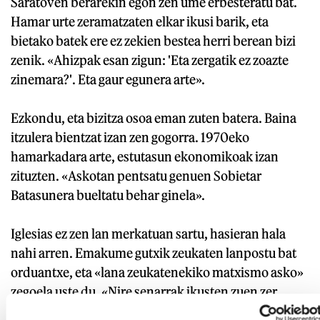
Saratoven berarekin egon zen ume erbesteratu bat.
Hamar urte zeramatzaten elkar ikusi barik, eta
bietako batek ere ez zekien bestea herri berean bizi
zenik. «Ahizpak esan zigun: 'Eta zergatik ez zoazte
zinemara?'. Eta gaur egunera arte».
Ezkondu, eta bizitza osoa eman zuten batera. Baina
itzulera bientzat izan zen gogorra. 1970eko
hamarkadara arte, estutasun ekonomikoak izan
zituzten. «Askotan pentsatu genuen Sobietar
Batasunera bueltatu behar ginela».
Iglesias ez zen lan merkatuan sartu, hasieran hala
nahi arren. Emakume gutxik zeukaten lanpostu bat
orduantxe, eta «lana zeukatenekiko matxismo asko»
zegoela uste du. «Nire senarrak ikusten zuen zer
gertatzen zen emakumeekin lan egiten bazuten.