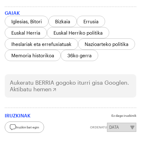
GAIAK
Iglesias, Bitori
Bizkaia
Errusia
Euskal Herria
Euskal Herriko politika
Iheslariak eta errefuxiatuak
Nazioarteko politika
Memoria historikoa
36ko gerra
Aukeratu
BERRIA
gogoko iturri gisa Googlen.
Aktibatu hemen
IRUZKINAK
Ez dago iruzkinik
Iruzkin bat egin
ORDENATU