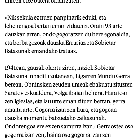
umeen etxe batera bidali zuten.
«Nik sekula ez nuen panpinarik eduki, eta
lehenengoa bertan eman zidaten». Orain 93 urte
dauzkan arren, ondo gogoratzen du bere egonaldia,
eta berba gozoak dauzka Errusiaz eta Sobietar
Batasunak emandako tratuaz.
1941ean, gauzak okertu ziren, naziek Sobietar
Batasuna inbaditu zutenean, Bigarren Mundu Gerra
betean. Obninsken zeuden umeak ebakuatu zituzten
Saratov eskualdera, Volga ibaian behera. Hara joan
zen Iglesias, eta lau urte eman zituen bertan, gerra
amaitu arte. Gogorra izan zen hura, eta gogoan
dauzka momentu batzuetako zailtasunak.
Ondorengoa ere ez zen samurra izan.«Gerraostea oso
gogorra izan zen, baina oso gogorra izan zen