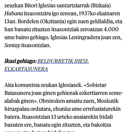
zeuzkan Bitori Iglesias santurtziarrak (Bizkaia)
Habana
itsasontzira igo zenean, 1937ko ekainaren
13an. Bordelen (Okzitania) egin zuen geldialdia, eta
han banatu zituzten itsasontziak zeroatzan 4.000
ume baino gehiago. Iglesias Leningradera joan zen,
Sontay
itsasontzian.
Ikusi gehiago:
BELDURRETIK IHESI,
ELKARTASUNERA
Aita komunista zeukan Iglesiasek. «Sobietar
Batasunera joan ginen gehienak ezkertiarren seme-
alabak ginen». Obninsken amaitu zuen, Moskutik
hiruzpalau ordutara, ehunka ume errefuxiaturekin
batera. Itsasontzian 13 urteko anaiarekin bidali
bazuten ere, banatu egin zituzten, eta bakoitza