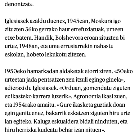
denontzat».
Iglesiasek azaldu duenez, 1945ean, Moskura igo
zituzten 36ko gerrako haur errefuxiatuak, umeen
etxe batera. Handik, Bolshevora eroan zituzten bi
urtez, 1948an, eta ume errusiarrekin nahastu
eskolan, hobeto lekukotu zitezen.
1950eko hamarkadan aldaketak etorri ziren. «50eko
urteetan jada pentsatzen zen itzuli egingo ginela»,
adierazi du Iglesiasek. «Orduan, gomendatu ziguten
ez ikasteko karrera luzerik». Agronomia ikasi zuen,
eta 1954rako amaitu. «Gure ikasketa guztiak doan
egin genituenez, bakarrik eskatzen ziguten hiru urte
lan egiteko. Kaluga eskualdera bidali ninduten, eta
hiru herrixka kudeatu behar izan nituen».