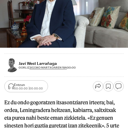
Javi West Larrañaga
2023KO MARTXOAREN 19A
GORLIZ
00:00
Entzun
00:00:00
00:00:00
Ez du ondo gogoratzen itsasontziaren irteera; bai,
ordea, Leningradera heltzean, kabiarra, saltxitxak
eta purea nahi beste eman zizkietela. «Ez genuen
sinesten hori guztia guretzat izan zitekeenik». 5 urte