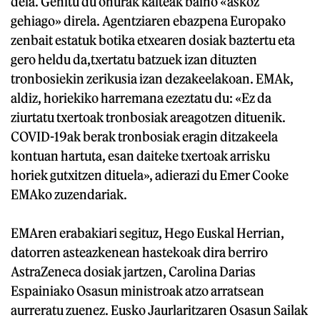
dela. Gehitu du onurak kalteak baino «askoz
gehiago» direla. Agentziaren ebazpena Europako
zenbait estatuk botika etxearen dosiak baztertu eta
gero heldu da,txertatu batzuek izan dituzten
tronbosiekin zerikusia izan dezakeelakoan. EMAk,
aldiz, horiekiko harremana ezeztatu du: «Ez da
ziurtatu txertoak tronbosiak areagotzen dituenik.
COVID-19ak berak tronbosiak eragin ditzakeela
kontuan hartuta, esan daiteke txertoak arrisku
horiek gutxitzen dituela», adierazi du Emer Cooke
EMAko zuzendariak.
EMAren erabakiari segituz, Hego Euskal Herrian,
datorren asteazkenean hastekoak dira berriro
AstraZeneca dosiak jartzen, Carolina Darias
Espainiako Osasun ministroak atzo arratsean
aurreratu zuenez. Eusko Jaurlaritzaren Osasun Sailak