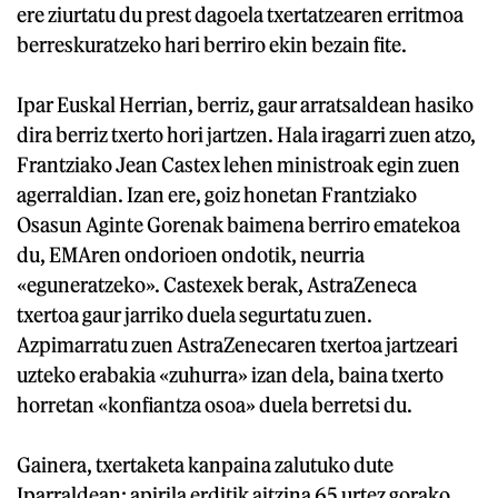
ere ziurtatu du prest dagoela txertatzearen erritmoa
berreskuratzeko hari berriro ekin bezain fite.
Ipar Euskal Herrian, berriz, gaur arratsaldean hasiko
dira berriz txerto hori jartzen. Hala iragarri zuen atzo,
Frantziako Jean Castex lehen ministroak egin zuen
agerraldian. Izan ere, goiz honetan Frantziako
Osasun Aginte Gorenak baimena berriro ematekoa
du, EMAren ondorioen ondotik, neurria
«eguneratzeko». Castexek berak, AstraZeneca
txertoa gaur jarriko duela segurtatu zuen.
Azpimarratu zuen AstraZenecaren txertoa jartzeari
uzteko erabakia «zuhurra» izan dela, baina txerto
horretan «konfiantza osoa» duela berretsi du.
Gainera, txertaketa kanpaina zalutuko dute
Iparraldean: apirila erditik aitzina 65 urtez gorako