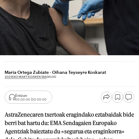
Maria Ortega Zubiate - Oihana Teyseyre Koskarat
2021EKO MARTXOAREN 19A
00:00
Entzun
00:00:00
00:00:00
AstraZenecaren txertoak eragindako eztabaidak bide
berri bat hartu du: EMA Sendagaien Europako
Agentziak baieztatu du «segurua eta eraginkorra»