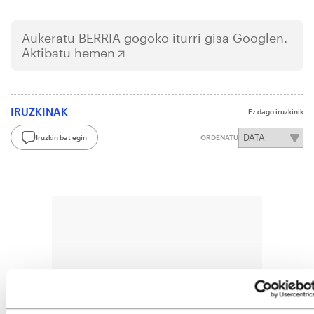
Aukeratu
BERRIA
gogoko iturri gisa Googlen.
Aktibatu hemen
IRUZKINAK
Ez dago iruzkinik
Iruzkin bat egin
ORDENATU