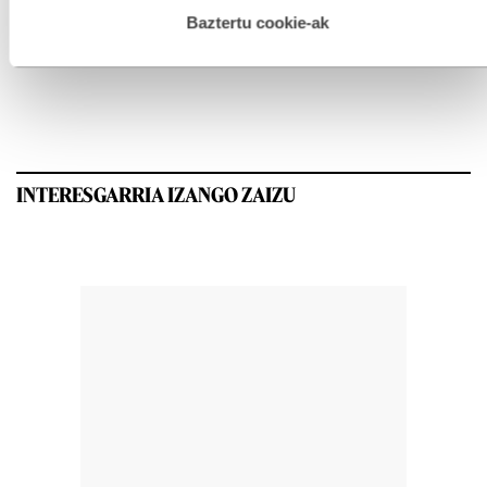
hau onartuz gero, teknologia hori erabiltzeko baimen
esplizitua ematen diguzu.
Gehiago irakurri
Baztertu cookie-ak
GEHIEN IRAKURRIAK
INTERESGARRIA IZANGO ZAIZU