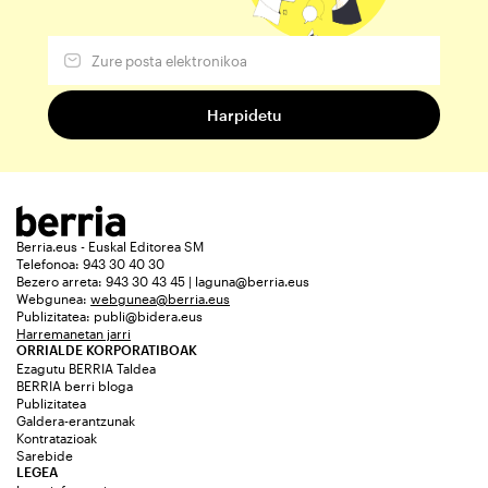
Berria.eus - Euskal Editorea SM
Telefonoa: 943 30 40 30
Bezero arreta: 943 30 43 45 | laguna@berria.eus
Webgunea:
webgunea@berria.eus
Publizitatea:
publi@bidera.eus
Harremanetan jarri
ORRIALDE KORPORATIBOAK
Ezagutu BERRIA Taldea
BERRIA berri bloga
Publizitatea
Galdera-erantzunak
Kontratazioak
Sarebide
LEGEA