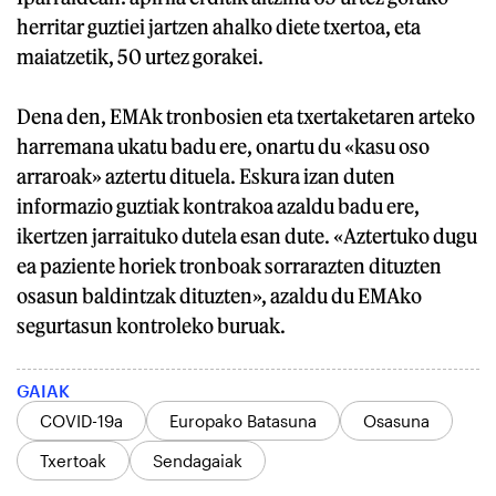
herritar guztiei jartzen ahalko diete txertoa, eta
maiatzetik, 50 urtez gorakei.
Dena den, EMAk tronbosien eta txertaketaren arteko
harremana ukatu badu ere, onartu du «kasu oso
arraroak» aztertu dituela. Eskura izan duten
informazio guztiak kontrakoa azaldu badu ere,
ikertzen jarraituko dutela esan dute. «Aztertuko dugu
ea paziente horiek tronboak sorrarazten dituzten
osasun baldintzak dituzten», azaldu du EMAko
segurtasun kontroleko buruak.
GAIAK
COVID-19a
Europako Batasuna
Osasuna
Txertoak
Sendagaiak