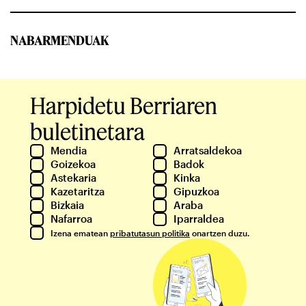
NABARMENDUAK
Harpidetu Berriaren
buletinetara
Mendia
Arratsaldekoa
Goizekoa
Badok
Astekaria
Kinka
Kazetaritza
Gipuzkoa
Bizkaia
Araba
Nafarroa
Iparraldea
Izena ematean
pribatutasun politika
onartzen duzu.