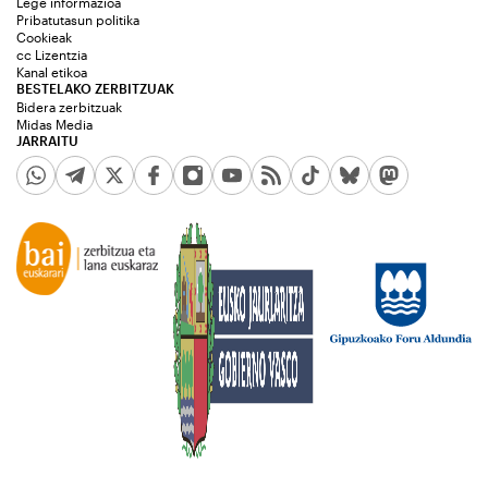
Lege informazioa
Pribatutasun politika
Cookieak
cc Lizentzia
Kanal etikoa
BESTELAKO ZERBITZUAK
Bidera zerbitzuak
Midas Media
JARRAITU