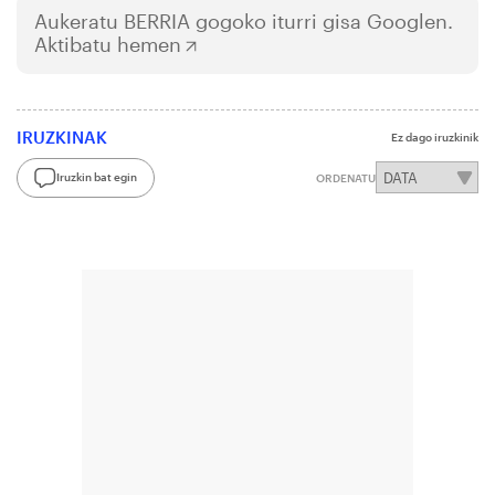
Aukeratu
BERRIA
gogoko iturri gisa Googlen.
Aktibatu hemen
IRUZKINAK
Ez dago iruzkinik
Iruzkin bat egin
ORDENATU