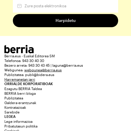
Berria.eus - Euskal Editorea SM
Telefonoa: 943 30 40 30
Bezero arreta: 943 30 43 45 | laguna@berria.eus
Webgunea:
webgunea@berria.eus
Publizitatea:
publi@bidera.eus
Harremanetan jarri
ORRIALDE KORPORATIBOAK
Ezagutu BERRIA Taldea
BERRIA berri bloga
Publizitatea
Galdera-erantzunak
Kontratazioak
Sarebide
LEGEA
Lege informazioa
Pribatutasun politika
Cookieak