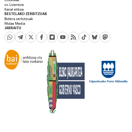
cc Lizentzia
Kanal etikoa
BESTELAKO ZERBITZUAK
Bidera zerbitzuak
Midas Media
JARRAITU