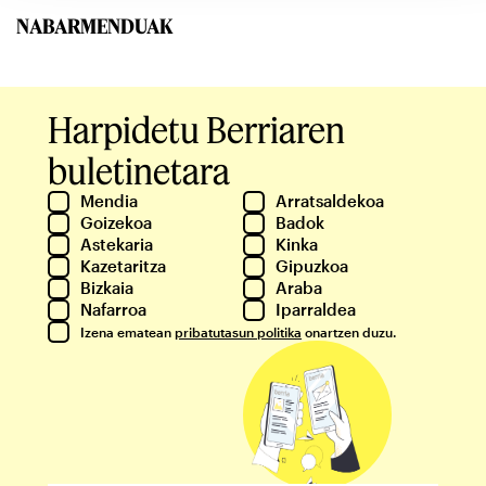
NABARMENDUAK
Harpidetu Berriaren
buletinetara
Mendia
Arratsaldekoa
Goizekoa
Badok
Astekaria
Kinka
Kazetaritza
Gipuzkoa
Bizkaia
Araba
Nafarroa
Iparraldea
Izena ematean
pribatutasun politika
onartzen duzu.