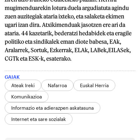
mugimenduarekin lotura duela argudiatuta agindu
zuen auzitegiak ataria ixteko, eta salaketa ekimen
ugari izan dira. Atxikimenduak jasotzen ere ari da
ataria. 44 kazetarik, bederatzi hedabidek eta eragile
politiko eta sindikalek eman diote babesa, EAk,
Aralarrek, Sortuk, Ezkerrak, ELAk, LABek,EILASek,
CGTk eta ESK-k, esaterako.
GAIAK
Ateak Ireki
Nafarroa
Euskal Herria
Komunikazioa
Informazio eta adierazpen askatasuna
Internet eta sare sozialak