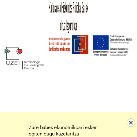
Zure babes ekonomikoari esker
egiten dugu kazetaritza