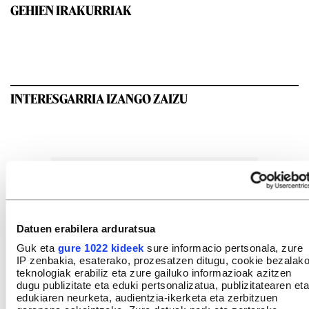
GEHIEN IRAKURRIAK
INTERESGARRIA IZANGO ZAIZU
Datuen erabilera arduratsua
Guk eta
gure 1022 kideek
sure informacio pertsonala, zure
IP zenbakia, esaterako, prozesatzen ditugu, cookie bezalak
teknologiak erabiliz eta zure gailuko informazioak azitzen
dugu publizitate eta eduki pertsonalizatua, publizitatearen eta
edukiaren neurketa, audientzia-ikerketa eta zerbitzuen