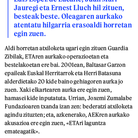
Jauregi eta Ernest Lluch hil zituen,
besteak beste. Oleagaren aurkako
atentatu hilgarria erasoaldi horretan
egin zuen.
Aldi horretan atxiloketa ugari egin zituen Guardia
Zibilak, ETAren aurkako operazioetan eta
bestelakoetan ere bai. 2001ean, Baltasar Garzon
epaileak Euskal Herritarrok eta Herri Batasuna
alderdietako 20 kide baino gehiagoren aurka jo
zuen. Xaki elkartearen aurka ere egin zuen,
hamasei kide inputatuta. Urrian, Joxemi Zumalabe
Fundazioaren txanda izan zen: bederatzi atxiloketa
agindu zituzten; eta, azkenerako, AEKren aurkako
akusazioa ere egin zuen, «ETAri laguntza
emateagatik».