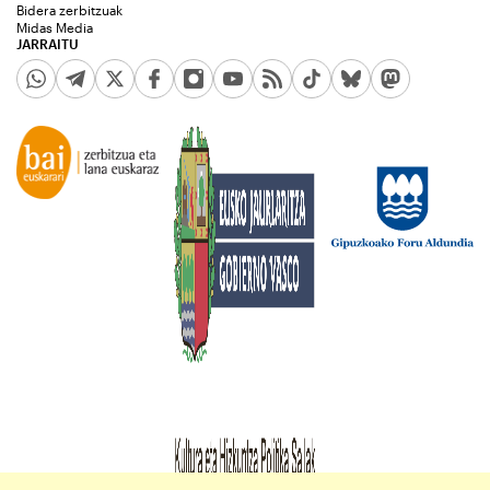
Bidera zerbitzuak
Midas Media
JARRAITU