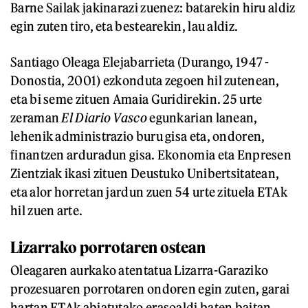
Barne Sailak jakinarazi zuenez: batarekin hiru aldiz
egin zuten tiro, eta bestearekin, lau aldiz.
Santiago Oleaga Elejabarrieta (Durango, 1947 -
Donostia, 2001) ezkonduta zegoen hil zutenean,
eta bi seme zituen Amaia Guridirekin. 25 urte
zeraman
El Diario Vasco
egunkarian lanean,
lehenik administrazio buru gisa eta, ondoren,
finantzen arduradun gisa. Ekonomia eta Enpresen
Zientziak ikasi zituen Deustuko Unibertsitatean,
eta alor horretan jardun zuen 54 urte zituela ETAk
hil zuen arte.
Lizarrako porrotaren ostean
Oleagaren aurkako atentatua Lizarra-Garaziko
prozesuaren porrotaren ondoren egin zuten, garai
hartan ETAk abiatutako erasoaldi baten baitan.