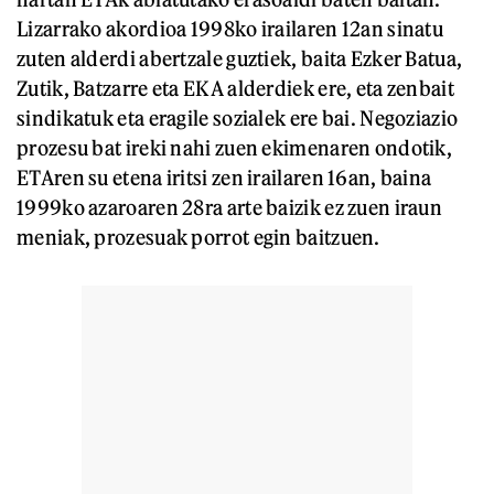
Lizarrako akordioa 1998ko irailaren 12an sinatu
zuten alderdi abertzale guztiek, baita Ezker Batua,
Zutik, Batzarre eta EKA alderdiek ere, eta zenbait
sindikatuk eta eragile sozialek ere bai. Negoziazio
prozesu bat ireki nahi zuen ekimenaren ondotik,
ETAren su etena iritsi zen irailaren 16an, baina
1999ko azaroaren 28ra arte baizik ez zuen iraun
meniak, prozesuak porrot egin baitzuen.