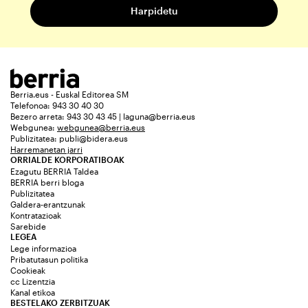
Berria.eus - Euskal Editorea SM
Telefonoa: 943 30 40 30
Bezero arreta: 943 30 43 45 | laguna@berria.eus
Webgunea:
webgunea@berria.eus
Publizitatea:
publi@bidera.eus
Harremanetan jarri
ORRIALDE KORPORATIBOAK
Ezagutu BERRIA Taldea
BERRIA berri bloga
Publizitatea
Galdera-erantzunak
Kontratazioak
Sarebide
LEGEA
Lege informazioa
Pribatutasun politika
Cookieak
cc Lizentzia
Kanal etikoa
BESTELAKO ZERBITZUAK