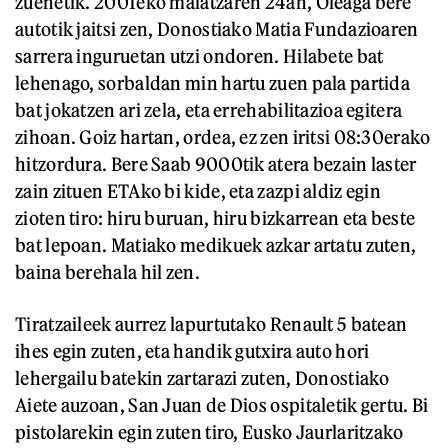
zuenetik. 2001eko maiatzaren 24an, Oleaga bere
autotik jaitsi zen, Donostiako Matia Fundazioaren
sarrera inguruetan utzi ondoren. Hilabete bat
lehenago, sorbaldan min hartu zuen pala partida
bat jokatzen ari zela, eta errehabilitazioa egitera
zihoan. Goiz hartan, ordea, ez zen iritsi 08:30erako
hitzordura. Bere Saab 9000tik atera bezain laster
zain zituen ETAko bi kide, eta zazpi aldiz egin
zioten tiro: hiru buruan, hiru bizkarrean eta beste
bat lepoan. Matiako medikuek azkar artatu zuten,
baina berehala hil zen.
Tiratzaileek aurrez lapurtutako Renault 5 batean
ihes egin zuten, eta handik gutxira auto hori
lehergailu batekin zartarazi zuten, Donostiako
Aiete auzoan, San Juan de Dios ospitaletik gertu. Bi
pistolarekin egin zuten tiro, Eusko Jaurlaritzako