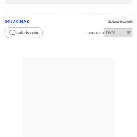
IRUZKINAK
Ez dago iruzkinik
Iruzkin bat egin
ORDENATU