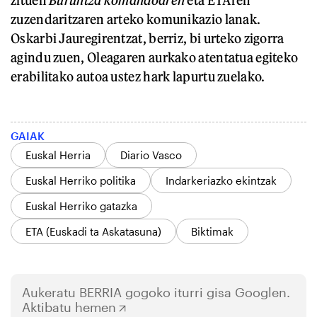
zuzendaritzaren arteko komunikazio lanak.
Oskarbi Jauregirentzat, berriz, bi urteko zigorra
agindu zuen, Oleagaren aurkako atentatua egiteko
erabilitako autoa ustez hark lapurtu zuelako.
GAIAK
Euskal Herria
Diario Vasco
Euskal Herriko politika
Indarkeriazko ekintzak
Euskal Herriko gatazka
ETA (Euskadi ta Askatasuna)
Biktimak
Aukeratu
BERRIA
gogoko iturri gisa Googlen.
Aktibatu hemen