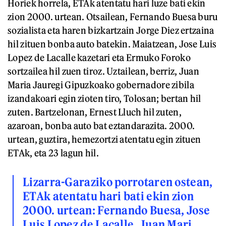
Horiek horrela, ETAk atentatu hari luze bati ekin
zion 2000. urtean. Otsailean, Fernando Buesa buru
sozialista eta haren bizkartzain Jorge Diez ertzaina
hil zituen bonba auto batekin. Maiatzean, Jose Luis
Lopez de Lacalle kazetari eta Ermuko Foroko
sortzailea hil zuen tiroz. Uztailean, berriz, Juan
Maria Jauregi Gipuzkoako gobernadore zibila
izandakoari egin zioten tiro, Tolosan; bertan hil
zuten. Bartzelonan, Ernest Lluch hil zuten,
azaroan, bonba auto bat eztandarazita. 2000.
urtean, guztira, hemezortzi atentatu egin zituen
ETAk, eta 23 lagun hil.
Lizarra-Garaziko porrotaren ostean,
ETAk atentatu hari bati ekin zion
2000. urtean: Fernando Buesa, Jose
Luis Lopez de Lacalle, Juan Mari