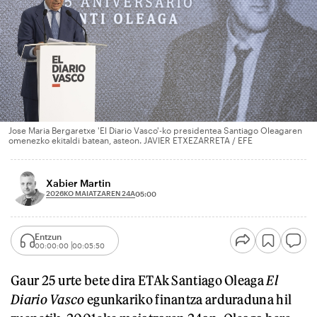
Jose Maria Bergaretxe 'El Diario Vasco'-ko presidentea Santiago Oleagaren
omenezko ekitaldi batean, asteon. JAVIER ETXEZARRETA / EFE
Xabier Martin
2026KO MAIATZAREN 24A
05:00
Entzun
00:00:00
00:05:50
Gaur 25 urte bete dira ETAk Santiago Oleaga
El
Diario Vasco
egunkariko finantza arduraduna hil