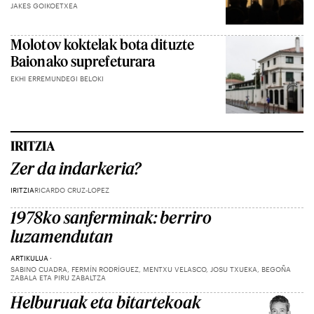
JAKES GOIKOETXEA
Molotov koktelak bota dituzte
Baionako suprefeturara
EKHI ERREMUNDEGI BELOKI
IRITZIA
Zer da indarkeria?
IRITZIA
RICARDO CRUZ-LOPEZ
1978ko sanferminak: berriro
luzamendutan
ARTIKULUA
SABINO CUADRA, FERMÍN RODRÍGUEZ, MENTXU VELASCO, JOSU TXUEKA, BEGOÑA
ZABALA ETA PIRU ZABALTZA
Helburuak eta bitartekoak