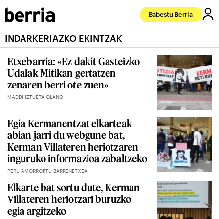
Babestu Berria
INDARKERIAZKO EKINTZAK
Etxebarria: «Ez dakit Gasteizko
Udalak Mitikan gertatzen
zenaren berri ote zuen»
MADDI IZTUETA OLANO
Egia Kermanentzat elkarteak
abian jarri du webgune bat,
Kerman Villateren heriotzaren
inguruko informazioa zabaltzeko
PERU AMORRORTU BARRENETXEA
Elkarte bat sortu dute, Kerman
Villateren heriotzari buruzko
egia argitzeko