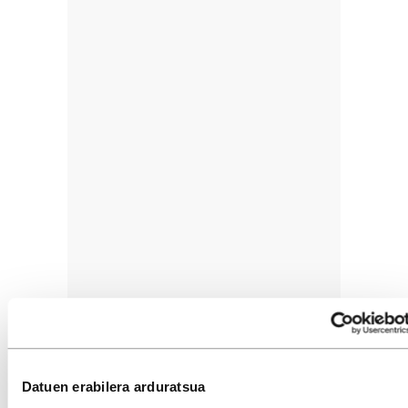
Datuen erabilera arduratsua