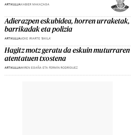
ARTIKULUA
XABIER MAKAZAGA
Adierazpen eskubidea, horren urraketak,
barrikadak eta polizia
ARTIKULUA
JOXE IRIARTE 'BIKILA'
Hagitz motz geratu da eskuin muturraren
atentatuen txostena
ARTIKULUA
MIREN EGAÑA ETA FERMÍN RODRÍGUEZ