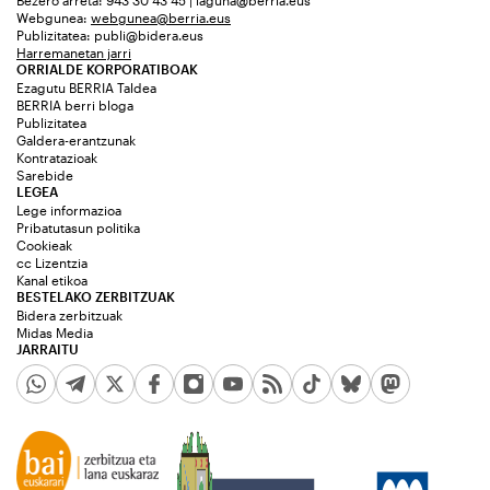
Bezero arreta: 943 30 43 45 | laguna@berria.eus
Webgunea:
webgunea@berria.eus
Publizitatea:
publi@bidera.eus
Harremanetan jarri
ORRIALDE KORPORATIBOAK
Ezagutu BERRIA Taldea
BERRIA berri bloga
Publizitatea
Galdera-erantzunak
Kontratazioak
Sarebide
LEGEA
Lege informazioa
Pribatutasun politika
Cookieak
cc Lizentzia
Kanal etikoa
BESTELAKO ZERBITZUAK
Bidera zerbitzuak
Midas Media
JARRAITU