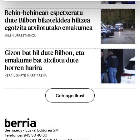
Behin-behinean espetxeratu
dute Bilbon bikotekidea hiltzea
egotzita atxilotutako emakumea
JULEN URRESTARAZU
Gizon bat hil dute Bilbon, eta
emakume bat atxilotu dute
horren harira
KEPA UGARTE MARTIARENA
Gehiago ikusi
Berria.eus - Euskal Editorea SM
Telefonoa: 943 30 40 30