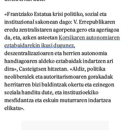
«Frantziako Estatua krisi politiko, sozial eta
instituzional sakonean dago: V. Errepublikaren
eredu zentralistaren agorpena gero eta ageriagoa
da, eta, azken asteetan
Korsikaren autonomiaren
eztabaidarekin ikusi dugunez
,
deszentralizazioaren eta herrien autonomia
handiagoaren aldeko eztabaidak indartzen ari
dira», Casteigtsen hitzetan. «Aldiz, politika
neoliberalek eta autoritarismoaren gorakadak
herritarren bizi baldintzak okertu eta ezinegon
soziala handitu dute, eta instituzioekiko
mesfidantza eta eskuin muturraren indartzea
elikatu».