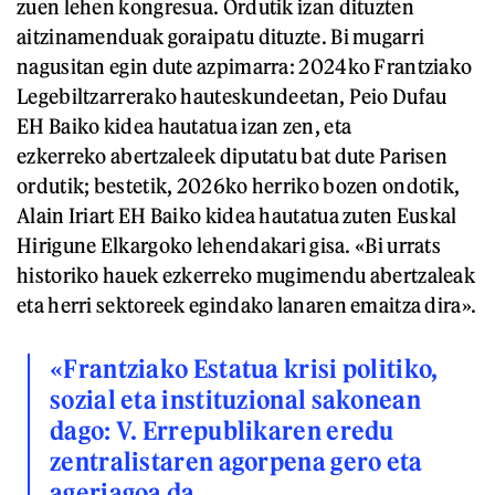
zuen lehen kongresua. Ordutik izan dituzten
aitzinamenduak goraipatu dituzte. Bi mugarri
nagusitan egin dute azpimarra: 2024ko Frantziako
Legebiltzarrerako hauteskundeetan, Peio Dufau
EH Baiko kidea hautatua izan zen, eta
ezkerreko abertzaleek diputatu bat dute Parisen
ordutik; bestetik, 2026ko herriko bozen ondotik,
Alain Iriart EH Baiko kidea hautatua zuten Euskal
Hirigune Elkargoko lehendakari gisa. «Bi urrats
historiko hauek ezkerreko mugimendu abertzaleak
eta herri sektoreek egindako lanaren emaitza dira».
«Frantziako Estatua krisi politiko,
sozial eta instituzional sakonean
dago: V. Errepublikaren eredu
zentralistaren agorpena gero eta
ageriagoa da