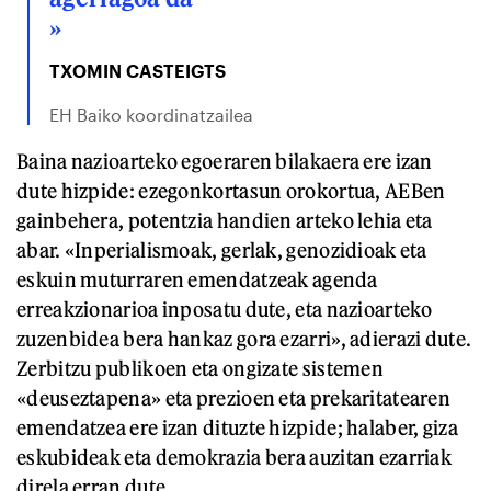
»
TXOMIN CASTEIGTS
EH Baiko koordinatzailea
Baina nazioarteko egoeraren bilakaera ere izan
dute hizpide: ezegonkortasun orokortua, AEBen
gainbehera, potentzia handien arteko lehia eta
abar. «Inperialismoak, gerlak, genozidioak eta
eskuin muturraren emendatzeak agenda
erreakzionarioa inposatu dute, eta nazioarteko
zuzenbidea bera hankaz gora ezarri», adierazi dute.
Zerbitzu publikoen eta ongizate sistemen
«deuseztapena» eta prezioen eta prekaritatearen
emendatzea ere izan dituzte hizpide; halaber, giza
eskubideak eta demokrazia bera auzitan ezarriak
direla erran dute.