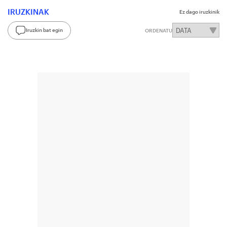
IRUZKINAK
Ez dago iruzkinik
Iruzkin bat egin
ORDENATU