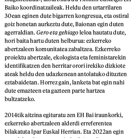
Baiko koordinatzaileak. Heldu den urtarrilaren
30ean eginen dute bigarren kongresua, eta ostiral
goiz honetan aurkeztu dute, Baionan egin duten
agerraldian.
Gero eta gehiago
leloa hautatu dute,
hori baita hartu duten helburua: ezkerreko
abertzaleen komunitatea zabaltzea. Ezkerreko
proiektu abertzale, ekologista eta feministarekin
identifikatzen den herritar orori irekiko dizkiote
ateak heldu den udazkenean antolatuko dituzten
eztabaidetan. Horrez gain, lanketa bat egin nahi
dute emazteen eta gazteen parte hartzea
bultzatzeko.
2014tik aitzina egituratu zen EH Bai iraunkorki,
ezkerreko abertzaleen alderdi erreferentea
bilakatuta Ipar Euskal Herrian. Eta 2022an egin