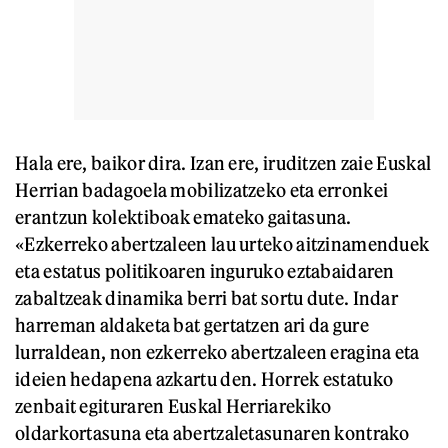
Hala ere, baikor dira. Izan ere, iruditzen zaie Euskal
Herrian badagoela mobilizatzeko eta erronkei
erantzun kolektiboak emateko gaitasuna.
«Ezkerreko abertzaleen lau urteko aitzinamenduek
eta estatus politikoaren inguruko eztabaidaren
zabaltzeak dinamika berri bat sortu dute. Indar
harreman aldaketa bat gertatzen ari da gure
lurraldean, non ezkerreko abertzaleen eragina eta
ideien hedapena azkartu den. Horrek estatuko
zenbait egituraren Euskal Herriarekiko
oldarkortasuna eta abertzaletasunaren kontrako