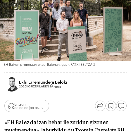
EH Bairen prentsaurrekoa, Baionan, gaur. PATXI BELTZAIZ
Ekhi Erremundegi Beloki
2026KO UZTAILAREN 3A
16:04
Entzun
00:00:00
00:06:09
«EH Bai ez da izan behar ile zuridun gizonen
mugimendua», laburbildu du Txomin Casteigts EH