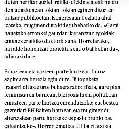
duten herritar guziei irekiko dizkiete ateak heldu
den udazkenean tokian-tokian eginen dituzten
biltzar publikoetan. Kongresuan bozkatu ahal
izateko, mugimendura kidetu beharko da. «Garai
hauetako erronkei gaurdanik erantzun egokiak
emanez eraikiko da etorkizuna. Horretarako,
lurralde honentzat proiektu sendo bat behar da»,
adierazi dute.
Emazteen eta gazteen parte hartzeari buruz
azpimarra berezia egin dute. Bi topaketa
iragarri dituzte urte bukaerarako: «Bata, gure plan
feministaren barnean, bizi sozial zein politikoan
emazteen parte hartzea emendatzeko; eta bestea,
gazteriari EH Bairen barnean eta mugimendu
abertzalean parte hartzeko espazio propio bat
eskaintzeko». Horren emaitza EH Bairi atxikia