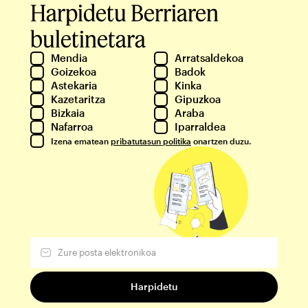
Harpidetu Berriaren
buletinetara
Mendia
Arratsaldekoa
Goizekoa
Badok
Astekaria
Kinka
Kazetaritza
Gipuzkoa
Bizkaia
Araba
Nafarroa
Iparraldea
Izena ematean
pribatutasun politika
onartzen duzu.