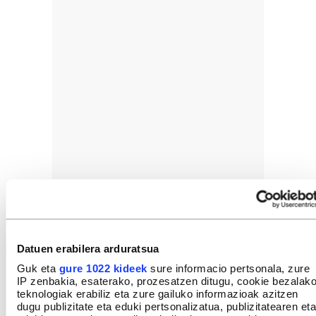
Datuen erabilera arduratsua
Guk eta
gure 1022 kideek
sure informacio pertsonala, zure
IP zenbakia, esaterako, prozesatzen ditugu, cookie bezalak
teknologiak erabiliz eta zure gailuko informazioak azitzen
dugu publizitate eta eduki pertsonalizatua, publizitatearen eta