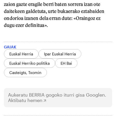
zaion gazte eragile berri baten sorrera izan ote
daitekeen galdetuta, urte bukaerako eztabaiden
ondorioa izanen dela erran dute: «Oraingoz ez
dugu ezer definitua».
GAIAK
Euskal Herria
Ipar Euskal Herria
Euskal Herriko politika
EH Bai
Casteigts, Txomin
Aukeratu
BERRIA
gogoko iturri gisa Googlen.
Aktibatu hemen