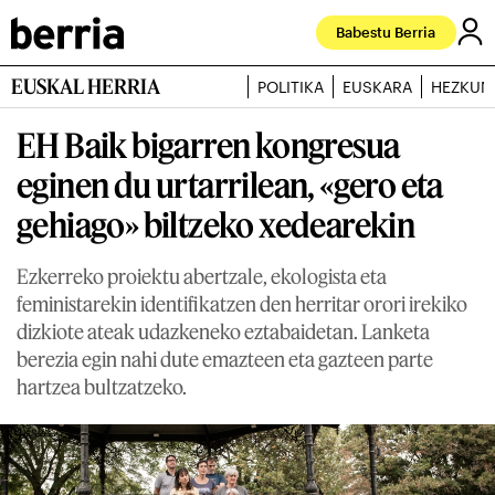
Babestu Berria
EUSKAL HERRIA
POLITIKA
EUSKARA
HEZKUN
EH Baik bigarren kongresua
eginen du urtarrilean, «gero eta
gehiago» biltzeko xedearekin
Ezkerreko proiektu abertzale, ekologista eta
feministarekin identifikatzen den herritar orori irekiko
dizkiote ateak udazkeneko eztabaidetan. Lanketa
berezia egin nahi dute emazteen eta gazteen parte
hartzea bultzatzeko.