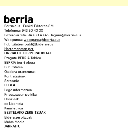
Berria.eus - Euskal Editorea SM
Telefonoa: 943 30 40 30
Bezero arreta: 943 30 43 45 | laguna@berria.eus
Webgunea:
webgunea@berria.eus
Publizitatea:
publi@bidera.eus
Harremanetan jarri
ORRIALDE KORPORATIBOAK
Ezagutu BERRIA Taldea
BERRIA berri bloga
Publizitatea
Galdera-erantzunak
Kontratazioak
Sarebide
LEGEA
Lege informazioa
Pribatutasun politika
Cookieak
cc Lizentzia
Kanal etikoa
BESTELAKO ZERBITZUAK
Bidera zerbitzuak
Midas Media
JARRAITU