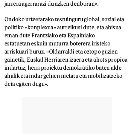
jarrera agerrarazi du azken denboran».
Ondoko urteetarako testuinguru global, sozial eta
politiko «konplexua» aurreikusi dute, eta abisua
eman dute Frantziako eta Espainiako
estatuetan eskuin muturra boterera iristeko
arriskuari buruz. «Oldarraldi eta oztopo guzien
gainetik, Euskal Herriaren izaera eta ahots propioa
indartuz, herri proiektu demokratiko baten alde
ahalik eta indar gehien metatu eta mobilizatzeko
deia egiten dugu».