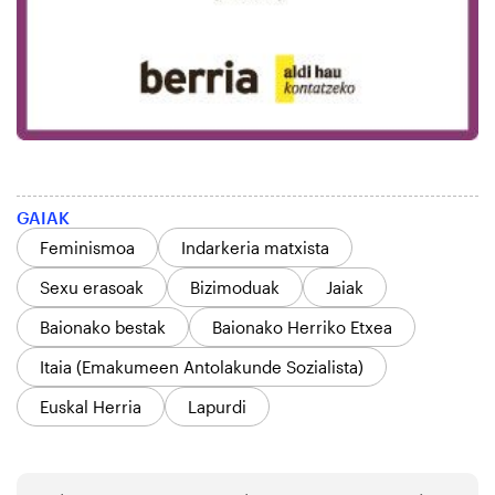
GAIAK
Feminismoa
Indarkeria matxista
Sexu erasoak
Bizimoduak
Jaiak
Baionako bestak
Baionako Herriko Etxea
Itaia (Emakumeen Antolakunde Sozialista)
Euskal Herria
Lapurdi