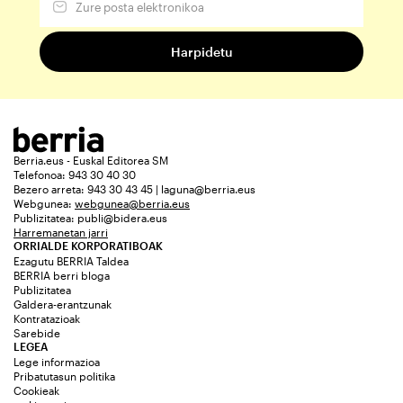
Berria.eus - Euskal Editorea SM
Telefonoa: 943 30 40 30
Bezero arreta: 943 30 43 45 | laguna@berria.eus
Webgunea:
webgunea@berria.eus
Publizitatea:
publi@bidera.eus
Harremanetan jarri
ORRIALDE KORPORATIBOAK
Ezagutu BERRIA Taldea
BERRIA berri bloga
Publizitatea
Galdera-erantzunak
Kontratazioak
Sarebide
LEGEA
Lege informazioa
Pribatutasun politika
Cookieak