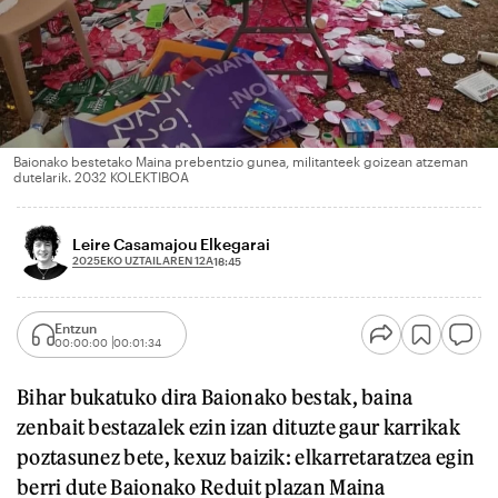
Baionako bestetako Maina prebentzio gunea, militanteek goizean atzeman
dutelarik. 2032 KOLEKTIBOA
Leire Casamajou Elkegarai
2025EKO UZTAILAREN 12A
18:45
Entzun
00:00:00
00:01:34
Bihar bukatuko dira Baionako bestak, baina
zenbait bestazalek ezin izan dituzte gaur karrikak
poztasunez bete, kexuz baizik: elkarretaratzea egin
berri dute Baionako Reduit plazan Maina