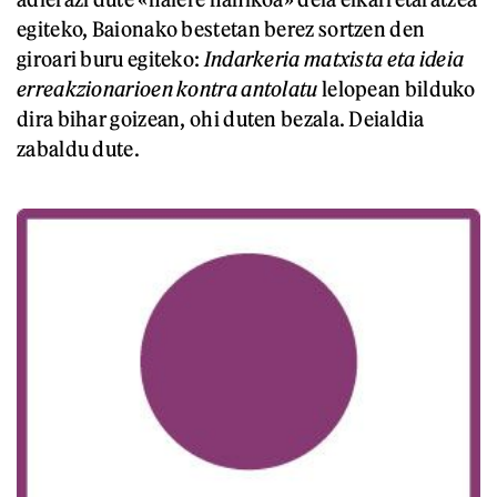
egiteko, Baionako bestetan berez sortzen den
giroari buru egiteko:
Indarkeria matxista eta ideia
erreakzionarioen kontra antolatu
lelopean bilduko
dira bihar goizean, ohi duten bezala. Deialdia
zabaldu dute.