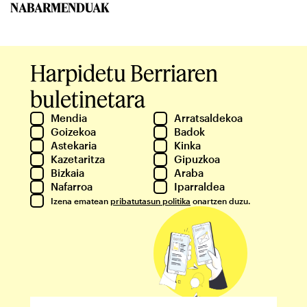
NABARMENDUAK
Harpidetu Berriaren
buletinetara
Mendia
Arratsaldekoa
Goizekoa
Badok
Astekaria
Kinka
Kazetaritza
Gipuzkoa
Bizkaia
Araba
Nafarroa
Iparraldea
Izena ematean
pribatutasun politika
onartzen duzu.