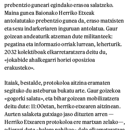
prebentzio guneari egindako erasoa salatzeko.
Maina gunea Baionako Herriko Etxeak
antolatutako prebentzio gunea da, eraso matxisten
eta sexu indarkeriaren inguruan antolatua. Gaur
goizean andeaturik atzeman dute militanteek:
pegatina eta informazio orriak lurrean, leherturik.
2032 kolektiboak elkarretaratzera deitu du,
«jokabide ahalkegarri horiei oposizioa
erakusteko».
Itaiak, bestalde, protokoloa aitzina eramaten
segituko du asteburua bukatu arte. Gaur goizekoa
«gogorki salatu», eta bihar goizean mobilizatzera
deitu dute: 11:00etan, herriko etxearen aitzinean.
Aurten salaketa gutxiago jaso dituzten arren —
Herriko Etxearen protokoloa ere martxan zelako—,
adierazi dute «halere nahikoa» dela elkarretaratzea