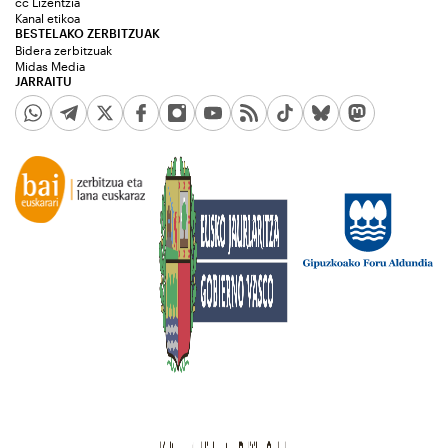
cc Lizentzia
Kanal etikoa
BESTELAKO ZERBITZUAK
Bidera zerbitzuak
Midas Media
JARRAITU