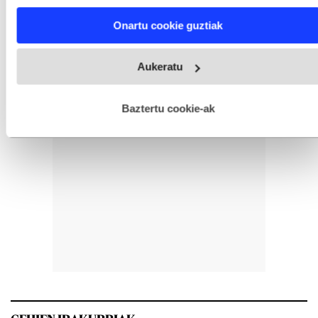
characteristics (fingerprinting)
Find out more about how your personal data is processed
Onartu cookie guztiak
and set your preferences in the
details section
.
Webgune honek cookie propioak eta hirugarrenen cookie-
Aukeratu
fitxategiak erabiltzen ditu. Zure esperientzia eta zerbitzuak
hobetzeko asmoz, cookie teknologiaz baliatzen gara. Ohar
hau onartuz gero, teknologia hori erabiltzeko baimen
esplizitua ematen diguzu.
Gehiago irakurri
Baztertu cookie-ak