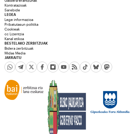
Galdera-erantzunak
Kontratazioak
Sarebide
LEGEA
Lege informazioa
Pribatutasun politika
Cookieak
cc Lizentzia
Kanal etikoa
BESTELAKO ZERBITZUAK
Bidera zerbitzuak
Midas Media
JARRAITU