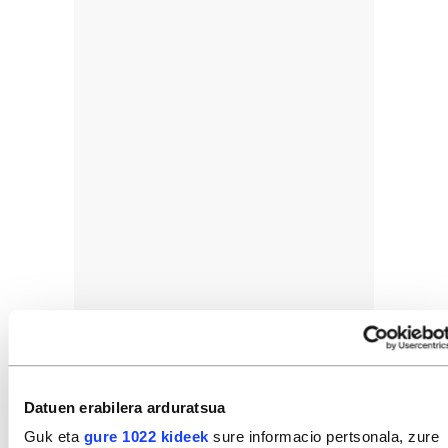
Datuen erabilera arduratsua
Guk eta
gure 1022 kideek
sure informacio pertsonala, zure