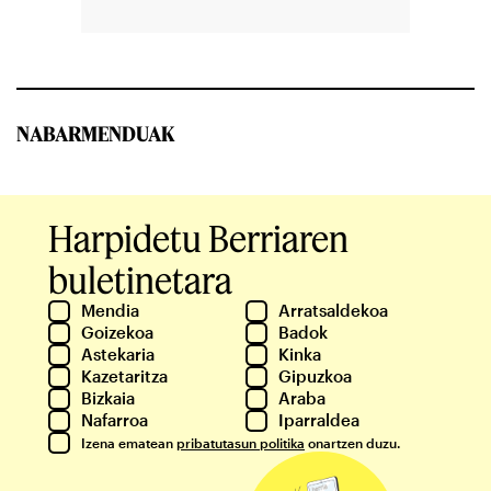
NABARMENDUAK
Harpidetu Berriaren
buletinetara
Mendia
Arratsaldekoa
Goizekoa
Badok
Astekaria
Kinka
Kazetaritza
Gipuzkoa
Bizkaia
Araba
Nafarroa
Iparraldea
Izena ematean
pribatutasun politika
onartzen duzu.