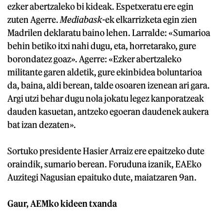
ezker abertzaleko bi kideak. Espetxeratu ere egin
zuten Agerre.
Mediabask
-ek elkarrizketa egin zien
Madrilen deklaratu baino lehen. Larralde: «Sumarioa
behin betiko itxi nahi dugu, eta, horretarako, gure
borondatez goaz». Agerre: «Ezker abertzaleko
militante garen aldetik, gure ekinbidea boluntarioa
da, baina, aldi berean, talde osoaren izenean ari gara.
Argi utzi behar dugu nola jokatu legez kanporatzeak
dauden kasuetan, antzeko egoeran daudenek aukera
bat izan dezaten».
Sortuko presidente Hasier Arraiz ere epaitzeko dute
oraindik, sumario berean. Foruduna izanik, EAEko
Auzitegi Nagusian epaituko dute, maiatzaren 9an.
Gaur, AEMko kideen txanda