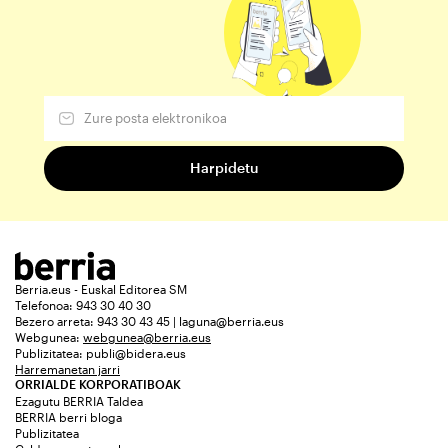
Berria.eus - Euskal Editorea SM
Telefonoa: 943 30 40 30
Bezero arreta: 943 30 43 45 | laguna@berria.eus
Webgunea:
webgunea@berria.eus
Publizitatea:
publi@bidera.eus
Harremanetan jarri
ORRIALDE KORPORATIBOAK
Ezagutu BERRIA Taldea
BERRIA berri bloga
Publizitatea