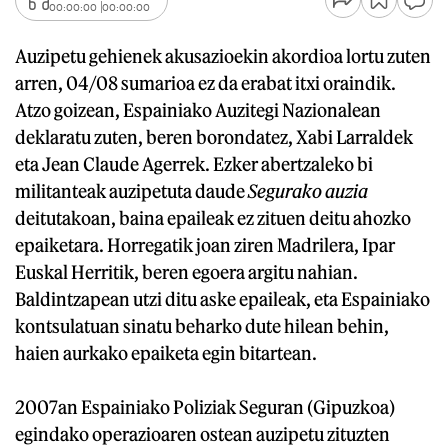
00:00:00
00:00:00
Auzipetu gehienek akusazioekin akordioa lortu zuten
arren, 04/08 sumarioa ez da erabat itxi oraindik.
Atzo goizean, Espainiako Auzitegi Nazionalean
deklaratu zuten, beren borondatez, Xabi Larraldek
eta Jean Claude Agerrek. Ezker abertzaleko bi
militanteak auzipetuta daude
Segurako auzia
deitutakoan, baina epaileak ez zituen deitu ahozko
epaiketara. Horregatik joan ziren Madrilera, Ipar
Euskal Herritik, beren egoera argitu nahian.
Baldintzapean utzi ditu aske epaileak, eta Espainiako
kontsulatuan sinatu beharko dute hilean behin,
haien aurkako epaiketa egin bitartean.
2007an Espainiako Poliziak Seguran (Gipuzkoa)
egindako operazioaren ostean auzipetu zituzten