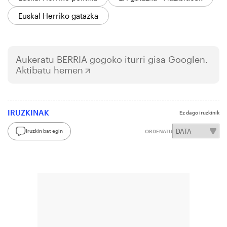
Euskal Herriko gatazka
Aukeratu
BERRIA
gogoko iturri gisa Googlen.
Aktibatu hemen
IRUZKINAK
Ez dago iruzkinik
Iruzkin bat egin
ORDENATU