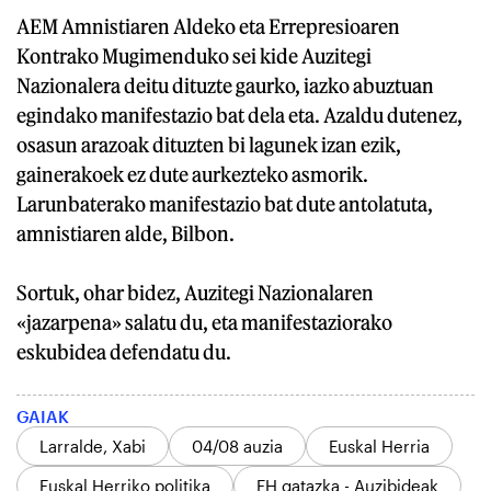
AEM Amnistiaren Aldeko eta Errepresioaren
Kontrako Mugimenduko sei kide Auzitegi
Nazionalera deitu dituzte gaurko, iazko abuztuan
egindako manifestazio bat dela eta. Azaldu dutenez,
osasun arazoak dituzten bi lagunek izan ezik,
gainerakoek ez dute aurkezteko asmorik.
Larunbaterako manifestazio bat dute antolatuta,
amnistiaren alde, Bilbon.
Sortuk, ohar bidez, Auzitegi Nazionalaren
«jazarpena» salatu du, eta manifestaziorako
eskubidea defendatu du.
GAIAK
Larralde, Xabi
04/08 auzia
Euskal Herria
Euskal Herriko politika
EH gatazka - Auzibideak