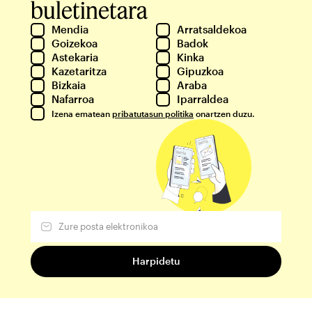
buletinetara
Mendia
Arratsaldekoa
Goizekoa
Badok
Astekaria
Kinka
Kazetaritza
Gipuzkoa
Bizkaia
Araba
Nafarroa
Iparraldea
Izena ematean
pribatutasun politika
onartzen duzu.