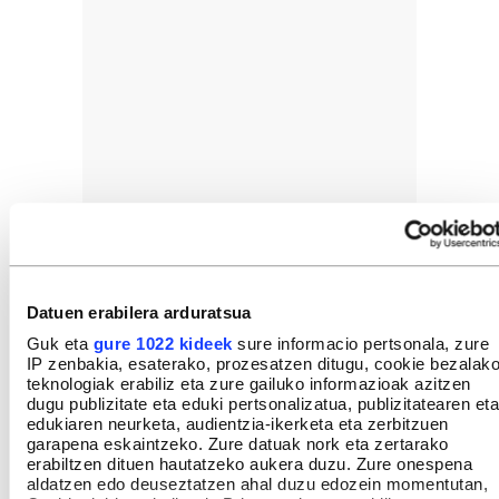
Datuen erabilera arduratsua
Guk eta
gure 1022 kideek
sure informacio pertsonala, zure
IP zenbakia, esaterako, prozesatzen ditugu, cookie bezalak
teknologiak erabiliz eta zure gailuko informazioak azitzen
dugu publizitate eta eduki pertsonalizatua, publizitatearen eta
edukiaren neurketa, audientzia-ikerketa eta zerbitzuen
garapena eskaintzeko. Zure datuak nork eta zertarako
erabiltzen dituen hautatzeko aukera duzu. Zure onespena
aldatzen edo deuseztatzen ahal duzu edozein momentutan,