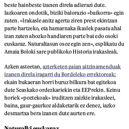
beste hainbeste izanen direla adierazi dute.
Iazkoaren ondotik, biziki balorazio «baikorra» egin
zuten. «Irakasle anitz agertu ziren prest ekintzan
parte hartzeko, eta hamarnaka ikaslek pasatu ahal
izan zuten ahozko handiaren parte bat edo osoki
euskaraz. Naturaltasun osoz egin zen», esplikatu du
Amaia Boloki sare publikoko Historia irakasleak.
Azken asteetan,
azterketen gaian aitzinamenduak
izanen direla iragarri du Bordeleko errektoreak
;
ekain bukaeran horri buruz bilkura bat egitekoa
dute Seaskako ordezkariekin eta EEPrekin. Keinu
horiek «poztekoak» iruditzen zaizkie irakasleei,
baina, gaur-gaurkoz aldaketarik ez denez, iazko
desmartxa bera izanen dute aurten ere.
Naturalki euskaraz