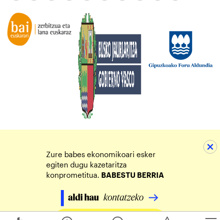
Zure babes ekonomikoari esker
egiten dugu kazetaritza
konprometitua.
BABESTU BERRIA
Egin zure ekarpena