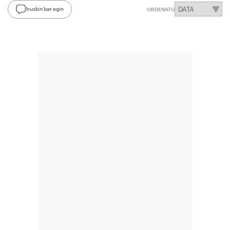
Iruzkin bat egin
ORDENATU