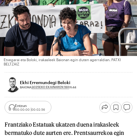
Etxegarai eta Boloki, irakasleek Baionan egin duten agerraldian. PATXI
BELTZAIZ
Ekhi Erremundegi Beloki
2025EKO EKAINAREN 18A
BAIONA
11:44
Entzun
00:00:00
00:02:56
Frantziako Estatuak ukatzen duena irakasleek
bermatuko dute aurten ere. Prentsaurrekoa egin