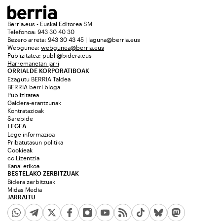
Berria.eus - Euskal Editorea SM
Telefonoa: 943 30 40 30
Bezero arreta: 943 30 43 45 | laguna@berria.eus
Webgunea:
webgunea@berria.eus
Publizitatea:
publi@bidera.eus
Harremanetan jarri
ORRIALDE KORPORATIBOAK
Ezagutu BERRIA Taldea
BERRIA berri bloga
Publizitatea
Galdera-erantzunak
Kontratazioak
Sarebide
LEGEA
Lege informazioa
Pribatutasun politika
Cookieak
cc Lizentzia
Kanal etikoa
BESTELAKO ZERBITZUAK
Bidera zerbitzuak
Midas Media
JARRAITU