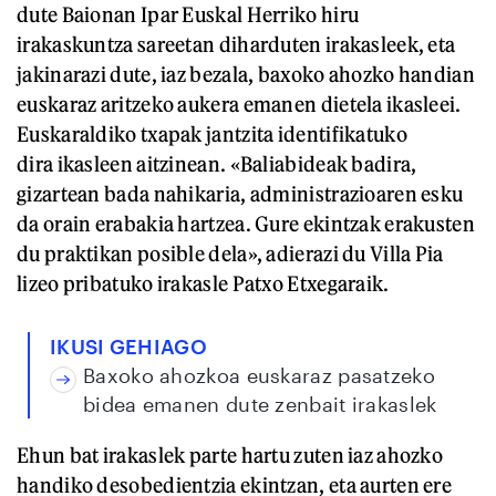
dute Baionan Ipar Euskal Herriko hiru
irakaskuntza sareetan diharduten irakasleek, eta
jakinarazi dute, iaz bezala, baxoko ahozko handian
euskaraz aritzeko aukera emanen dietela ikasleei.
Euskaraldiko txapak jantzita identifikatuko
dira ikasleen aitzinean. «Baliabideak badira,
gizartean bada nahikaria, administrazioaren esku
da orain erabakia hartzea. Gure ekintzak erakusten
du praktikan posible dela», adierazi du Villa Pia
lizeo pribatuko irakasle Patxo Etxegaraik.
IKUSI GEHIAGO
Baxoko ahozkoa euskaraz pasatzeko
bidea emanen dute zenbait irakaslek
Ehun bat irakaslek parte hartu zuten iaz ahozko
handiko desobedientzia ekintzan, eta aurten ere