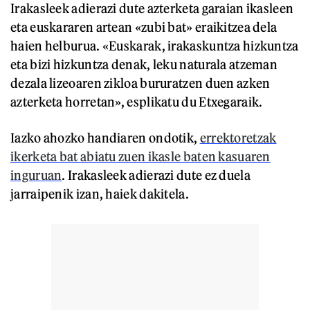
Irakasleek adierazi dute azterketa garaian ikasleen
eta euskararen artean «zubi bat» eraikitzea dela
haien helburua. «Euskarak, irakaskuntza hizkuntza
eta bizi hizkuntza denak, leku naturala atzeman
dezala lizeoaren zikloa bururatzen duen azken
azterketa horretan», esplikatu du Etxegaraik.
Iazko ahozko handiaren ondotik,
errektoretzak
ikerketa bat abiatu zuen ikasle baten kasuaren
inguruan
. Irakasleek adierazi dute ez duela
jarraipenik izan, haiek dakitela.