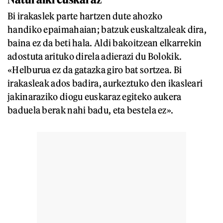
Bi irakaslek parte hartzen dute ahozko
handiko epaimahaian; batzuk euskaltzaleak dira,
baina ez da beti hala. Aldi bakoitzean elkarrekin
adostuta arituko direla adierazi du Bolokik.
«Helburua ez da gatazka giro bat sortzea. Bi
irakasleak ados badira, aurkeztuko den ikasleari
jakinaraziko diogu euskaraz egiteko aukera
baduela berak nahi badu, eta bestela ez».