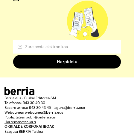
Berria.eus - Euskal Editorea SM
Telefonoa: 943 30 40 30
Bezero arreta: 943 30 43 45 | laguna@berria.eus
Webgunea:
webgunea@berria.eus
Publizitatea:
publi@bidera.eus
Harremanetan jarri
ORRIALDE KORPORATIBOAK
Ezagutu BERRIA Taldea