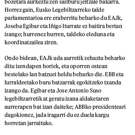
bozetara aurkeztu zen sailburu jeltzale bakarra.
Horrez gain, Eusko Legebiltzarreko talde
parlamentarioa ere eraberritu beharko du EAJk,
Joseba Egibar eta Iñigo Iturrate ez baitira bertan
izango; hurrenez hurren, taldeko eleduna eta
koordinatzailea ziren.
Ondo bidean, EAJk uda aurretik zehaztu beharko
ditu izendapen horiek, eta oporren ostean
bestelako lan batzuei heldu beharko die. EBB eta
lurraldeetako buru batzarrak egokitzeko txanda
izango da. Egibar eta Jose Antonio Suso
legebiltzarretik at geratu izana aldaketaren
aurrerapen bat izan daiteke; ABBko presidenteari
dagokionez, jada iragarri du ez duela kargu
horretan jarraituko.