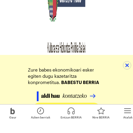
Zure babes ekonomikoari esker
egiten dugu kazetaritza
konprometitua.
BABESTU BERRIA
Egin zure ekarpena
Gaur
Azken berriak
Entzun BERRIA
Nire BERRIA
Atalak