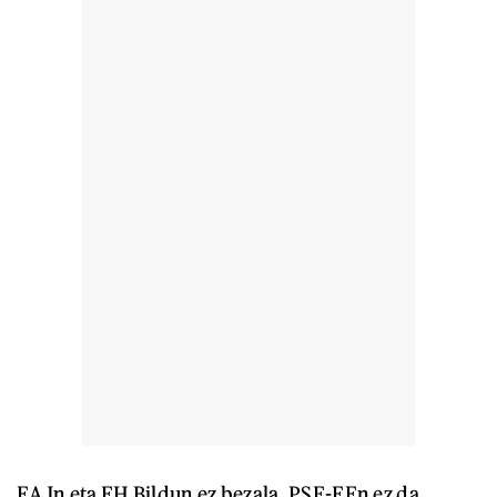
EAJn eta EH Bildun ez bezala, PSE-EEn ez da