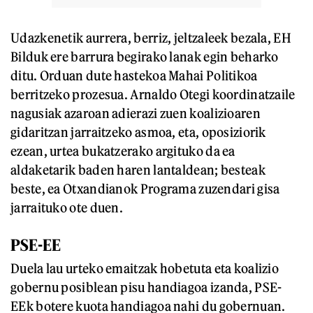
Udazkenetik aurrera, berriz, jeltzaleek bezala, EH
Bilduk ere barrura begirako lanak egin beharko
ditu. Orduan dute hastekoa Mahai Politikoa
berritzeko prozesua. Arnaldo Otegi koordinatzaile
nagusiak azaroan adierazi zuen koalizioaren
gidaritzan jarraitzeko asmoa, eta, oposiziorik
ezean, urtea bukatzerako argituko da ea
aldaketarik baden haren lantaldean; besteak
beste, ea Otxandianok Programa zuzendari gisa
jarraituko ote duen.
PSE-EE
Duela lau urteko emaitzak hobetuta eta koalizio
gobernu posiblean pisu handiagoa izanda, PSE-
EEk botere kuota handiagoa nahi du gobernuan.