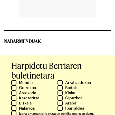
NABARMENDUAK
Harpidetu Berriaren
buletinetara
Mendia
Arratsaldekoa
Goizekoa
Badok
Astekaria
Kinka
Kazetaritza
Gipuzkoa
Bizkaia
Araba
Nafarroa
Iparraldea
Izena ematean
pribatutasun politika
onartzen duzu.