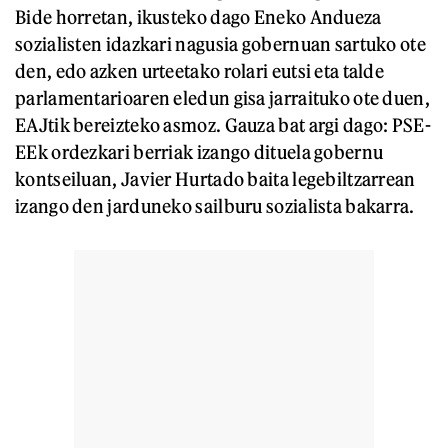
Bide horretan, ikusteko dago Eneko Andueza
sozialisten idazkari nagusia gobernuan sartuko ote
den, edo azken urteetako rolari eutsi eta talde
parlamentarioaren eledun gisa jarraituko ote duen,
EAJtik bereizteko asmoz. Gauza bat argi dago: PSE-
EEk ordezkari berriak izango dituela gobernu
kontseiluan, Javier Hurtado baita legebiltzarrean
izango den jarduneko sailburu sozialista bakarra.