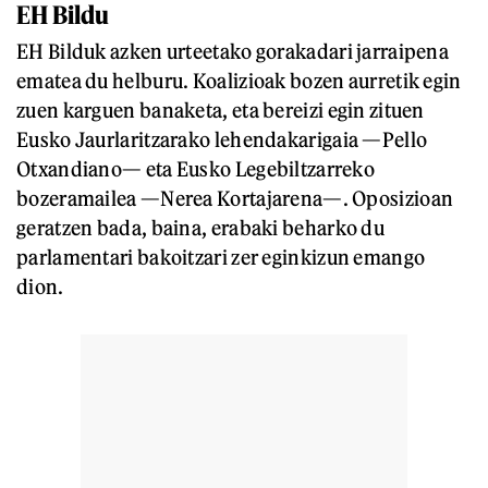
EH Bildu
EH Bilduk azken urteetako gorakadari jarraipena
ematea du helburu. Koalizioak bozen aurretik egin
zuen karguen banaketa, eta bereizi egin zituen
Eusko Jaurlaritzarako lehendakarigaia —Pello
Otxandiano— eta Eusko Legebiltzarreko
bozeramailea —Nerea Kortajarena—. Oposizioan
geratzen bada, baina, erabaki beharko du
parlamentari bakoitzari zer eginkizun emango
dion.