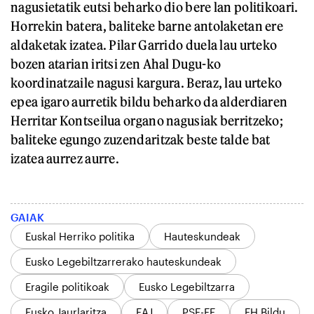
nagusietatik eutsi beharko dio bere lan politikoari.
Horrekin batera, baliteke barne antolaketan ere
aldaketak izatea. Pilar Garrido duela lau urteko
bozen atarian iritsi zen Ahal Dugu-ko
koordinatzaile nagusi kargura. Beraz, lau urteko
epea igaro aurretik bildu beharko da alderdiaren
Herritar Kontseilua organo nagusiak berritzeko;
baliteke egungo zuzendaritzak beste talde bat
izatea aurrez aurre.
GAIAK
Euskal Herriko politika
Hauteskundeak
Eusko Legebiltzarrerako hauteskundeak
Eragile politikoak
Eusko Legebiltzarra
Eusko Jaurlaritza
EAJ
PSE-EE
EH Bildu