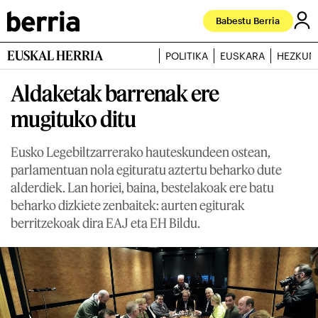
Babestu Berria
EUSKAL HERRIA
POLITIKA
EUSKARA
HEZKUN
Aldaketak barrenak ere
mugituko ditu
Eusko Legebiltzarrerako hauteskundeen ostean,
parlamentuan nola egituratu aztertu beharko dute
alderdiek. Lan horiei, baina, bestelakoak ere batu
beharko dizkiete zenbaitek: aurten egiturak
berritzekoak dira EAJ eta EH Bildu.