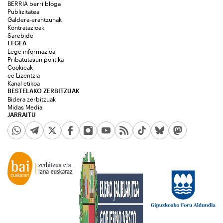
BERRIA berri bloga
Publizitatea
Galdera-erantzunak
Kontratazioak
Sarebide
LEGEA
Lege informazioa
Pribatutasun politika
Cookieak
cc Lizentzia
Kanal etikoa
BESTELAKO ZERBITZUAK
Bidera zerbitzuak
Midas Media
JARRAITU