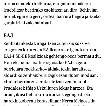
forma emateko helburuz, eta gainerakoak ere
legebiltzar berrirako egokitzen ari dira. Behin lan
horiek egin eta gero, ordea, barrura begira jartzeko
garaia iritsi zaio hainbati.
EAJ
Zenbait inkestak iragartzen zuten
sorpasso
-a
eragoztea lortu zuen EAJk aurreko igandean, eta
EAJ-PSE-EE koalizioak gehiengo osoa bermatu du.
Horrek, baina, ez du eragotziko EAJk «garai
berrietara egokitzeko» aldaketekin jarraitzea,
alderdiko zenbait buruzagik esan duten moduan.
«Indar berriaren» erakusle izan zen Imanol
Pradalesek Iñigo Urkulluren lekua hartzea. Eta
orain, ikusi beharko da nortzuk egongo diren
harekin gobernu kontseiluan: Nerea Melgosa da