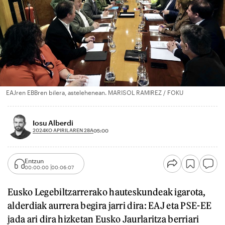
EAJren EBBren bilera, astelehenean. MARISOL RAMIREZ / FOKU
Iosu Alberdi
2024KO APIRILAREN 28A
05:00
Entzun
00:00:00
00:06:07
Eusko Legebiltzarrerako hauteskundeak igarota,
alderdiak aurrera begira jarri dira: EAJ eta PSE-EE
jada ari dira hizketan Eusko Jaurlaritza berriari