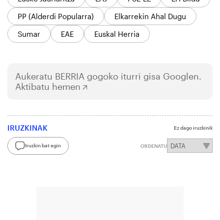
PP (Alderdi Popularra)
Elkarrekin Ahal Dugu
Sumar
EAE
Euskal Herria
Aukeratu
BERRIA
gogoko iturri gisa Googlen.
Aktibatu hemen
IRUZKINAK
Ez dago iruzkinik
Iruzkin bat egin
ORDENATU