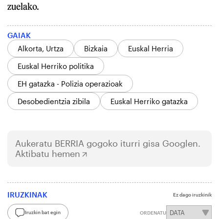
zuelako.
GAIAK
Alkorta, Urtza
Bizkaia
Euskal Herria
Euskal Herriko politika
EH gatazka - Polizia operazioak
Desobedientzia zibila
Euskal Herriko gatazka
Aukeratu
BERRIA
gogoko iturri gisa Googlen.
Aktibatu hemen
IRUZKINAK
Ez dago iruzkinik
Iruzkin bat egin
ORDENATU