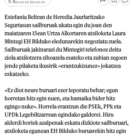
00:00:00
00:00:00
Estefania Beltran de Heredia Jaurlaritzako
Segurtasun sailburuak ukatu egin du joan den
maiatzaren 15ean Urtza Alkortaren atxiloketa Laura
Mintegi EH Bilduko eledunarekin negoziatu zuela.
Sailburuak jakinarazi du Mintegiri telefonoz deitu
ziola atxilotzera zihoazela esateko eta zubian zegoen
jende pilaketa ikusirik «erantzukizunez» jokatzea
eskatzeko.
«Ez diot neure buruari ezer leporatu behar; egun
horretan hitz egin nuen, eta hamaika bider hitz
egingo nuke». Horrela erantzun die PSEk, PPk eta
UPDk Legebiltzarrean egindako galderei. Hiru
alderdi horiek azalpenak eskatu dizkiote sailburuari,
atxiloketa egunean EH Bilduko buruarekin hitz egin