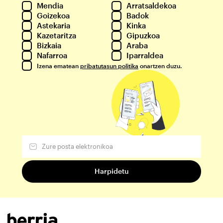
Mendia
Arratsaldekoa
Goizekoa
Badok
Astekaria
Kinka
Kazetaritza
Gipuzkoa
Bizkaia
Araba
Nafarroa
Iparraldea
Izena ematean
pribatutasun politika
onartzen duzu.