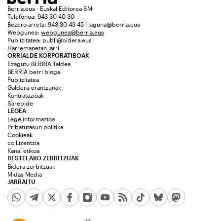
Berria.eus - Euskal Editorea SM
Telefonoa: 943 30 40 30
Bezero arreta: 943 30 43 45 | laguna@berria.eus
Webgunea:
webgunea@berria.eus
Publizitatea:
publi@bidera.eus
Harremanetan jarri
ORRIALDE KORPORATIBOAK
Ezagutu BERRIA Taldea
BERRIA berri bloga
Publizitatea
Galdera-erantzunak
Kontratazioak
Sarebide
LEGEA
Lege informazioa
Pribatutasun politika
Cookieak
cc Lizentzia
Kanal etikoa
BESTELAKO ZERBITZUAK
Bidera zerbitzuak
Midas Media
JARRAITU