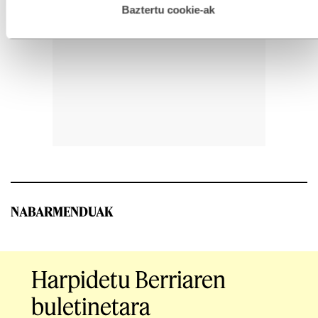
esplizitua ematen diguzu.
Gehiago irakurri
Baztertu cookie-ak
NABARMENDUAK
Harpidetu Berriaren
buletinetara