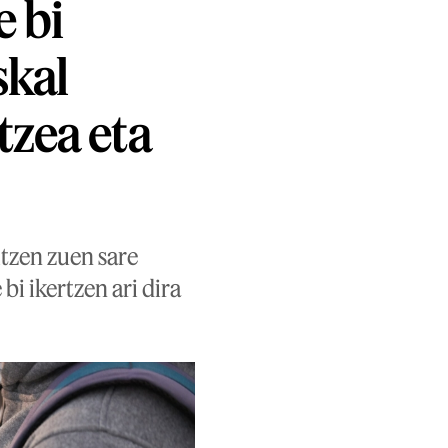
e bi
skal
tzea eta
ltzen zuen sare
bi ikertzen ari dira