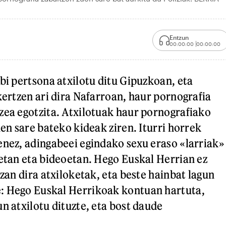
Entzun
00:00:00
00:00:00
bi pertsona atxilotu ditu Gipuzkoan, eta
kertzen ari dira Nafarroan, haur pornografia
zea egotzita. Atxilotuak haur pornografiako
uen sare bateko kideak ziren. Iturri horrek
enez, adingabeei egindako sexu eraso «larriak»
ietan eta bideoetan. Hego Euskal Herrian ez
izan dira atxiloketak, eta beste hainbat lagun
: Hego Euskal Herrikoak kontuan hartuta,
n atxilotu dituzte, eta bost daude