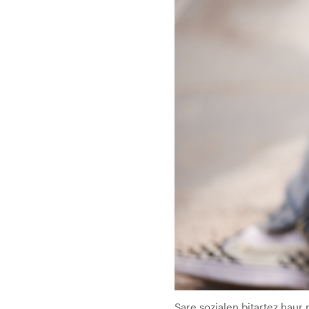
Sare sozialen bitartez haur 