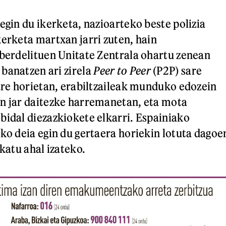
egin du ikerketa, nazioarteko beste polizia
kerketa martxan jarri zuten, hain
iberdelituen Unitate Zentrala ohartu zenean
banatzen ari zirela
Peer to Peer
(P2P) sare
Sare horietan, erabiltzaileak munduko edozein
n jar daitezke harremanetan, eta mota
bidal diezazkiokete elkarri. Espainiako
ako deia egin du gertaera horiekin lotuta dagoe
ikatu ahal izateko.