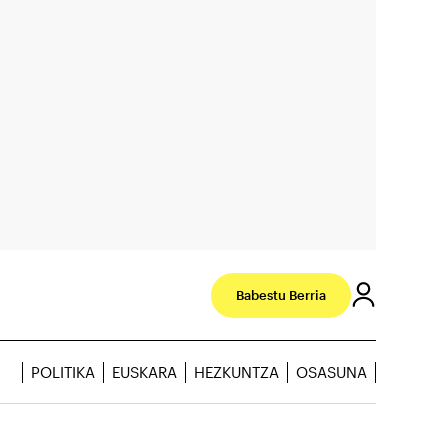
Babestu Berria
POLITIKA
EUSKARA
HEZKUNTZA
OSASUNA