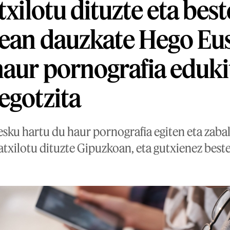
txilotu dituzte eta best
ean dauzkate Hego Eu
haur pornografia eduki
egotzita
esku hartu du haur pornografia egiten eta zaba
atxilotu dituzte Gipuzkoan, eta gutxienez beste 