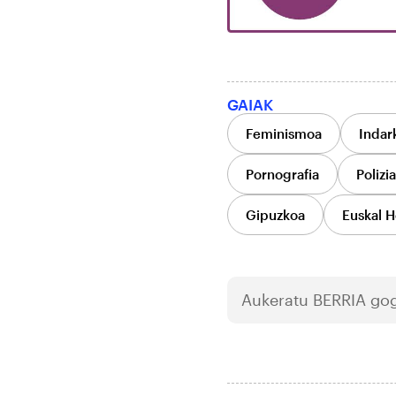
GAIAK
Feminismoa
Indar
Pornografia
Polizia
Gipuzkoa
Euskal H
Aukeratu
BERRIA
gog