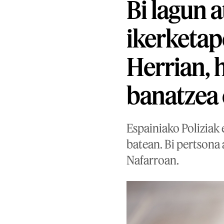
Bi lagun a
ikerketap
Herrian, 
banatzea 
Espainiako Poliziak 
batean. Bi pertsona 
Nafarroan.