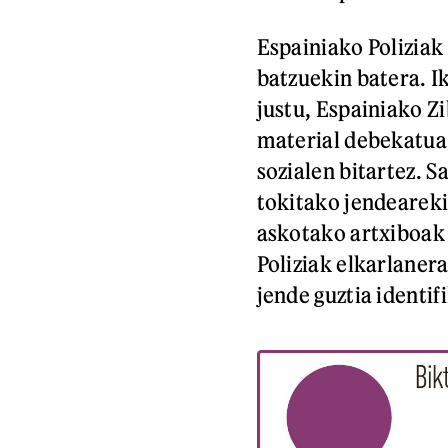
Espainiako Poliziak 
batzuekin batera. I
justu, Espainiako Z
material debekatua 
sozialen bitartez. 
tokitako jendeareki
askotako artxiboak 
Poliziak elkarlaner
jende guztia identif