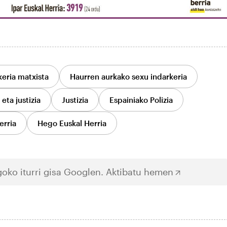
keria matxista
Haurren aurkako sexu indarkeria
 eta justizia
Justizia
Espainiako Polizia
erria
Hego Euskal Herria
oko iturri gisa Googlen.
Aktibatu hemen