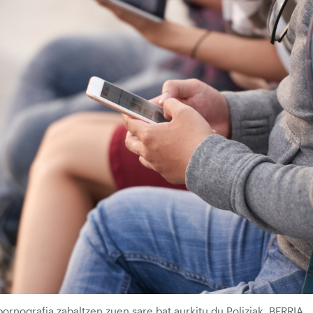
pornografia zabaltzen zuen sare bat aurkitu du Poliziak. BERRIA