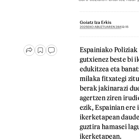
Goiatz Iza Erkis
2025EKO ABUZTUAREN 28A
12:15
Espainiako Poliziak 
gutxienez beste bi i
edukitzea eta banat
milaka fitxategi zit
berak jakinarazi du
agertzen ziren irud
ezik, Espainian ere 
ikerketapean daude
guztira hamasei lagu
ikerketapean.